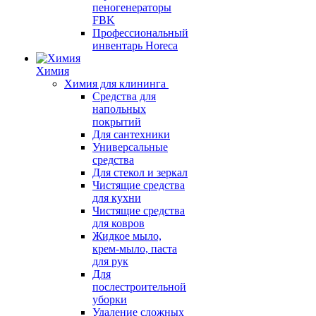
пеногенераторы
FBK
Профессиональный
инвентарь Horeca
Химия
Химия для клининга
Средства для
напольных
покрытий
Для сантехники
Универсальные
средства
Для стекол и зеркал
Чистящие средства
для кухни
Чистящие средства
для ковров
Жидкое мыло,
крем-мыло, паста
для рук
Для
послестроительной
уборки
Удаление сложных