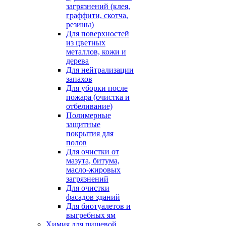
загрязнений (клея,
граффити, скотча,
резины)
Для поверхностей
из цветных
металлов, кожи и
дерева
Для нейтрализации
запахов
Для уборки после
пожара (очистка и
отбеливание)
Полимерные
защитные
покрытия для
полов
Для очистки от
мазута, битума,
масло-жировых
загрязнений
Для очистки
фасадов зданий
Для биотуалетов и
выгребных ям
Химия для пищевой