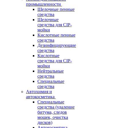
промышленности
Щелочные пенные
средства
Щелочные
средства для CIP-
мойки
Кислотные пенные
средства
Дезинфицирующие
средства
Кислотные
средства для CIP-
мойки
Нейтральные
средства
Специальные
средства
Автохимия и
автокосметика
Специальные
средства (удаление
битума, следов
мошек, очистка
дисков)
Автокосметика