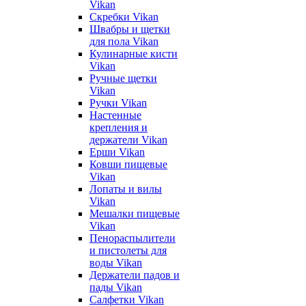
Vikan
Скребки Vikan
Швабры и щетки
для пола Vikan
Кулинарные кисти
Vikan
Ручные щетки
Vikan
Ручки Vikan
Настенные
крепления и
держатели Vikan
Ерши Vikan
Ковши пищевые
Vikan
Лопаты и вилы
Vikan
Мешалки пищевые
Vikan
Пенораспылители
и пистолеты для
воды Vikan
Держатели падов и
пады Vikan
Салфетки Vikan