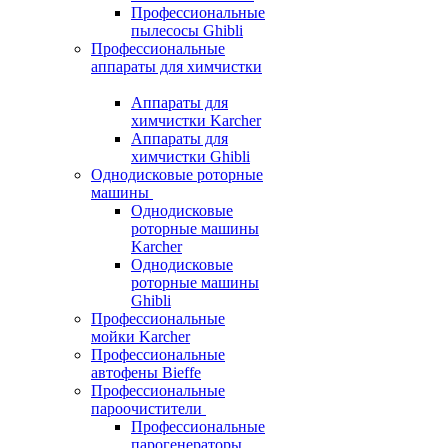
Профессиональные
пылесосы Ghibli
Профессиональные
аппараты для химчистки
Аппараты для
химчистки Karcher
Аппараты для
химчистки Ghibli
Однодисковые роторные
машины
Однодисковые
роторные машины
Karcher
Однодисковые
роторные машины
Ghibli
Профессиональные
мойки Karcher
Профессиональные
автофены Bieffe
Профессиональные
пароочистители
Профессиональные
парогенераторы