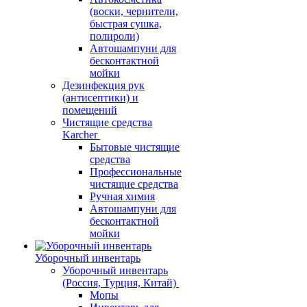
(воски, чернители,
быстрая сушка,
полироли)
Автошампуни для
бесконтактной
мойки
Дезинфекция рук
(антисептики) и
помещений
Чистящие средства
Karcher
Бытовые чистящие
средства
Профессиональные
чистящие средства
Ручная химия
Автошампуни для
бесконтактной
мойки
Уборочный инвентарь
Уборочный инвентарь
(Россия, Турция, Китай)
Мопы