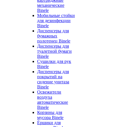
картриджные
механические
Binele
Мобильные стойки
для дезинфекции
Binele
Диспенсеры для
бумажных
полотенец Binele
Диспенсеры для
туалетной бумаги
Binele
Сушилки для рук
Binele
Диспенсеры для
покрытий на
сидение унитаза
Binele
Освежители
воздуха
автоматические
Binele
Корзины для
мусора Binele
Ёршики для