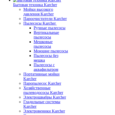
Бытовая техника Karcher
Мойки высокого
давления Karcher
Пароочистители Karcher
Пылесосы Karcher
Ручные пылесосы
Вертикальные
пылесосы
Мешковые
пылесосы
Моющие пылесосы
Пылесосы без
мешка
Пылесосы с
аквафильтром
Портативные мойки
Karcher
Паропылесос Karcher
Хозяйственные
пылеводососы Karcher
Электрошвабры Karcher
Гладильные системы
Karcher
Электровеники Karcher