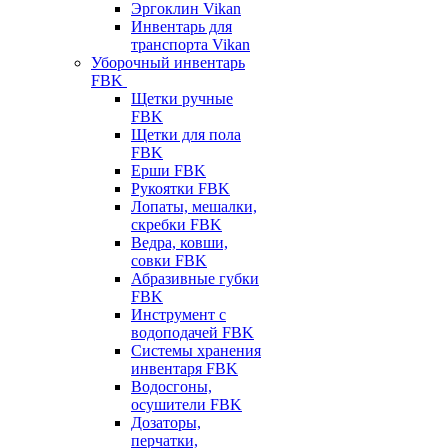
Эргоклин Vikan
Инвентарь для
транспорта Vikan
Уборочный инвентарь
FBK
Щетки ручные
FBK
Щетки для пола
FBK
Ерши FBK
Рукоятки FBK
Лопаты, мешалки,
скребки FBK
Ведра, ковши,
совки FBK
Абразивные губки
FBK
Инструмент с
водоподачей FBK
Системы хранения
инвентаря FBK
Водосгоны,
осушители FBK
Дозаторы,
перчатки,