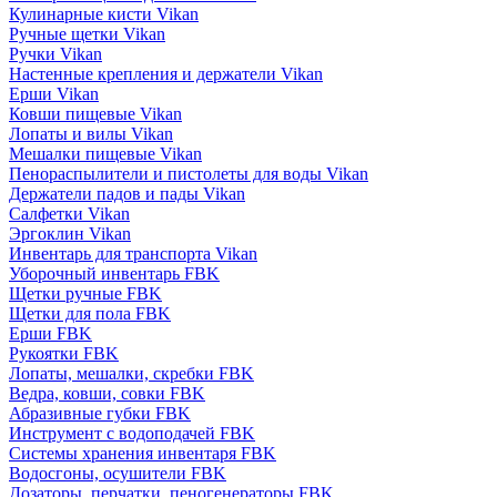
Кулинарные кисти Vikan
Ручные щетки Vikan
Ручки Vikan
Настенные крепления и держатели Vikan
Ерши Vikan
Ковши пищевые Vikan
Лопаты и вилы Vikan
Мешалки пищевые Vikan
Пенораспылители и пистолеты для воды Vikan
Держатели падов и пады Vikan
Салфетки Vikan
Эргоклин Vikan
Инвентарь для транспорта Vikan
Уборочный инвентарь FBK
Щетки ручные FBK
Щетки для пола FBK
Ерши FBK
Рукоятки FBK
Лопаты, мешалки, скребки FBK
Ведра, ковши, совки FBK
Абразивные губки FBK
Инструмент с водоподачей FBK
Системы хранения инвентаря FBK
Водосгоны, осушители FBK
Дозаторы, перчатки, пеногенераторы FBK