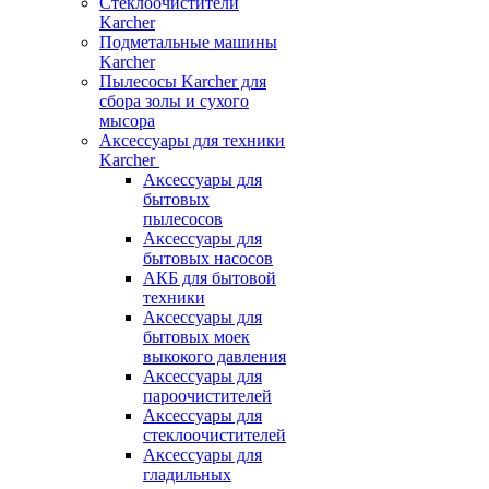
Стеклоочистители
Karcher
Подметальные машины
Karcher
Пылесосы Karcher для
сбора золы и сухого
мысора
Аксессуары для техники
Karcher
Аксессуары для
бытовых
пылесосов
Аксессуары для
бытовых насосов
АКБ для бытовой
техники
Аксессуары для
бытовых моек
выкокого давления
Аксессуары для
пароочистителей
Аксессуары для
стеклоочистителей
Аксессуары для
гладильных