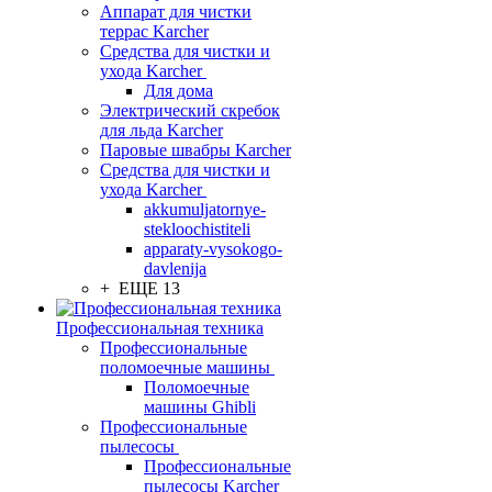
Аппарат для чистки
террас Karcher
Средства для чистки и
ухода Karcher
Для дома
Электрический скребок
для льда Karcher
Паровые швабры Karcher
Средства для чистки и
ухода Karcher
akkumuljatornye-
stekloochistiteli
apparaty-vysokogo-
davlenija
+ ЕЩЕ 13
Профессиональная техника
Профессиональные
поломоечные машины
Поломоечные
машины Ghibli
Профессиональные
пылесосы
Профессиональные
пылесосы Karcher