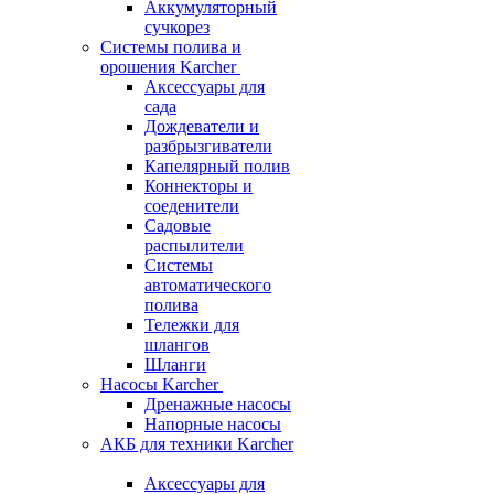
Аккумуляторный
сучкорез
Системы полива и
орошения Karcher
Аксессуары для
сада
Дождеватели и
разбрызгиватели
Капелярный полив
Коннекторы и
соеденители
Садовые
распылители
Системы
автоматического
полива
Тележки для
шлангов
Шланги
Насосы Karcher
Дренажные насосы
Напорные насосы
АКБ для техники Karcher
Аксессуары для