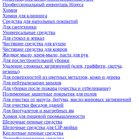
Профессиональный инвентарь Horeca
Химия
Химия для клининга
Средства для напольных покрытий
Для сантехники
Универсальные средства
Для стекол и зеркал
Чистящие средства для кухни
Чистящие средства для ковров
Жидкое мыло, крем-мыло, паста для рук
Для послестроительной уборки
Удаление сложных загрязнений (клея, граффити, скотча,
резины)
Для поверхностей из цветных металлов, кожи и дерева
Для нейтрализации запахов
Для уборки после пожара (очистка и отбеливание)
Полимерные защитные покрытия для полов
Для очистки от мазута, битума, масло-жировых загрязнений
Для очистки фасадов зданий
Для биотуалетов и выгребных ям
Химия для пищевой промышленности
Щелочные пенные средства
Щелочные средства для CIP-мойки
Кислотные пенные средства
Дезинфицирующие средства