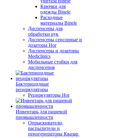
унитаза Binele
Крючки для
одежды Binele
Расходные
материалы Binele
Диспенсеры для
обработки рук
Диспенсеры сенсорные и
дозаторы Hor
Диспенсеры и дозаторы
Mediclinics
Мобильные стойки для
диспенсеров
Бактерицидные
рециркуляторы
Рециркуляторы Hor
Инвентарь для пищевой
промышленности
Опрыскиватели,
распылители и
пеногенераторы Квазар