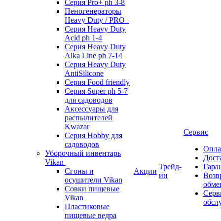
Серия Pro+ ph 3-8
Пеногенераторы
Heavy Duty / PRO+
Серия Heavy Duty
Acid ph 1-4
Серия Heavy Duty
Alka Line ph 7-14
Серия Heavy Duty
AntiSilicone
Серия Food friendly
Серия Super ph 5-7
для садоводов
Аксессуары для
распылителей
Kwazar
Сервис
Серия Hobby для
садоводов
Опла
Уборочный инвентарь
Дост
Vikan
Трейд-
Гара
Сгоны и
Акции
ин
Возв
осушители Vikan
обме
Совки пищевые
Серв
Vikan
обсл
Пластиковые
пищевые ведра