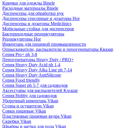
Крючки для одежды Binele
Расходные материалы Binele
Диспенсеры для обработки рук
Диспенсеры сенсорные и дозаторы Hor
Диспенсеры и дозаторы Mediclinics
Мобильные стойки для диспенсеров
Бактерицидные рециркуляторы
Рециркуляторы Hor
Инвентарь для пищевой промышленности
Опрыскиватели, распылители и пеногенераторы Квазар
Серия Pro+ ph 3-8
Пеногенераторы Heavy Duty / PRO+
Серия Heavy Duty Acid ph 1-4
Серия Heavy Duty Alka Line ph 7-14
Серия Heavy Duty AntiSilicone
Серия Food friendly
Серия Super ph 5-7 для садоводов
Аксессуары для распылителей Kwazar
Серия Hobby для садоводов
Уборочный инвентарь Vikan
Сгоны и осушители Vikan
Совки пищевые Vikan
Пластиковые пищевые ведра Vikan
Скребки Vikan
Швабры и щетки для пола Vikan