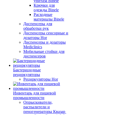
унитаза Binele
Крючки для
одежды Binele
Расходные
материалы Binele
Диспенсеры для
обработки рук
Диспенсеры сенсорные и
дозаторы Hor
Диспенсеры и дозаторы
Mediclinics
Мобильные стойки для
диспенсеров
Бактерицидные
рециркуляторы
Рециркуляторы Hor
Инвентарь для пищевой
промышленности
Опрыскиватели,
распылители и
пеногенераторы Квазар