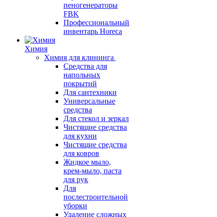
пеногенераторы
FBK
Профессиональный
инвентарь Horeca
Химия
Химия для клининга
Средства для
напольных
покрытий
Для сантехники
Универсальные
средства
Для стекол и зеркал
Чистящие средства
для кухни
Чистящие средства
для ковров
Жидкое мыло,
крем-мыло, паста
для рук
Для
послестроительной
уборки
Удаление сложных