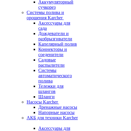
Аккумуляторный
сучкорез
Системы полива и
орошения Karcher
Аксессуары для
сада
Дождеватели и
разбрызгиватели
Капелярный полив
Коннекторы и
соеденители
Садовые
распылители
Системы
автоматического
полива
Тележки для
шлангов
Шланги
Насосы Karcher
Дренажные насосы
Напорные насосы
АКБ для техники Karcher
Аксессуары для