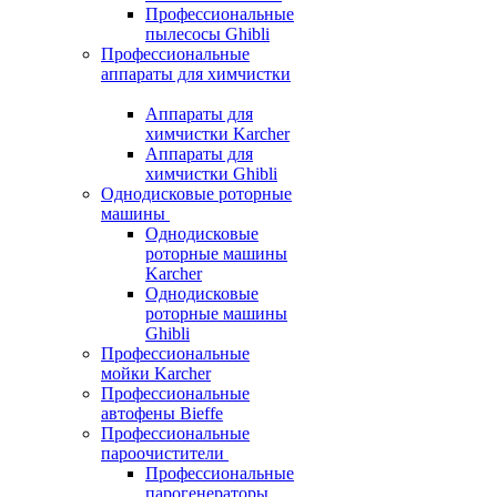
Профессиональные
пылесосы Ghibli
Профессиональные
аппараты для химчистки
Аппараты для
химчистки Karcher
Аппараты для
химчистки Ghibli
Однодисковые роторные
машины
Однодисковые
роторные машины
Karcher
Однодисковые
роторные машины
Ghibli
Профессиональные
мойки Karcher
Профессиональные
автофены Bieffe
Профессиональные
пароочистители
Профессиональные
парогенераторы