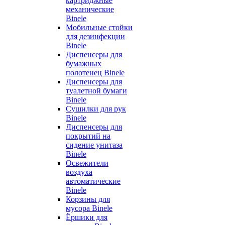
картриджные
механические
Binele
Мобильные стойки
для дезинфекции
Binele
Диспенсеры для
бумажных
полотенец Binele
Диспенсеры для
туалетной бумаги
Binele
Сушилки для рук
Binele
Диспенсеры для
покрытий на
сидение унитаза
Binele
Освежители
воздуха
автоматические
Binele
Корзины для
мусора Binele
Ёршики для