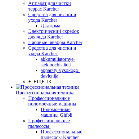
Аппарат для чистки
террас Karcher
Средства для чистки и
ухода Karcher
Для дома
Электрический скребок
для льда Karcher
Паровые швабры Karcher
Средства для чистки и
ухода Karcher
akkumuljatornye-
stekloochistiteli
apparaty-vysokogo-
davlenija
+ ЕЩЕ 13
Профессиональная техника
Профессиональные
поломоечные машины
Поломоечные
машины Ghibli
Профессиональные
пылесосы
Профессиональные
пылесосы Karcher