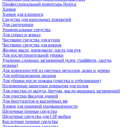
Профессиональный инвентарь Horeca
Химия
Химия для клининга
Средства для напольных покрытий
Для сантехники
Универсальные средства
Для стекол и зеркал
Чистящие средства для кухни
Чистящие средства для ковров
Жидкое мыло, крем-мыло, паста для рук
Для послестроительной уборки
Удаление сложных загрязнений (клея, граффити, скотча,
резины)
Для поверхностей из цветных металлов, кожи и дерева
Для нейтрализации запахов
Для уборки после пожара (очистка и отбеливание)
Полимерные защитные покрытия для полов
Для очистки от мазута, битума, масло-жировых загрязнений
Для очистки фасадов зданий
Для биотуалетов и выгребных ям
Химия для пищевой промышленности
Щелочные пенные средства
Щелочные средства для CIP-мойки
Кислотные пенные средства
Дезинфицирующие средства