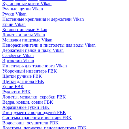
Кулинарные кисти Vikan
Ручные щетки Vikan
Ручки Vikan
Настенные крепления и держатели Vikan
Ерши Vikan
Ковши пищевые Vikan
Лопаты и вилы Vikan
Мешалки пищевые Vikan
Пенораспылители и пистолеты для воды Vikan
Держатели падов и пады Vikan
Салфетки Vikan
Эргоклин Vikan
Инвентарь для транспорта Vikan
Уборочный инвентарь FBK
Щетки ручные FBK
Щетки для пола FBK
Ерши FBK
Рукоятки FBK
Лопаты, мешалки, скребки FBK
Ведра, ковши, совки FBK
Абразивные губки FBK
Инструмент с водоподачей FBK
Системы хранения инвентаря FBK
Водосгоны, осушители FBK
Дозаторы, перчатки, пеногенераторы FBK