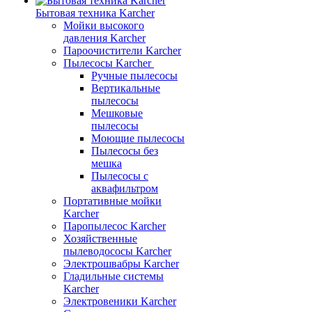
Бытовая техника Karcher
Мойки высокого
давления Karcher
Пароочистители Karcher
Пылесосы Karcher
Ручные пылесосы
Вертикальные
пылесосы
Мешковые
пылесосы
Моющие пылесосы
Пылесосы без
мешка
Пылесосы с
аквафильтром
Портативные мойки
Karcher
Паропылесос Karcher
Хозяйственные
пылеводососы Karcher
Электрошвабры Karcher
Гладильные системы
Karcher
Электровеники Karcher