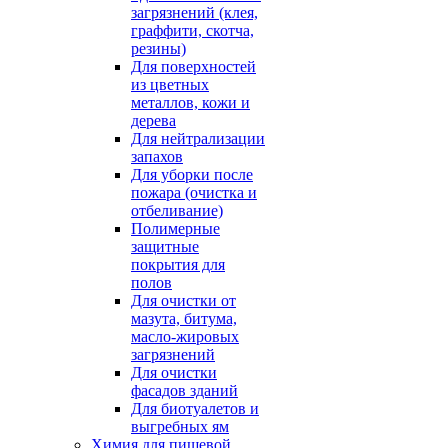
загрязнений (клея,
граффити, скотча,
резины)
Для поверхностей
из цветных
металлов, кожи и
дерева
Для нейтрализации
запахов
Для уборки после
пожара (очистка и
отбеливание)
Полимерные
защитные
покрытия для
полов
Для очистки от
мазута, битума,
масло-жировых
загрязнений
Для очистки
фасадов зданий
Для биотуалетов и
выгребных ям
Химия для пищевой