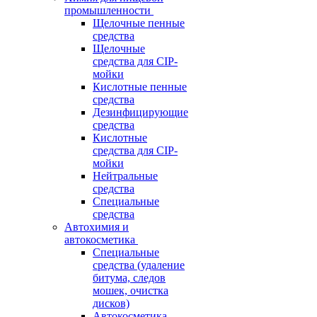
промышленности
Щелочные пенные
средства
Щелочные
средства для CIP-
мойки
Кислотные пенные
средства
Дезинфицирующие
средства
Кислотные
средства для CIP-
мойки
Нейтральные
средства
Специальные
средства
Автохимия и
автокосметика
Специальные
средства (удаление
битума, следов
мошек, очистка
дисков)
Автокосметика