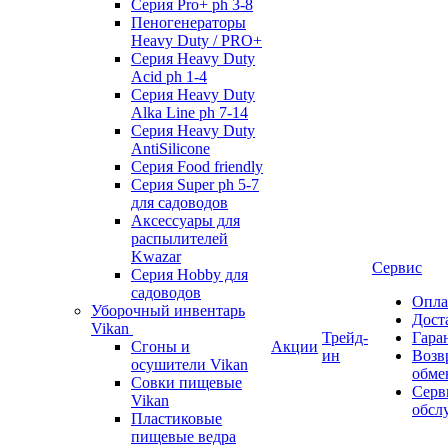
Серия Pro+ ph 3-8
Пеногенераторы
Heavy Duty / PRO+
Серия Heavy Duty
Acid ph 1-4
Серия Heavy Duty
Alka Line ph 7-14
Серия Heavy Duty
AntiSilicone
Серия Food friendly
Серия Super ph 5-7
для садоводов
Аксессуары для
распылителей
Kwazar
Сервис
Серия Hobby для
садоводов
Опла
Уборочный инвентарь
Дост
Vikan
Трейд-
Гара
Сгоны и
Акции
ин
Возв
осушители Vikan
обме
Совки пищевые
Серв
Vikan
обсл
Пластиковые
пищевые ведра