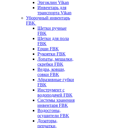
Эргоклин Vikan
Инвентарь для
транспорта Vikan
Уборочный инвентарь
FBK
Щетки ручные
FBK
Щетки для пола
FBK
Ерши FBK
Рукоятки FBK
Лопаты, мешалки,
скребки FBK
Ведра, ковши,
совки FBK
Абразивные губки
FBK
Инструмент с
водоподачей FBK
Системы хранения
инвентаря FBK
Водосгоны,
осушители FBK
Дозаторы,
перчатки,