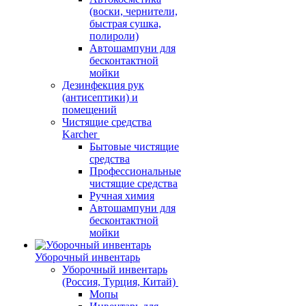
(воски, чернители,
быстрая сушка,
полироли)
Автошампуни для
бесконтактной
мойки
Дезинфекция рук
(антисептики) и
помещений
Чистящие средства
Karcher
Бытовые чистящие
средства
Профессиональные
чистящие средства
Ручная химия
Автошампуни для
бесконтактной
мойки
Уборочный инвентарь
Уборочный инвентарь
(Россия, Турция, Китай)
Мопы