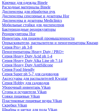
Крючки для одежды Binele
Расходные материалы Binele
Диспенсеры для обработки рук
Диспенсеры сенсорные и дозаторы Hor
Диспенсеры и дозаторы Mediclinics
Мобильные стойки для диспенсеров
Бактерицидные рециркуляторы
Рециркуляторы Hor
Инвентарь для пищевой промышленности
Опрыскиватели, распылители и пеногенераторы Квазар
Серия Pro+ ph 3-8
Пеногенераторы Heavy Duty / PRO+
Серия Heavy Duty Acid ph 1-4
Серия Heavy Duty Alka Line ph 7-14
Серия Heavy Duty AntiSilicone
Серия Food friendly
Серия Super ph 5-7 для садоводов
Аксессуары для распылителей Kwazar
Серия Hobby для садоводов
Уборочный инвентарь Vikan
Сгоны и осушители Vikan
Совки пищевые Vikan
Пластиковые пищевые ведра Vikan
Скребки Vikan
Швабры и щетки для пола Vikan