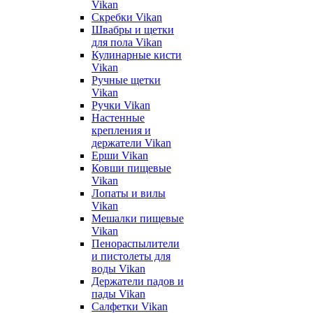
Vikan
Скребки Vikan
Швабры и щетки
для пола Vikan
Кулинарные кисти
Vikan
Ручные щетки
Vikan
Ручки Vikan
Настенные
крепления и
держатели Vikan
Ерши Vikan
Ковши пищевые
Vikan
Лопаты и вилы
Vikan
Мешалки пищевые
Vikan
Пенораспылители
и пистолеты для
воды Vikan
Держатели падов и
пады Vikan
Салфетки Vikan