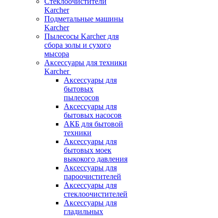
Стеклоочистители
Karcher
Подметальные машины
Karcher
Пылесосы Karcher для
сбора золы и сухого
мысора
Аксессуары для техники
Karcher
Аксессуары для
бытовых
пылесосов
Аксессуары для
бытовых насосов
АКБ для бытовой
техники
Аксессуары для
бытовых моек
выкокого давления
Аксессуары для
пароочистителей
Аксессуары для
стеклоочистителей
Аксессуары для
гладильных