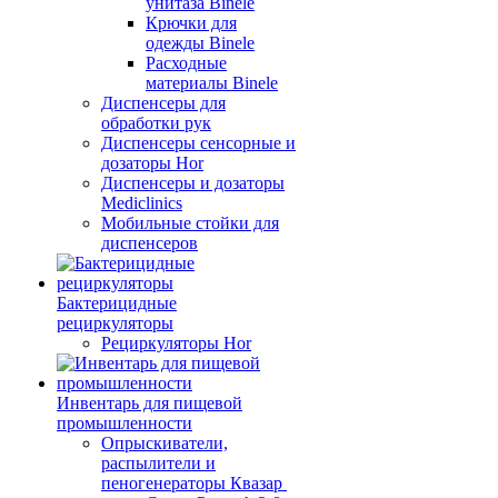
унитаза Binele
Крючки для
одежды Binele
Расходные
материалы Binele
Диспенсеры для
обработки рук
Диспенсеры сенсорные и
дозаторы Hor
Диспенсеры и дозаторы
Mediclinics
Мобильные стойки для
диспенсеров
Бактерицидные
рециркуляторы
Рециркуляторы Hor
Инвентарь для пищевой
промышленности
Опрыскиватели,
распылители и
пеногенераторы Квазар