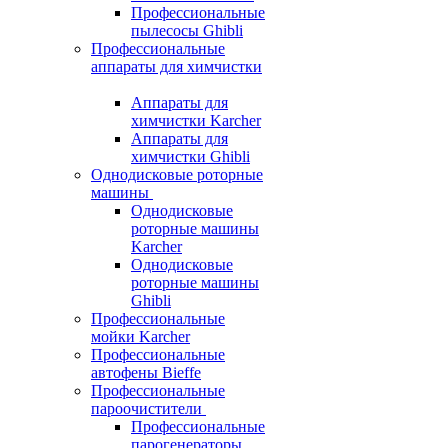
Профессиональные
пылесосы Ghibli
Профессиональные
аппараты для химчистки
Аппараты для
химчистки Karcher
Аппараты для
химчистки Ghibli
Однодисковые роторные
машины
Однодисковые
роторные машины
Karcher
Однодисковые
роторные машины
Ghibli
Профессиональные
мойки Karcher
Профессиональные
автофены Bieffe
Профессиональные
пароочистители
Профессиональные
парогенераторы