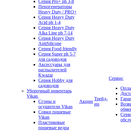
Серия Pro+ ph 3-8
Пеногенераторы
Heavy Duty / PRO+
Серия Heavy Duty
Acid ph 1-4
Серия Heavy Duty
Alka Line ph 7-14
Серия Heavy Duty
AntiSilicone
Серия Food friendly
Серия Super ph 5-7
для садоводов
Аксессуары для
распылителей
Kwazar
Сервис
Серия Hobby для
садоводов
Опла
Уборочный инвентарь
Дост
Vikan
Трейд-
Гара
Сгоны и
Акции
ин
Возв
осушители Vikan
обме
Совки пищевые
Серв
Vikan
обсл
Пластиковые
пищевые ведра