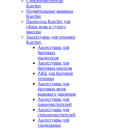
Стеклоочистители
Karcher
Подметальные машины
Karcher
Пылесосы Karcher для
сбора золы и сухого
мысора
Аксессуары для техники
Karcher
Аксессуары для
бытовых
пылесосов
Аксессуары для
бытовых насосов
АКБ для бытовой
техники
Аксессуары для
бытовых моек
выкокого давления
Аксессуары для
пароочистителей
Аксессуары для
стеклоочистителей
Аксессуары для
гладильных