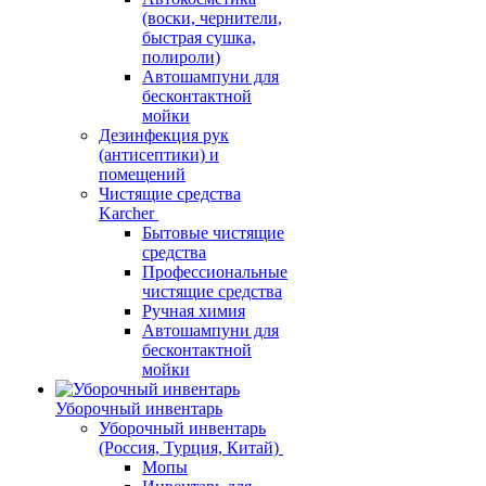
(воски, чернители,
быстрая сушка,
полироли)
Автошампуни для
бесконтактной
мойки
Дезинфекция рук
(антисептики) и
помещений
Чистящие средства
Karcher
Бытовые чистящие
средства
Профессиональные
чистящие средства
Ручная химия
Автошампуни для
бесконтактной
мойки
Уборочный инвентарь
Уборочный инвентарь
(Россия, Турция, Китай)
Мопы