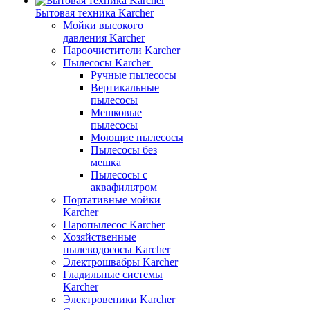
Бытовая техника Karcher
Мойки высокого
давления Karcher
Пароочистители Karcher
Пылесосы Karcher
Ручные пылесосы
Вертикальные
пылесосы
Мешковые
пылесосы
Моющие пылесосы
Пылесосы без
мешка
Пылесосы с
аквафильтром
Портативные мойки
Karcher
Паропылесос Karcher
Хозяйственные
пылеводососы Karcher
Электрошвабры Karcher
Гладильные системы
Karcher
Электровеники Karcher