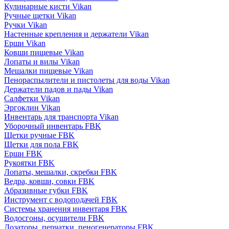
Кулинарные кисти Vikan
Ручные щетки Vikan
Ручки Vikan
Настенные крепления и держатели Vikan
Ерши Vikan
Ковши пищевые Vikan
Лопаты и вилы Vikan
Мешалки пищевые Vikan
Пенораспылители и пистолеты для воды Vikan
Держатели падов и пады Vikan
Салфетки Vikan
Эргоклин Vikan
Инвентарь для транспорта Vikan
Уборочный инвентарь FBK
Щетки ручные FBK
Щетки для пола FBK
Ерши FBK
Рукоятки FBK
Лопаты, мешалки, скребки FBK
Ведра, ковши, совки FBK
Абразивные губки FBK
Инструмент с водоподачей FBK
Системы хранения инвентаря FBK
Водосгоны, осушители FBK
Дозаторы, перчатки, пеногенераторы FBK