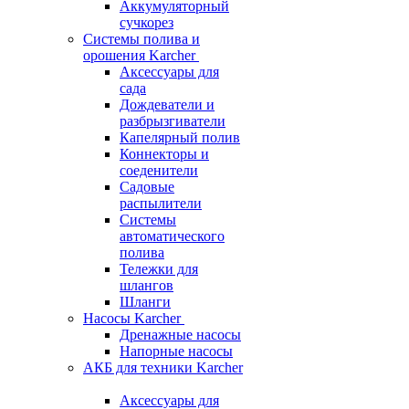
Аккумуляторный
сучкорез
Системы полива и
орошения Karcher
Аксессуары для
сада
Дождеватели и
разбрызгиватели
Капелярный полив
Коннекторы и
соеденители
Садовые
распылители
Системы
автоматического
полива
Тележки для
шлангов
Шланги
Насосы Karcher
Дренажные насосы
Напорные насосы
АКБ для техники Karcher
Аксессуары для