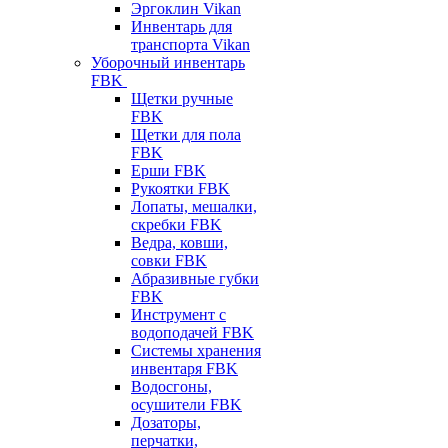
Эргоклин Vikan
Инвентарь для
транспорта Vikan
Уборочный инвентарь
FBK
Щетки ручные
FBK
Щетки для пола
FBK
Ерши FBK
Рукоятки FBK
Лопаты, мешалки,
скребки FBK
Ведра, ковши,
совки FBK
Абразивные губки
FBK
Инструмент с
водоподачей FBK
Системы хранения
инвентаря FBK
Водосгоны,
осушители FBK
Дозаторы,
перчатки,