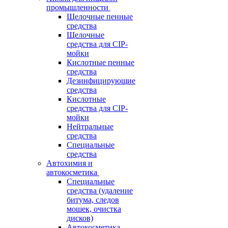
промышленности
Щелочные пенные
средства
Щелочные
средства для CIP-
мойки
Кислотные пенные
средства
Дезинфицирующие
средства
Кислотные
средства для CIP-
мойки
Нейтральные
средства
Специальные
средства
Автохимия и
автокосметика
Специальные
средства (удаление
битума, следов
мошек, очистка
дисков)
Автокосметика