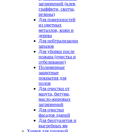
загрязнений (клея,
граффити, скотча,
резины)
Для поверхностей
из цветных
металлов, кожи и
дерева
Для нейтрализации
запахов
Для уборки после
пожара (очистка и
отбеливание)
Полимерные
защитные
покрытия для
полов
Для очистки от
мазута, битума,
масло-жировых
загрязнений
Для очистки
фасадов зданий
Для биотуалетов и
выгребных ям
Химия для пищевой