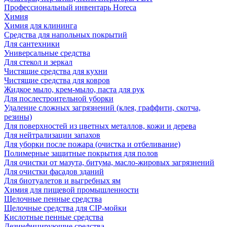
Профессиональный инвентарь Horeca
Химия
Химия для клининга
Средства для напольных покрытий
Для сантехники
Универсальные средства
Для стекол и зеркал
Чистящие средства для кухни
Чистящие средства для ковров
Жидкое мыло, крем-мыло, паста для рук
Для послестроительной уборки
Удаление сложных загрязнений (клея, граффити, скотча,
резины)
Для поверхностей из цветных металлов, кожи и дерева
Для нейтрализации запахов
Для уборки после пожара (очистка и отбеливание)
Полимерные защитные покрытия для полов
Для очистки от мазута, битума, масло-жировых загрязнений
Для очистки фасадов зданий
Для биотуалетов и выгребных ям
Химия для пищевой промышленности
Щелочные пенные средства
Щелочные средства для CIP-мойки
Кислотные пенные средства
Дезинфицирующие средства