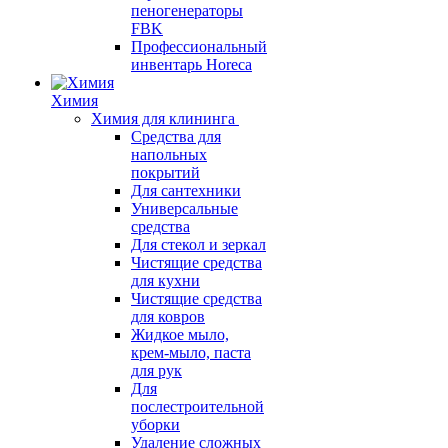
пеногенераторы
FBK
Профессиональный
инвентарь Horeca
Химия
Химия для клининга
Средства для
напольных
покрытий
Для сантехники
Универсальные
средства
Для стекол и зеркал
Чистящие средства
для кухни
Чистящие средства
для ковров
Жидкое мыло,
крем-мыло, паста
для рук
Для
послестроительной
уборки
Удаление сложных