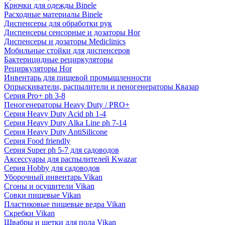
Крючки для одежды Binele
Расходные материалы Binele
Диспенсеры для обработки рук
Диспенсеры сенсорные и дозаторы Hor
Диспенсеры и дозаторы Mediclinics
Мобильные стойки для диспенсеров
Бактерицидные рециркуляторы
Рециркуляторы Hor
Инвентарь для пищевой промышленности
Опрыскиватели, распылители и пеногенераторы Квазар
Серия Pro+ ph 3-8
Пеногенераторы Heavy Duty / PRO+
Серия Heavy Duty Acid ph 1-4
Серия Heavy Duty Alka Line ph 7-14
Серия Heavy Duty AntiSilicone
Серия Food friendly
Серия Super ph 5-7 для садоводов
Аксессуары для распылителей Kwazar
Серия Hobby для садоводов
Уборочный инвентарь Vikan
Сгоны и осушители Vikan
Совки пищевые Vikan
Пластиковые пищевые ведра Vikan
Скребки Vikan
Швабры и щетки для пола Vikan