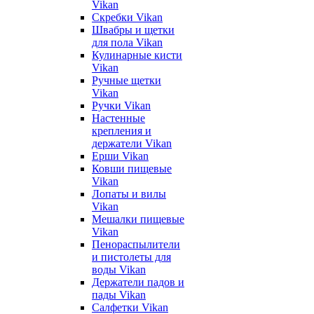
Vikan
Скребки Vikan
Швабры и щетки
для пола Vikan
Кулинарные кисти
Vikan
Ручные щетки
Vikan
Ручки Vikan
Настенные
крепления и
держатели Vikan
Ерши Vikan
Ковши пищевые
Vikan
Лопаты и вилы
Vikan
Мешалки пищевые
Vikan
Пенораспылители
и пистолеты для
воды Vikan
Держатели падов и
пады Vikan
Салфетки Vikan