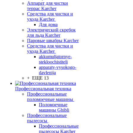
Аппарат для чистки
террас Karcher
Средства для чистки и
ухода Karcher
Для дома
Электрический скребок
для льда Karcher
Паровые швабры Karcher
Средства для чистки и
ухода Karcher
akkumuljatornye-
stekloochistiteli
apparaty-vysokogo-
davlenija
+ ЕЩЕ 13
Профессиональная техника
Профессиональные
поломоечные машины
Поломоечные
машины Ghibli
Профессиональные
пылесосы
Профессиональные
пылесосы Karcher