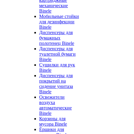
картриджные
механические
Binele
Мобильные стойки
для дезинфекции
Binele
Диспенсеры для
бумажных
полотенец Binele
Диспенсеры для
туалетной бумаги
Binele
Сушилки для рук
Binele
Диспенсеры для
покрытий на
сидение унитаза
Binele
Освежители
воздуха
автоматические
Binele
Корзины для
мусора Binele
Ёршики для