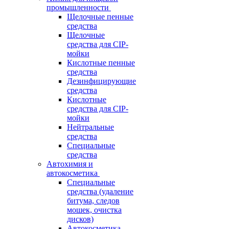
промышленности
Щелочные пенные
средства
Щелочные
средства для CIP-
мойки
Кислотные пенные
средства
Дезинфицирующие
средства
Кислотные
средства для CIP-
мойки
Нейтральные
средства
Специальные
средства
Автохимия и
автокосметика
Специальные
средства (удаление
битума, следов
мошек, очистка
дисков)
Автокосметика