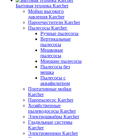
Бытовая техника Karcher
Мойки высокого
давления Karcher
Пароочистители Karcher
Пылесосы Karcher
Ручные пылесосы
Вертикальные
пылесосы
Мешковые
пылесосы
Моющие пылесосы
Пылесосы без
мешка
Пылесосы с
аквафильтром
Портативные мойки
Karcher
Паропылесос Karcher
Хозяйственные
пылеводососы Karcher
Электрошвабры Karcher
Гладильные системы
Karcher
Электровеники Karcher