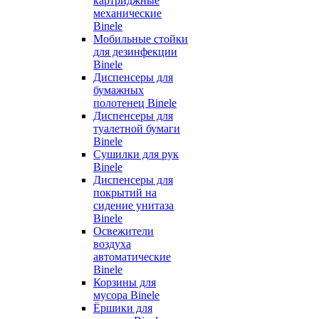
картриджные
механические
Binele
Мобильные стойки
для дезинфекции
Binele
Диспенсеры для
бумажных
полотенец Binele
Диспенсеры для
туалетной бумаги
Binele
Сушилки для рук
Binele
Диспенсеры для
покрытий на
сидение унитаза
Binele
Освежители
воздуха
автоматические
Binele
Корзины для
мусора Binele
Ёршики для