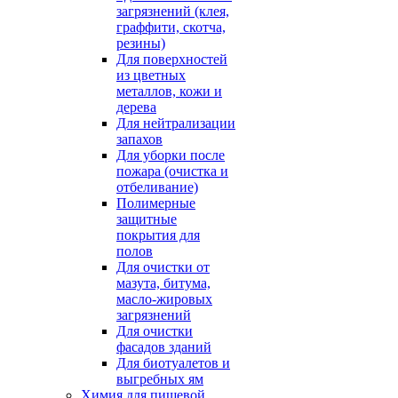
загрязнений (клея,
граффити, скотча,
резины)
Для поверхностей
из цветных
металлов, кожи и
дерева
Для нейтрализации
запахов
Для уборки после
пожара (очистка и
отбеливание)
Полимерные
защитные
покрытия для
полов
Для очистки от
мазута, битума,
масло-жировых
загрязнений
Для очистки
фасадов зданий
Для биотуалетов и
выгребных ям
Химия для пищевой