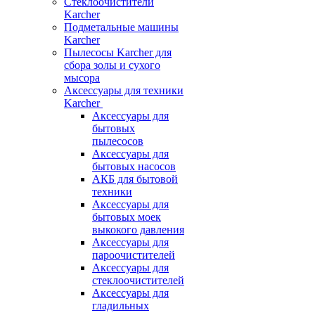
Стеклоочистители
Karcher
Подметальные машины
Karcher
Пылесосы Karcher для
сбора золы и сухого
мысора
Аксессуары для техники
Karcher
Аксессуары для
бытовых
пылесосов
Аксессуары для
бытовых насосов
АКБ для бытовой
техники
Аксессуары для
бытовых моек
выкокого давления
Аксессуары для
пароочистителей
Аксессуары для
стеклоочистителей
Аксессуары для
гладильных