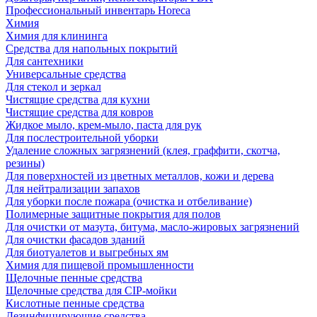
Профессиональный инвентарь Horeca
Химия
Химия для клининга
Средства для напольных покрытий
Для сантехники
Универсальные средства
Для стекол и зеркал
Чистящие средства для кухни
Чистящие средства для ковров
Жидкое мыло, крем-мыло, паста для рук
Для послестроительной уборки
Удаление сложных загрязнений (клея, граффити, скотча,
резины)
Для поверхностей из цветных металлов, кожи и дерева
Для нейтрализации запахов
Для уборки после пожара (очистка и отбеливание)
Полимерные защитные покрытия для полов
Для очистки от мазута, битума, масло-жировых загрязнений
Для очистки фасадов зданий
Для биотуалетов и выгребных ям
Химия для пищевой промышленности
Щелочные пенные средства
Щелочные средства для CIP-мойки
Кислотные пенные средства
Дезинфицирующие средства