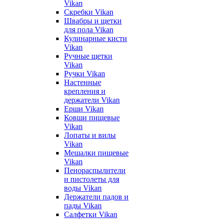
Vikan
Скребки Vikan
Швабры и щетки
для пола Vikan
Кулинарные кисти
Vikan
Ручные щетки
Vikan
Ручки Vikan
Настенные
крепления и
держатели Vikan
Ерши Vikan
Ковши пищевые
Vikan
Лопаты и вилы
Vikan
Мешалки пищевые
Vikan
Пенораспылители
и пистолеты для
воды Vikan
Держатели падов и
пады Vikan
Салфетки Vikan