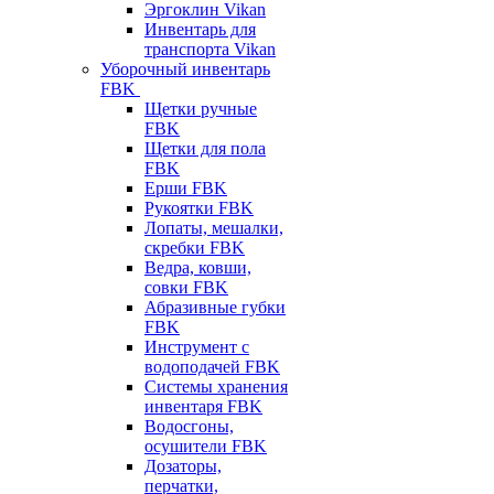
Эргоклин Vikan
Инвентарь для
транспорта Vikan
Уборочный инвентарь
FBK
Щетки ручные
FBK
Щетки для пола
FBK
Ерши FBK
Рукоятки FBK
Лопаты, мешалки,
скребки FBK
Ведра, ковши,
совки FBK
Абразивные губки
FBK
Инструмент с
водоподачей FBK
Системы хранения
инвентаря FBK
Водосгоны,
осушители FBK
Дозаторы,
перчатки,