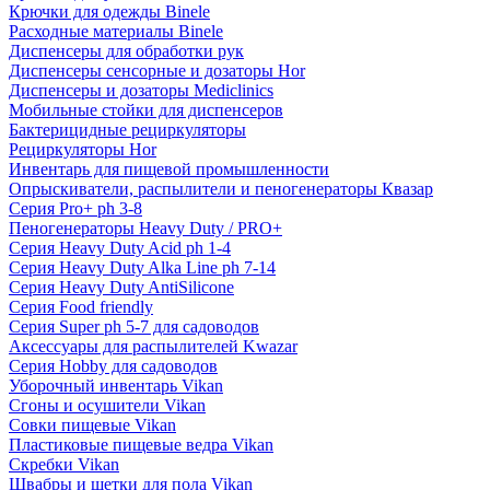
Крючки для одежды Binele
Расходные материалы Binele
Диспенсеры для обработки рук
Диспенсеры сенсорные и дозаторы Hor
Диспенсеры и дозаторы Mediclinics
Мобильные стойки для диспенсеров
Бактерицидные рециркуляторы
Рециркуляторы Hor
Инвентарь для пищевой промышленности
Опрыскиватели, распылители и пеногенераторы Квазар
Серия Pro+ ph 3-8
Пеногенераторы Heavy Duty / PRO+
Серия Heavy Duty Acid ph 1-4
Серия Heavy Duty Alka Line ph 7-14
Серия Heavy Duty AntiSilicone
Серия Food friendly
Серия Super ph 5-7 для садоводов
Аксессуары для распылителей Kwazar
Серия Hobby для садоводов
Уборочный инвентарь Vikan
Сгоны и осушители Vikan
Совки пищевые Vikan
Пластиковые пищевые ведра Vikan
Скребки Vikan
Швабры и щетки для пола Vikan