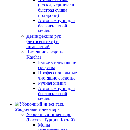
(воски, чернители,
быстрая сушка,
полироли)
Автошампуни для
бесконтактной
мойки
Дезинфекция рук
(антисептики) и
помещений
Чистящие средства
Karcher
Бытовые чистящие
средства
Профессиональные
чистящие средства
Ручная химия
Автошампуни для
бесконтактной
мойки
Уборочный инвентарь
Уборочный инвентарь
(Россия, Турция, Китай)
Мопы