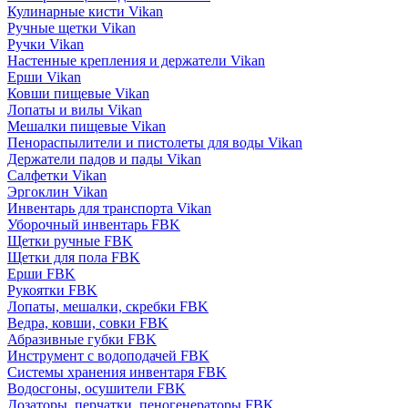
Кулинарные кисти Vikan
Ручные щетки Vikan
Ручки Vikan
Настенные крепления и держатели Vikan
Ерши Vikan
Ковши пищевые Vikan
Лопаты и вилы Vikan
Мешалки пищевые Vikan
Пенораспылители и пистолеты для воды Vikan
Держатели падов и пады Vikan
Салфетки Vikan
Эргоклин Vikan
Инвентарь для транспорта Vikan
Уборочный инвентарь FBK
Щетки ручные FBK
Щетки для пола FBK
Ерши FBK
Рукоятки FBK
Лопаты, мешалки, скребки FBK
Ведра, ковши, совки FBK
Абразивные губки FBK
Инструмент с водоподачей FBK
Системы хранения инвентаря FBK
Водосгоны, осушители FBK
Дозаторы, перчатки, пеногенераторы FBK