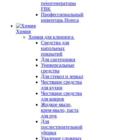
пеногенераторы
FBK
Профессиональный
инвентарь Horeca
Химия
Химия для клининга
Средства для
напольных
покрытий
Для сантехники
Универсальные
средства
Для стекол и зеркал
Чистящие средства
для кухни
Чистящие средства
для ковров
Жидкое мыло,
крем-мыло, паста
для рук
Для
послестроительной
уборки
Удаление сложных