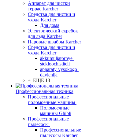
Аппарат для чистки
террас Karcher
Средства для чистки и
ухода Karcher
Для дома
Электрический скребок
для льда Karcher
Паровые швабры Karcher
Средства для чистки и
ухода Karcher
akkumuljatornye-
stekloochistiteli
apparaty-vysokogo-
davlenija
+ ЕЩЕ 13
Профессиональная техника
Профессиональные
поломоечные машины
Поломоечные
машины Ghibli
Профессиональные
пылесосы
Профессиональные
пылесосы Karcher