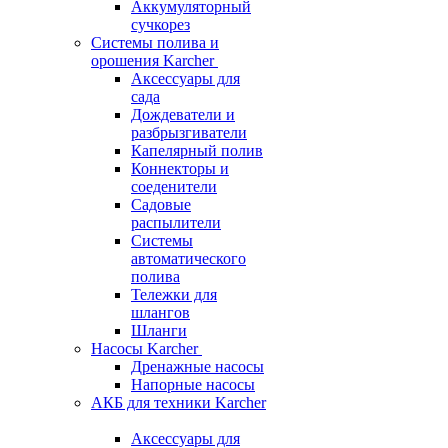
Аккумуляторный
сучкорез
Системы полива и
орошения Karcher
Аксессуары для
сада
Дождеватели и
разбрызгиватели
Капелярный полив
Коннекторы и
соеденители
Садовые
распылители
Системы
автоматического
полива
Тележки для
шлангов
Шланги
Насосы Karcher
Дренажные насосы
Напорные насосы
АКБ для техники Karcher
Аксессуары для