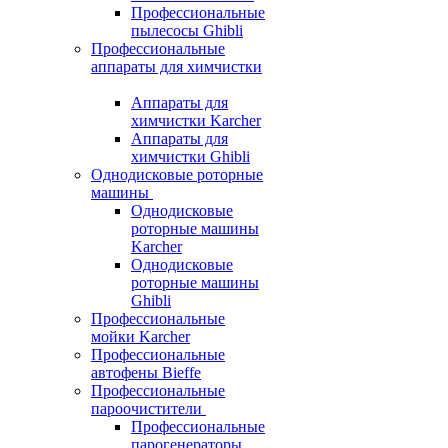
Профессиональные
пылесосы Ghibli
Профессиональные
аппараты для химчистки
Аппараты для
химчистки Karcher
Аппараты для
химчистки Ghibli
Однодисковые роторные
машины
Однодисковые
роторные машины
Karcher
Однодисковые
роторные машины
Ghibli
Профессиональные
мойки Karcher
Профессиональные
автофены Bieffe
Профессиональные
пароочистители
Профессиональные
парогенераторы