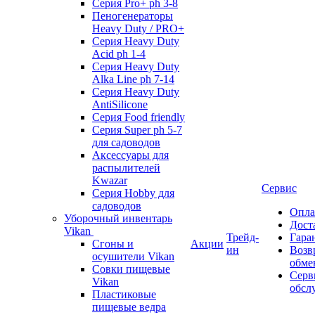
Серия Pro+ ph 3-8
Пеногенераторы
Heavy Duty / PRO+
Серия Heavy Duty
Acid ph 1-4
Серия Heavy Duty
Alka Line ph 7-14
Серия Heavy Duty
AntiSilicone
Серия Food friendly
Серия Super ph 5-7
для садоводов
Аксессуары для
распылителей
Kwazar
Сервис
Серия Hobby для
садоводов
Опла
Уборочный инвентарь
Дост
Vikan
Трейд-
Гара
Сгоны и
Акции
ин
Возв
осушители Vikan
обме
Совки пищевые
Серв
Vikan
обсл
Пластиковые
пищевые ведра