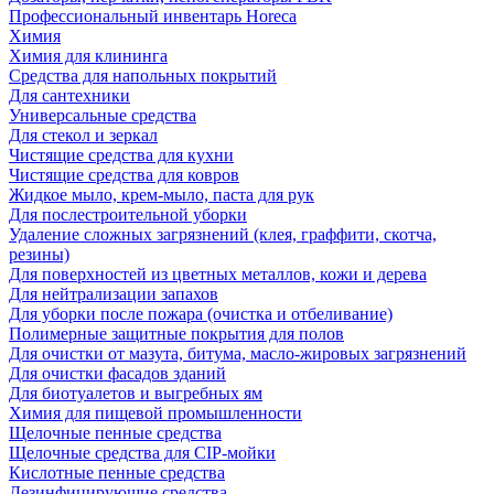
Профессиональный инвентарь Horeca
Химия
Химия для клининга
Средства для напольных покрытий
Для сантехники
Универсальные средства
Для стекол и зеркал
Чистящие средства для кухни
Чистящие средства для ковров
Жидкое мыло, крем-мыло, паста для рук
Для послестроительной уборки
Удаление сложных загрязнений (клея, граффити, скотча,
резины)
Для поверхностей из цветных металлов, кожи и дерева
Для нейтрализации запахов
Для уборки после пожара (очистка и отбеливание)
Полимерные защитные покрытия для полов
Для очистки от мазута, битума, масло-жировых загрязнений
Для очистки фасадов зданий
Для биотуалетов и выгребных ям
Химия для пищевой промышленности
Щелочные пенные средства
Щелочные средства для CIP-мойки
Кислотные пенные средства
Дезинфицирующие средства