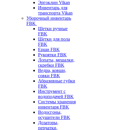
Эргоклин Vikan
Инвентарь для
транспорта Vikan
Уборочный инвентарь
FBK
Щетки ручные
FBK
Щетки для пола
FBK
Ерши FBK
Рукоятки FBK
Лопаты, мешалки,
скребки FBK
Ведра, ковши,
совки FBK
Абразивные губки
FBK
Инструмент с
водоподачей FBK
Системы хранения
инвентаря FBK
Водосгоны,
осушители FBK
Дозаторы,
перчатки,