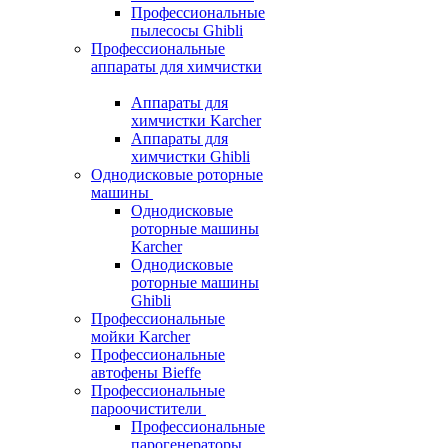
Профессиональные
пылесосы Ghibli
Профессиональные
аппараты для химчистки
Аппараты для
химчистки Karcher
Аппараты для
химчистки Ghibli
Однодисковые роторные
машины
Однодисковые
роторные машины
Karcher
Однодисковые
роторные машины
Ghibli
Профессиональные
мойки Karcher
Профессиональные
автофены Bieffe
Профессиональные
пароочистители
Профессиональные
парогенераторы