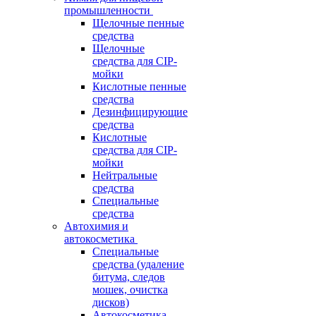
промышленности
Щелочные пенные
средства
Щелочные
средства для CIP-
мойки
Кислотные пенные
средства
Дезинфицирующие
средства
Кислотные
средства для CIP-
мойки
Нейтральные
средства
Специальные
средства
Автохимия и
автокосметика
Специальные
средства (удаление
битума, следов
мошек, очистка
дисков)
Автокосметика