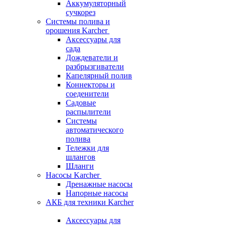
Аккумуляторный
сучкорез
Системы полива и
орошения Karcher
Аксессуары для
сада
Дождеватели и
разбрызгиватели
Капелярный полив
Коннекторы и
соеденители
Садовые
распылители
Системы
автоматического
полива
Тележки для
шлангов
Шланги
Насосы Karcher
Дренажные насосы
Напорные насосы
АКБ для техники Karcher
Аксессуары для