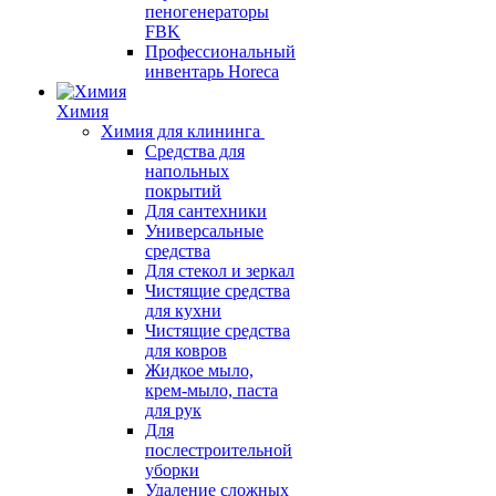
пеногенераторы
FBK
Профессиональный
инвентарь Horeca
Химия
Химия для клининга
Средства для
напольных
покрытий
Для сантехники
Универсальные
средства
Для стекол и зеркал
Чистящие средства
для кухни
Чистящие средства
для ковров
Жидкое мыло,
крем-мыло, паста
для рук
Для
послестроительной
уборки
Удаление сложных