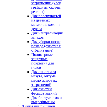
загрязнений (клея,
граффити, скотча,
резины)
Для поверхностей
из цветных
металлов, кожи и
дерева
Для нейтрализации
запахов
Для уборки после
пожара (очистка и
отбеливание)
Полимерные
защитные
покрытия для
полов
Для очистки от
мазута, битума,
масло-жировых
загрязнений
Для очистки
фасадов зданий
Для биотуалетов и
выгребных ям
Химия для пищевой