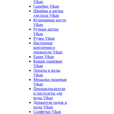
Vikan
Скребки Vikan
Швабры и щетки
для пола Vikan
Кулинарные кисти
Vikan
Ручные щетки
Vikan
Ручки Vikan
Настенные
крепления и
держатели Vikan
Ерши Vikan
Ковши пищевые
Vikan
Лопаты и вилы
Vikan
Мешалки пищевые
Vikan
Пенораспылители
и пистолеты для
воды Vikan
Держатели падов и
пады Vikan
Салфетки Vikan