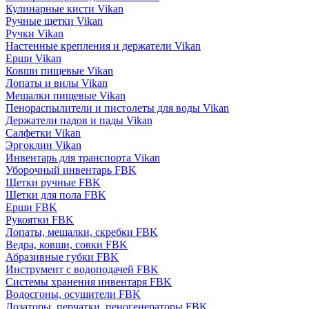
Кулинарные кисти Vikan
Ручные щетки Vikan
Ручки Vikan
Настенные крепления и держатели Vikan
Ерши Vikan
Ковши пищевые Vikan
Лопаты и вилы Vikan
Мешалки пищевые Vikan
Пенораспылители и пистолеты для воды Vikan
Держатели падов и пады Vikan
Салфетки Vikan
Эргоклин Vikan
Инвентарь для транспорта Vikan
Уборочный инвентарь FBK
Щетки ручные FBK
Щетки для пола FBK
Ерши FBK
Рукоятки FBK
Лопаты, мешалки, скребки FBK
Ведра, ковши, совки FBK
Абразивные губки FBK
Инструмент с водоподачей FBK
Системы хранения инвентаря FBK
Водосгоны, осушители FBK
Дозаторы, перчатки, пеногенераторы FBK