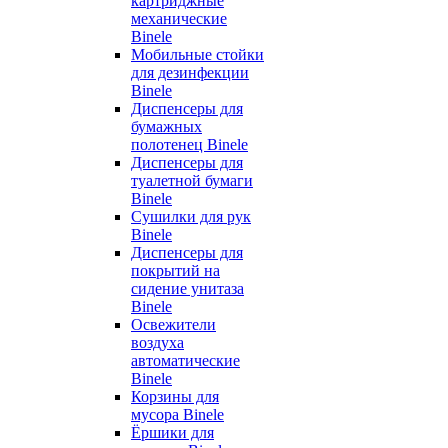
картриджные
механические
Binele
Мобильные стойки
для дезинфекции
Binele
Диспенсеры для
бумажных
полотенец Binele
Диспенсеры для
туалетной бумаги
Binele
Сушилки для рук
Binele
Диспенсеры для
покрытий на
сидение унитаза
Binele
Освежители
воздуха
автоматические
Binele
Корзины для
мусора Binele
Ёршики для