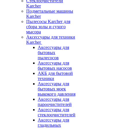
Стеклоочистители
Karcher
Подметальные машины
Karcher
Пылесосы Karcher для
сбора золы и сухого
мысора
Аксессуары для техники
Karcher
Аксессуары для
бытовых
пылесосов
Аксессуары для
бытовых насосов
АКБ для бытовой
техники
Аксессуары для
бытовых моек
выкокого давления
Аксессуары для
пароочистителей
Аксессуары для
стеклоочистителей
Аксессуары для
гладильных