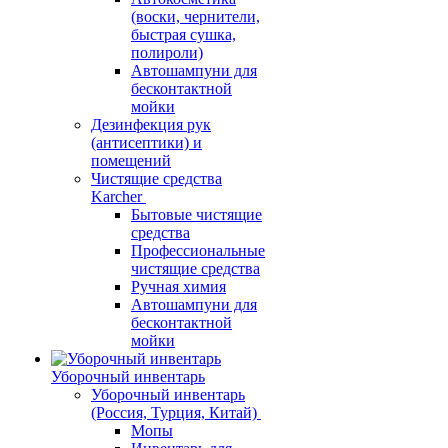
(воски, чернители,
быстрая сушка,
полироли)
Автошампуни для
бесконтактной
мойки
Дезинфекция рук
(антисептики) и
помещений
Чистящие средства
Karcher
Бытовые чистящие
средства
Профессиональные
чистящие средства
Ручная химия
Автошампуни для
бесконтактной
мойки
Уборочный инвентарь
Уборочный инвентарь
(Россия, Турция, Китай)
Мопы