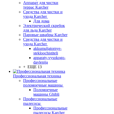
Аппарат для чистки
террас Karcher
Средства для чистки и
ухода Karcher
Для дома
Электрический скребок
для льда Karcher
Паровые швабры Karcher
Средства для чистки и
ухода Karcher
akkumuljatornye-
stekloochistiteli
apparaty-vysokogo-
davlenija
+ ЕЩЕ 13
Профессиональная техника
Профессиональные
поломоечные машины
Поломоечные
машины Ghibli
Профессиональные
пылесосы
Профессиональные
пылесосы Karcher