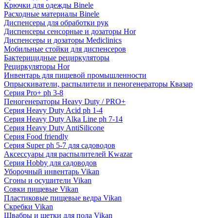
Крючки для одежды Binele
Расходные материалы Binele
Диспенсеры для обработки рук
Диспенсеры сенсорные и дозаторы Hor
Диспенсеры и дозаторы Mediclinics
Мобильные стойки для диспенсеров
Бактерицидные рециркуляторы
Рециркуляторы Hor
Инвентарь для пищевой промышленности
Опрыскиватели, распылители и пеногенераторы Квазар
Серия Pro+ ph 3-8
Пеногенераторы Heavy Duty / PRO+
Серия Heavy Duty Acid ph 1-4
Серия Heavy Duty Alka Line ph 7-14
Серия Heavy Duty AntiSilicone
Серия Food friendly
Серия Super ph 5-7 для садоводов
Аксессуары для распылителей Kwazar
Серия Hobby для садоводов
Уборочный инвентарь Vikan
Сгоны и осушители Vikan
Совки пищевые Vikan
Пластиковые пищевые ведра Vikan
Скребки Vikan
Швабры и щетки для пола Vikan