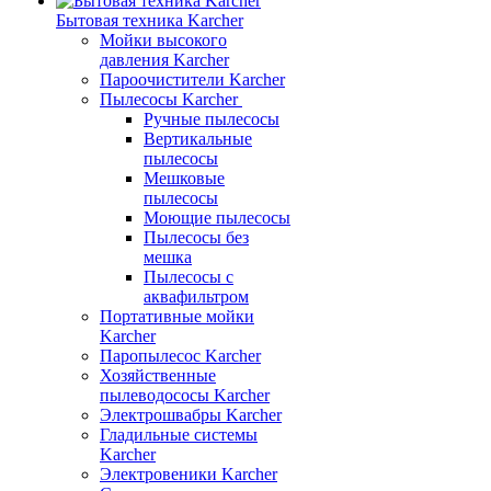
Бытовая техника Karcher
Мойки высокого
давления Karcher
Пароочистители Karcher
Пылесосы Karcher
Ручные пылесосы
Вертикальные
пылесосы
Мешковые
пылесосы
Моющие пылесосы
Пылесосы без
мешка
Пылесосы с
аквафильтром
Портативные мойки
Karcher
Паропылесос Karcher
Хозяйственные
пылеводососы Karcher
Электрошвабры Karcher
Гладильные системы
Karcher
Электровеники Karcher