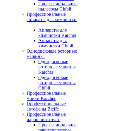
Профессиональные
пылесосы Ghibli
Профессиональные
аппараты для химчистки
Аппараты для
химчистки Karcher
Аппараты для
химчистки Ghibli
Однодисковые роторные
машины
Однодисковые
роторные машины
Karcher
Однодисковые
роторные машины
Ghibli
Профессиональные
мойки Karcher
Профессиональные
автофены Bieffe
Профессиональные
пароочистители
Профессиональные
парогенераторы