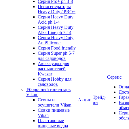
Серия Pro+ ph 3-8
Пеногенераторы
Heavy Duty / PRO+
Серия Heavy Duty
Acid ph 1-4
Серия Heavy Duty
Alka Line ph 7-14
Серия Heavy Duty
AntiSilicone
Серия Food friendly
Серия Super ph 5-7
для садоводов
Аксессуары для
распылителей
Kwazar
Сервис
Серия Hobby для
садоводов
Опла
Уборочный инвентарь
Дост
Vikan
Трейд-
Гара
Сгоны и
Акции
ин
Возв
осушители Vikan
обме
Совки пищевые
Серв
Vikan
обсл
Пластиковые
пищевые ведра