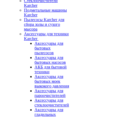
Стеклоочистители
Karcher
Подметальные машины
Karcher
Пылесосы Karcher для
сбора золы и сухого
мысора
Аксессуары для техники
Karcher
Аксессуары для
бытовых
пылесосов
Аксессуары для
бытовых насосов
АКБ для бытовой
техники
Аксессуары для
бытовых моек
выкокого давления
Аксессуары для
пароочистителей
Аксессуары для
стеклоочистителей
Аксессуары для
гладильных