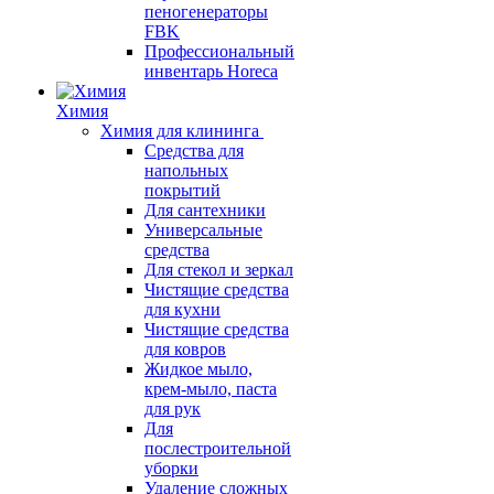
пеногенераторы
FBK
Профессиональный
инвентарь Horeca
Химия
Химия для клининга
Средства для
напольных
покрытий
Для сантехники
Универсальные
средства
Для стекол и зеркал
Чистящие средства
для кухни
Чистящие средства
для ковров
Жидкое мыло,
крем-мыло, паста
для рук
Для
послестроительной
уборки
Удаление сложных