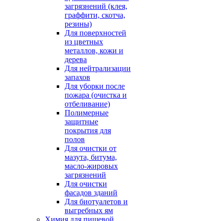
загрязнений (клея,
граффити, скотча,
резины)
Для поверхностей
из цветных
металлов, кожи и
дерева
Для нейтрализации
запахов
Для уборки после
пожара (очистка и
отбеливание)
Полимерные
защитные
покрытия для
полов
Для очистки от
мазута, битума,
масло-жировых
загрязнений
Для очистки
фасадов зданий
Для биотуалетов и
выгребных ям
Химия для пищевой