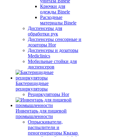
унитаза Binele
Крючки для
одежды Binele
Расходные
материалы Binele
Диспенсеры для
обработки рук
Диспенсеры сенсорные и
дозаторы Hor
Диспенсеры и дозаторы
Mediclinics
Мобильные стойки для
диспенсеров
Бактерицидные
рециркуляторы
Рециркуляторы Hor
Инвентарь для пищевой
промышленности
Опрыскиватели,
распылители и
пеногенераторы Квазар