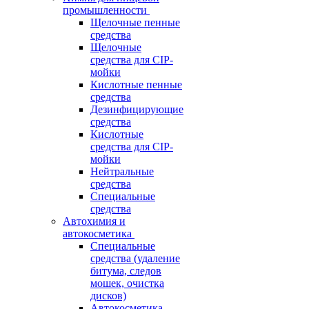
промышленности
Щелочные пенные
средства
Щелочные
средства для CIP-
мойки
Кислотные пенные
средства
Дезинфицирующие
средства
Кислотные
средства для CIP-
мойки
Нейтральные
средства
Специальные
средства
Автохимия и
автокосметика
Специальные
средства (удаление
битума, следов
мошек, очистка
дисков)
Автокосметика