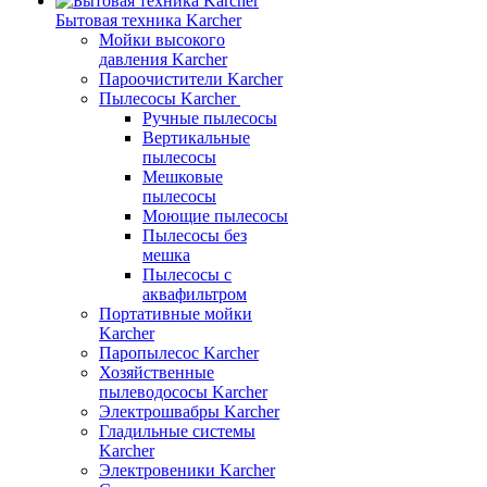
Бытовая техника Karcher
Мойки высокого
давления Karcher
Пароочистители Karcher
Пылесосы Karcher
Ручные пылесосы
Вертикальные
пылесосы
Мешковые
пылесосы
Моющие пылесосы
Пылесосы без
мешка
Пылесосы с
аквафильтром
Портативные мойки
Karcher
Паропылесос Karcher
Хозяйственные
пылеводососы Karcher
Электрошвабры Karcher
Гладильные системы
Karcher
Электровеники Karcher