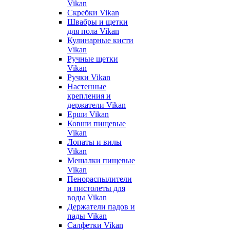
Vikan
Скребки Vikan
Швабры и щетки
для пола Vikan
Кулинарные кисти
Vikan
Ручные щетки
Vikan
Ручки Vikan
Настенные
крепления и
держатели Vikan
Ерши Vikan
Ковши пищевые
Vikan
Лопаты и вилы
Vikan
Мешалки пищевые
Vikan
Пенораспылители
и пистолеты для
воды Vikan
Держатели падов и
пады Vikan
Салфетки Vikan