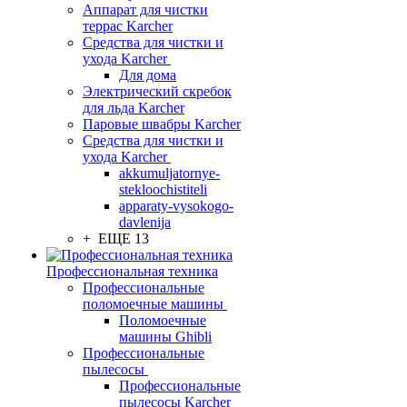
Аппарат для чистки
террас Karcher
Средства для чистки и
ухода Karcher
Для дома
Электрический скребок
для льда Karcher
Паровые швабры Karcher
Средства для чистки и
ухода Karcher
akkumuljatornye-
stekloochistiteli
apparaty-vysokogo-
davlenija
+ ЕЩЕ 13
Профессиональная техника
Профессиональные
поломоечные машины
Поломоечные
машины Ghibli
Профессиональные
пылесосы
Профессиональные
пылесосы Karcher