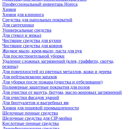
Профессиональный инвентарь Horeca
Химия
Химия для клининга
Средства для напольных покрытий
Для сантехники
Универсальные средства
Для стекол и зеркал
Чистящие средства для кухни
Чистящие средства для ковров
Жидкое мыло, крем-мыло, паста для рук
Для послестроительной уборки
Удаление сложных загрязнений (клея, граффити, скотча,
резины)
Для поверхностей из цветных металлов, кожи и дерева
Для нейтрализации запахов
Для уборки после пожара (очистка и отбеливание)
Полимерные защитные покрытия для полов
Для очистки от мазута, битума, масло-жировых загрязнений
Для очистки фасадов зданий
Для биотуалетов и выгребных ям
Химия для пищевой промышленности
Щелочные пенные средства
Щелочные средства для CIP-мойки
Кислотные пенные средства
Дезинфицирующие средства