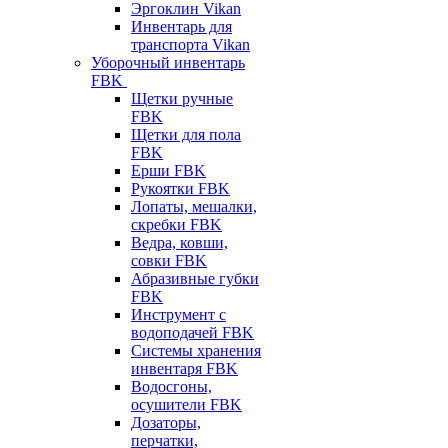
Эргоклин Vikan
Инвентарь для
транспорта Vikan
Уборочный инвентарь
FBK
Щетки ручные
FBK
Щетки для пола
FBK
Ерши FBK
Рукоятки FBK
Лопаты, мешалки,
скребки FBK
Ведра, ковши,
совки FBK
Абразивные губки
FBK
Инструмент с
водоподачей FBK
Системы хранения
инвентаря FBK
Водосгоны,
осушители FBK
Дозаторы,
перчатки,