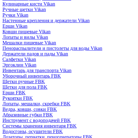
Кулинарные кисти Vikan
Ручные щетки Vikan
Ручки Vikan
Настенные крепления и держатели Vikan
Ерши Vikan
Ковши пищевые Vikan
Лопаты и вилы Vikan
Мешалки пищевые Vikan
Пенораспылители и пистолеты для воды Vikan
Держатели падов и пады Vikan
Салфетки Vikan
Эргоклин Vikan
Инвентарь для транспорта Vikan
Уборочный инвентарь FBK
Щетки ручные FBK
Щетки для пола FBK
Ерши FBK
Рукоятки FBK
Лопаты, мешалки, скребки FBK
Ведра, ковши, совки FBK
Абразивные губки FBK
Инструмент с водоподачей FBK
Системы хранения инвентаря FBK
Водосгоны, осушители FBK
Дозаторы, перчатки, пеногенераторы FBK