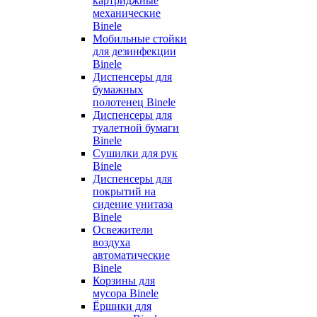
картриджные
механические
Binele
Мобильные стойки
для дезинфекции
Binele
Диспенсеры для
бумажных
полотенец Binele
Диспенсеры для
туалетной бумаги
Binele
Сушилки для рук
Binele
Диспенсеры для
покрытий на
сидение унитаза
Binele
Освежители
воздуха
автоматические
Binele
Корзины для
мусора Binele
Ёршики для