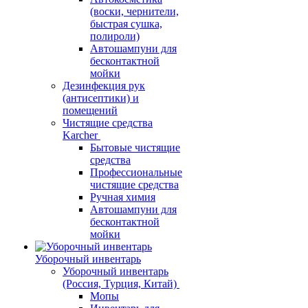
(воски, чернители,
быстрая сушка,
полироли)
Автошампуни для
бесконтактной
мойки
Дезинфекция рук
(антисептики) и
помещений
Чистящие средства
Karcher
Бытовые чистящие
средства
Профессиональные
чистящие средства
Ручная химия
Автошампуни для
бесконтактной
мойки
Уборочный инвентарь
Уборочный инвентарь
(Россия, Турция, Китай)
Мопы