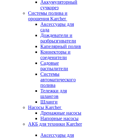
Аккумуляторный
сучкорез
Системы полива и
орошения Karcher
Аксессуары для
сада
Дождеватели и
разбрызгиватели
Капелярный полив
Коннекторы и
соеденители
Садовые
распылители
Системы
автоматического
полива
Тележки для
шлангов
Шланги
Насосы Karcher
Дренажные насосы
Напорные насосы
АКБ для техники Karcher
Аксессуары для