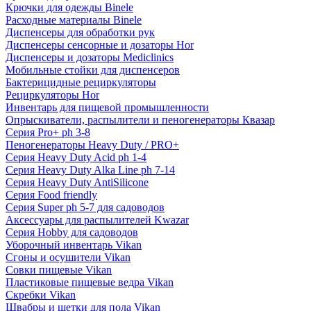
Крючки для одежды Binele
Расходные материалы Binele
Диспенсеры для обработки рук
Диспенсеры сенсорные и дозаторы Hor
Диспенсеры и дозаторы Mediclinics
Мобильные стойки для диспенсеров
Бактерицидные рециркуляторы
Рециркуляторы Hor
Инвентарь для пищевой промышленности
Опрыскиватели, распылители и пеногенераторы Квазар
Серия Pro+ ph 3-8
Пеногенераторы Heavy Duty / PRO+
Серия Heavy Duty Acid ph 1-4
Серия Heavy Duty Alka Line ph 7-14
Серия Heavy Duty AntiSilicone
Серия Food friendly
Серия Super ph 5-7 для садоводов
Аксессуары для распылителей Kwazar
Серия Hobby для садоводов
Уборочный инвентарь Vikan
Сгоны и осушители Vikan
Совки пищевые Vikan
Пластиковые пищевые ведра Vikan
Скребки Vikan
Швабры и щетки для пола Vikan