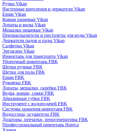
Ручки Vikan
Настенные крепления и держатели Vikan
Ерши Vikan
Ковши пищевые Vikan
Лопаты и вилы Vikan
Мешалки пищевые Vikan
Пенораспылители и пистолеты для воды Vikan
Держатели падов и пады Vikan
Салфетки Vikan
Эргоклин Vikan
Инвентарь для транспорта Vikan
Уборочный инвентарь FBK
Щетки ручные FBK
Щетки для пола FBK
Ерши FBK
Рукоятки FBK
Лопаты, мешалки, скребки FBK
Ведра, ковши, совки FBK
Абразивные губки FBK
Инструмент с водоподачей FBK
Системы хранения инвентаря FBK
Водосгоны, осушители FBK
Дозаторы, перчатки, пеногенераторы FBK
Профессиональный инвентарь Horeca
Химия