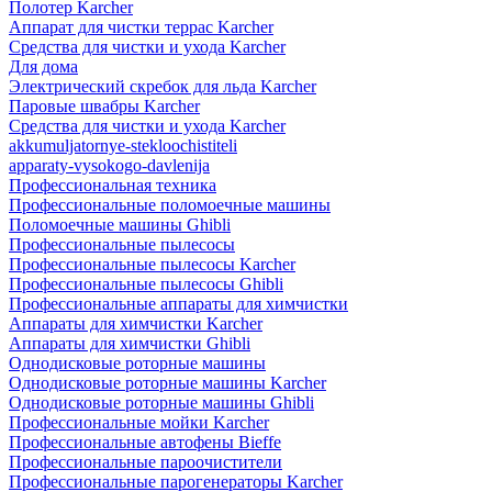
Полотер Karcher
Аппарат для чистки террас Karcher
Средства для чистки и ухода Karcher
Для дома
Электрический скребок для льда Karcher
Паровые швабры Karcher
Средства для чистки и ухода Karcher
akkumuljatornye-stekloochistiteli
apparaty-vysokogo-davlenija
Профессиональная техника
Профессиональные поломоечные машины
Поломоечные машины Ghibli
Профессиональные пылесосы
Профессиональные пылесосы Karcher
Профессиональные пылесосы Ghibli
Профессиональные аппараты для химчистки
Аппараты для химчистки Karcher
Аппараты для химчистки Ghibli
Однодисковые роторные машины
Однодисковые роторные машины Karcher
Однодисковые роторные машины Ghibli
Профессиональные мойки Karcher
Профессиональные автофены Bieffe
Профессиональные пароочистители
Профессиональные парогенераторы Karcher