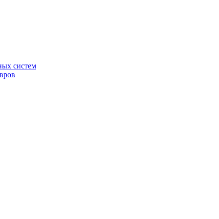
ных систем
овров