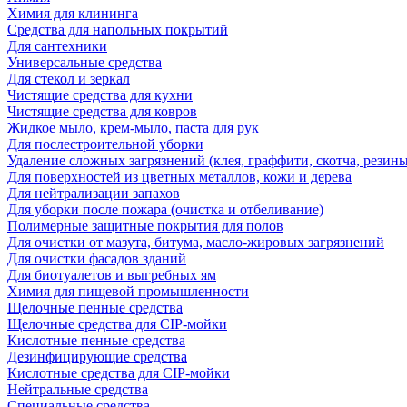
Химия для клининга
Средства для напольных покрытий
Для сантехники
Универсальные средства
Для стекол и зеркал
Чистящие средства для кухни
Чистящие средства для ковров
Жидкое мыло, крем-мыло, паста для рук
Для послестроительной уборки
Удаление сложных загрязнений (клея, граффити, скотча, резины
Для поверхностей из цветных металлов, кожи и дерева
Для нейтрализации запахов
Для уборки после пожара (очистка и отбеливание)
Полимерные защитные покрытия для полов
Для очистки от мазута, битума, масло-жировых загрязнений
Для очистки фасадов зданий
Для биотуалетов и выгребных ям
Химия для пищевой промышленности
Щелочные пенные средства
Щелочные средства для CIP-мойки
Кислотные пенные средства
Дезинфицирующие средства
Кислотные средства для CIP-мойки
Нейтральные средства
Специальные средства