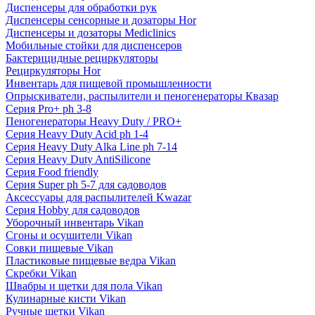
Диспенсеры для обработки рук
Диспенсеры сенсорные и дозаторы Hor
Диспенсеры и дозаторы Mediclinics
Мобильные стойки для диспенсеров
Бактерицидные рециркуляторы
Рециркуляторы Hor
Инвентарь для пищевой промышленности
Опрыскиватели, распылители и пеногенераторы Квазар
Серия Pro+ ph 3-8
Пеногенераторы Heavy Duty / PRO+
Серия Heavy Duty Acid ph 1-4
Серия Heavy Duty Alka Line ph 7-14
Серия Heavy Duty AntiSilicone
Серия Food friendly
Серия Super ph 5-7 для садоводов
Аксессуары для распылителей Kwazar
Серия Hobby для садоводов
Уборочный инвентарь Vikan
Сгоны и осушители Vikan
Совки пищевые Vikan
Пластиковые пищевые ведра Vikan
Скребки Vikan
Швабры и щетки для пола Vikan
Кулинарные кисти Vikan
Ручные щетки Vikan