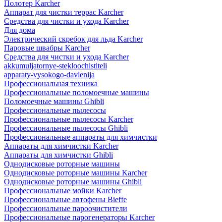
Полотер Karcher
Аппарат для чистки террас Karcher
Средства для чистки и ухода Karcher
Для дома
Электрический скребок для льда Karcher
Паровые швабры Karcher
Средства для чистки и ухода Karcher
akkumuljatornye-stekloochistiteli
apparaty-vysokogo-davlenija
Профессиональная техника
Профессиональные поломоечные машины
Поломоечные машины Ghibli
Профессиональные пылесосы
Профессиональные пылесосы Karcher
Профессиональные пылесосы Ghibli
Профессиональные аппараты для химчистки
Аппараты для химчистки Karcher
Аппараты для химчистки Ghibli
Однодисковые роторные машины
Однодисковые роторные машины Karcher
Однодисковые роторные машины Ghibli
Профессиональные мойки Karcher
Профессиональные автофены Bieffe
Профессиональные пароочистители
Профессиональные парогенераторы Karcher