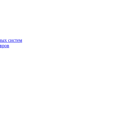
ных систем
овров