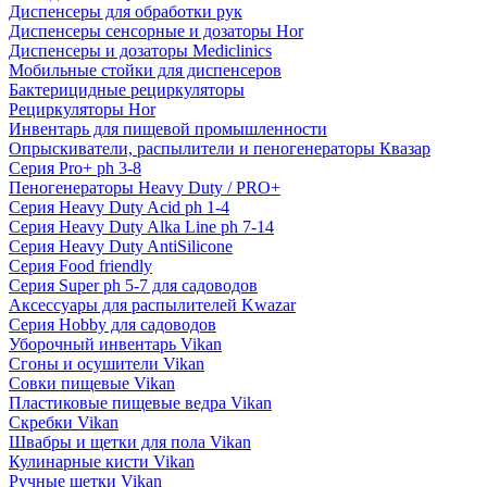
Диспенсеры для обработки рук
Диспенсеры сенсорные и дозаторы Hor
Диспенсеры и дозаторы Mediclinics
Мобильные стойки для диспенсеров
Бактерицидные рециркуляторы
Рециркуляторы Hor
Инвентарь для пищевой промышленности
Опрыскиватели, распылители и пеногенераторы Квазар
Серия Pro+ ph 3-8
Пеногенераторы Heavy Duty / PRO+
Серия Heavy Duty Acid ph 1-4
Серия Heavy Duty Alka Line ph 7-14
Серия Heavy Duty AntiSilicone
Серия Food friendly
Серия Super ph 5-7 для садоводов
Аксессуары для распылителей Kwazar
Серия Hobby для садоводов
Уборочный инвентарь Vikan
Сгоны и осушители Vikan
Совки пищевые Vikan
Пластиковые пищевые ведра Vikan
Скребки Vikan
Швабры и щетки для пола Vikan
Кулинарные кисти Vikan
Ручные щетки Vikan