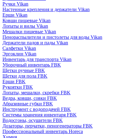
Ручки Vikan
Настенные крепления и держатели Vikan
Ерши Vikan
Ковши пищевые Vikan
Лопаты и вилы Vikan
Мешалки пищевые Vikan
Пенораспылители и пистолеты для воды Vikan
Держатели падов и пады Vikan
Салфетки Vikan
Эргоклин Vikan
Инвентарь для транспорта Vikan
Уборочный инвентарь FBK
Щетки ручные FBK
Щетки для пола FBK
Ерши FBK
Рукоятки FBK
Лопаты, мешалки, скребки FBK
Ведра, ковши, совки FBK
Абразивные губки FBK
Инструмент с водоподачей FBK
Системы хранения инвентаря FBK
Водосгоны, осушители FBK
Дозаторы, перчатки, пеногенераторы FBK
Профессиональный инвентарь Horeca
Химия