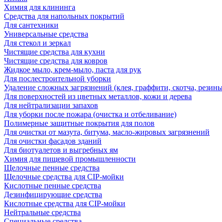
Химия для клининга
Средства для напольных покрытий
Для сантехники
Универсальные средства
Для стекол и зеркал
Чистящие средства для кухни
Чистящие средства для ковров
Жидкое мыло, крем-мыло, паста для рук
Для послестроительной уборки
Удаление сложных загрязнений (клея, граффити, скотча, резины
Для поверхностей из цветных металлов, кожи и дерева
Для нейтрализации запахов
Для уборки после пожара (очистка и отбеливание)
Полимерные защитные покрытия для полов
Для очистки от мазута, битума, масло-жировых загрязнений
Для очистки фасадов зданий
Для биотуалетов и выгребных ям
Химия для пищевой промышленности
Щелочные пенные средства
Щелочные средства для CIP-мойки
Кислотные пенные средства
Дезинфицирующие средства
Кислотные средства для CIP-мойки
Нейтральные средства
Специальные средства