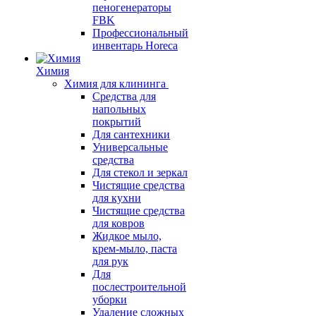
пеногенераторы
FBK
Профессиональный
инвентарь Horeca
Химия
Химия для клининга
Средства для
напольных
покрытий
Для сантехники
Универсальные
средства
Для стекол и зеркал
Чистящие средства
для кухни
Чистящие средства
для ковров
Жидкое мыло,
крем-мыло, паста
для рук
Для
послестроительной
уборки
Удаление сложных