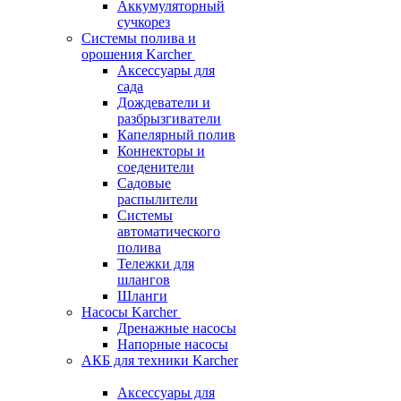
Аккумуляторный
сучкорез
Системы полива и
орошения Karcher
Аксессуары для
сада
Дождеватели и
разбрызгиватели
Капелярный полив
Коннекторы и
соеденители
Садовые
распылители
Системы
автоматического
полива
Тележки для
шлангов
Шланги
Насосы Karcher
Дренажные насосы
Напорные насосы
АКБ для техники Karcher
Аксессуары для