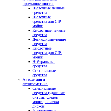
промышленности
Щелочные пенные
средства
Щелочные
средства для CIP-
мойки
Кислотные пенные
средства
Дезинфицирующие
средства
Кислотные
средства для CIP-
мойки
Нейтральные
средства
Специальные
средства
Автохимия и
автокосметика
Специальные
средства (удаление
битума, следов
мошек, очистка
дисков)
Автокосметика