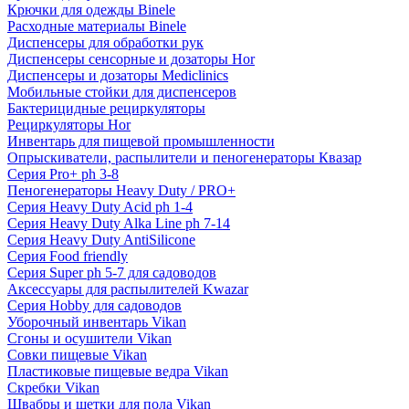
Крючки для одежды Binele
Расходные материалы Binele
Диспенсеры для обработки рук
Диспенсеры сенсорные и дозаторы Hor
Диспенсеры и дозаторы Mediclinics
Мобильные стойки для диспенсеров
Бактерицидные рециркуляторы
Рециркуляторы Hor
Инвентарь для пищевой промышленности
Опрыскиватели, распылители и пеногенераторы Квазар
Серия Pro+ ph 3-8
Пеногенераторы Heavy Duty / PRO+
Серия Heavy Duty Acid ph 1-4
Серия Heavy Duty Alka Line ph 7-14
Серия Heavy Duty AntiSilicone
Серия Food friendly
Серия Super ph 5-7 для садоводов
Аксессуары для распылителей Kwazar
Серия Hobby для садоводов
Уборочный инвентарь Vikan
Сгоны и осушители Vikan
Совки пищевые Vikan
Пластиковые пищевые ведра Vikan
Скребки Vikan
Швабры и щетки для пола Vikan