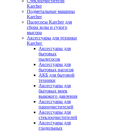
Стеклоочистители
Karcher
Подметальные машины
Karcher
Пылесосы Karcher для
сбора золы и сухого
мысора
Аксессуары для техники
Karcher
Аксессуары для
бытовых
пылесосов
Аксессуары для
бытовых насосов
АКБ для бытовой
техники
Аксессуары для
бытовых моек
выкокого давления
Аксессуары для
пароочистителей
Аксессуары для
стеклоочистителей
Аксессуары для
гладильных