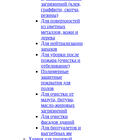
загрязнений (клея,
граффити, скотча,
резины)
Для поверхностей
из цветных
металлов, кожи и
дерева
Для нейтрализации
запахов
Для уборки после
пожара (очистка и
отбеливание)
Полимерные
защитные
покрытия для
полов
Для очистки от
мазута, битума,
масло-жировых
загрязнений
Для очистки
фасадов зданий
Для биотуалетов и
выгребных ям
Химия для пищевой