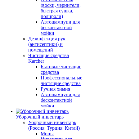
(воски, чернители,
быстрая сушка,
полироли)
Автошампуни для
бесконтактной
мойки
Дезинфекция рук
(антисептики) и
помещений
Чистящие средства
Karcher
Бытовые чистящие
средства
Профессиональные
чистящие средства
Ручная химия
Автошампуни для
бесконтактной
мойки
Уборочный инвентарь
Уборочный инвентарь
(Россия, Турция, Китай)
Мопы