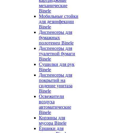
картриджные
механические
Binele
Мобильные стойки
для дезинфекции
Binele
Диспенсеры для
бумажных
полотенец Binele
Диспенсеры для
туалетной бумаги
Binele
Сушилки для рук
Binele
Диспенсеры для
покрытий на
сидение унитаза
Binele
Освежители
воздуха
автоматические
Binele
Корзины для
мусора Binele
Ёршики для