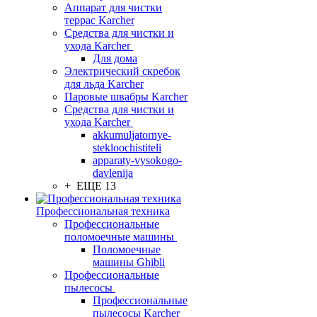
Аппарат для чистки
террас Karcher
Средства для чистки и
ухода Karcher
Для дома
Электрический скребок
для льда Karcher
Паровые швабры Karcher
Средства для чистки и
ухода Karcher
akkumuljatornye-
stekloochistiteli
apparaty-vysokogo-
davlenija
+ ЕЩЕ 13
Профессиональная техника
Профессиональные
поломоечные машины
Поломоечные
машины Ghibli
Профессиональные
пылесосы
Профессиональные
пылесосы Karcher