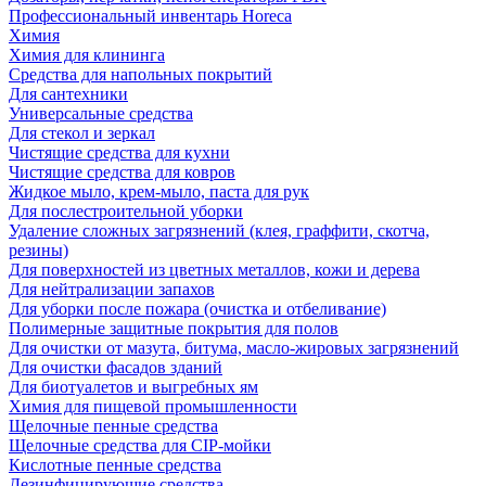
Профессиональный инвентарь Horeca
Химия
Химия для клининга
Средства для напольных покрытий
Для сантехники
Универсальные средства
Для стекол и зеркал
Чистящие средства для кухни
Чистящие средства для ковров
Жидкое мыло, крем-мыло, паста для рук
Для послестроительной уборки
Удаление сложных загрязнений (клея, граффити, скотча,
резины)
Для поверхностей из цветных металлов, кожи и дерева
Для нейтрализации запахов
Для уборки после пожара (очистка и отбеливание)
Полимерные защитные покрытия для полов
Для очистки от мазута, битума, масло-жировых загрязнений
Для очистки фасадов зданий
Для биотуалетов и выгребных ям
Химия для пищевой промышленности
Щелочные пенные средства
Щелочные средства для CIP-мойки
Кислотные пенные средства
Дезинфицирующие средства