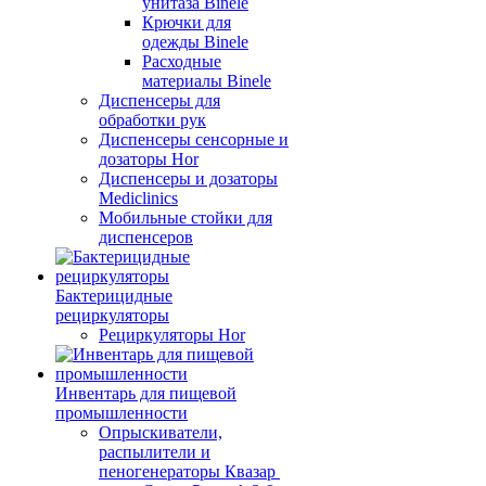
унитаза Binele
Крючки для
одежды Binele
Расходные
материалы Binele
Диспенсеры для
обработки рук
Диспенсеры сенсорные и
дозаторы Hor
Диспенсеры и дозаторы
Mediclinics
Мобильные стойки для
диспенсеров
Бактерицидные
рециркуляторы
Рециркуляторы Hor
Инвентарь для пищевой
промышленности
Опрыскиватели,
распылители и
пеногенераторы Квазар