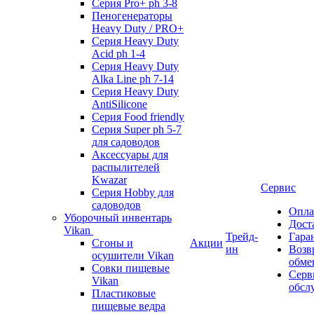
Серия Pro+ ph 3-8
Пеногенераторы
Heavy Duty / PRO+
Серия Heavy Duty
Acid ph 1-4
Серия Heavy Duty
Alka Line ph 7-14
Серия Heavy Duty
AntiSilicone
Серия Food friendly
Серия Super ph 5-7
для садоводов
Аксессуары для
распылителей
Kwazar
Сервис
Серия Hobby для
садоводов
Опла
Уборочный инвентарь
Дост
Vikan
Трейд-
Гара
Сгоны и
Акции
ин
Возв
осушители Vikan
обме
Совки пищевые
Серв
Vikan
обсл
Пластиковые
пищевые ведра