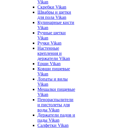
Vikan
Скребки Vikan
Швабры и щетки
для пола Vikan
Кулинарные кисти
Vikan
Ручные щетки
Vikan
Ручки Vikan
Настенные
крепления и
держатели Vikan
Ерши Vikan
Ковши пищевые
Vikan
Лопаты и вилы
Vikan
Мешалки пищевые
Vikan
Пенораспылители
и пистолеты для
воды Vikan
Держатели падов и
пады Vikan
Салфетки Vikan