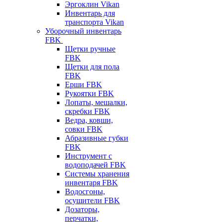
Эргоклин Vikan
Инвентарь для
транспорта Vikan
Уборочный инвентарь
FBK
Щетки ручные
FBK
Щетки для пола
FBK
Ерши FBK
Рукоятки FBK
Лопаты, мешалки,
скребки FBK
Ведра, ковши,
совки FBK
Абразивные губки
FBK
Инструмент с
водоподачей FBK
Системы хранения
инвентаря FBK
Водосгоны,
осушители FBK
Дозаторы,
перчатки,