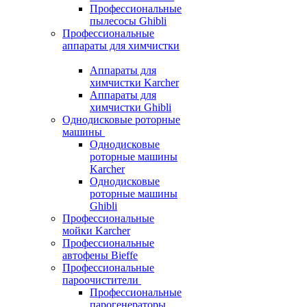
Профессиональные
пылесосы Ghibli
Профессиональные
аппараты для химчистки
Аппараты для
химчистки Karcher
Аппараты для
химчистки Ghibli
Однодисковые роторные
машины
Однодисковые
роторные машины
Karcher
Однодисковые
роторные машины
Ghibli
Профессиональные
мойки Karcher
Профессиональные
автофены Bieffe
Профессиональные
пароочистители
Профессиональные
парогенераторы