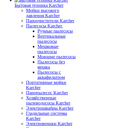
Бытовая техника Karcher
Мойки высокого
давления Karcher
Пароочистители Karcher
Пылесосы Karcher
Ручные пылесосы
Вертикальные
пылесосы
Мешковые
пылесосы
Моющие пылесосы
Пылесосы без
мешка
Пылесосы с
аквафильтром
Портативные мойки
Karcher
Паропылесос Karcher
Хозяйственные
пылеводососы Karcher
Электрошвабры Karcher
Гладильные системы
Karcher
Электровеники Karcher