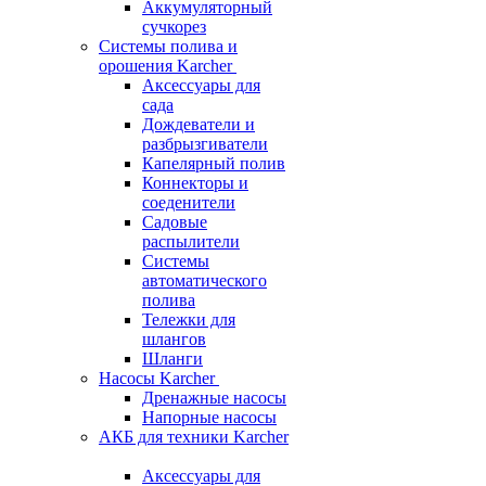
Аккумуляторный
сучкорез
Системы полива и
орошения Karcher
Аксессуары для
сада
Дождеватели и
разбрызгиватели
Капелярный полив
Коннекторы и
соеденители
Садовые
распылители
Системы
автоматического
полива
Тележки для
шлангов
Шланги
Насосы Karcher
Дренажные насосы
Напорные насосы
АКБ для техники Karcher
Аксессуары для