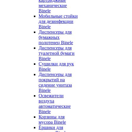
картриджные
механические
Binele
Мобильные стойки
для дезинфекции
Binele
Диспенсеры для
бумажных
полотенец Binele
Диспенсеры для
туалетной бумаги
Binele
Сушилки для рук
Binele
Диспенсеры для
покрытий на
сидение унитаза
Binele
Освежители
воздуха
автоматические
Binele
Корзины для
мусора Binele
Ёршики для