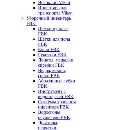
Эргоклин Vikan
Инвентарь для
транспорта Vikan
Уборочный инвентарь
FBK
Щетки ручные
FBK
Щетки для пола
FBK
Ерши FBK
Рукоятки FBK
Лопаты, мешалки,
скребки FBK
Ведра, ковши,
совки FBK
Абразивные губки
FBK
Инструмент с
водоподачей FBK
Системы хранения
инвентаря FBK
Водосгоны,
осушители FBK
Дозаторы,
перчатки,