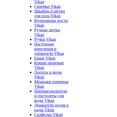
Vikan
Скребки Vikan
Швабры и щетки
для пола Vikan
Кулинарные кисти
Vikan
Ручные щетки
Vikan
Ручки Vikan
Настенные
крепления и
держатели Vikan
Ерши Vikan
Ковши пищевые
Vikan
Лопаты и вилы
Vikan
Мешалки пищевые
Vikan
Пенораспылители
и пистолеты для
воды Vikan
Держатели падов и
пады Vikan
Салфетки Vikan