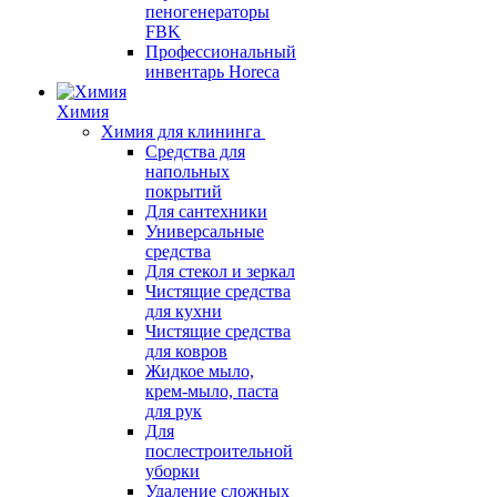
пеногенераторы
FBK
Профессиональный
инвентарь Horeca
Химия
Химия для клининга
Средства для
напольных
покрытий
Для сантехники
Универсальные
средства
Для стекол и зеркал
Чистящие средства
для кухни
Чистящие средства
для ковров
Жидкое мыло,
крем-мыло, паста
для рук
Для
послестроительной
уборки
Удаление сложных