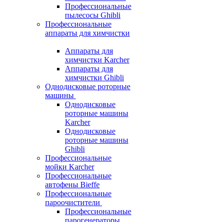
Профессиональные
пылесосы Ghibli
Профессиональные
аппараты для химчистки
Аппараты для
химчистки Karcher
Аппараты для
химчистки Ghibli
Однодисковые роторные
машины
Однодисковые
роторные машины
Karcher
Однодисковые
роторные машины
Ghibli
Профессиональные
мойки Karcher
Профессиональные
автофены Bieffe
Профессиональные
пароочистители
Профессиональные
парогенераторы