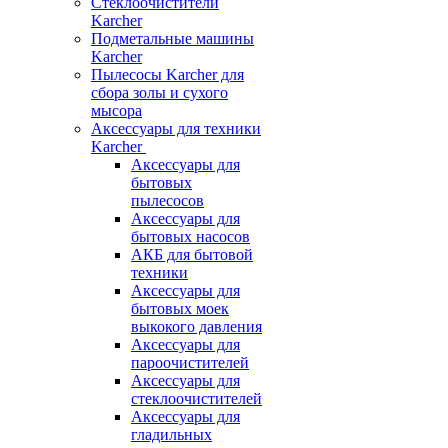
Стеклоочистители
Karcher
Подметальные машины
Karcher
Пылесосы Karcher для
сбора золы и сухого
мысора
Аксессуары для техники
Karcher
Аксессуары для
бытовых
пылесосов
Аксессуары для
бытовых насосов
АКБ для бытовой
техники
Аксессуары для
бытовых моек
выкокого давления
Аксессуары для
пароочистителей
Аксессуары для
стеклоочистителей
Аксессуары для
гладильных