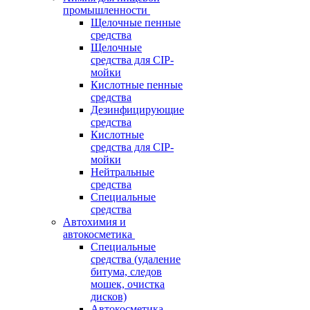
промышленности
Щелочные пенные
средства
Щелочные
средства для CIP-
мойки
Кислотные пенные
средства
Дезинфицирующие
средства
Кислотные
средства для CIP-
мойки
Нейтральные
средства
Специальные
средства
Автохимия и
автокосметика
Специальные
средства (удаление
битума, следов
мошек, очистка
дисков)
Автокосметика