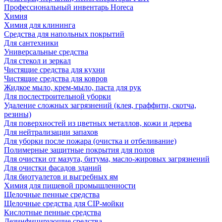
Профессиональный инвентарь Horeca
Химия
Химия для клининга
Средства для напольных покрытий
Для сантехники
Универсальные средства
Для стекол и зеркал
Чистящие средства для кухни
Чистящие средства для ковров
Жидкое мыло, крем-мыло, паста для рук
Для послестроительной уборки
Удаление сложных загрязнений (клея, граффити, скотча,
резины)
Для поверхностей из цветных металлов, кожи и дерева
Для нейтрализации запахов
Для уборки после пожара (очистка и отбеливание)
Полимерные защитные покрытия для полов
Для очистки от мазута, битума, масло-жировых загрязнений
Для очистки фасадов зданий
Для биотуалетов и выгребных ям
Химия для пищевой промышленности
Щелочные пенные средства
Щелочные средства для CIP-мойки
Кислотные пенные средства
Дезинфицирующие средства