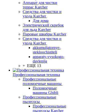
Аппарат для чистки
террас Karcher
Средства для чистки и
ухода Karcher
Для дома
Электрический скребок
для льда Karcher
Паровые швабры Karcher
Средства для чистки и
ухода Karcher
akkumuljatornye-
stekloochistiteli
apparaty-vysokogo-
davlenija
+ ЕЩЕ 13
Профессиональная техника
Профессиональные
поломоечные машины
Поломоечные
машины Ghibli
Профессиональные
пылесосы
Профессиональные
пылесосы Karcher