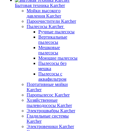
Бытовая техника Karcher
Мойки высокого
давления Karcher
Пароочистители Karcher
Пылесосы Karcher
Ручные пылесосы
Вертикальные
пылесосы
Мешковые
пылесосы
Моющие пылесосы
Пылесосы без
мешка
Пылесосы с
аквафильтром
Портативные мойки
Karcher
Паропылесос Karcher
Хозяйственные
пылеводососы Karcher
Электрошвабры Karcher
Гладильные системы
Karcher
Электровеники Karcher