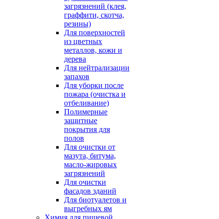
загрязнений (клея,
граффити, скотча,
резины)
Для поверхностей
из цветных
металлов, кожи и
дерева
Для нейтрализации
запахов
Для уборки после
пожара (очистка и
отбеливание)
Полимерные
защитные
покрытия для
полов
Для очистки от
мазута, битума,
масло-жировых
загрязнений
Для очистки
фасадов зданий
Для биотуалетов и
выгребных ям
Химия для пищевой