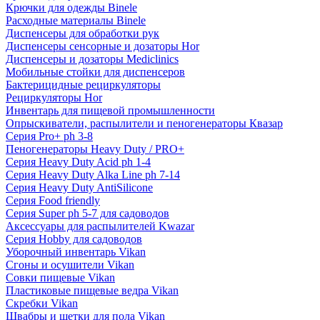
Крючки для одежды Binele
Расходные материалы Binele
Диспенсеры для обработки рук
Диспенсеры сенсорные и дозаторы Hor
Диспенсеры и дозаторы Mediclinics
Мобильные стойки для диспенсеров
Бактерицидные рециркуляторы
Рециркуляторы Hor
Инвентарь для пищевой промышленности
Опрыскиватели, распылители и пеногенераторы Квазар
Серия Pro+ ph 3-8
Пеногенераторы Heavy Duty / PRO+
Серия Heavy Duty Acid ph 1-4
Серия Heavy Duty Alka Line ph 7-14
Серия Heavy Duty AntiSilicone
Серия Food friendly
Серия Super ph 5-7 для садоводов
Аксессуары для распылителей Kwazar
Серия Hobby для садоводов
Уборочный инвентарь Vikan
Сгоны и осушители Vikan
Совки пищевые Vikan
Пластиковые пищевые ведра Vikan
Скребки Vikan
Швабры и щетки для пола Vikan