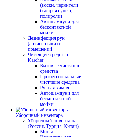
(воски, чернители,
быстрая сушка,
полироли)
Автошампуни для
бесконтактной
мойки
Дезинфекция рук
(антисептики) и
помещений
Чистящие средства
Karcher
Бытовые чистящие
средства
Профессиональные
чистящие средства
Ручная химия
Автошампуни для
бесконтактной
мойки
Уборочный инвентарь
Уборочный инвентарь
(Россия, Турция, Китай)
Мопы