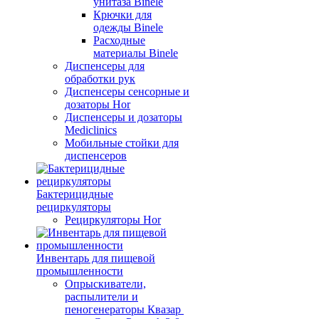
унитаза Binele
Крючки для
одежды Binele
Расходные
материалы Binele
Диспенсеры для
обработки рук
Диспенсеры сенсорные и
дозаторы Hor
Диспенсеры и дозаторы
Mediclinics
Мобильные стойки для
диспенсеров
Бактерицидные
рециркуляторы
Рециркуляторы Hor
Инвентарь для пищевой
промышленности
Опрыскиватели,
распылители и
пеногенераторы Квазар