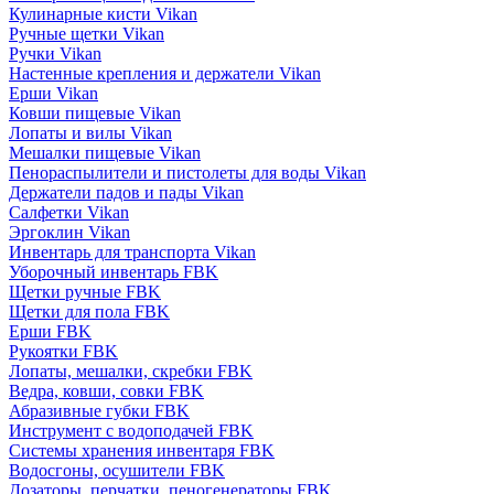
Кулинарные кисти Vikan
Ручные щетки Vikan
Ручки Vikan
Настенные крепления и держатели Vikan
Ерши Vikan
Ковши пищевые Vikan
Лопаты и вилы Vikan
Мешалки пищевые Vikan
Пенораспылители и пистолеты для воды Vikan
Держатели падов и пады Vikan
Салфетки Vikan
Эргоклин Vikan
Инвентарь для транспорта Vikan
Уборочный инвентарь FBK
Щетки ручные FBK
Щетки для пола FBK
Ерши FBK
Рукоятки FBK
Лопаты, мешалки, скребки FBK
Ведра, ковши, совки FBK
Абразивные губки FBK
Инструмент с водоподачей FBK
Системы хранения инвентаря FBK
Водосгоны, осушители FBK
Дозаторы, перчатки, пеногенераторы FBK