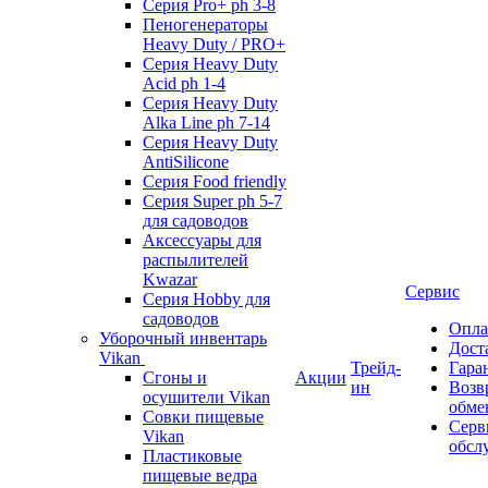
Серия Pro+ ph 3-8
Пеногенераторы
Heavy Duty / PRO+
Серия Heavy Duty
Acid ph 1-4
Серия Heavy Duty
Alka Line ph 7-14
Серия Heavy Duty
AntiSilicone
Серия Food friendly
Серия Super ph 5-7
для садоводов
Аксессуары для
распылителей
Kwazar
Сервис
Серия Hobby для
садоводов
Опла
Уборочный инвентарь
Дост
Vikan
Трейд-
Гара
Сгоны и
Акции
ин
Возв
осушители Vikan
обме
Совки пищевые
Серв
Vikan
обсл
Пластиковые
пищевые ведра