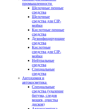
промышленности
Щелочные пенные
средства
Щелочные
средства для CIP-
мойки
Кислотные пенные
средства
Дезинфицирующие
средства
Кислотные
средства для CIP-
мойки
Нейтральные
средства
Специальные
средства
Автохимия и
автокосметика
Специальные
средства (удаление
битума, следов
мошек, очистка
дисков)
Автокосметика