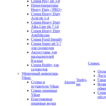
Серия Pro+ ph 3-8
Пеногенераторы
Heavy Duty / PRO+
Серия Heavy Duty
Acid ph 1-4
Серия Heavy Duty
Alka Line ph 7-14
Серия Heavy Duty
AntiSilicone
Серия Food friendly
Серия Super ph 5-7
для садоводов
Аксессуары для
распылителей
Kwazar
Сервис
Серия Hobby для
садоводов
Опла
Уборочный инвентарь
Дост
Vikan
Трейд-
Гара
Сгоны и
Акции
ин
Возв
осушители Vikan
обме
Совки пищевые
Серв
Vikan
обсл
Пластиковые
пищевые ведра