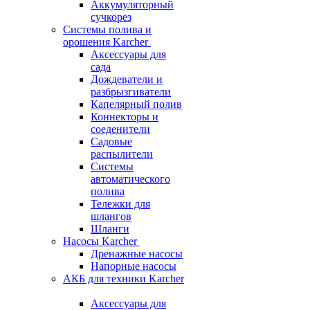
Аккумуляторный
сучкорез
Системы полива и
орошения Karcher
Аксессуары для
сада
Дождеватели и
разбрызгиватели
Капелярный полив
Коннекторы и
соеденители
Садовые
распылители
Системы
автоматического
полива
Тележки для
шлангов
Шланги
Насосы Karcher
Дренажные насосы
Напорные насосы
АКБ для техники Karcher
Аксессуары для