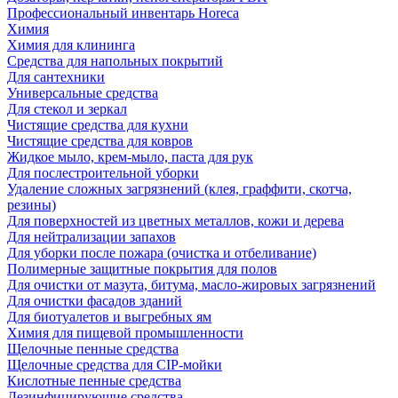
Профессиональный инвентарь Horeca
Химия
Химия для клининга
Средства для напольных покрытий
Для сантехники
Универсальные средства
Для стекол и зеркал
Чистящие средства для кухни
Чистящие средства для ковров
Жидкое мыло, крем-мыло, паста для рук
Для послестроительной уборки
Удаление сложных загрязнений (клея, граффити, скотча,
резины)
Для поверхностей из цветных металлов, кожи и дерева
Для нейтрализации запахов
Для уборки после пожара (очистка и отбеливание)
Полимерные защитные покрытия для полов
Для очистки от мазута, битума, масло-жировых загрязнений
Для очистки фасадов зданий
Для биотуалетов и выгребных ям
Химия для пищевой промышленности
Щелочные пенные средства
Щелочные средства для CIP-мойки
Кислотные пенные средства
Дезинфицирующие средства