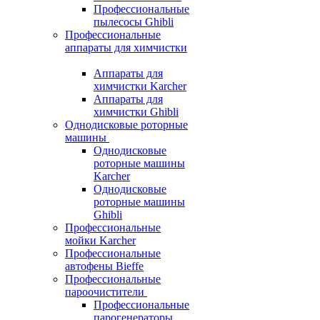
Профессиональные
пылесосы Ghibli
Профессиональные
аппараты для химчистки
Аппараты для
химчистки Karcher
Аппараты для
химчистки Ghibli
Однодисковые роторные
машины
Однодисковые
роторные машины
Karcher
Однодисковые
роторные машины
Ghibli
Профессиональные
мойки Karcher
Профессиональные
автофены Bieffe
Профессиональные
пароочистители
Профессиональные
парогенераторы