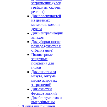
загрязнений (клея,
граффити, скотча,
резины)
Для поверхностей
из цветных
металлов, кожи и
дерева
Для нейтрализации
запахов
Для уборки после
пожара (очистка и
отбеливание)
Полимерные
защитные
покрытия для
полов
Для очистки от
мазута, битума,
масло-жировых
загрязнений
Для очистки
фасадов зданий
Для биотуалетов и
выгребных ям
Химия для пищевой