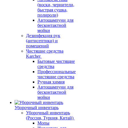
(воски, чернители,
быстрая сушка,
полироли)
Автошампуни для
бесконтактной
мойки
Дезинфекция рук
(антисептики) и
помещений
Чистящие средства
Karcher
Бытовые чистящие
средства
Профессиональные
чистящие средства
Ручная химия
Автошампуни для
бесконтактной
мойки
Уборочный инвентарь
Уборочный инвентарь
(Россия, Турция, Китай)
Мопы