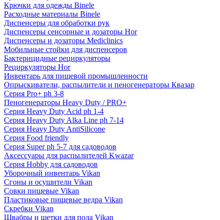
Крючки для одежды Binele
Расходные материалы Binele
Диспенсеры для обработки рук
Диспенсеры сенсорные и дозаторы Hor
Диспенсеры и дозаторы Mediclinics
Мобильные стойки для диспенсеров
Бактерицидные рециркуляторы
Рециркуляторы Hor
Инвентарь для пищевой промышленности
Опрыскиватели, распылители и пеногенераторы Квазар
Серия Pro+ ph 3-8
Пеногенераторы Heavy Duty / PRO+
Серия Heavy Duty Acid ph 1-4
Серия Heavy Duty Alka Line ph 7-14
Серия Heavy Duty AntiSilicone
Серия Food friendly
Серия Super ph 5-7 для садоводов
Аксессуары для распылителей Kwazar
Серия Hobby для садоводов
Уборочный инвентарь Vikan
Сгоны и осушители Vikan
Совки пищевые Vikan
Пластиковые пищевые ведра Vikan
Скребки Vikan
Швабры и щетки для пола Vikan