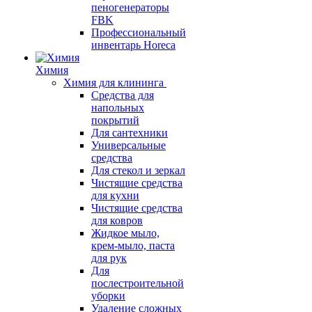
пеногенераторы
FBK
Профессиональный
инвентарь Horeca
Химия
Химия для клининга
Средства для
напольных
покрытий
Для сантехники
Универсальные
средства
Для стекол и зеркал
Чистящие средства
для кухни
Чистящие средства
для ковров
Жидкое мыло,
крем-мыло, паста
для рук
Для
послестроительной
уборки
Удаление сложных