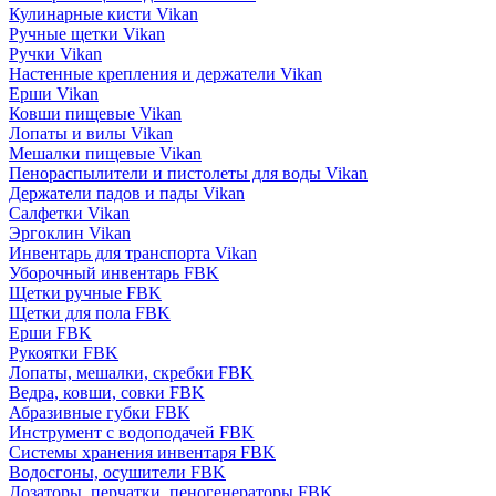
Кулинарные кисти Vikan
Ручные щетки Vikan
Ручки Vikan
Настенные крепления и держатели Vikan
Ерши Vikan
Ковши пищевые Vikan
Лопаты и вилы Vikan
Мешалки пищевые Vikan
Пенораспылители и пистолеты для воды Vikan
Держатели падов и пады Vikan
Салфетки Vikan
Эргоклин Vikan
Инвентарь для транспорта Vikan
Уборочный инвентарь FBK
Щетки ручные FBK
Щетки для пола FBK
Ерши FBK
Рукоятки FBK
Лопаты, мешалки, скребки FBK
Ведра, ковши, совки FBK
Абразивные губки FBK
Инструмент с водоподачей FBK
Системы хранения инвентаря FBK
Водосгоны, осушители FBK
Дозаторы, перчатки, пеногенераторы FBK