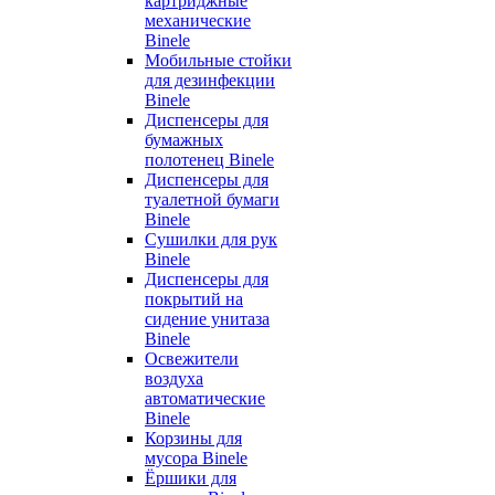
картриджные
механические
Binele
Мобильные стойки
для дезинфекции
Binele
Диспенсеры для
бумажных
полотенец Binele
Диспенсеры для
туалетной бумаги
Binele
Сушилки для рук
Binele
Диспенсеры для
покрытий на
сидение унитаза
Binele
Освежители
воздуха
автоматические
Binele
Корзины для
мусора Binele
Ёршики для