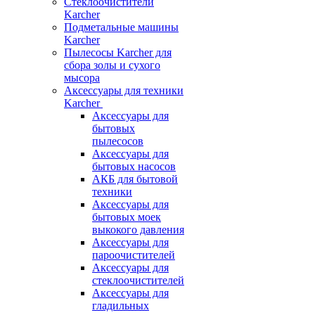
Стеклоочистители
Karcher
Подметальные машины
Karcher
Пылесосы Karcher для
сбора золы и сухого
мысора
Аксессуары для техники
Karcher
Аксессуары для
бытовых
пылесосов
Аксессуары для
бытовых насосов
АКБ для бытовой
техники
Аксессуары для
бытовых моек
выкокого давления
Аксессуары для
пароочистителей
Аксессуары для
стеклоочистителей
Аксессуары для
гладильных