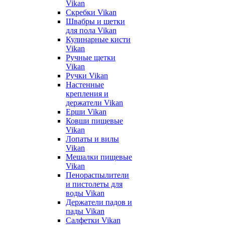
Vikan
Скребки Vikan
Швабры и щетки
для пола Vikan
Кулинарные кисти
Vikan
Ручные щетки
Vikan
Ручки Vikan
Настенные
крепления и
держатели Vikan
Ерши Vikan
Ковши пищевые
Vikan
Лопаты и вилы
Vikan
Мешалки пищевые
Vikan
Пенораспылители
и пистолеты для
воды Vikan
Держатели падов и
пады Vikan
Салфетки Vikan