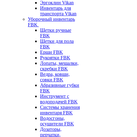
Эргоклин Vikan
Инвентарь для
транспорта Vikan
Уборочный инвентарь
FBK
Щетки ручные
FBK
Щетки для пола
FBK
Ерши FBK
Рукоятки FBK
Лопаты, мешалки,
скребки FBK
Ведра, ковши,
совки FBK
Абразивные губки
FBK
Инструмент с
водоподачей FBK
Системы хранения
инвентаря FBK
Водосгоны,
осушители FBK
Дозаторы,
перчатки,