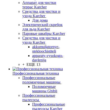
Аппарат для чистки
террас Karcher
Средства для чистки и
ухода Karcher
Для дома
Электрический скребок
для льда Karcher
Паровые швабры Karcher
Средства для чистки и
ухода Karcher
akkumuljatornye-
stekloochistiteli
apparaty-vysokogo-
davlenija
+ ЕЩЕ 13
Профессиональная техника
Профессиональные
поломоечные машины
Поломоечные
машины Ghibli
Профессиональные
пылесосы
Профессиональные
пылесосы Karcher