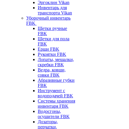
Эргоклин Vikan
Инвентарь для
транспорта Vikan
Уборочный инвентарь
FBK
Щетки ручные
FBK
Щетки для пола
FBK
Ерши FBK
Рукоятки FBK
Лопаты, мешалки,
скребки FBK
Ведра, ковши,
совки FBK
Абразивные губки
FBK
Инструмент с
водоподачей FBK
Системы хранения
инвентаря FBK
Водосгоны,
осушители FBK
Дозаторы,
перчатки,