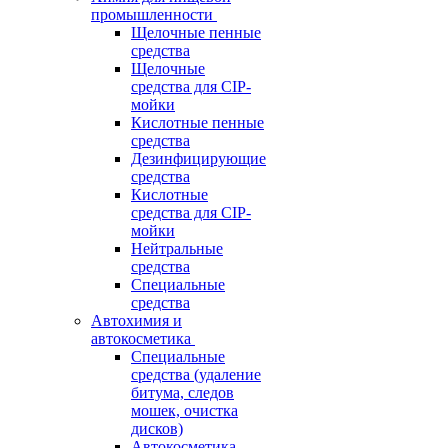
промышленности
Щелочные пенные
средства
Щелочные
средства для CIP-
мойки
Кислотные пенные
средства
Дезинфицирующие
средства
Кислотные
средства для CIP-
мойки
Нейтральные
средства
Специальные
средства
Автохимия и
автокосметика
Специальные
средства (удаление
битума, следов
мошек, очистка
дисков)
Автокосметика