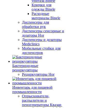
унитаза Binele
Крючки для
одежды Binele
Расходные
материалы Binele
Диспенсеры для
обработки рук
Диспенсеры сенсорные и
дозаторы Hor
Диспенсеры и дозаторы
Mediclinics
Мобильные стойки для
диспенсеров
Бактерицидные
рециркуляторы
Рециркуляторы Hor
Инвентарь для пищевой
промышленности
Опрыскиватели,
распылители и
пеногенераторы Квазар