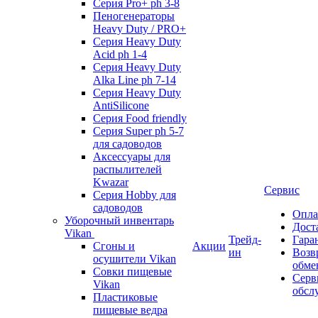
Серия Pro+ ph 3-8
Пеногенераторы
Heavy Duty / PRO+
Серия Heavy Duty
Acid ph 1-4
Серия Heavy Duty
Alka Line ph 7-14
Серия Heavy Duty
AntiSilicone
Серия Food friendly
Серия Super ph 5-7
для садоводов
Аксессуары для
распылителей
Kwazar
Сервис
Серия Hobby для
садоводов
Опла
Уборочный инвентарь
Дост
Vikan
Трейд-
Гара
Сгоны и
Акции
ин
Возв
осушители Vikan
обме
Совки пищевые
Серв
Vikan
обсл
Пластиковые
пищевые ведра