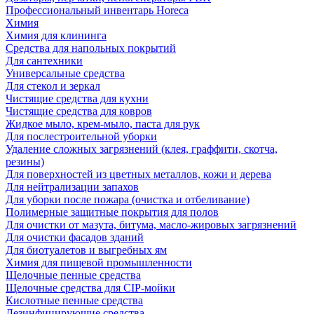
Профессиональный инвентарь Horeca
Химия
Химия для клининга
Средства для напольных покрытий
Для сантехники
Универсальные средства
Для стекол и зеркал
Чистящие средства для кухни
Чистящие средства для ковров
Жидкое мыло, крем-мыло, паста для рук
Для послестроительной уборки
Удаление сложных загрязнений (клея, граффити, скотча,
резины)
Для поверхностей из цветных металлов, кожи и дерева
Для нейтрализации запахов
Для уборки после пожара (очистка и отбеливание)
Полимерные защитные покрытия для полов
Для очистки от мазута, битума, масло-жировых загрязнений
Для очистки фасадов зданий
Для биотуалетов и выгребных ям
Химия для пищевой промышленности
Щелочные пенные средства
Щелочные средства для CIP-мойки
Кислотные пенные средства
Дезинфицирующие средства