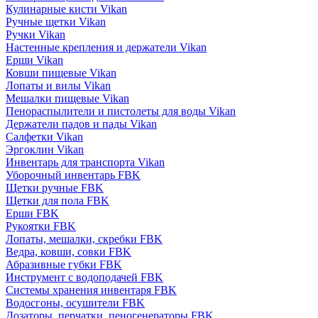
Кулинарные кисти Vikan
Ручные щетки Vikan
Ручки Vikan
Настенные крепления и держатели Vikan
Ерши Vikan
Ковши пищевые Vikan
Лопаты и вилы Vikan
Мешалки пищевые Vikan
Пенораспылители и пистолеты для воды Vikan
Держатели падов и пады Vikan
Салфетки Vikan
Эргоклин Vikan
Инвентарь для транспорта Vikan
Уборочный инвентарь FBK
Щетки ручные FBK
Щетки для пола FBK
Ерши FBK
Рукоятки FBK
Лопаты, мешалки, скребки FBK
Ведра, ковши, совки FBK
Абразивные губки FBK
Инструмент с водоподачей FBK
Системы хранения инвентаря FBK
Водосгоны, осушители FBK
Дозаторы, перчатки, пеногенераторы FBK