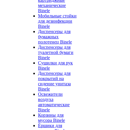
картриджные
механические
Binele
Мобильные стойки
для дезинфекции
Binele
Диспенсеры для
бумажных
полотенец Binele
Диспенсеры для
туалетной бумаги
Binele
Сушилки для рук
Binele
Диспенсеры для
покрытий на
сидение унитаза
Binele
Освежители
воздуха
автоматические
Binele
Корзины для
мусора Binele
Ёршики для