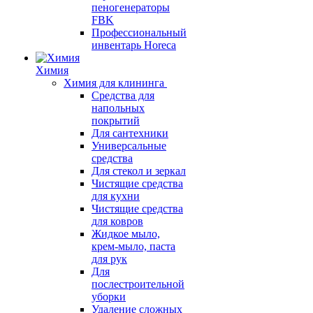
пеногенераторы
FBK
Профессиональный
инвентарь Horeca
Химия
Химия для клининга
Средства для
напольных
покрытий
Для сантехники
Универсальные
средства
Для стекол и зеркал
Чистящие средства
для кухни
Чистящие средства
для ковров
Жидкое мыло,
крем-мыло, паста
для рук
Для
послестроительной
уборки
Удаление сложных