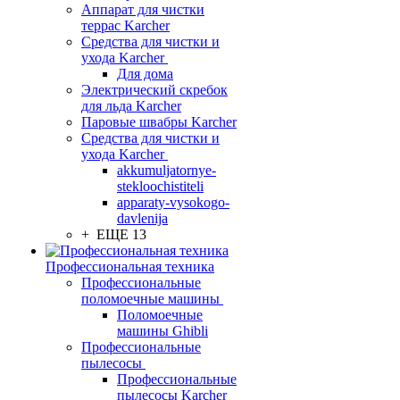
Аппарат для чистки
террас Karcher
Средства для чистки и
ухода Karcher
Для дома
Электрический скребок
для льда Karcher
Паровые швабры Karcher
Средства для чистки и
ухода Karcher
akkumuljatornye-
stekloochistiteli
apparaty-vysokogo-
davlenija
+ ЕЩЕ 13
Профессиональная техника
Профессиональные
поломоечные машины
Поломоечные
машины Ghibli
Профессиональные
пылесосы
Профессиональные
пылесосы Karcher