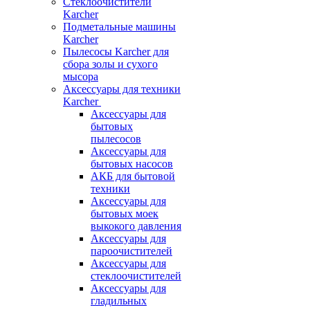
Стеклоочистители
Karcher
Подметальные машины
Karcher
Пылесосы Karcher для
сбора золы и сухого
мысора
Аксессуары для техники
Karcher
Аксессуары для
бытовых
пылесосов
Аксессуары для
бытовых насосов
АКБ для бытовой
техники
Аксессуары для
бытовых моек
выкокого давления
Аксессуары для
пароочистителей
Аксессуары для
стеклоочистителей
Аксессуары для
гладильных