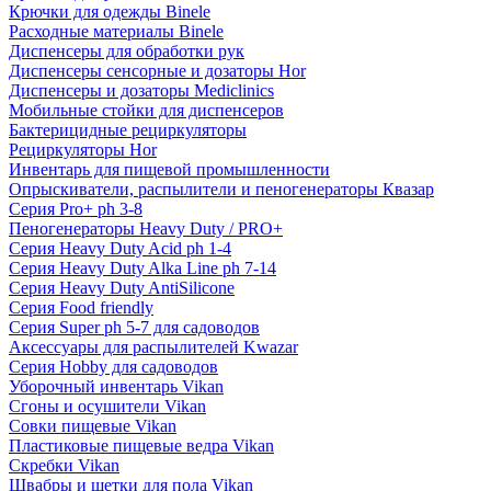
Крючки для одежды Binele
Расходные материалы Binele
Диспенсеры для обработки рук
Диспенсеры сенсорные и дозаторы Hor
Диспенсеры и дозаторы Mediclinics
Мобильные стойки для диспенсеров
Бактерицидные рециркуляторы
Рециркуляторы Hor
Инвентарь для пищевой промышленности
Опрыскиватели, распылители и пеногенераторы Квазар
Серия Pro+ ph 3-8
Пеногенераторы Heavy Duty / PRO+
Серия Heavy Duty Acid ph 1-4
Серия Heavy Duty Alka Line ph 7-14
Серия Heavy Duty AntiSilicone
Серия Food friendly
Серия Super ph 5-7 для садоводов
Аксессуары для распылителей Kwazar
Серия Hobby для садоводов
Уборочный инвентарь Vikan
Сгоны и осушители Vikan
Совки пищевые Vikan
Пластиковые пищевые ведра Vikan
Скребки Vikan
Швабры и щетки для пола Vikan