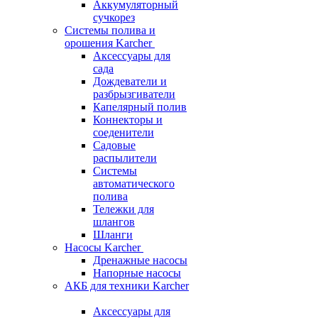
Аккумуляторный
сучкорез
Системы полива и
орошения Karcher
Аксессуары для
сада
Дождеватели и
разбрызгиватели
Капелярный полив
Коннекторы и
соеденители
Садовые
распылители
Системы
автоматического
полива
Тележки для
шлангов
Шланги
Насосы Karcher
Дренажные насосы
Напорные насосы
АКБ для техники Karcher
Аксессуары для