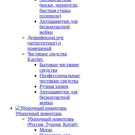
(воски, чернители,
быстрая сушка,
полироли)
Автошампуни для
бесконтактной
мойки
Дезинфекция рук
(антисептики) и
помещений
Чистящие средства
Karcher
Бытовые чистящие
средства
Профессиональные
чистящие средства
Ручная химия
Автошампуни для
бесконтактной
мойки
Уборочный инвентарь
Уборочный инвентарь
(Россия, Турция, Китай)
Мопы