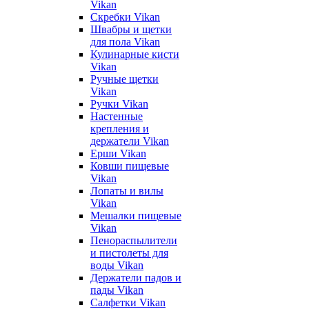
Vikan
Скребки Vikan
Швабры и щетки
для пола Vikan
Кулинарные кисти
Vikan
Ручные щетки
Vikan
Ручки Vikan
Настенные
крепления и
держатели Vikan
Ерши Vikan
Ковши пищевые
Vikan
Лопаты и вилы
Vikan
Мешалки пищевые
Vikan
Пенораспылители
и пистолеты для
воды Vikan
Держатели падов и
пады Vikan
Салфетки Vikan