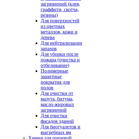
загрязнений (клея,
граффити, скотча,
резины)
Для поверхностей
из цветных
металлов, кожи и
дерева
Для нейтрализации
запахов
Для уборки после
пожара (очистка и
отбеливание)
Полимерные
защитные
покрытия для
полов
Для очистки от
мазута, битума,
масло-жировых
загрязнений
Для очистки
фасадов зданий
Для биотуалетов и
выгребных ям
Химия для пищевой