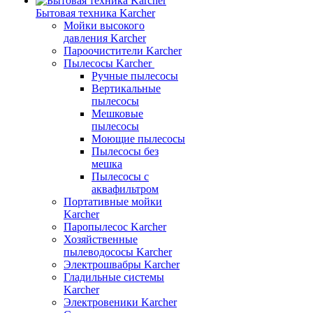
Бытовая техника Karcher
Мойки высокого
давления Karcher
Пароочистители Karcher
Пылесосы Karcher
Ручные пылесосы
Вертикальные
пылесосы
Мешковые
пылесосы
Моющие пылесосы
Пылесосы без
мешка
Пылесосы с
аквафильтром
Портативные мойки
Karcher
Паропылесос Karcher
Хозяйственные
пылеводососы Karcher
Электрошвабры Karcher
Гладильные системы
Karcher
Электровеники Karcher