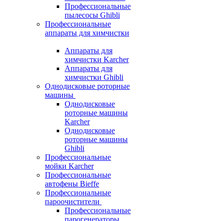
Профессиональные
пылесосы Ghibli
Профессиональные
аппараты для химчистки
Аппараты для
химчистки Karcher
Аппараты для
химчистки Ghibli
Однодисковые роторные
машины
Однодисковые
роторные машины
Karcher
Однодисковые
роторные машины
Ghibli
Профессиональные
мойки Karcher
Профессиональные
автофены Bieffe
Профессиональные
пароочистители
Профессиональные
парогенераторы