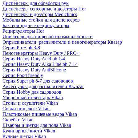
Диспенсеры для обработки рук
Диспенсеры сенсорные и дозаторы Hor
Диспенсеры и дозаторы Mediclinics
Мобильные стойки для диспенсеров
Бактерицидные рециркуляторы
Рециркуляторы Hor
Инвентарь для пищевой промышленности
Опрыскиватели, распылители и пеногенераторы Квазар
Серия Pro+ ph 3-8
Пеногенераторы Heavy Duty / PRO+
Серия Heavy Duty Acid ph 1-4
Серия Heavy Duty Alka Line ph 7-14
Серия Heavy Duty AntiSilicone
Серия Food friendly
Серия Super ph 5-7 для садоводов
Аксессуары для распылителей Kwazar
Серия Hobby для садоводов
Уборочный инвентарь Vikan
Сгоны и осушители Vikan
Совки пищевые Vikan
Пластиковые пищевые ведра Vikan
Скребки Vikan
Швабры и щетки для пола Vikan
Кулинарные кисти Vikan
Ручные щетки Vikan