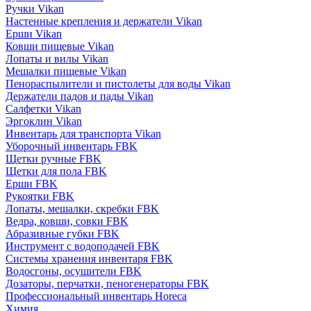
Ручки Vikan
Настенные крепления и держатели Vikan
Ерши Vikan
Ковши пищевые Vikan
Лопаты и вилы Vikan
Мешалки пищевые Vikan
Пенораспылители и пистолеты для воды Vikan
Держатели падов и пады Vikan
Салфетки Vikan
Эргоклин Vikan
Инвентарь для транспорта Vikan
Уборочный инвентарь FBK
Щетки ручные FBK
Щетки для пола FBK
Ерши FBK
Рукоятки FBK
Лопаты, мешалки, скребки FBK
Ведра, ковши, совки FBK
Абразивные губки FBK
Инструмент с водоподачей FBK
Системы хранения инвентаря FBK
Водосгоны, осушители FBK
Дозаторы, перчатки, пеногенераторы FBK
Профессиональный инвентарь Horeca
Химия