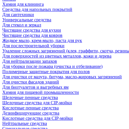
Химия для клининга
Средства для напольных покрытий
Для сантехники
Универсальные средства
Для стекол и зеркал
Чистящие средства для кухни
Чистящие средства для ковров
Жидкое мыло, крем-мыло, паста для рук
Для послестроительной уборки
Удаление сложных загрязнений (клея, граффити, скотча, резины
Для поверхностей из цветных металлов, кожи и дерева
Для нейтрализации запахов
Для уборки после пожара (очистка и отбеливание)
Полимерные защитные покрытия для полов
Для очистки от мазута, битума, масло-жировых загрязнений
Для очистки фасадов зданий
Для биотуалетов и выгребных ям
Химия для пищевой промышленности
Щелочные пенные средства
Щелочные средства для CIP-мойки
Кислотные пенные средства
Дезинфицирующие средства
Кислотные средства для CIP-мойки
Нейтральные средства
Специальные средства