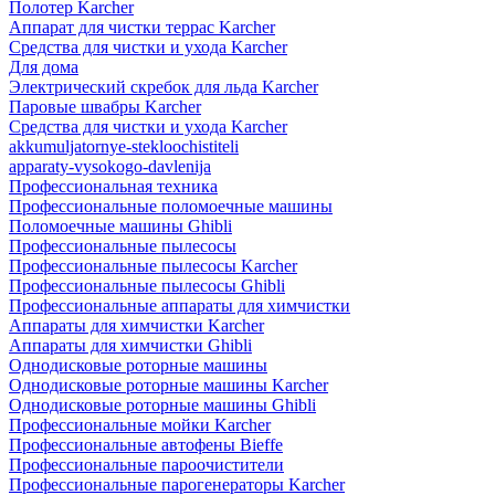
Полотер Karcher
Аппарат для чистки террас Karcher
Средства для чистки и ухода Karcher
Для дома
Электрический скребок для льда Karcher
Паровые швабры Karcher
Средства для чистки и ухода Karcher
akkumuljatornye-stekloochistiteli
apparaty-vysokogo-davlenija
Профессиональная техника
Профессиональные поломоечные машины
Поломоечные машины Ghibli
Профессиональные пылесосы
Профессиональные пылесосы Karcher
Профессиональные пылесосы Ghibli
Профессиональные аппараты для химчистки
Аппараты для химчистки Karcher
Аппараты для химчистки Ghibli
Однодисковые роторные машины
Однодисковые роторные машины Karcher
Однодисковые роторные машины Ghibli
Профессиональные мойки Karcher
Профессиональные автофены Bieffe
Профессиональные пароочистители
Профессиональные парогенераторы Karcher