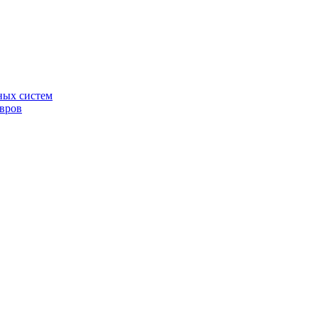
ных систем
овров