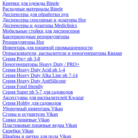
Крючки для одежды Binele
Расходные материалы Binele
Диспенсеры для обработки рук
Диспенсеры сенсорные и дозаторы Hor
Диспенсеры и дозаторы Mediclinics
Мобильные стойки для диспенсеров
Бактерицидные рециркуляторы
Рециркуляторы Hor
Инвентарь для пищевой промышленности
Опрыскиватели, распылители и пеногенераторы Квазар
Серия Pro+ ph 3-8
Пеногенераторы Heavy Duty / PRO+
Серия Heavy Duty Acid ph 1-4
Серия Heavy Duty Alka Line ph 7-14
Серия Heavy Duty AntiSilicone
Серия Food friendly
Серия Super ph 5-7 для садоводов
Аксессуары для распылителей Kwazar
Серия Hobby для садоводов
Уборочный инвентарь Vikan
Сгоны и осушители Vikan
Совки пищевые Vikan
Пластиковые пищевые ведра Vikan
Скребки Vikan
Швабры и щетки для пола Vikan