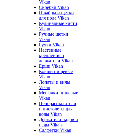
Vikan
Скребки Vikan
Швабры и щетки
для пола Vikan
Кулинарные кисти
Vikan
Ручные щетки
Vikan
Ручки Vikan
Настенные
крепления и
держатели Vikan
Ерши Vikan
Ковши пищевые
Vikan
Лопаты и вилы
Vikan
Мешалки пищевые
Vikan
Пенораспылители
и пистолеты для
воды Vikan
Держатели падов и
пады Vikan
Салфетки Vikan