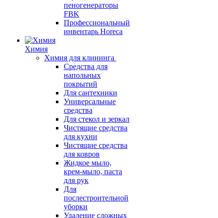
пеногенераторы
FBK
Профессиональный
инвентарь Horeca
Химия
Химия для клининга
Средства для
напольных
покрытий
Для сантехники
Универсальные
средства
Для стекол и зеркал
Чистящие средства
для кухни
Чистящие средства
для ковров
Жидкое мыло,
крем-мыло, паста
для рук
Для
послестроительной
уборки
Удаление сложных