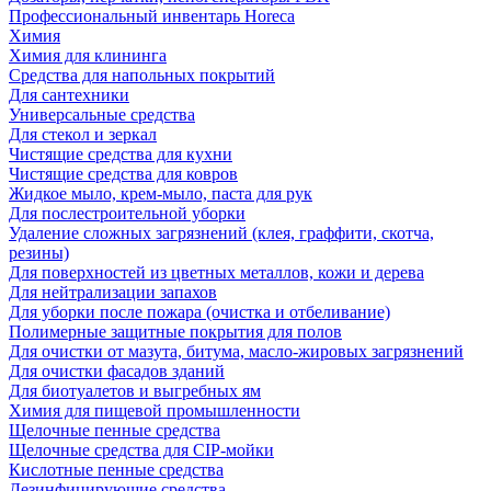
Профессиональный инвентарь Horeca
Химия
Химия для клининга
Средства для напольных покрытий
Для сантехники
Универсальные средства
Для стекол и зеркал
Чистящие средства для кухни
Чистящие средства для ковров
Жидкое мыло, крем-мыло, паста для рук
Для послестроительной уборки
Удаление сложных загрязнений (клея, граффити, скотча,
резины)
Для поверхностей из цветных металлов, кожи и дерева
Для нейтрализации запахов
Для уборки после пожара (очистка и отбеливание)
Полимерные защитные покрытия для полов
Для очистки от мазута, битума, масло-жировых загрязнений
Для очистки фасадов зданий
Для биотуалетов и выгребных ям
Химия для пищевой промышленности
Щелочные пенные средства
Щелочные средства для CIP-мойки
Кислотные пенные средства
Дезинфицирующие средства