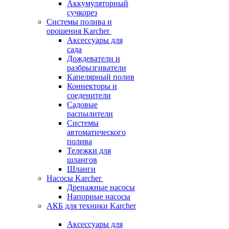
Аккумуляторный
сучкорез
Системы полива и
орошения Karcher
Аксессуары для
сада
Дождеватели и
разбрызгиватели
Капелярный полив
Коннекторы и
соеденители
Садовые
распылители
Системы
автоматического
полива
Тележки для
шлангов
Шланги
Насосы Karcher
Дренажные насосы
Напорные насосы
АКБ для техники Karcher
Аксессуары для