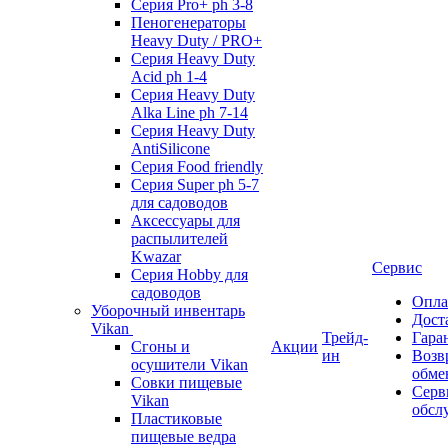
Серия Pro+ ph 3-8
Пеногенераторы
Heavy Duty / PRO+
Серия Heavy Duty
Acid ph 1-4
Серия Heavy Duty
Alka Line ph 7-14
Серия Heavy Duty
AntiSilicone
Серия Food friendly
Серия Super ph 5-7
для садоводов
Аксессуары для
распылителей
Kwazar
Сервис
Серия Hobby для
садоводов
Опла
Уборочный инвентарь
Дост
Vikan
Трейд-
Гара
Сгоны и
Акции
ин
Возв
осушители Vikan
обме
Совки пищевые
Серв
Vikan
обсл
Пластиковые
пищевые ведра