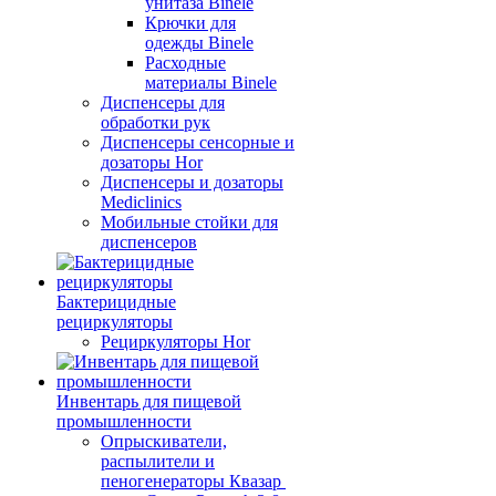
унитаза Binele
Крючки для
одежды Binele
Расходные
материалы Binele
Диспенсеры для
обработки рук
Диспенсеры сенсорные и
дозаторы Hor
Диспенсеры и дозаторы
Mediclinics
Мобильные стойки для
диспенсеров
Бактерицидные
рециркуляторы
Рециркуляторы Hor
Инвентарь для пищевой
промышленности
Опрыскиватели,
распылители и
пеногенераторы Квазар