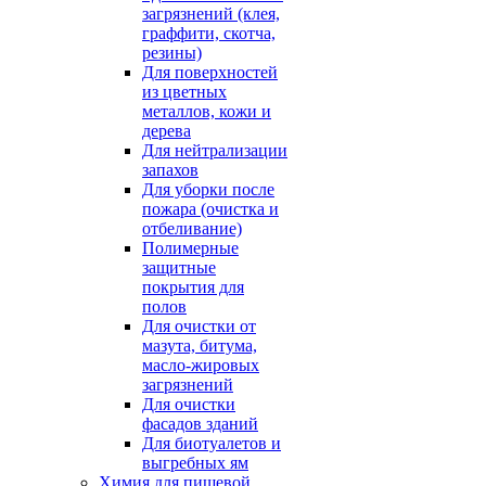
загрязнений (клея,
граффити, скотча,
резины)
Для поверхностей
из цветных
металлов, кожи и
дерева
Для нейтрализации
запахов
Для уборки после
пожара (очистка и
отбеливание)
Полимерные
защитные
покрытия для
полов
Для очистки от
мазута, битума,
масло-жировых
загрязнений
Для очистки
фасадов зданий
Для биотуалетов и
выгребных ям
Химия для пищевой