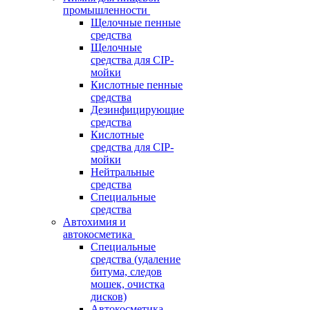
промышленности
Щелочные пенные
средства
Щелочные
средства для CIP-
мойки
Кислотные пенные
средства
Дезинфицирующие
средства
Кислотные
средства для CIP-
мойки
Нейтральные
средства
Специальные
средства
Автохимия и
автокосметика
Специальные
средства (удаление
битума, следов
мошек, очистка
дисков)
Автокосметика