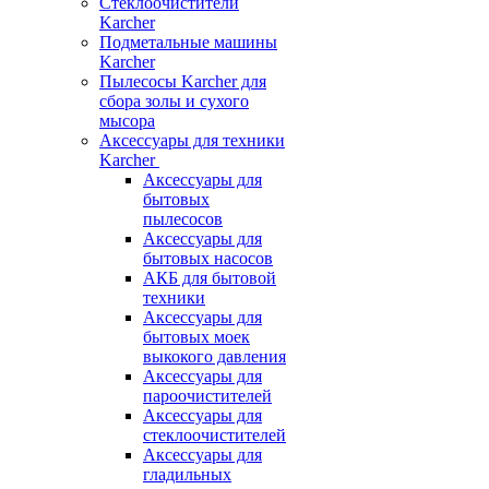
Стеклоочистители
Karcher
Подметальные машины
Karcher
Пылесосы Karcher для
сбора золы и сухого
мысора
Аксессуары для техники
Karcher
Аксессуары для
бытовых
пылесосов
Аксессуары для
бытовых насосов
АКБ для бытовой
техники
Аксессуары для
бытовых моек
выкокого давления
Аксессуары для
пароочистителей
Аксессуары для
стеклоочистителей
Аксессуары для
гладильных