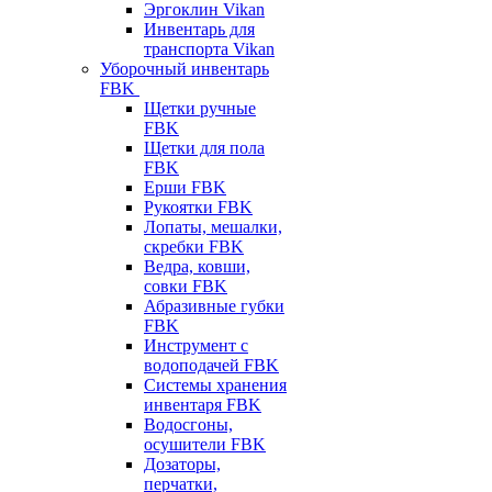
Эргоклин Vikan
Инвентарь для
транспорта Vikan
Уборочный инвентарь
FBK
Щетки ручные
FBK
Щетки для пола
FBK
Ерши FBK
Рукоятки FBK
Лопаты, мешалки,
скребки FBK
Ведра, ковши,
совки FBK
Абразивные губки
FBK
Инструмент с
водоподачей FBK
Системы хранения
инвентаря FBK
Водосгоны,
осушители FBK
Дозаторы,
перчатки,