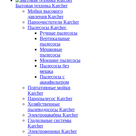
Бытовая техника Karcher
Мойки высокого
давления Karcher
Пароочистители Karcher
Пылесосы Karcher
Ручные пылесосы
Вертикальные
пылесосы
Мешковые
пылесосы
Моющие пылесосы
Пылесосы без
мешка
Пылесосы с
аквафильтром
Портативные мойки
Karcher
Паропылесос Karcher
Хозяйственные
пылеводососы Karcher
Электрошвабры Karcher
Гладильные системы
Karcher
Электровеники Karcher