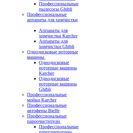
Профессиональные
пылесосы Ghibli
Профессиональные
аппараты для химчистки
Аппараты для
химчистки Karcher
Аппараты для
химчистки Ghibli
Однодисковые роторные
машины
Однодисковые
роторные машины
Karcher
Однодисковые
роторные машины
Ghibli
Профессиональные
мойки Karcher
Профессиональные
автофены Bieffe
Профессиональные
пароочистители
Профессиональные
парогенераторы