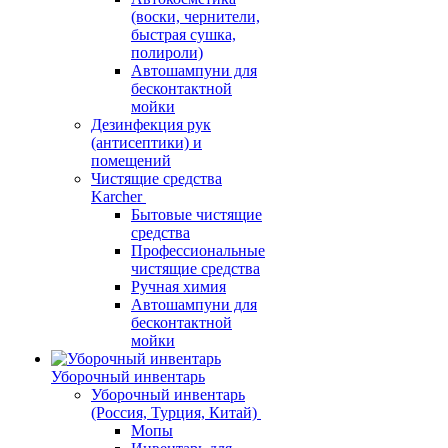
(воски, чернители,
быстрая сушка,
полироли)
Автошампуни для
бесконтактной
мойки
Дезинфекция рук
(антисептики) и
помещений
Чистящие средства
Karcher
Бытовые чистящие
средства
Профессиональные
чистящие средства
Ручная химия
Автошампуни для
бесконтактной
мойки
Уборочный инвентарь
Уборочный инвентарь
(Россия, Турция, Китай)
Мопы