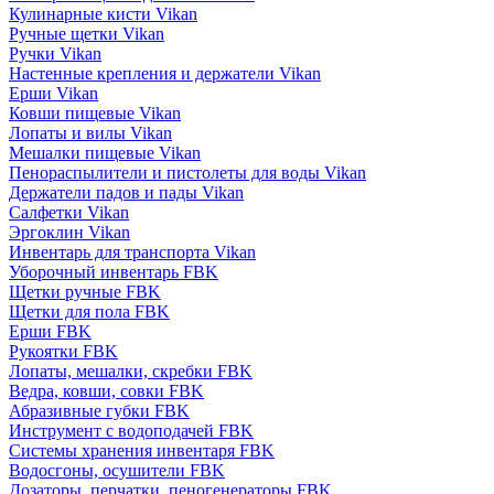
Кулинарные кисти Vikan
Ручные щетки Vikan
Ручки Vikan
Настенные крепления и держатели Vikan
Ерши Vikan
Ковши пищевые Vikan
Лопаты и вилы Vikan
Мешалки пищевые Vikan
Пенораспылители и пистолеты для воды Vikan
Держатели падов и пады Vikan
Салфетки Vikan
Эргоклин Vikan
Инвентарь для транспорта Vikan
Уборочный инвентарь FBK
Щетки ручные FBK
Щетки для пола FBK
Ерши FBK
Рукоятки FBK
Лопаты, мешалки, скребки FBK
Ведра, ковши, совки FBK
Абразивные губки FBK
Инструмент с водоподачей FBK
Системы хранения инвентаря FBK
Водосгоны, осушители FBK
Дозаторы, перчатки, пеногенераторы FBK