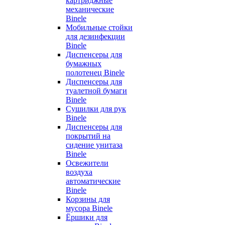
картриджные
механические
Binele
Мобильные стойки
для дезинфекции
Binele
Диспенсеры для
бумажных
полотенец Binele
Диспенсеры для
туалетной бумаги
Binele
Сушилки для рук
Binele
Диспенсеры для
покрытий на
сидение унитаза
Binele
Освежители
воздуха
автоматические
Binele
Корзины для
мусора Binele
Ёршики для