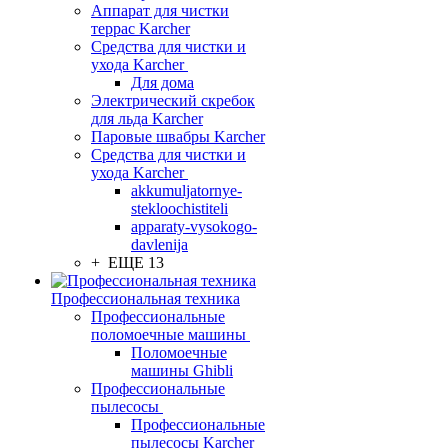
Аппарат для чистки
террас Karcher
Средства для чистки и
ухода Karcher
Для дома
Электрический скребок
для льда Karcher
Паровые швабры Karcher
Средства для чистки и
ухода Karcher
akkumuljatornye-
stekloochistiteli
apparaty-vysokogo-
davlenija
+ ЕЩЕ 13
Профессиональная техника
Профессиональные
поломоечные машины
Поломоечные
машины Ghibli
Профессиональные
пылесосы
Профессиональные
пылесосы Karcher