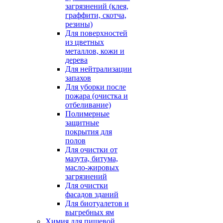
загрязнений (клея,
граффити, скотча,
резины)
Для поверхностей
из цветных
металлов, кожи и
дерева
Для нейтрализации
запахов
Для уборки после
пожара (очистка и
отбеливание)
Полимерные
защитные
покрытия для
полов
Для очистки от
мазута, битума,
масло-жировых
загрязнений
Для очистки
фасадов зданий
Для биотуалетов и
выгребных ям
Химия для пищевой