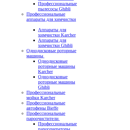
Профессиональные
пылесосы Ghibli
Профессиональные
аппараты для химчистки
Аппараты для
химчистки Karcher
Аппараты для
химчистки Ghibli
Однодисковые роторные
машины
Однодисковые
роторные машины
Karcher
Однодисковые
роторные машины
Ghibli
Профессиональные
мойки Karcher
Профессиональные
автофены Bieffe
Профессиональные
пароочистители
Профессиональные
парогенераторы