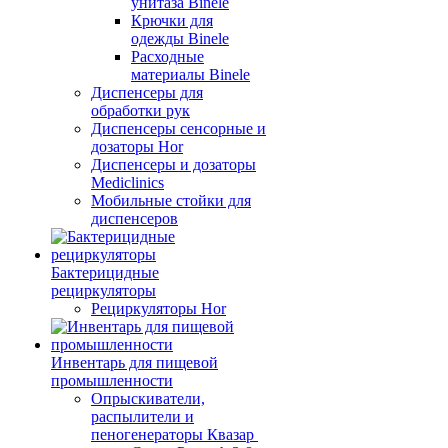
унитаза Binele
Крючки для
одежды Binele
Расходные
материалы Binele
Диспенсеры для
обработки рук
Диспенсеры сенсорные и
дозаторы Hor
Диспенсеры и дозаторы
Mediclinics
Мобильные стойки для
диспенсеров
Бактерицидные
рециркуляторы
Рециркуляторы Hor
Инвентарь для пищевой
промышленности
Опрыскиватели,
распылители и
пеногенераторы Квазар