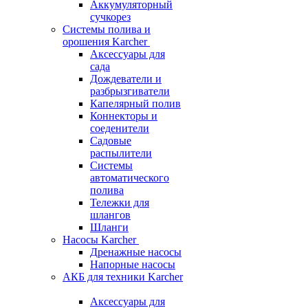
Аккумуляторный
сучкорез
Системы полива и
орошения Karcher
Аксессуары для
сада
Дождеватели и
разбрызгиватели
Капелярный полив
Коннекторы и
соеденители
Садовые
распылители
Системы
автоматического
полива
Тележки для
шлангов
Шланги
Насосы Karcher
Дренажные насосы
Напорные насосы
АКБ для техники Karcher
Аксессуары для