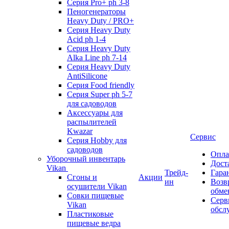
Серия Pro+ ph 3-8
Пеногенераторы
Heavy Duty / PRO+
Серия Heavy Duty
Acid ph 1-4
Серия Heavy Duty
Alka Line ph 7-14
Серия Heavy Duty
AntiSilicone
Серия Food friendly
Серия Super ph 5-7
для садоводов
Аксессуары для
распылителей
Kwazar
Сервис
Серия Hobby для
садоводов
Опла
Уборочный инвентарь
Дост
Vikan
Трейд-
Гара
Сгоны и
Акции
ин
Возв
осушители Vikan
обме
Совки пищевые
Серв
Vikan
обсл
Пластиковые
пищевые ведра