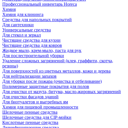
Профессиональный инвентарь Horeca
Химия
Химия для клининга
Средства для напольных покрытий
Для сантехники
Универсальные средства
Для стекол и зеркал
Чистящие средства для кухни
Чистящие средства для ковров
Жидкое мыло, крем-мыло, паста для рук
Для послестроительной уборки
Удаление сложных загрязнений (клея, граффити, скотча,
резины)
Для поверхностей из цветных металлов, кожи и дерева
Для нейтрализации запахов
Для уборки после пожара (очистка и отбеливание)
Полимерные защитные покрытия для полов
Для очистки от мазута, битума, масло-жировых загрязнений
Для очистки фасадов зданий
Для биотуалетов и выгребных ям
Химия для пищевой промышленности
Щелочные пенные средства
Щелочные средства для CIP-мойки
Кислотные пенные средства
Дезинфицирующие средства