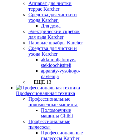
Аппарат для чистки
террас Karcher
Средства для чистки и
ухода Karcher
Для дома
Электрический скребок
для льда Karcher
Паровые швабры Karcher
Средства для чистки и
ухода Karcher
akkumuljatornye-
stekloochistiteli
apparaty-vysokogo-
davlenija
+ ЕЩЕ 13
Профессиональная техника
Профессиональные
поломоечные машины
Поломоечные
машины Ghibli
Профессиональные
пылесосы
Профессиональные
пылесосы Karcher