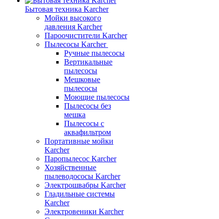
Бытовая техника Karcher
Мойки высокого
давления Karcher
Пароочистители Karcher
Пылесосы Karcher
Ручные пылесосы
Вертикальные
пылесосы
Мешковые
пылесосы
Моющие пылесосы
Пылесосы без
мешка
Пылесосы с
аквафильтром
Портативные мойки
Karcher
Паропылесос Karcher
Хозяйственные
пылеводососы Karcher
Электрошвабры Karcher
Гладильные системы
Karcher
Электровеники Karcher