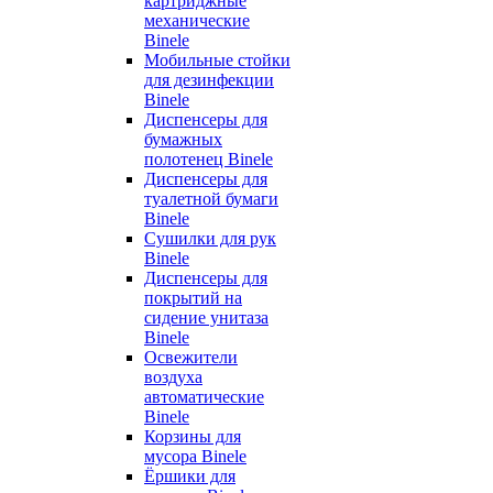
картриджные
механические
Binele
Мобильные стойки
для дезинфекции
Binele
Диспенсеры для
бумажных
полотенец Binele
Диспенсеры для
туалетной бумаги
Binele
Сушилки для рук
Binele
Диспенсеры для
покрытий на
сидение унитаза
Binele
Освежители
воздуха
автоматические
Binele
Корзины для
мусора Binele
Ёршики для