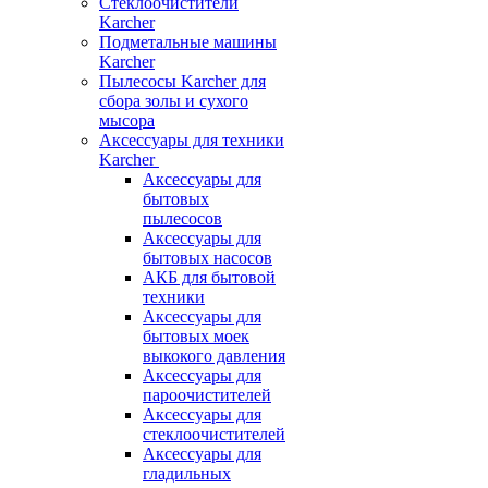
Стеклоочистители
Karcher
Подметальные машины
Karcher
Пылесосы Karcher для
сбора золы и сухого
мысора
Аксессуары для техники
Karcher
Аксессуары для
бытовых
пылесосов
Аксессуары для
бытовых насосов
АКБ для бытовой
техники
Аксессуары для
бытовых моек
выкокого давления
Аксессуары для
пароочистителей
Аксессуары для
стеклоочистителей
Аксессуары для
гладильных