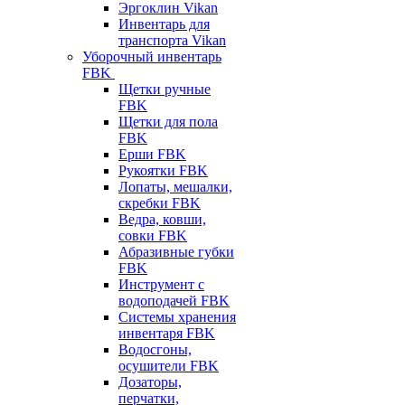
Эргоклин Vikan
Инвентарь для
транспорта Vikan
Уборочный инвентарь
FBK
Щетки ручные
FBK
Щетки для пола
FBK
Ерши FBK
Рукоятки FBK
Лопаты, мешалки,
скребки FBK
Ведра, ковши,
совки FBK
Абразивные губки
FBK
Инструмент с
водоподачей FBK
Системы хранения
инвентаря FBK
Водосгоны,
осушители FBK
Дозаторы,
перчатки,