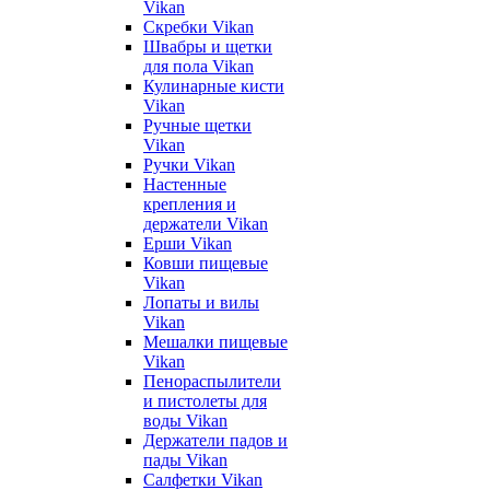
Vikan
Скребки Vikan
Швабры и щетки
для пола Vikan
Кулинарные кисти
Vikan
Ручные щетки
Vikan
Ручки Vikan
Настенные
крепления и
держатели Vikan
Ерши Vikan
Ковши пищевые
Vikan
Лопаты и вилы
Vikan
Мешалки пищевые
Vikan
Пенораспылители
и пистолеты для
воды Vikan
Держатели падов и
пады Vikan
Салфетки Vikan