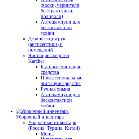
(воски, чернители,
быстрая сушка,
полироли)
Автошампуни для
бесконтактной
мойки
Дезинфекция рук
(антисептики) и
помещений
Чистящие средства
Karcher
Бытовые чистящие
средства
Профессиональные
чистящие средства
Ручная химия
Автошампуни для
бесконтактной
мойки
Уборочный инвентарь
Уборочный инвентарь
(Россия, Турция, Китай)
Мопы