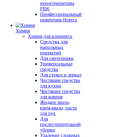
пеногенераторы
FBK
Профессиональный
инвентарь Horeca
Химия
Химия для клининга
Средства для
напольных
покрытий
Для сантехники
Универсальные
средства
Для стекол и зеркал
Чистящие средства
для кухни
Чистящие средства
для ковров
Жидкое мыло,
крем-мыло, паста
для рук
Для
послестроительной
уборки
Удаление сложных