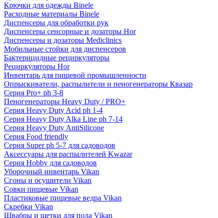
Крючки для одежды Binele
Расходные материалы Binele
Диспенсеры для обработки рук
Диспенсеры сенсорные и дозаторы Hor
Диспенсеры и дозаторы Mediclinics
Мобильные стойки для диспенсеров
Бактерицидные рециркуляторы
Рециркуляторы Hor
Инвентарь для пищевой промышленности
Опрыскиватели, распылители и пеногенераторы Квазар
Серия Pro+ ph 3-8
Пеногенераторы Heavy Duty / PRO+
Серия Heavy Duty Acid ph 1-4
Серия Heavy Duty Alka Line ph 7-14
Серия Heavy Duty AntiSilicone
Серия Food friendly
Серия Super ph 5-7 для садоводов
Аксессуары для распылителей Kwazar
Серия Hobby для садоводов
Уборочный инвентарь Vikan
Сгоны и осушители Vikan
Совки пищевые Vikan
Пластиковые пищевые ведра Vikan
Скребки Vikan
Швабры и щетки для пола Vikan