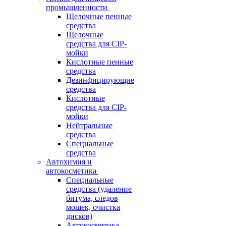
промышленности
Щелочные пенные
средства
Щелочные
средства для CIP-
мойки
Кислотные пенные
средства
Дезинфицирующие
средства
Кислотные
средства для CIP-
мойки
Нейтральные
средства
Специальные
средства
Автохимия и
автокосметика
Специальные
средства (удаление
битума, следов
мошек, очистка
дисков)
Автокосметика