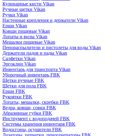
Кулинарные кисти Vikan
Ручные щетки Vikan
Ручки Vikan
Настенные крепления и держатели Vikan
Ерши Vikan
Ковши пищевые Vikan
Лопаты и вилы Vikan
Мешалки пищевые Vikan
Пенораспылители и пистолеты для воды Vikan
Держатели падов и пады Vikan
Салфетки Vikan
Эргоклин Vikan
Инвентарь для транспорта Vikan
Уборочный инвентарь FBK
Щетки ручные FBK
Щетки для пола FBK
Ерши FBK
Рукоятки FBK
Лопаты, мешалки, скребки FBK
Ведра, ковши, совки FBK
Абразивные губки FBK
Инструмент с водоподачей FBK
Системы хранения инвентаря FBK
Водосгоны, осушители FBK
Дозаторы, перчатки, пеногенераторы FBK