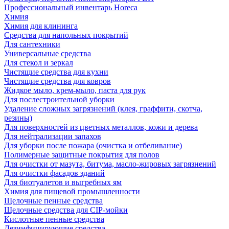
Профессиональный инвентарь Horeca
Химия
Химия для клининга
Средства для напольных покрытий
Для сантехники
Универсальные средства
Для стекол и зеркал
Чистящие средства для кухни
Чистящие средства для ковров
Жидкое мыло, крем-мыло, паста для рук
Для послестроительной уборки
Удаление сложных загрязнений (клея, граффити, скотча,
резины)
Для поверхностей из цветных металлов, кожи и дерева
Для нейтрализации запахов
Для уборки после пожара (очистка и отбеливание)
Полимерные защитные покрытия для полов
Для очистки от мазута, битума, масло-жировых загрязнений
Для очистки фасадов зданий
Для биотуалетов и выгребных ям
Химия для пищевой промышленности
Щелочные пенные средства
Щелочные средства для CIP-мойки
Кислотные пенные средства
Дезинфицирующие средства