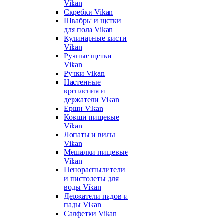
Vikan
Скребки Vikan
Швабры и щетки
для пола Vikan
Кулинарные кисти
Vikan
Ручные щетки
Vikan
Ручки Vikan
Настенные
крепления и
держатели Vikan
Ерши Vikan
Ковши пищевые
Vikan
Лопаты и вилы
Vikan
Мешалки пищевые
Vikan
Пенораспылители
и пистолеты для
воды Vikan
Держатели падов и
пады Vikan
Салфетки Vikan