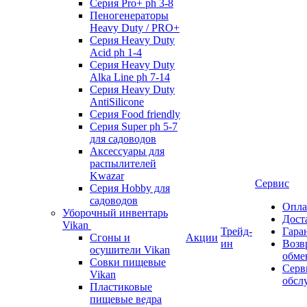
Серия Pro+ ph 3-8
Пеногенераторы
Heavy Duty / PRO+
Серия Heavy Duty
Acid ph 1-4
Серия Heavy Duty
Alka Line ph 7-14
Серия Heavy Duty
AntiSilicone
Серия Food friendly
Серия Super ph 5-7
для садоводов
Аксессуары для
распылителей
Kwazar
Сервис
Серия Hobby для
садоводов
Опла
Уборочный инвентарь
Дост
Vikan
Трейд-
Гара
Сгоны и
Акции
ин
Возв
осушители Vikan
обме
Совки пищевые
Серв
Vikan
обсл
Пластиковые
пищевые ведра