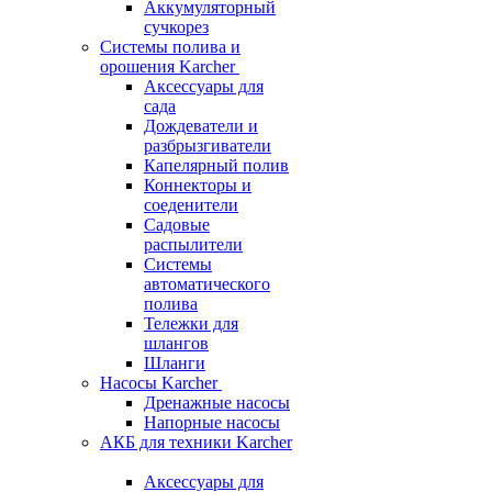
Аккумуляторный
сучкорез
Системы полива и
орошения Karcher
Аксессуары для
сада
Дождеватели и
разбрызгиватели
Капелярный полив
Коннекторы и
соеденители
Садовые
распылители
Системы
автоматического
полива
Тележки для
шлангов
Шланги
Насосы Karcher
Дренажные насосы
Напорные насосы
АКБ для техники Karcher
Аксессуары для