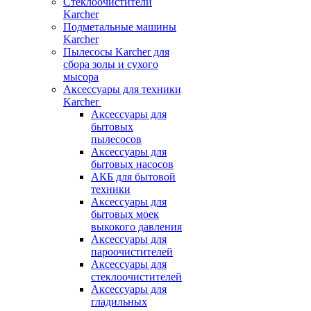
Стеклоочистители
Karcher
Подметальные машины
Karcher
Пылесосы Karcher для
сбора золы и сухого
мысора
Аксессуары для техники
Karcher
Аксессуары для
бытовых
пылесосов
Аксессуары для
бытовых насосов
АКБ для бытовой
техники
Аксессуары для
бытовых моек
выкокого давления
Аксессуары для
пароочистителей
Аксессуары для
стеклоочистителей
Аксессуары для
гладильных