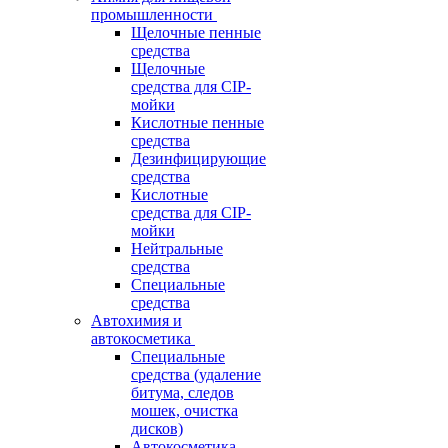
промышленности
Щелочные пенные
средства
Щелочные
средства для CIP-
мойки
Кислотные пенные
средства
Дезинфицирующие
средства
Кислотные
средства для CIP-
мойки
Нейтральные
средства
Специальные
средства
Автохимия и
автокосметика
Специальные
средства (удаление
битума, следов
мошек, очистка
дисков)
Автокосметика