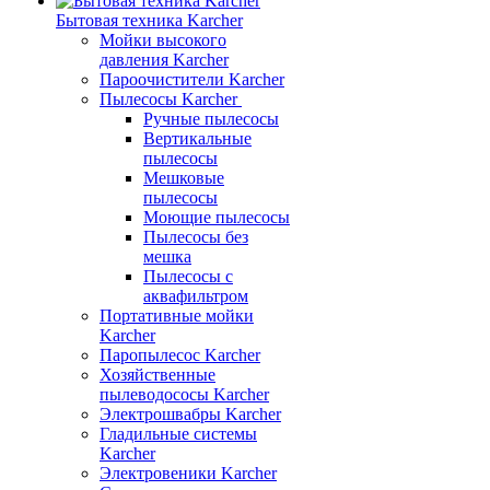
Бытовая техника Karcher
Мойки высокого
давления Karcher
Пароочистители Karcher
Пылесосы Karcher
Ручные пылесосы
Вертикальные
пылесосы
Мешковые
пылесосы
Моющие пылесосы
Пылесосы без
мешка
Пылесосы с
аквафильтром
Портативные мойки
Karcher
Паропылесос Karcher
Хозяйственные
пылеводососы Karcher
Электрошвабры Karcher
Гладильные системы
Karcher
Электровеники Karcher