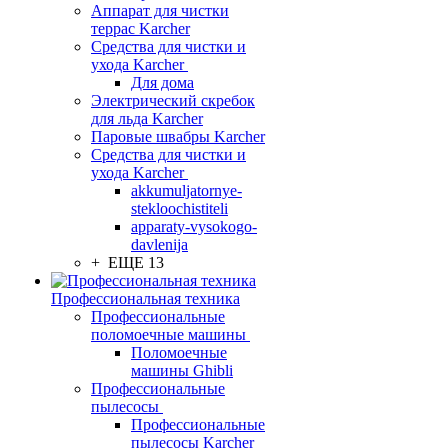
Аппарат для чистки
террас Karcher
Средства для чистки и
ухода Karcher
Для дома
Электрический скребок
для льда Karcher
Паровые швабры Karcher
Средства для чистки и
ухода Karcher
akkumuljatornye-
stekloochistiteli
apparaty-vysokogo-
davlenija
+ ЕЩЕ 13
Профессиональная техника
Профессиональные
поломоечные машины
Поломоечные
машины Ghibli
Профессиональные
пылесосы
Профессиональные
пылесосы Karcher