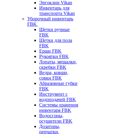
Эргоклин Vikan
Инвентарь для
транспорта Vikan
Уборочный инвентарь
FBK
Щетки ручные
FBK
Щетки для пола
FBK
Ерши FBK
Рукоятки FBK
Лопаты, мешалки,
скребки FBK
Ведра, ковши,
совки FBK
Абразивные губки
FBK
Инструмент с
водоподачей FBK
Системы хранения
инвентаря FBK
Водосгоны,
осушители FBK
Дозаторы,
перчатки,