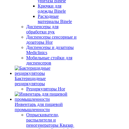
унитаза Binele
Крючки для
одежды Binele
Расходные
материалы Binele
Диспенсеры для
обработки рук
Диспенсеры сенсорные и
дозаторы Hor
Диспенсеры и дозаторы
Mediclinics
Мобильные стойки для
диспенсеров
Бактерицидные
рециркуляторы
Рециркуляторы Hor
Инвентарь для пищевой
промышленности
Опрыскиватели,
распылители и
пеногенераторы Квазар