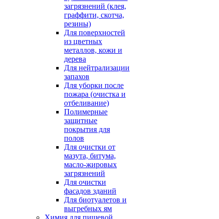
загрязнений (клея,
граффити, скотча,
резины)
Для поверхностей
из цветных
металлов, кожи и
дерева
Для нейтрализации
запахов
Для уборки после
пожара (очистка и
отбеливание)
Полимерные
защитные
покрытия для
полов
Для очистки от
мазута, битума,
масло-жировых
загрязнений
Для очистки
фасадов зданий
Для биотуалетов и
выгребных ям
Химия для пищевой