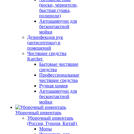
(воски, чернители,
быстрая сушка,
полироли)
Автошампуни для
бесконтактной
мойки
Дезинфекция рук
(антисептики) и
помещений
Чистящие средства
Karcher
Бытовые чистящие
средства
Профессиональные
чистящие средства
Ручная химия
Автошампуни для
бесконтактной
мойки
Уборочный инвентарь
Уборочный инвентарь
(Россия, Турция, Китай)
Мопы