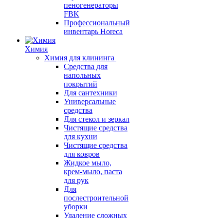
пеногенераторы
FBK
Профессиональный
инвентарь Horeca
Химия
Химия для клининга
Средства для
напольных
покрытий
Для сантехники
Универсальные
средства
Для стекол и зеркал
Чистящие средства
для кухни
Чистящие средства
для ковров
Жидкое мыло,
крем-мыло, паста
для рук
Для
послестроительной
уборки
Удаление сложных