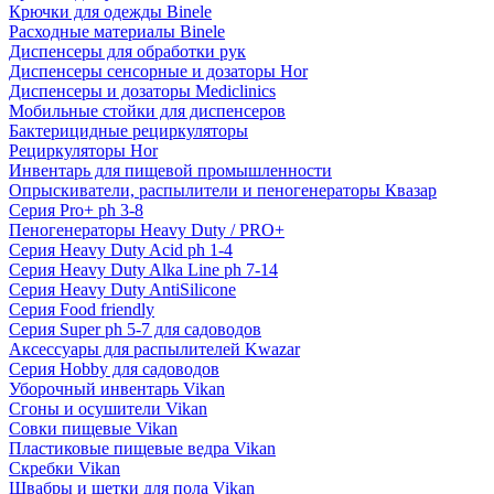
Крючки для одежды Binele
Расходные материалы Binele
Диспенсеры для обработки рук
Диспенсеры сенсорные и дозаторы Hor
Диспенсеры и дозаторы Mediclinics
Мобильные стойки для диспенсеров
Бактерицидные рециркуляторы
Рециркуляторы Hor
Инвентарь для пищевой промышленности
Опрыскиватели, распылители и пеногенераторы Квазар
Серия Pro+ ph 3-8
Пеногенераторы Heavy Duty / PRO+
Серия Heavy Duty Acid ph 1-4
Серия Heavy Duty Alka Line ph 7-14
Серия Heavy Duty AntiSilicone
Серия Food friendly
Серия Super ph 5-7 для садоводов
Аксессуары для распылителей Kwazar
Серия Hobby для садоводов
Уборочный инвентарь Vikan
Сгоны и осушители Vikan
Совки пищевые Vikan
Пластиковые пищевые ведра Vikan
Скребки Vikan
Швабры и щетки для пола Vikan