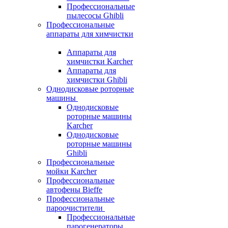
Профессиональные
пылесосы Ghibli
Профессиональные
аппараты для химчистки
Аппараты для
химчистки Karcher
Аппараты для
химчистки Ghibli
Однодисковые роторные
машины
Однодисковые
роторные машины
Karcher
Однодисковые
роторные машины
Ghibli
Профессиональные
мойки Karcher
Профессиональные
автофены Bieffe
Профессиональные
пароочистители
Профессиональные
парогенераторы