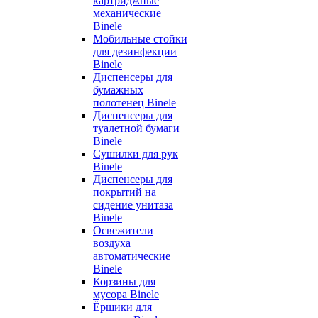
картриджные
механические
Binele
Мобильные стойки
для дезинфекции
Binele
Диспенсеры для
бумажных
полотенец Binele
Диспенсеры для
туалетной бумаги
Binele
Сушилки для рук
Binele
Диспенсеры для
покрытий на
сидение унитаза
Binele
Освежители
воздуха
автоматические
Binele
Корзины для
мусора Binele
Ёршики для