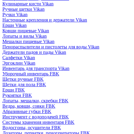
Кулинарные кисти Vikan
Ручные щетки Vikan
Ручки Vikan
Настенные крепления и держатели Vikan
Ерши Vikan
Ковши пищевые Vikan
Лопаты и вилы Vikan
Мешалки пищевые Vikan
Пенораспылители и пистолеты для воды Vikan
Держатели падов и пады Vikan
Салфетки Vikan
Эргоклин Vikan
Инвентарь для транспорта Vikan
Уборочный инвентарь FBK
Щетки ручные FBK
Щетки для пола FBK
Ерши FBK
Рукоятки FBK
Лопаты, мешалки, скребки FBK
Ведра, ковши, совки FBK
Абразивные губки FBK
Инструмент с водоподачей FBK
Системы хранения инвентаря FBK
Водосгоны, осушители FBK
Дозаторы, перчатки, пеногенераторы FBK