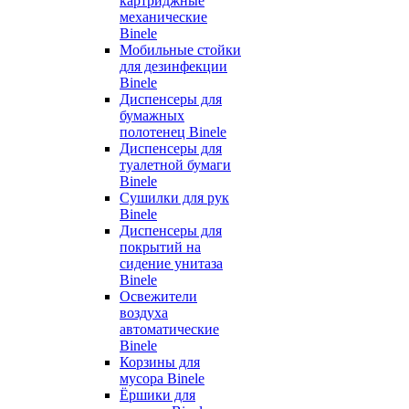
картриджные
механические
Binele
Мобильные стойки
для дезинфекции
Binele
Диспенсеры для
бумажных
полотенец Binele
Диспенсеры для
туалетной бумаги
Binele
Сушилки для рук
Binele
Диспенсеры для
покрытий на
сидение унитаза
Binele
Освежители
воздуха
автоматические
Binele
Корзины для
мусора Binele
Ёршики для