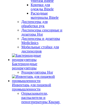
унитаза Binele
Крючки для
одежды Binele
Расходные
материалы Binele
Диспенсеры для
обработки рук
Диспенсеры сенсорные и
дозаторы Hor
Диспенсеры и дозаторы
Mediclinics
Мобильные стойки для
диспенсеров
Бактерицидные
рециркуляторы
Рециркуляторы Hor
Инвентарь для пищевой
промышленности
Опрыскиватели,
распылители и
пеногенераторы Квазар