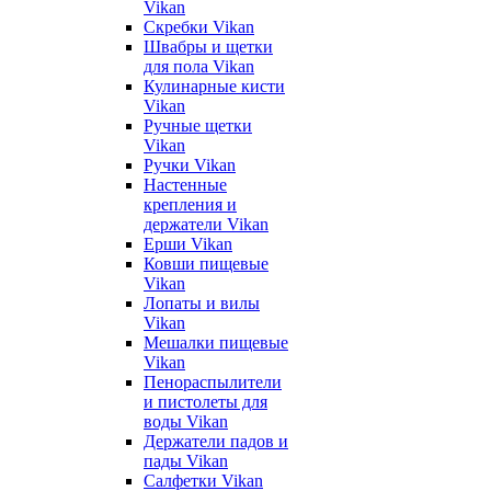
Vikan
Скребки Vikan
Швабры и щетки
для пола Vikan
Кулинарные кисти
Vikan
Ручные щетки
Vikan
Ручки Vikan
Настенные
крепления и
держатели Vikan
Ерши Vikan
Ковши пищевые
Vikan
Лопаты и вилы
Vikan
Мешалки пищевые
Vikan
Пенораспылители
и пистолеты для
воды Vikan
Держатели падов и
пады Vikan
Салфетки Vikan