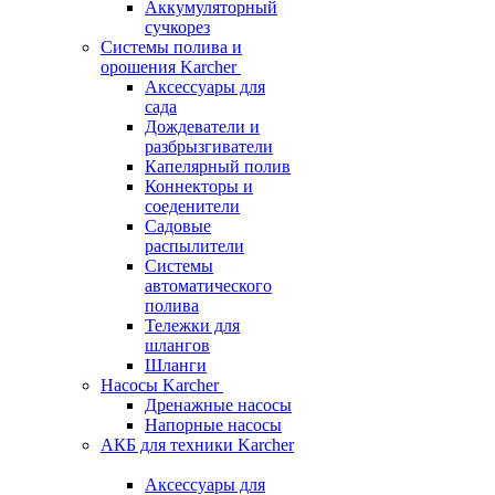
Аккумуляторный
сучкорез
Системы полива и
орошения Karcher
Аксессуары для
сада
Дождеватели и
разбрызгиватели
Капелярный полив
Коннекторы и
соеденители
Садовые
распылители
Системы
автоматического
полива
Тележки для
шлангов
Шланги
Насосы Karcher
Дренажные насосы
Напорные насосы
АКБ для техники Karcher
Аксессуары для