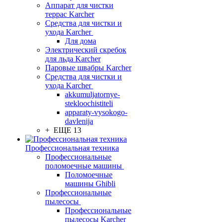
Аппарат для чистки
террас Karcher
Средства для чистки и
ухода Karcher
Для дома
Электрический скребок
для льда Karcher
Паровые швабры Karcher
Средства для чистки и
ухода Karcher
akkumuljatornye-
stekloochistiteli
apparaty-vysokogo-
davlenija
+ ЕЩЕ 13
Профессиональная техника
Профессиональные
поломоечные машины
Поломоечные
машины Ghibli
Профессиональные
пылесосы
Профессиональные
пылесосы Karcher