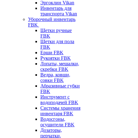
Эргоклин Vikan
Инвентарь для
транспорта Vikan
Уборочный инвентарь
FBK
Щетки ручные
FBK
Щетки для пола
FBK
Ерши FBK
Рукоятки FBK
Лопаты, мешалки,
скребки FBK
Ведра, ковши,
совки FBK
Абразивные губки
FBK
Инструмент с
водоподачей FBK
Системы хранения
инвентаря FBK
Водосгоны,
осушители FBK
Дозаторы,
перчатки,