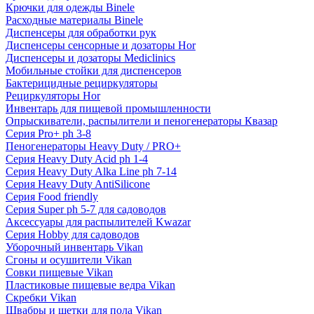
Крючки для одежды Binele
Расходные материалы Binele
Диспенсеры для обработки рук
Диспенсеры сенсорные и дозаторы Hor
Диспенсеры и дозаторы Mediclinics
Мобильные стойки для диспенсеров
Бактерицидные рециркуляторы
Рециркуляторы Hor
Инвентарь для пищевой промышленности
Опрыскиватели, распылители и пеногенераторы Квазар
Серия Pro+ ph 3-8
Пеногенераторы Heavy Duty / PRO+
Серия Heavy Duty Acid ph 1-4
Серия Heavy Duty Alka Line ph 7-14
Серия Heavy Duty AntiSilicone
Серия Food friendly
Серия Super ph 5-7 для садоводов
Аксессуары для распылителей Kwazar
Серия Hobby для садоводов
Уборочный инвентарь Vikan
Сгоны и осушители Vikan
Совки пищевые Vikan
Пластиковые пищевые ведра Vikan
Скребки Vikan
Швабры и щетки для пола Vikan