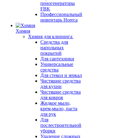
пеногенераторы
FBK
Профессиональный
инвентарь Horeca
Химия
Химия для клининга
Средства для
напольных
покрытий
Для сантехники
Универсальные
средства
Для стекол и зеркал
Чистящие средства
для кухни
Чистящие средства
для ковров
Жидкое мыло,
крем-мыло, паста
для рук
Для
послестроительной
уборки
Удаление сложных