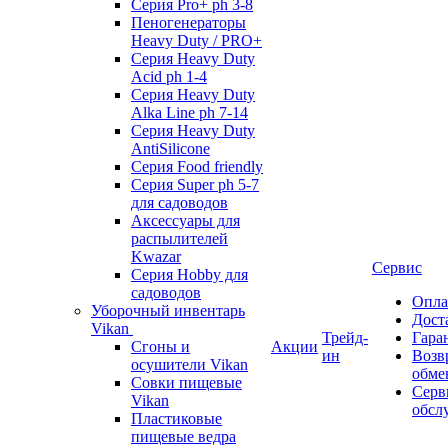
Серия Pro+ ph 3-8
Пеногенераторы
Heavy Duty / PRO+
Серия Heavy Duty
Acid ph 1-4
Серия Heavy Duty
Alka Line ph 7-14
Серия Heavy Duty
AntiSilicone
Серия Food friendly
Серия Super ph 5-7
для садоводов
Аксессуары для
распылителей
Kwazar
Сервис
Серия Hobby для
садоводов
Опла
Уборочный инвентарь
Дост
Vikan
Трейд-
Гара
Сгоны и
Акции
ин
Возв
осушители Vikan
обме
Совки пищевые
Серв
Vikan
обсл
Пластиковые
пищевые ведра