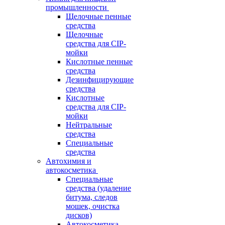
промышленности
Щелочные пенные
средства
Щелочные
средства для CIP-
мойки
Кислотные пенные
средства
Дезинфицирующие
средства
Кислотные
средства для CIP-
мойки
Нейтральные
средства
Специальные
средства
Автохимия и
автокосметика
Специальные
средства (удаление
битума, следов
мошек, очистка
дисков)
Автокосметика