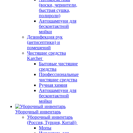
(воски, чернители,
быстрая сушка,
полироли)
Автошампуни для
бесконтактной
мойки
Дезинфекция рук
(антисептики) и
помещений
Чистящие средства
Karcher
Бытовые чистящие
средства
Профессиональные
чистящие средства
Ручная химия
Автошампуни для
бесконтактной
мойки
Уборочный инвентарь
Уборочный инвентарь
(Россия, Турция, Китай)
Мопы