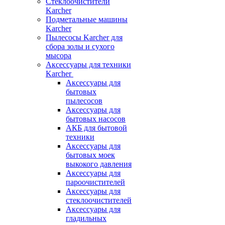
Стеклоочистители
Karcher
Подметальные машины
Karcher
Пылесосы Karcher для
сбора золы и сухого
мысора
Аксессуары для техники
Karcher
Аксессуары для
бытовых
пылесосов
Аксессуары для
бытовых насосов
АКБ для бытовой
техники
Аксессуары для
бытовых моек
выкокого давления
Аксессуары для
пароочистителей
Аксессуары для
стеклоочистителей
Аксессуары для
гладильных