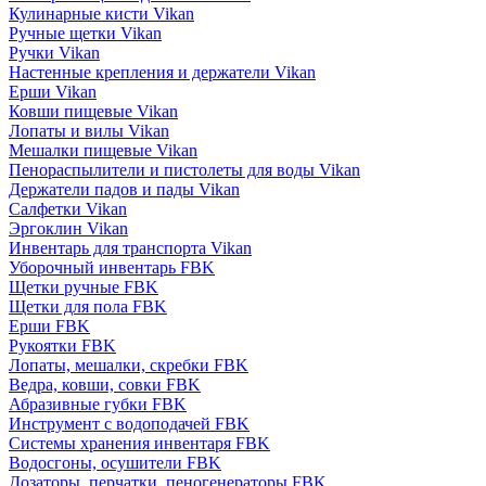
Кулинарные кисти Vikan
Ручные щетки Vikan
Ручки Vikan
Настенные крепления и держатели Vikan
Ерши Vikan
Ковши пищевые Vikan
Лопаты и вилы Vikan
Мешалки пищевые Vikan
Пенораспылители и пистолеты для воды Vikan
Держатели падов и пады Vikan
Салфетки Vikan
Эргоклин Vikan
Инвентарь для транспорта Vikan
Уборочный инвентарь FBK
Щетки ручные FBK
Щетки для пола FBK
Ерши FBK
Рукоятки FBK
Лопаты, мешалки, скребки FBK
Ведра, ковши, совки FBK
Абразивные губки FBK
Инструмент с водоподачей FBK
Системы хранения инвентаря FBK
Водосгоны, осушители FBK
Дозаторы, перчатки, пеногенераторы FBK