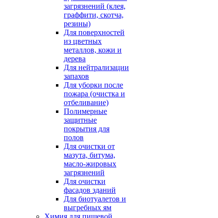
загрязнений (клея,
граффити, скотча,
резины)
Для поверхностей
из цветных
металлов, кожи и
дерева
Для нейтрализации
запахов
Для уборки после
пожара (очистка и
отбеливание)
Полимерные
защитные
покрытия для
полов
Для очистки от
мазута, битума,
масло-жировых
загрязнений
Для очистки
фасадов зданий
Для биотуалетов и
выгребных ям
Химия для пищевой