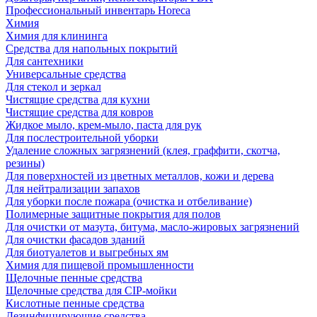
Профессиональный инвентарь Horeca
Химия
Химия для клининга
Средства для напольных покрытий
Для сантехники
Универсальные средства
Для стекол и зеркал
Чистящие средства для кухни
Чистящие средства для ковров
Жидкое мыло, крем-мыло, паста для рук
Для послестроительной уборки
Удаление сложных загрязнений (клея, граффити, скотча,
резины)
Для поверхностей из цветных металлов, кожи и дерева
Для нейтрализации запахов
Для уборки после пожара (очистка и отбеливание)
Полимерные защитные покрытия для полов
Для очистки от мазута, битума, масло-жировых загрязнений
Для очистки фасадов зданий
Для биотуалетов и выгребных ям
Химия для пищевой промышленности
Щелочные пенные средства
Щелочные средства для CIP-мойки
Кислотные пенные средства
Дезинфицирующие средства