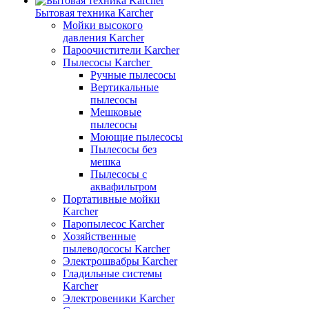
Бытовая техника Karcher
Мойки высокого
давления Karcher
Пароочистители Karcher
Пылесосы Karcher
Ручные пылесосы
Вертикальные
пылесосы
Мешковые
пылесосы
Моющие пылесосы
Пылесосы без
мешка
Пылесосы с
аквафильтром
Портативные мойки
Karcher
Паропылесос Karcher
Хозяйственные
пылеводососы Karcher
Электрошвабры Karcher
Гладильные системы
Karcher
Электровеники Karcher