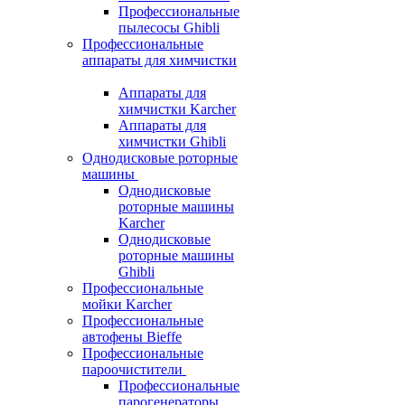
Профессиональные
пылесосы Ghibli
Профессиональные
аппараты для химчистки
Аппараты для
химчистки Karcher
Аппараты для
химчистки Ghibli
Однодисковые роторные
машины
Однодисковые
роторные машины
Karcher
Однодисковые
роторные машины
Ghibli
Профессиональные
мойки Karcher
Профессиональные
автофены Bieffe
Профессиональные
пароочистители
Профессиональные
парогенераторы