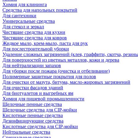
Химия для клининга
Средства для напольных покрытий
Для сантехники
Универсальные средства
Для стекол и зеркал
Чистящие средства для кухни
Чистящие средства для ковров
Жидкое мыло, крем-мыло, паста для рук
Для послестроительной уборки
Удаление сложных загрязнений (клея, граффити, скотча, резины
Для поверхностей из цветных металлов, кожи и дерева
Для нейтрализации запахов
Для уборки после пожара (очистка и отбеливание)
Полимерные защитные покрытия для полов
Для очистки от мазута, битума, масло-жировых загрязнений
Для очистки фасадов зданий
Для биотуалетов и выгребных ям
Химия для пищевой промышленности
Щелочные пенные средства
Щелочные средства для CIP-мойки
Кислотные пенные средства
Дезинфицирующие средства
Кислотные средства для CIP-мойки
Нейтральные средства
Специальные средства