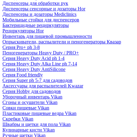
Диспенсеры для обработки рук
Диспенсеры сенсорные и дозаторы Hor
Диспенсеры и дозаторы Mediclinics
Мобильные стойки для диспенсеров
Бактерицидные рециркуляторы
Рециркуляторы Hor
Инвентарь для пищевой промышленности
Опрыскиватели, распылители и пеногенераторы Квазар
Серия Pro+ ph 3-8
Пеногенераторы Heavy Duty / PRO+
Серия Heavy Duty Acid ph 1-4
Серия Heavy Duty Alka Line ph 7-14
Серия Heavy Duty AntiSilicone
Серия Food friendly
Серия Super ph 5-7 для садоводов
Аксессуары для распылителей Kwazar
Серия Hobby для садоводов
Уборочный инвентарь Vikan
Сгоны и осушители Vikan
Совки пищевые Vikan
Пластиковые пищевые ведра Vikan
Скребки Vikan
Швабры и щетки для пола Vikan
Кулинарные кисти Vikan
Ручные щетки Vikan