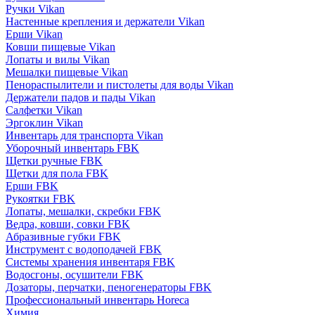
Ручки Vikan
Настенные крепления и держатели Vikan
Ерши Vikan
Ковши пищевые Vikan
Лопаты и вилы Vikan
Мешалки пищевые Vikan
Пенораспылители и пистолеты для воды Vikan
Держатели падов и пады Vikan
Салфетки Vikan
Эргоклин Vikan
Инвентарь для транспорта Vikan
Уборочный инвентарь FBK
Щетки ручные FBK
Щетки для пола FBK
Ерши FBK
Рукоятки FBK
Лопаты, мешалки, скребки FBK
Ведра, ковши, совки FBK
Абразивные губки FBK
Инструмент с водоподачей FBK
Системы хранения инвентаря FBK
Водосгоны, осушители FBK
Дозаторы, перчатки, пеногенераторы FBK
Профессиональный инвентарь Horeca
Химия