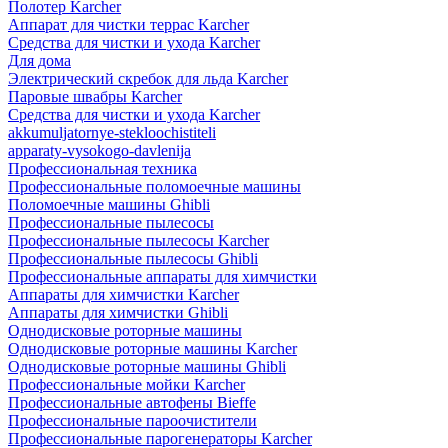
Полотер Karcher
Аппарат для чистки террас Karcher
Средства для чистки и ухода Karcher
Для дома
Электрический скребок для льда Karcher
Паровые швабры Karcher
Средства для чистки и ухода Karcher
akkumuljatornye-stekloochistiteli
apparaty-vysokogo-davlenija
Профессиональная техника
Профессиональные поломоечные машины
Поломоечные машины Ghibli
Профессиональные пылесосы
Профессиональные пылесосы Karcher
Профессиональные пылесосы Ghibli
Профессиональные аппараты для химчистки
Аппараты для химчистки Karcher
Аппараты для химчистки Ghibli
Однодисковые роторные машины
Однодисковые роторные машины Karcher
Однодисковые роторные машины Ghibli
Профессиональные мойки Karcher
Профессиональные автофены Bieffe
Профессиональные пароочистители
Профессиональные парогенераторы Karcher