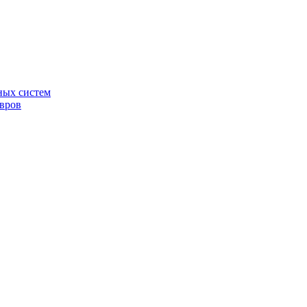
ных систем
овров