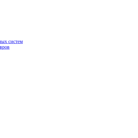
ных систем
овров