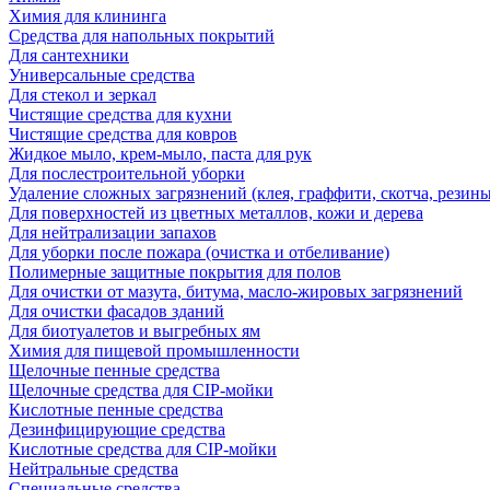
Химия для клининга
Средства для напольных покрытий
Для сантехники
Универсальные средства
Для стекол и зеркал
Чистящие средства для кухни
Чистящие средства для ковров
Жидкое мыло, крем-мыло, паста для рук
Для послестроительной уборки
Удаление сложных загрязнений (клея, граффити, скотча, резины
Для поверхностей из цветных металлов, кожи и дерева
Для нейтрализации запахов
Для уборки после пожара (очистка и отбеливание)
Полимерные защитные покрытия для полов
Для очистки от мазута, битума, масло-жировых загрязнений
Для очистки фасадов зданий
Для биотуалетов и выгребных ям
Химия для пищевой промышленности
Щелочные пенные средства
Щелочные средства для CIP-мойки
Кислотные пенные средства
Дезинфицирующие средства
Кислотные средства для CIP-мойки
Нейтральные средства
Специальные средства