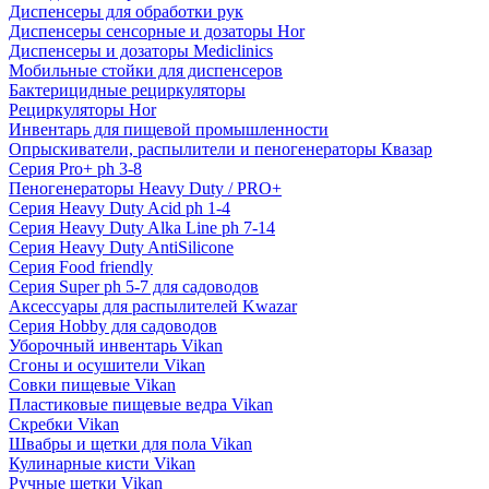
Диспенсеры для обработки рук
Диспенсеры сенсорные и дозаторы Hor
Диспенсеры и дозаторы Mediclinics
Мобильные стойки для диспенсеров
Бактерицидные рециркуляторы
Рециркуляторы Hor
Инвентарь для пищевой промышленности
Опрыскиватели, распылители и пеногенераторы Квазар
Серия Pro+ ph 3-8
Пеногенераторы Heavy Duty / PRO+
Серия Heavy Duty Acid ph 1-4
Серия Heavy Duty Alka Line ph 7-14
Серия Heavy Duty AntiSilicone
Серия Food friendly
Серия Super ph 5-7 для садоводов
Аксессуары для распылителей Kwazar
Серия Hobby для садоводов
Уборочный инвентарь Vikan
Сгоны и осушители Vikan
Совки пищевые Vikan
Пластиковые пищевые ведра Vikan
Скребки Vikan
Швабры и щетки для пола Vikan
Кулинарные кисти Vikan
Ручные щетки Vikan