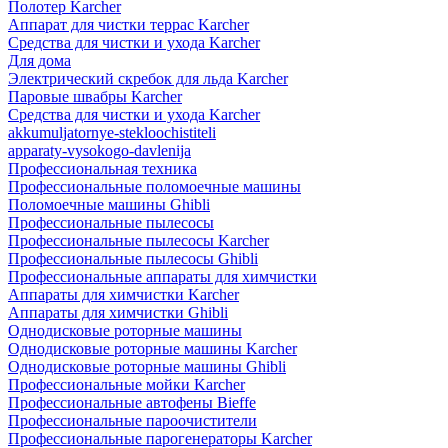
Полотер Karcher
Аппарат для чистки террас Karcher
Средства для чистки и ухода Karcher
Для дома
Электрический скребок для льда Karcher
Паровые швабры Karcher
Средства для чистки и ухода Karcher
akkumuljatornye-stekloochistiteli
apparaty-vysokogo-davlenija
Профессиональная техника
Профессиональные поломоечные машины
Поломоечные машины Ghibli
Профессиональные пылесосы
Профессиональные пылесосы Karcher
Профессиональные пылесосы Ghibli
Профессиональные аппараты для химчистки
Аппараты для химчистки Karcher
Аппараты для химчистки Ghibli
Однодисковые роторные машины
Однодисковые роторные машины Karcher
Однодисковые роторные машины Ghibli
Профессиональные мойки Karcher
Профессиональные автофены Bieffe
Профессиональные пароочистители
Профессиональные парогенераторы Karcher