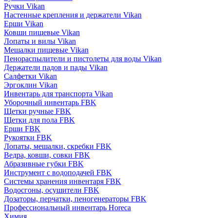
Ручки Vikan
Настенные крепления и держатели Vikan
Ерши Vikan
Ковши пищевые Vikan
Лопаты и вилы Vikan
Мешалки пищевые Vikan
Пенораспылители и пистолеты для воды Vikan
Держатели падов и пады Vikan
Салфетки Vikan
Эргоклин Vikan
Инвентарь для транспорта Vikan
Уборочный инвентарь FBK
Щетки ручные FBK
Щетки для пола FBK
Ерши FBK
Рукоятки FBK
Лопаты, мешалки, скребки FBK
Ведра, ковши, совки FBK
Абразивные губки FBK
Инструмент с водоподачей FBK
Системы хранения инвентаря FBK
Водосгоны, осушители FBK
Дозаторы, перчатки, пеногенераторы FBK
Профессиональный инвентарь Horeca
Химия