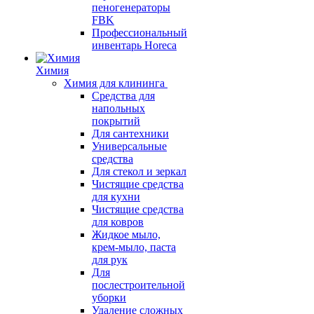
пеногенераторы
FBK
Профессиональный
инвентарь Horeca
Химия
Химия для клининга
Средства для
напольных
покрытий
Для сантехники
Универсальные
средства
Для стекол и зеркал
Чистящие средства
для кухни
Чистящие средства
для ковров
Жидкое мыло,
крем-мыло, паста
для рук
Для
послестроительной
уборки
Удаление сложных