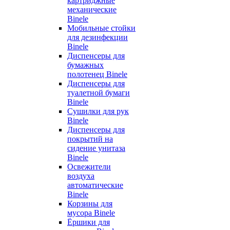
картриджные
механические
Binele
Мобильные стойки
для дезинфекции
Binele
Диспенсеры для
бумажных
полотенец Binele
Диспенсеры для
туалетной бумаги
Binele
Сушилки для рук
Binele
Диспенсеры для
покрытий на
сидение унитаза
Binele
Освежители
воздуха
автоматические
Binele
Корзины для
мусора Binele
Ёршики для