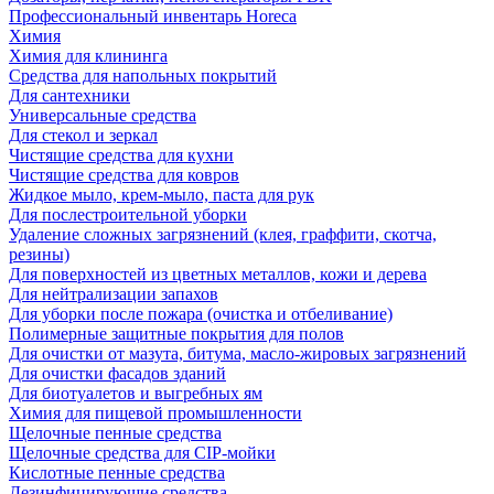
Профессиональный инвентарь Horeca
Химия
Химия для клининга
Средства для напольных покрытий
Для сантехники
Универсальные средства
Для стекол и зеркал
Чистящие средства для кухни
Чистящие средства для ковров
Жидкое мыло, крем-мыло, паста для рук
Для послестроительной уборки
Удаление сложных загрязнений (клея, граффити, скотча,
резины)
Для поверхностей из цветных металлов, кожи и дерева
Для нейтрализации запахов
Для уборки после пожара (очистка и отбеливание)
Полимерные защитные покрытия для полов
Для очистки от мазута, битума, масло-жировых загрязнений
Для очистки фасадов зданий
Для биотуалетов и выгребных ям
Химия для пищевой промышленности
Щелочные пенные средства
Щелочные средства для CIP-мойки
Кислотные пенные средства
Дезинфицирующие средства