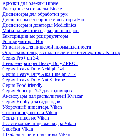
Крючки для одежды Binele
Расходные материалы Binele
Диспенсеры для обработки рук
Диспенсеры сенсорные и дозаторы Hor
Диспенсеры и дозаторы Mediclinics
Мобильные стойки для диспенсеров
Бактерицидные рециркуляторы
Рециркуляторы Hor
Инвентарь для пищевой промышленности
Опрыскиватели, распылители и пеногенераторы Квазар
Серия Pro+ ph 3-8
Пеногенераторы Heavy Duty / PRO+
Серия Heavy Duty Acid ph 1-4
Серия Heavy Duty Alka Line ph 7-14
Серия Heavy Duty AntiSilicone
Серия Food friendly
Серия Super ph 5-7 для садоводов
Аксессуары для распылителей Kwazar
Серия Hobby для садоводов
Уборочный инвентарь Vikan
Сгоны и осушители Vikan
Совки пищевые Vikan
Пластиковые пищевые ведра Vikan
Скребки Vikan
Швабры и щетки для пола Vikan