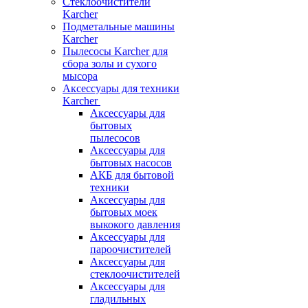
Стеклоочистители
Karcher
Подметальные машины
Karcher
Пылесосы Karcher для
сбора золы и сухого
мысора
Аксессуары для техники
Karcher
Аксессуары для
бытовых
пылесосов
Аксессуары для
бытовых насосов
АКБ для бытовой
техники
Аксессуары для
бытовых моек
выкокого давления
Аксессуары для
пароочистителей
Аксессуары для
стеклоочистителей
Аксессуары для
гладильных