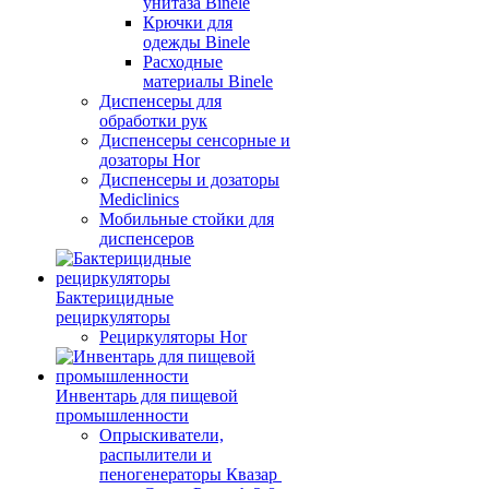
унитаза Binele
Крючки для
одежды Binele
Расходные
материалы Binele
Диспенсеры для
обработки рук
Диспенсеры сенсорные и
дозаторы Hor
Диспенсеры и дозаторы
Mediclinics
Мобильные стойки для
диспенсеров
Бактерицидные
рециркуляторы
Рециркуляторы Hor
Инвентарь для пищевой
промышленности
Опрыскиватели,
распылители и
пеногенераторы Квазар