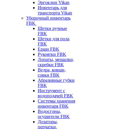
Эргоклин Vikan
Инвентарь для
транспорта Vikan
Уборочный инвентарь
FBK
Щетки ручные
FBK
Щетки для пола
FBK
Ерши FBK
Рукоятки FBK
Лопаты, мешалки,
скребки FBK
Ведра, ковши,
совки FBK
Абразивные губки
FBK
Инструмент с
водоподачей FBK
Системы хранения
инвентаря FBK
Водосгоны,
осушители FBK
Дозаторы,
перчатки,