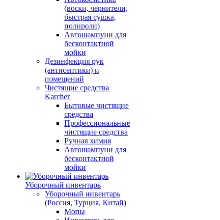
(воски, чернители,
быстрая сушка,
полироли)
Автошампуни для
бесконтактной
мойки
Дезинфекция рук
(антисептики) и
помещений
Чистящие средства
Karcher
Бытовые чистящие
средства
Профессиональные
чистящие средства
Ручная химия
Автошампуни для
бесконтактной
мойки
Уборочный инвентарь
Уборочный инвентарь
(Россия, Турция, Китай)
Мопы