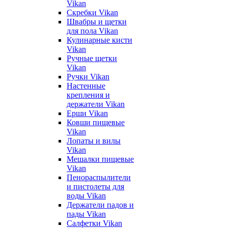
Vikan
Скребки Vikan
Швабры и щетки
для пола Vikan
Кулинарные кисти
Vikan
Ручные щетки
Vikan
Ручки Vikan
Настенные
крепления и
держатели Vikan
Ерши Vikan
Ковши пищевые
Vikan
Лопаты и вилы
Vikan
Мешалки пищевые
Vikan
Пенораспылители
и пистолеты для
воды Vikan
Держатели падов и
пады Vikan
Салфетки Vikan