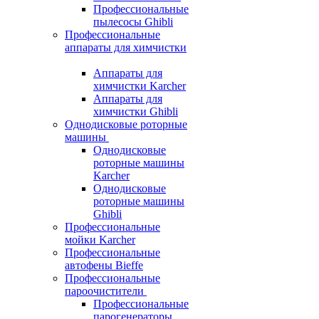
Профессиональные
пылесосы Ghibli
Профессиональные
аппараты для химчистки
Аппараты для
химчистки Karcher
Аппараты для
химчистки Ghibli
Однодисковые роторные
машины
Однодисковые
роторные машины
Karcher
Однодисковые
роторные машины
Ghibli
Профессиональные
мойки Karcher
Профессиональные
автофены Bieffe
Профессиональные
пароочистители
Профессиональные
парогенераторы