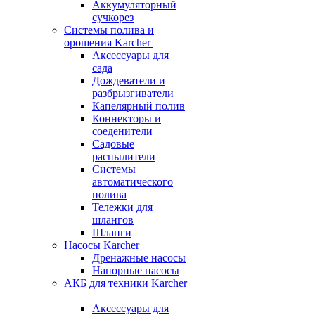
Аккумуляторный
сучкорез
Системы полива и
орошения Karcher
Аксессуары для
сада
Дождеватели и
разбрызгиватели
Капелярный полив
Коннекторы и
соеденители
Садовые
распылители
Системы
автоматического
полива
Тележки для
шлангов
Шланги
Насосы Karcher
Дренажные насосы
Напорные насосы
АКБ для техники Karcher
Аксессуары для