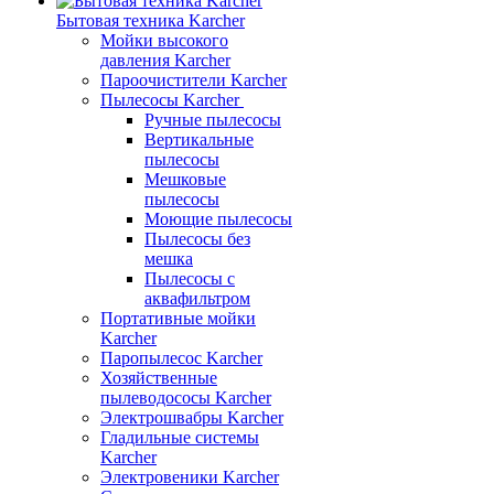
Бытовая техника Karcher
Мойки высокого
давления Karcher
Пароочистители Karcher
Пылесосы Karcher
Ручные пылесосы
Вертикальные
пылесосы
Мешковые
пылесосы
Моющие пылесосы
Пылесосы без
мешка
Пылесосы с
аквафильтром
Портативные мойки
Karcher
Паропылесос Karcher
Хозяйственные
пылеводососы Karcher
Электрошвабры Karcher
Гладильные системы
Karcher
Электровеники Karcher