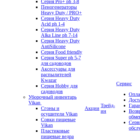
Серия Pro+ ph 3-8
Пеногенераторы
Heavy Duty / PRO+
Серия Heavy Duty
Acid ph 1-4
Серия Heavy Duty
Alka Line ph 7-14
Серия Heavy Duty
AntiSilicone
Серия Food friendly
Серия Super ph 5-7
для садоводов
Аксессуары для
распылителей
Kwazar
Сервис
Серия Hobby для
садоводов
Опла
Уборочный инвентарь
Дост
Vikan
Трейд-
Гара
Сгоны и
Акции
ин
Возв
осушители Vikan
обме
Совки пищевые
Серв
Vikan
обсл
Пластиковые
пищевые ведра