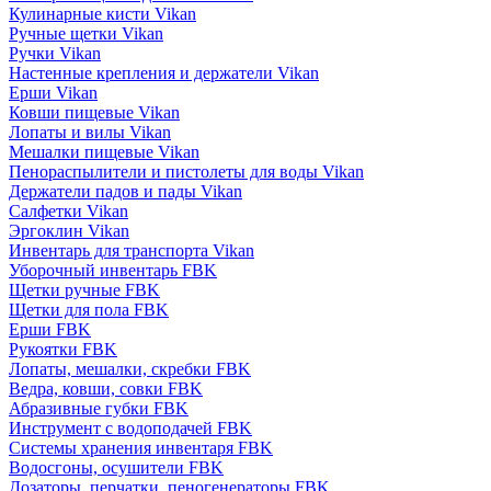
Кулинарные кисти Vikan
Ручные щетки Vikan
Ручки Vikan
Настенные крепления и держатели Vikan
Ерши Vikan
Ковши пищевые Vikan
Лопаты и вилы Vikan
Мешалки пищевые Vikan
Пенораспылители и пистолеты для воды Vikan
Держатели падов и пады Vikan
Салфетки Vikan
Эргоклин Vikan
Инвентарь для транспорта Vikan
Уборочный инвентарь FBK
Щетки ручные FBK
Щетки для пола FBK
Ерши FBK
Рукоятки FBK
Лопаты, мешалки, скребки FBK
Ведра, ковши, совки FBK
Абразивные губки FBK
Инструмент с водоподачей FBK
Системы хранения инвентаря FBK
Водосгоны, осушители FBK
Дозаторы, перчатки, пеногенераторы FBK