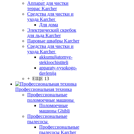
Аппарат для чистки
террас Karcher
Средства для чистки и
ухода Karcher
Для дома
Электрический скребок
для льда Karcher
Паровые швабры Karcher
Средства для чистки и
ухода Karcher
akkumuljatornye-
stekloochistiteli
apparaty-vysokogo-
davlenija
+ ЕЩЕ 13
Профессиональная техника
Профессиональные
поломоечные машины
Поломоечные
машины Ghibli
Профессиональные
пылесосы
Профессиональные
пылесосы Karcher