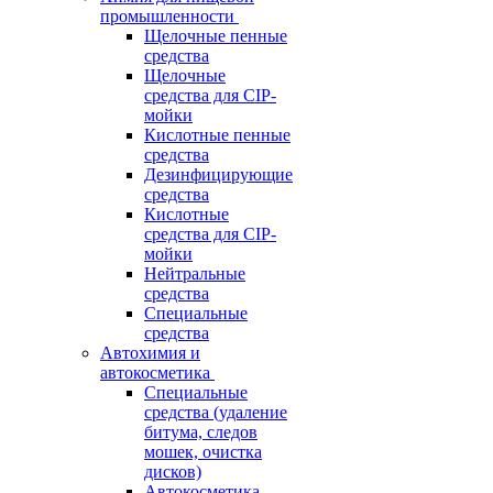
промышленности
Щелочные пенные
средства
Щелочные
средства для CIP-
мойки
Кислотные пенные
средства
Дезинфицирующие
средства
Кислотные
средства для CIP-
мойки
Нейтральные
средства
Специальные
средства
Автохимия и
автокосметика
Специальные
средства (удаление
битума, следов
мошек, очистка
дисков)
Автокосметика