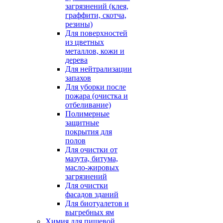
загрязнений (клея,
граффити, скотча,
резины)
Для поверхностей
из цветных
металлов, кожи и
дерева
Для нейтрализации
запахов
Для уборки после
пожара (очистка и
отбеливание)
Полимерные
защитные
покрытия для
полов
Для очистки от
мазута, битума,
масло-жировых
загрязнений
Для очистки
фасадов зданий
Для биотуалетов и
выгребных ям
Химия для пищевой