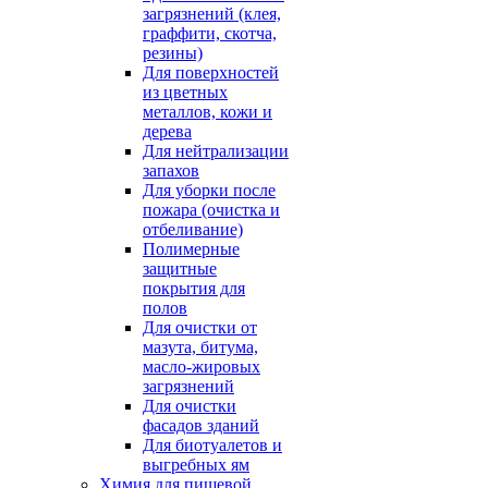
загрязнений (клея,
граффити, скотча,
резины)
Для поверхностей
из цветных
металлов, кожи и
дерева
Для нейтрализации
запахов
Для уборки после
пожара (очистка и
отбеливание)
Полимерные
защитные
покрытия для
полов
Для очистки от
мазута, битума,
масло-жировых
загрязнений
Для очистки
фасадов зданий
Для биотуалетов и
выгребных ям
Химия для пищевой