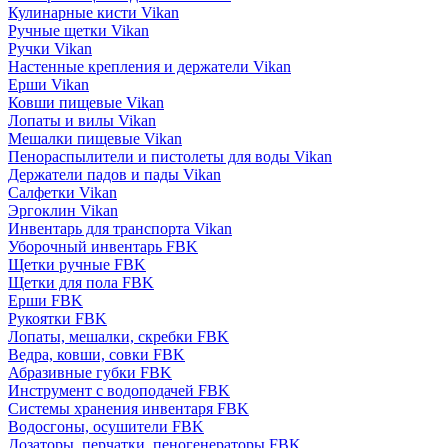
Кулинарные кисти Vikan
Ручные щетки Vikan
Ручки Vikan
Настенные крепления и держатели Vikan
Ерши Vikan
Ковши пищевые Vikan
Лопаты и вилы Vikan
Мешалки пищевые Vikan
Пенораспылители и пистолеты для воды Vikan
Держатели падов и пады Vikan
Салфетки Vikan
Эргоклин Vikan
Инвентарь для транспорта Vikan
Уборочный инвентарь FBK
Щетки ручные FBK
Щетки для пола FBK
Ерши FBK
Рукоятки FBK
Лопаты, мешалки, скребки FBK
Ведра, ковши, совки FBK
Абразивные губки FBK
Инструмент с водоподачей FBK
Системы хранения инвентаря FBK
Водосгоны, осушители FBK
Дозаторы, перчатки, пеногенераторы FBK