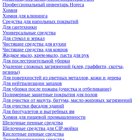
Профессиональный инвентарь Horeca
Химия
Химия для клининга
Средства для напольных покрытий
Для сантехники
Универсальные средства
Для стекол и зеркал
Чистящие средства для кухни
Чистящие средства для ковров
Жидкое мыло, крем-мыло, паста для рук
Для послестроительной уборки
Удаление сложных загрязнений (клея, граффити, скотча,
резины)
Для поверхностей из цветных металлов, кожи и дерева
Для нейтрализации запахов
Для уборки после пожара (очистка и отбеливание)
Полимерные защитные покрытия для полов
Для очистки от мазута, битума, масло-жировых загрязнений
Для очистки фасадов зданий
Для биотуалетов и выгребных ям
Химия для пищевой промышленности
Щелочные пенные средства
Щелочные средства для CIP-мойки
Кислотные пенные средства
Дезинфицирующие средства