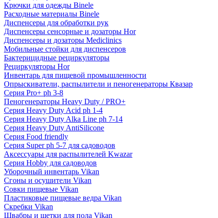
Крючки для одежды Binele
Расходные материалы Binele
Диспенсеры для обработки рук
Диспенсеры сенсорные и дозаторы Hor
Диспенсеры и дозаторы Mediclinics
Мобильные стойки для диспенсеров
Бактерицидные рециркуляторы
Рециркуляторы Hor
Инвентарь для пищевой промышленности
Опрыскиватели, распылители и пеногенераторы Квазар
Серия Pro+ ph 3-8
Пеногенераторы Heavy Duty / PRO+
Серия Heavy Duty Acid ph 1-4
Серия Heavy Duty Alka Line ph 7-14
Серия Heavy Duty AntiSilicone
Серия Food friendly
Серия Super ph 5-7 для садоводов
Аксессуары для распылителей Kwazar
Серия Hobby для садоводов
Уборочный инвентарь Vikan
Сгоны и осушители Vikan
Совки пищевые Vikan
Пластиковые пищевые ведра Vikan
Скребки Vikan
Швабры и щетки для пола Vikan