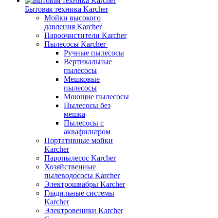
Бытовая техника Karcher
Мойки высокого
давления Karcher
Пароочистители Karcher
Пылесосы Karcher
Ручные пылесосы
Вертикальные
пылесосы
Мешковые
пылесосы
Моющие пылесосы
Пылесосы без
мешка
Пылесосы с
аквафильтром
Портативные мойки
Karcher
Паропылесос Karcher
Хозяйственные
пылеводососы Karcher
Электрошвабры Karcher
Гладильные системы
Karcher
Электровеники Karcher