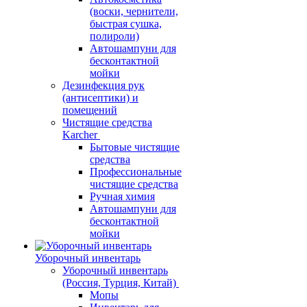
(воски, чернители,
быстрая сушка,
полироли)
Автошампуни для
бесконтактной
мойки
Дезинфекция рук
(антисептики) и
помещений
Чистящие средства
Karcher
Бытовые чистящие
средства
Профессиональные
чистящие средства
Ручная химия
Автошампуни для
бесконтактной
мойки
Уборочный инвентарь
Уборочный инвентарь
(Россия, Турция, Китай)
Мопы