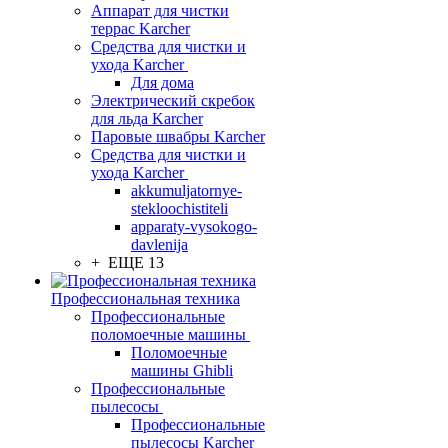
Аппарат для чистки
террас Karcher
Средства для чистки и
ухода Karcher
Для дома
Электрический скребок
для льда Karcher
Паровые швабры Karcher
Средства для чистки и
ухода Karcher
akkumuljatornye-
stekloochistiteli
apparaty-vysokogo-
davlenija
+ ЕЩЕ 13
Профессиональная техника
Профессиональные
поломоечные машины
Поломоечные
машины Ghibli
Профессиональные
пылесосы
Профессиональные
пылесосы Karcher