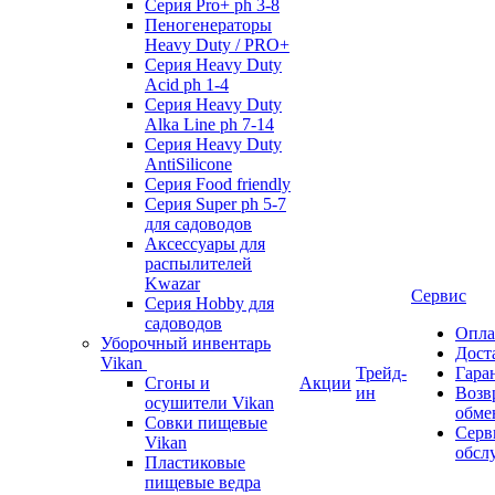
Серия Pro+ ph 3-8
Пеногенераторы
Heavy Duty / PRO+
Серия Heavy Duty
Acid ph 1-4
Серия Heavy Duty
Alka Line ph 7-14
Серия Heavy Duty
AntiSilicone
Серия Food friendly
Серия Super ph 5-7
для садоводов
Аксессуары для
распылителей
Kwazar
Сервис
Серия Hobby для
садоводов
Опла
Уборочный инвентарь
Дост
Vikan
Трейд-
Гара
Сгоны и
Акции
ин
Возв
осушители Vikan
обме
Совки пищевые
Серв
Vikan
обсл
Пластиковые
пищевые ведра