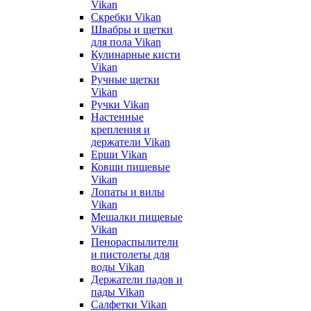
Vikan
Скребки Vikan
Швабры и щетки
для пола Vikan
Кулинарные кисти
Vikan
Ручные щетки
Vikan
Ручки Vikan
Настенные
крепления и
держатели Vikan
Ерши Vikan
Ковши пищевые
Vikan
Лопаты и вилы
Vikan
Мешалки пищевые
Vikan
Пенораспылители
и пистолеты для
воды Vikan
Держатели падов и
пады Vikan
Салфетки Vikan