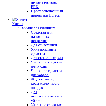
пеногенераторы
FBK
Профессиональный
инвентарь Horeca
Химия
Химия для клининга
Средства для
напольных
покрытий
Для сантехники
Универсальные
средства
Для стекол и зеркал
Чистящие средства
для кухни
Чистящие средства
для ковров
Жидкое мыло,
крем-мыло, паста
для рук
Для
послестроительной
уборки
Удаление сложных