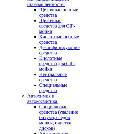
промышленности
Щелочные пенные
средства
Щелочные
средства для CIP-
мойки
Кислотные пенные
средства
Дезинфицирующие
средства
Кислотные
средства для CIP-
мойки
Нейтральные
средства
Специальные
средства
Автохимия и
автокосметика
Специальные
средства (удаление
битума, следов
мошек, очистка
дисков)
Автокосметика