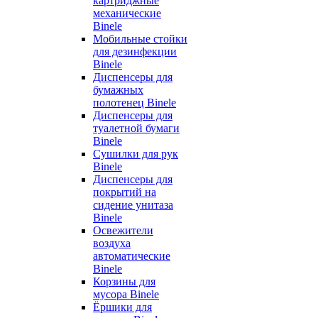
картриджные
механические
Binele
Мобильные стойки
для дезинфекции
Binele
Диспенсеры для
бумажных
полотенец Binele
Диспенсеры для
туалетной бумаги
Binele
Сушилки для рук
Binele
Диспенсеры для
покрытий на
сидение унитаза
Binele
Освежители
воздуха
автоматические
Binele
Корзины для
мусора Binele
Ёршики для