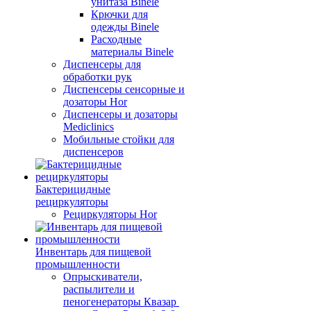
унитаза Binele
Крючки для
одежды Binele
Расходные
материалы Binele
Диспенсеры для
обработки рук
Диспенсеры сенсорные и
дозаторы Hor
Диспенсеры и дозаторы
Mediclinics
Мобильные стойки для
диспенсеров
Бактерицидные
рециркуляторы
Рециркуляторы Hor
Инвентарь для пищевой
промышленности
Опрыскиватели,
распылители и
пеногенераторы Квазар