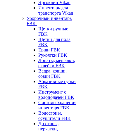
Эргоклин Vikan
Инвентарь для
транспорта Vikan
Уборочный инвентарь
FBK
Щетки ручные
FBK
Щетки для пола
FBK
Ерши FBK
Рукоятки FBK
Лопаты, мешалки,
скребки FBK
Ведра, ковши,
совки FBK
Абразивные губки
FBK
Инструмент с
водоподачей FBK
Системы хранения
инвентаря FBK
Водосгоны,
осушители FBK
Дозаторы,
перчатки,