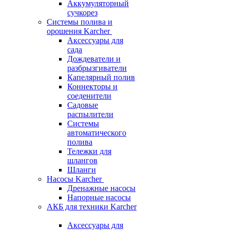
Аккумуляторный
сучкорез
Системы полива и
орошения Karcher
Аксессуары для
сада
Дождеватели и
разбрызгиватели
Капелярный полив
Коннекторы и
соеденители
Садовые
распылители
Системы
автоматического
полива
Тележки для
шлангов
Шланги
Насосы Karcher
Дренажные насосы
Напорные насосы
АКБ для техники Karcher
Аксессуары для