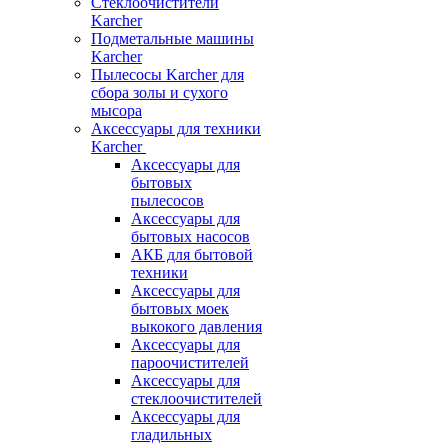
Стеклоочистители
Karcher
Подметальные машины
Karcher
Пылесосы Karcher для
сбора золы и сухого
мысора
Аксессуары для техники
Karcher
Аксессуары для
бытовых
пылесосов
Аксессуары для
бытовых насосов
АКБ для бытовой
техники
Аксессуары для
бытовых моек
выкокого давления
Аксессуары для
пароочистителей
Аксессуары для
стеклоочистителей
Аксессуары для
гладильных