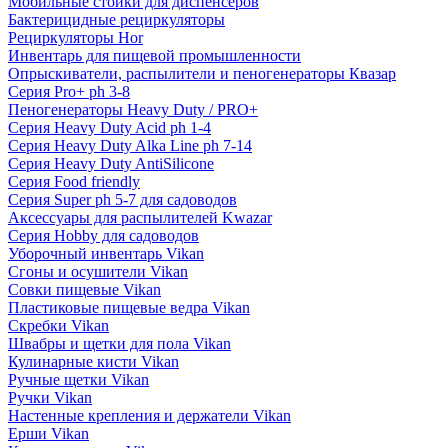
Мобильные стойки для диспенсеров
Бактерицидные рециркуляторы
Рециркуляторы Hor
Инвентарь для пищевой промышленности
Опрыскиватели, распылители и пеногенераторы Квазар
Серия Pro+ ph 3-8
Пеногенераторы Heavy Duty / PRO+
Серия Heavy Duty Acid ph 1-4
Серия Heavy Duty Alka Line ph 7-14
Серия Heavy Duty AntiSilicone
Серия Food friendly
Серия Super ph 5-7 для садоводов
Аксессуары для распылителей Kwazar
Серия Hobby для садоводов
Уборочный инвентарь Vikan
Сгоны и осушители Vikan
Совки пищевые Vikan
Пластиковые пищевые ведра Vikan
Скребки Vikan
Швабры и щетки для пола Vikan
Кулинарные кисти Vikan
Ручные щетки Vikan
Ручки Vikan
Настенные крепления и держатели Vikan
Ерши Vikan