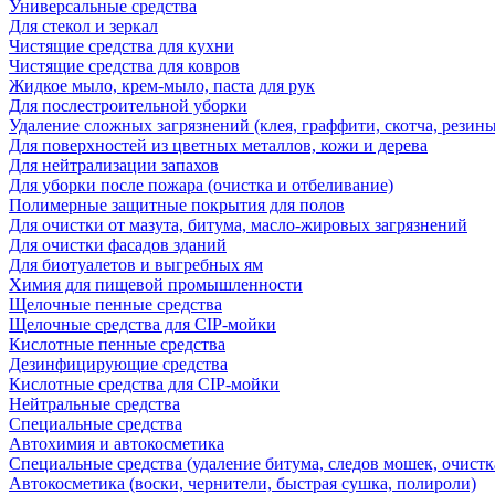
Универсальные средства
Для стекол и зеркал
Чистящие средства для кухни
Чистящие средства для ковров
Жидкое мыло, крем-мыло, паста для рук
Для послестроительной уборки
Удаление сложных загрязнений (клея, граффити, скотча, резины
Для поверхностей из цветных металлов, кожи и дерева
Для нейтрализации запахов
Для уборки после пожара (очистка и отбеливание)
Полимерные защитные покрытия для полов
Для очистки от мазута, битума, масло-жировых загрязнений
Для очистки фасадов зданий
Для биотуалетов и выгребных ям
Химия для пищевой промышленности
Щелочные пенные средства
Щелочные средства для CIP-мойки
Кислотные пенные средства
Дезинфицирующие средства
Кислотные средства для CIP-мойки
Нейтральные средства
Специальные средства
Автохимия и автокосметика
Специальные средства (удаление битума, следов мошек, очистк
Автокосметика (воски, чернители, быстрая сушка, полироли)