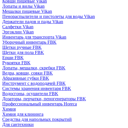
Ковши пищевые Vikan
Лопаты и вилы Vikan
Мешалки пищевые Vikan
Пенораспылители и пистолеты для воды Vikan
Держатели падов и пады Vikan
Салфетки Vikan
Эргоклин Vikan
Инвентарь для транспорта Vikan
Уборочный инвентарь FBK
Щетки ручные FBK
Щетки для пола FBK
Ерши FBK
Рукоятки FBK
Лопаты, мешалки, скребки FBK
Ведра, ковши, совки FBK
Абразивные губки FBK
Инструмент с водоподачей FBK
Системы хранения инвентаря FBK
Водосгоны, осушители FBK
Дозаторы, перчатки, пеногенераторы FBK
Профессиональный инвентарь Horeca
Химия
Химия для клининга
Средства для напольных покрытий
Для сантехники