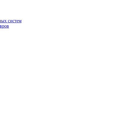
ных систем
овров