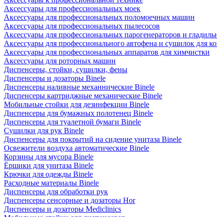
Аксессуары для профессиональных моек
Аксессуары для профессиональных поломоечных машин
Аксессуары для профессиональных пылесосов
Аксессуары для профессиональных парогенераторов и гладиль
Аксессуары для профессионального автофена и сушилок для к
Аксессуары для профессиональных аппаратов для химчистки
Аксессуары для роторных машин
Диспенсеры, стойки, сушилки, фены
Диспенсеры и дозаторы Binele
Диспенсеры наливные механнические Binele
Диспенсеры картриджные механические Binele
Мобильные стойки для дезинфекции Binele
Диспенсеры для бумажных полотенец Binele
Диспенсеры для туалетной бумаги Binele
Сушилки для рук Binele
Диспенсеры для покрытий на сидение унитаза Binele
Освежители воздуха автоматические Binele
Корзины для мусора Binele
Ёршики для унитаза Binele
Крючки для одежды Binele
Расходные материалы Binele
Диспенсеры для обработки рук
Диспенсеры сенсорные и дозаторы Hor
Диспенсеры и дозаторы Mediclinics