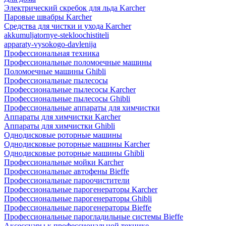
Электрический скребок для льда Karcher
Паровые швабры Karcher
Средства для чистки и ухода Karcher
akkumuljatornye-stekloochistiteli
apparaty-vysokogo-davlenija
Профессиональная техника
Профессиональные поломоечные машины
Поломоечные машины Ghibli
Профессиональные пылесосы
Профессиональные пылесосы Karcher
Профессиональные пылесосы Ghibli
Профессиональные аппараты для химчистки
Аппараты для химчистки Karcher
Аппараты для химчистки Ghibli
Однодисковые роторные машины
Однодисковые роторные машины Karcher
Однодисковые роторные машины Ghibli
Профессиональные мойки Karcher
Профессиональные автофены Bieffe
Профессиональные пароочистители
Профессиональные парогенераторы Karcher
Профессиональные парогенераторы Ghibli
Профессиональные парогенераторы Bieffe
Профессиональные парогладильные системы Bieffe
Аксессуары к профессиональной технике