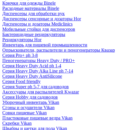
Крючки для одежды Binele
Расходные материалы Binele
Диспенсеры для обработки рук
Диспенсеры сенсорные и дозаторы Hor
Диспенсеры и дозаторы Mediclinics
Мобильные стойки для диспенсеров
Бактерицидные рециркуляторы
Рециркуляторы Hor
Инвентарь для пищевой промышленности
Опрыскиватели, распылители и пеногенераторы Квазар
Серия Pro+ ph 3-8
Пеногенераторы Heavy Duty / PRO+
Серия Heavy Duty Acid ph 1-4
Серия Heavy Duty Alka Line ph 7-14
Серия Heavy Duty AntiSilicone
Серия Food friendly
Серия Super ph 5-7 для садоводов
Аксессуары для распылителей Kwazar
Серия Hobby для садоводов
Уборочный инвентарь Vikan
Сгоны и осушители Vikan
Совки пищевые Vikan
Пластиковые пищевые ведра Vikan
Скребки Vikan
Швабры и щетки для пола Vikan