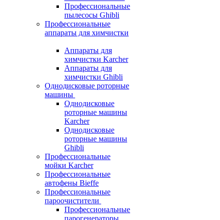
Профессиональные
пылесосы Ghibli
Профессиональные
аппараты для химчистки
Аппараты для
химчистки Karcher
Аппараты для
химчистки Ghibli
Однодисковые роторные
машины
Однодисковые
роторные машины
Karcher
Однодисковые
роторные машины
Ghibli
Профессиональные
мойки Karcher
Профессиональные
автофены Bieffe
Профессиональные
пароочистители
Профессиональные
парогенераторы