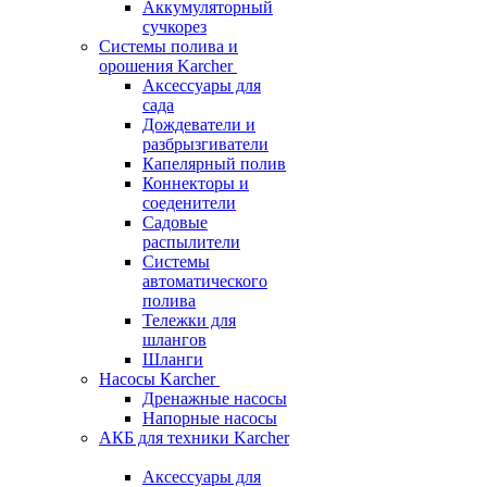
Аккумуляторный
сучкорез
Системы полива и
орошения Karcher
Аксессуары для
сада
Дождеватели и
разбрызгиватели
Капелярный полив
Коннекторы и
соеденители
Садовые
распылители
Системы
автоматического
полива
Тележки для
шлангов
Шланги
Насосы Karcher
Дренажные насосы
Напорные насосы
АКБ для техники Karcher
Аксессуары для