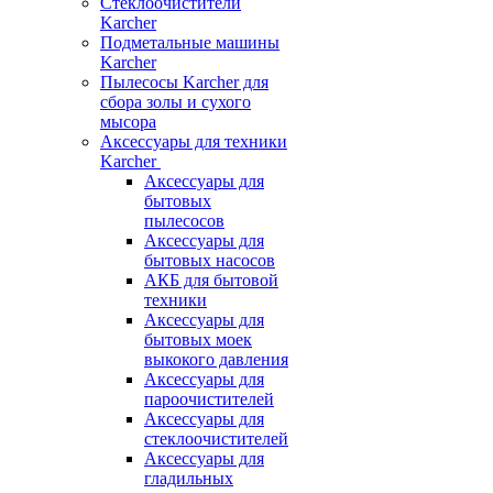
Стеклоочистители
Karcher
Подметальные машины
Karcher
Пылесосы Karcher для
сбора золы и сухого
мысора
Аксессуары для техники
Karcher
Аксессуары для
бытовых
пылесосов
Аксессуары для
бытовых насосов
АКБ для бытовой
техники
Аксессуары для
бытовых моек
выкокого давления
Аксессуары для
пароочистителей
Аксессуары для
стеклоочистителей
Аксессуары для
гладильных