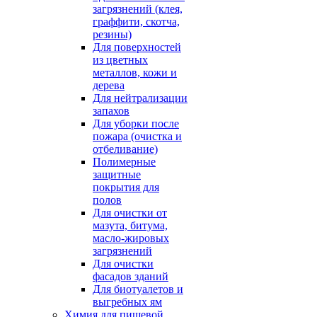
загрязнений (клея,
граффити, скотча,
резины)
Для поверхностей
из цветных
металлов, кожи и
дерева
Для нейтрализации
запахов
Для уборки после
пожара (очистка и
отбеливание)
Полимерные
защитные
покрытия для
полов
Для очистки от
мазута, битума,
масло-жировых
загрязнений
Для очистки
фасадов зданий
Для биотуалетов и
выгребных ям
Химия для пищевой