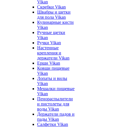
Vikan
Скребки Vikan
Швабры и щетки
для пола Vikan
Кулинарные кисти
Vikan
Ручные щетки
Vikan
Ручки Vikan
Настенные
крепления и
держатели Vikan
Ерши Vikan
Ковши пищевые
Vikan
Лопаты и вилы
Vikan
Мешалки пищевые
Vikan
Пенораспылители
и пистолеты для
воды Vikan
Держатели падов и
пады Vikan
Салфетки Vikan