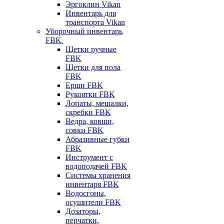
Эргоклин Vikan
Инвентарь для
транспорта Vikan
Уборочный инвентарь
FBK
Щетки ручные
FBK
Щетки для пола
FBK
Ерши FBK
Рукоятки FBK
Лопаты, мешалки,
скребки FBK
Ведра, ковши,
совки FBK
Абразивные губки
FBK
Инструмент с
водоподачей FBK
Системы хранения
инвентаря FBK
Водосгоны,
осушители FBK
Дозаторы,
перчатки,