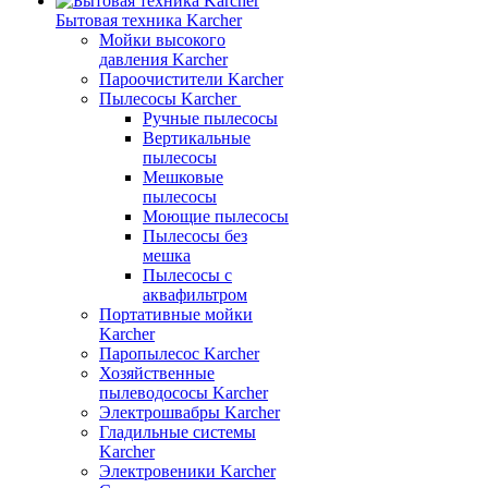
Бытовая техника Karcher
Мойки высокого
давления Karcher
Пароочистители Karcher
Пылесосы Karcher
Ручные пылесосы
Вертикальные
пылесосы
Мешковые
пылесосы
Моющие пылесосы
Пылесосы без
мешка
Пылесосы с
аквафильтром
Портативные мойки
Karcher
Паропылесос Karcher
Хозяйственные
пылеводососы Karcher
Электрошвабры Karcher
Гладильные системы
Karcher
Электровеники Karcher