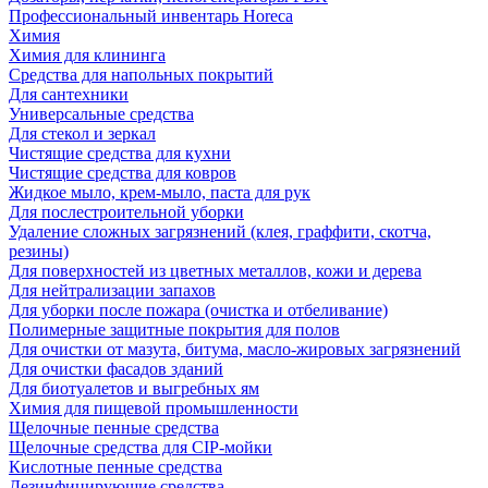
Профессиональный инвентарь Horeca
Химия
Химия для клининга
Средства для напольных покрытий
Для сантехники
Универсальные средства
Для стекол и зеркал
Чистящие средства для кухни
Чистящие средства для ковров
Жидкое мыло, крем-мыло, паста для рук
Для послестроительной уборки
Удаление сложных загрязнений (клея, граффити, скотча,
резины)
Для поверхностей из цветных металлов, кожи и дерева
Для нейтрализации запахов
Для уборки после пожара (очистка и отбеливание)
Полимерные защитные покрытия для полов
Для очистки от мазута, битума, масло-жировых загрязнений
Для очистки фасадов зданий
Для биотуалетов и выгребных ям
Химия для пищевой промышленности
Щелочные пенные средства
Щелочные средства для CIP-мойки
Кислотные пенные средства
Дезинфицирующие средства