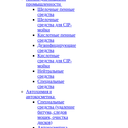
промышленности
Щелочные пенные
средства
Щелочные
средства для CIP-
мойки
Кислотные пенные
средства
Дезинфицирующие
средства
Кислотные
средства для CIP-
мойки
Нейтральные
средства
Специальные
средства
Автохимия и
автокосметика
Специальные
средства (удаление
битума, следов
мошек, очистка
дисков)
Автокосметика