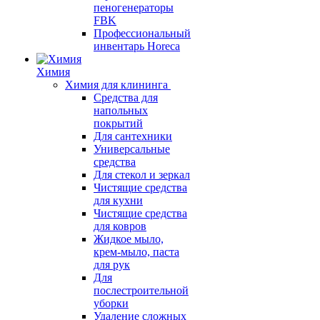
пеногенераторы
FBK
Профессиональный
инвентарь Horeca
Химия
Химия для клининга
Средства для
напольных
покрытий
Для сантехники
Универсальные
средства
Для стекол и зеркал
Чистящие средства
для кухни
Чистящие средства
для ковров
Жидкое мыло,
крем-мыло, паста
для рук
Для
послестроительной
уборки
Удаление сложных