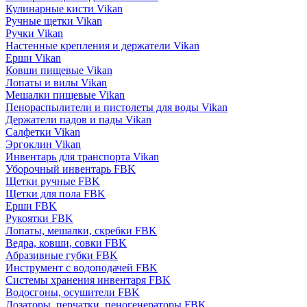
Кулинарные кисти Vikan
Ручные щетки Vikan
Ручки Vikan
Настенные крепления и держатели Vikan
Ерши Vikan
Ковши пищевые Vikan
Лопаты и вилы Vikan
Мешалки пищевые Vikan
Пенораспылители и пистолеты для воды Vikan
Держатели падов и пады Vikan
Салфетки Vikan
Эргоклин Vikan
Инвентарь для транспорта Vikan
Уборочный инвентарь FBK
Щетки ручные FBK
Щетки для пола FBK
Ерши FBK
Рукоятки FBK
Лопаты, мешалки, скребки FBK
Ведра, ковши, совки FBK
Абразивные губки FBK
Инструмент с водоподачей FBK
Системы хранения инвентаря FBK
Водосгоны, осушители FBK
Дозаторы, перчатки, пеногенераторы FBK