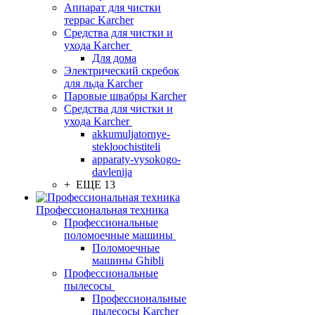
Аппарат для чистки
террас Karcher
Средства для чистки и
ухода Karcher
Для дома
Электрический скребок
для льда Karcher
Паровые швабры Karcher
Средства для чистки и
ухода Karcher
akkumuljatornye-
stekloochistiteli
apparaty-vysokogo-
davlenija
+ ЕЩЕ 13
Профессиональная техника
Профессиональные
поломоечные машины
Поломоечные
машины Ghibli
Профессиональные
пылесосы
Профессиональные
пылесосы Karcher