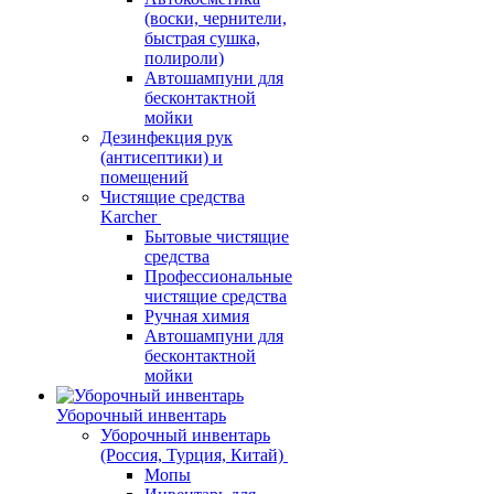
(воски, чернители,
быстрая сушка,
полироли)
Автошампуни для
бесконтактной
мойки
Дезинфекция рук
(антисептики) и
помещений
Чистящие средства
Karcher
Бытовые чистящие
средства
Профессиональные
чистящие средства
Ручная химия
Автошампуни для
бесконтактной
мойки
Уборочный инвентарь
Уборочный инвентарь
(Россия, Турция, Китай)
Мопы