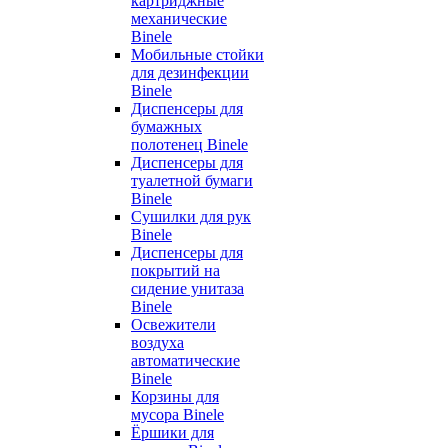
картриджные
механические
Binele
Мобильные стойки
для дезинфекции
Binele
Диспенсеры для
бумажных
полотенец Binele
Диспенсеры для
туалетной бумаги
Binele
Сушилки для рук
Binele
Диспенсеры для
покрытий на
сидение унитаза
Binele
Освежители
воздуха
автоматические
Binele
Корзины для
мусора Binele
Ёршики для