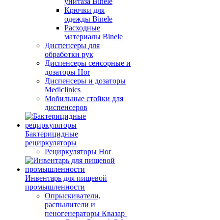
унитаза Binele
Крючки для
одежды Binele
Расходные
материалы Binele
Диспенсеры для
обработки рук
Диспенсеры сенсорные и
дозаторы Hor
Диспенсеры и дозаторы
Mediclinics
Мобильные стойки для
диспенсеров
Бактерицидные
рециркуляторы
Рециркуляторы Hor
Инвентарь для пищевой
промышленности
Опрыскиватели,
распылители и
пеногенераторы Квазар