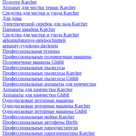
Полотер Karcher
Аппарат для чистки террас Karcher
Средства для чистки и ухода Karcher
Для дома
Электрический скребок для льда Karcher
Паровые швабры Karcher
Средства для чистки и ухода Karcher
akkumuljatornye-stekloochistiteli
apparaty-vysokogo-davlenija
Профессиональная техника
Профессиональные поломоечные машины
Поломоечные машины Ghibli
Профессиональные пылесосы
Профессиональные пылесосы Karcher
Профессиональные пылесосы Ghibli
Профессиональные аппараты для химчистки
Аппараты для химчистки Karcher
Аппараты для химчистки Ghibli
Однодисковые роторные машины
Однодисковые роторные машины Karcher
Однодисковые роторные машины Ghibli
Профессиональные мойки Karcher
Профессиональные автофены Bieffe
Профессиональные пароочистители
Профессиональные парогенераторы Karcher