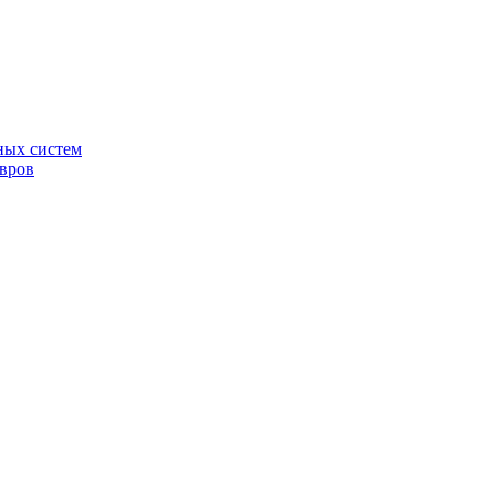
ных систем
овров