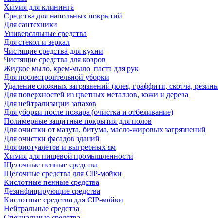
Химия для клининга
Средства для напольных покрытий
Для сантехники
Универсальные средства
Для стекол и зеркал
Чистящие средства для кухни
Чистящие средства для ковров
Жидкое мыло, крем-мыло, паста для рук
Для послестроительной уборки
Удаление сложных загрязнений (клея, граффити, скотча, резины
Для поверхностей из цветных металлов, кожи и дерева
Для нейтрализации запахов
Для уборки после пожара (очистка и отбеливание)
Полимерные защитные покрытия для полов
Для очистки от мазута, битума, масло-жировых загрязнений
Для очистки фасадов зданий
Для биотуалетов и выгребных ям
Химия для пищевой промышленности
Щелочные пенные средства
Щелочные средства для CIP-мойки
Кислотные пенные средства
Дезинфицирующие средства
Кислотные средства для CIP-мойки
Нейтральные средства
Специальные средства