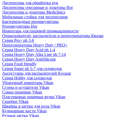
Диспенсеры для обработки рук
Диспенсеры сенсорные и дозаторы Hor
Диспенсеры и дозаторы Mediclinics
Мобильные стойки для диспенсеров
Бактерицидные рециркуляторы
Рециркуляторы Hor
Инвентарь для пищевой промышленности
Опрыскиватели, распылители и пеногенераторы Квазар
Серия Pro+ ph 3-8
Пеногенераторы Heavy Duty / PRO+
Серия Heavy Duty Acid ph 1-4
Серия Heavy Duty Alka Line ph 7-14
Серия Heavy Duty AntiSilicone
Серия Food friendly
Серия Super ph 5-7 для садоводов
Аксессуары для распылителей Kwazar
Серия Hobby для садоводов
Уборочный инвентарь Vikan
Сгоны и осушители Vikan
Совки пищевые Vikan
Пластиковые пищевые ведра Vikan
Скребки Vikan
Швабры и щетки для пола Vikan
Кулинарные кисти Vikan
Ручные щетки Vikan