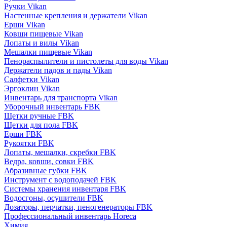
Ручки Vikan
Настенные крепления и держатели Vikan
Ерши Vikan
Ковши пищевые Vikan
Лопаты и вилы Vikan
Мешалки пищевые Vikan
Пенораспылители и пистолеты для воды Vikan
Держатели падов и пады Vikan
Салфетки Vikan
Эргоклин Vikan
Инвентарь для транспорта Vikan
Уборочный инвентарь FBK
Щетки ручные FBK
Щетки для пола FBK
Ерши FBK
Рукоятки FBK
Лопаты, мешалки, скребки FBK
Ведра, ковши, совки FBK
Абразивные губки FBK
Инструмент с водоподачей FBK
Системы хранения инвентаря FBK
Водосгоны, осушители FBK
Дозаторы, перчатки, пеногенераторы FBK
Профессиональный инвентарь Horeca
Химия