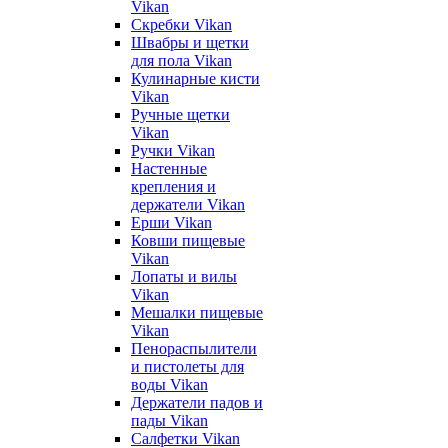
Vikan
Скребки Vikan
Швабры и щетки
для пола Vikan
Кулинарные кисти
Vikan
Ручные щетки
Vikan
Ручки Vikan
Настенные
крепления и
держатели Vikan
Ерши Vikan
Ковши пищевые
Vikan
Лопаты и вилы
Vikan
Мешалки пищевые
Vikan
Пенораспылители
и пистолеты для
воды Vikan
Держатели падов и
пады Vikan
Салфетки Vikan