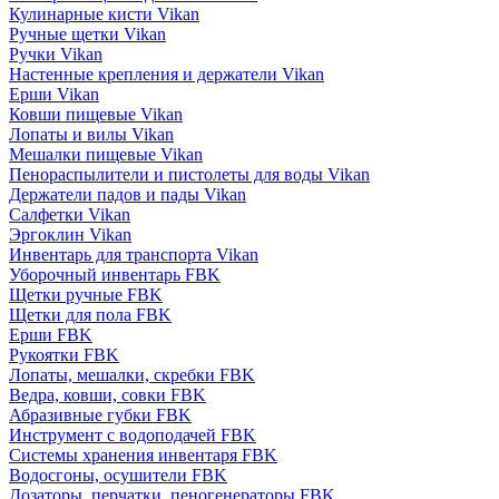
Кулинарные кисти Vikan
Ручные щетки Vikan
Ручки Vikan
Настенные крепления и держатели Vikan
Ерши Vikan
Ковши пищевые Vikan
Лопаты и вилы Vikan
Мешалки пищевые Vikan
Пенораспылители и пистолеты для воды Vikan
Держатели падов и пады Vikan
Салфетки Vikan
Эргоклин Vikan
Инвентарь для транспорта Vikan
Уборочный инвентарь FBK
Щетки ручные FBK
Щетки для пола FBK
Ерши FBK
Рукоятки FBK
Лопаты, мешалки, скребки FBK
Ведра, ковши, совки FBK
Абразивные губки FBK
Инструмент с водоподачей FBK
Системы хранения инвентаря FBK
Водосгоны, осушители FBK
Дозаторы, перчатки, пеногенераторы FBK