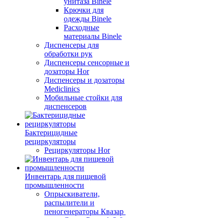
унитаза Binele
Крючки для
одежды Binele
Расходные
материалы Binele
Диспенсеры для
обработки рук
Диспенсеры сенсорные и
дозаторы Hor
Диспенсеры и дозаторы
Mediclinics
Мобильные стойки для
диспенсеров
Бактерицидные
рециркуляторы
Рециркуляторы Hor
Инвентарь для пищевой
промышленности
Опрыскиватели,
распылители и
пеногенераторы Квазар