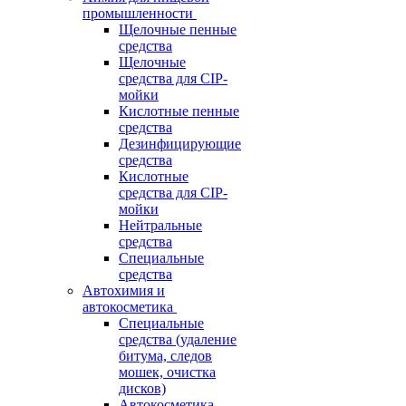
промышленности
Щелочные пенные
средства
Щелочные
средства для CIP-
мойки
Кислотные пенные
средства
Дезинфицирующие
средства
Кислотные
средства для CIP-
мойки
Нейтральные
средства
Специальные
средства
Автохимия и
автокосметика
Специальные
средства (удаление
битума, следов
мошек, очистка
дисков)
Автокосметика