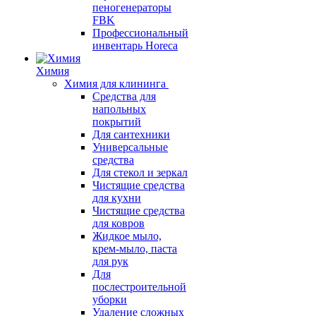
пеногенераторы
FBK
Профессиональный
инвентарь Horeca
Химия
Химия для клининга
Средства для
напольных
покрытий
Для сантехники
Универсальные
средства
Для стекол и зеркал
Чистящие средства
для кухни
Чистящие средства
для ковров
Жидкое мыло,
крем-мыло, паста
для рук
Для
послестроительной
уборки
Удаление сложных