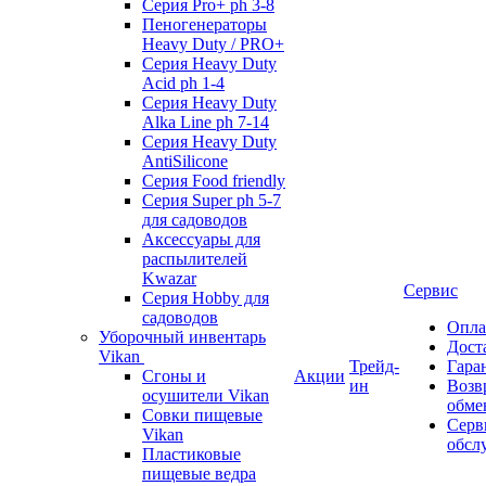
Серия Pro+ ph 3-8
Пеногенераторы
Heavy Duty / PRO+
Серия Heavy Duty
Acid ph 1-4
Серия Heavy Duty
Alka Line ph 7-14
Серия Heavy Duty
AntiSilicone
Серия Food friendly
Серия Super ph 5-7
для садоводов
Аксессуары для
распылителей
Kwazar
Сервис
Серия Hobby для
садоводов
Опла
Уборочный инвентарь
Дост
Vikan
Трейд-
Гара
Сгоны и
Акции
ин
Возв
осушители Vikan
обме
Совки пищевые
Серв
Vikan
обсл
Пластиковые
пищевые ведра