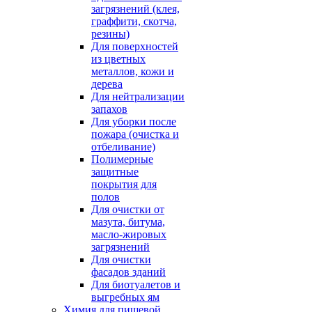
загрязнений (клея,
граффити, скотча,
резины)
Для поверхностей
из цветных
металлов, кожи и
дерева
Для нейтрализации
запахов
Для уборки после
пожара (очистка и
отбеливание)
Полимерные
защитные
покрытия для
полов
Для очистки от
мазута, битума,
масло-жировых
загрязнений
Для очистки
фасадов зданий
Для биотуалетов и
выгребных ям
Химия для пищевой