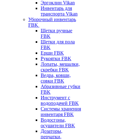
Эргоклин Vikan
Инвентарь для
транспорта Vikan
Уборочный инвентарь
FBK
Щетки ручные
FBK
Щетки для пола
FBK
Ерши FBK
Рукоятки FBK
Лопаты, мешалки,
скребки FBK
Ведра, ковши,
совки FBK
Абразивные губки
FBK
Инструмент с
водоподачей FBK
Системы хранения
инвентаря FBK
Водосгоны,
осушители FBK
Дозаторы,
перчатки,