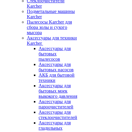
Стеклоочистители
Karcher
Подметальные машины
Karcher
Пылесосы Karcher для
сбора золы и сухого
мысора
Аксессуары для техники
Karcher
Аксессуары для
бытовых
пылесосов
Аксессуары для
бытовых насосов
АКБ для бытовой
техники
Аксессуары для
бытовых моек
выкокого давления
Аксессуары для
пароочистителей
Аксессуары для
стеклоочистителей
Аксессуары для
гладильных