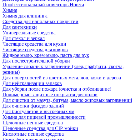
Профессиональный инвентарь Horeca
Химия
Химия для клининга
Средства для напольных покрытий
Для сантехники
Универсальные средства
Для стекол и зеркал
Чистящие средства для кухни
Чистящие средства для ковров
Жидкое мыло, крем-мыло, паста для рук
Для послестроительной уборки
Удаление сложных загрязнений (клея, граффити, скотча,
резины)
Для поверхностей из цветных металлов, кожи и дерева
Для нейтрализации запахов
Для уборки после пожара (очистка и отбеливание)
Полимерные защитные покрытия для полов
Для очистки от мазута, битума, масло-жировых загрязнений
Для очистки фасадов зданий
Для биотуалетов и выгребных ям
Химия для пищевой промышленности
Щелочные пенные средства
Щелочные средства для CIP-мойки
Кислотные пенные средства
Дезинфицирующие средства