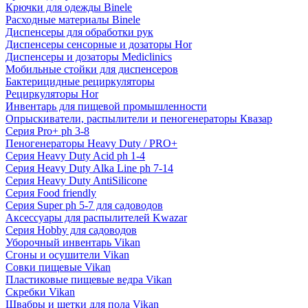
Крючки для одежды Binele
Расходные материалы Binele
Диспенсеры для обработки рук
Диспенсеры сенсорные и дозаторы Hor
Диспенсеры и дозаторы Mediclinics
Мобильные стойки для диспенсеров
Бактерицидные рециркуляторы
Рециркуляторы Hor
Инвентарь для пищевой промышленности
Опрыскиватели, распылители и пеногенераторы Квазар
Серия Pro+ ph 3-8
Пеногенераторы Heavy Duty / PRO+
Серия Heavy Duty Acid ph 1-4
Серия Heavy Duty Alka Line ph 7-14
Серия Heavy Duty AntiSilicone
Серия Food friendly
Серия Super ph 5-7 для садоводов
Аксессуары для распылителей Kwazar
Серия Hobby для садоводов
Уборочный инвентарь Vikan
Сгоны и осушители Vikan
Совки пищевые Vikan
Пластиковые пищевые ведра Vikan
Скребки Vikan
Швабры и щетки для пола Vikan