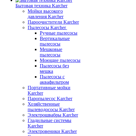
Бытовая техника Karcher
Мойки высокого
давления Karcher
Пароочистители Karcher
Пылесосы Karcher
Ручные пылесосы
Вертикальные
пылесосы
Мешковые
пылесосы
Моющие пылесосы
Пылесосы без
мешка
Пылесосы с
аквафильтром
Портативные мойки
Karcher
Паропылесос Karcher
Хозяйственные
пылеводососы Karcher
Электрошвабры Karcher
Гладильные системы
Karcher
Электровеники Karcher