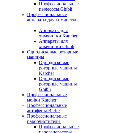
Профессиональные
пылесосы Ghibli
Профессиональные
аппараты для химчистки
Аппараты для
химчистки Karcher
Аппараты для
химчистки Ghibli
Однодисковые роторные
машины
Однодисковые
роторные машины
Karcher
Однодисковые
роторные машины
Ghibli
Профессиональные
мойки Karcher
Профессиональные
автофены Bieffe
Профессиональные
пароочистители
Профессиональные
парогенераторы