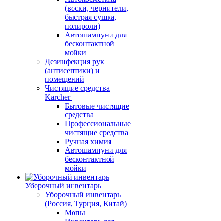
(воски, чернители,
быстрая сушка,
полироли)
Автошампуни для
бесконтактной
мойки
Дезинфекция рук
(антисептики) и
помещений
Чистящие средства
Karcher
Бытовые чистящие
средства
Профессиональные
чистящие средства
Ручная химия
Автошампуни для
бесконтактной
мойки
Уборочный инвентарь
Уборочный инвентарь
(Россия, Турция, Китай)
Мопы