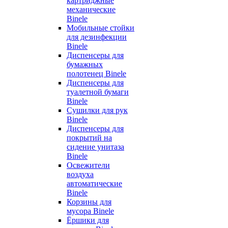
картриджные
механические
Binele
Мобильные стойки
для дезинфекции
Binele
Диспенсеры для
бумажных
полотенец Binele
Диспенсеры для
туалетной бумаги
Binele
Сушилки для рук
Binele
Диспенсеры для
покрытий на
сидение унитаза
Binele
Освежители
воздуха
автоматические
Binele
Корзины для
мусора Binele
Ёршики для