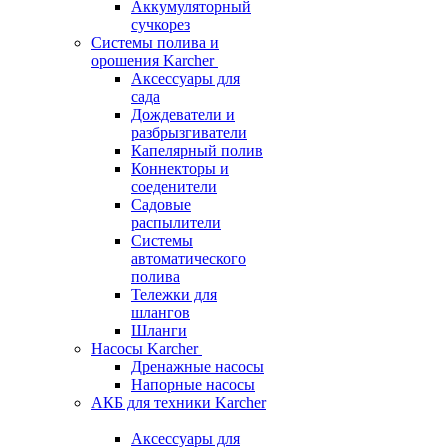
Аккумуляторный
сучкорез
Системы полива и
орошения Karcher
Аксессуары для
сада
Дождеватели и
разбрызгиватели
Капелярный полив
Коннекторы и
соеденители
Садовые
распылители
Системы
автоматического
полива
Тележки для
шлангов
Шланги
Насосы Karcher
Дренажные насосы
Напорные насосы
АКБ для техники Karcher
Аксессуары для