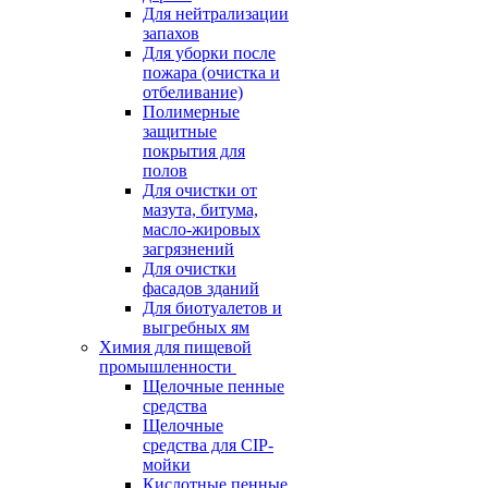
Для нейтрализации
запахов
Для уборки после
пожара (очистка и
отбеливание)
Полимерные
защитные
покрытия для
полов
Для очистки от
мазута, битума,
масло-жировых
загрязнений
Для очистки
фасадов зданий
Для биотуалетов и
выгребных ям
Химия для пищевой
промышленности
Щелочные пенные
средства
Щелочные
средства для CIP-
мойки
Кислотные пенные