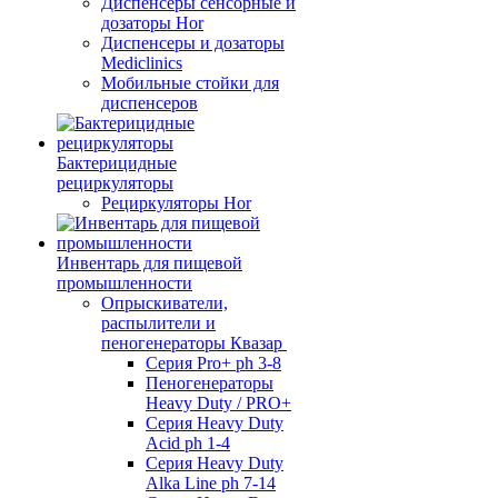
Диспенсеры сенсорные и
дозаторы Hor
Диспенсеры и дозаторы
Mediclinics
Мобильные стойки для
диспенсеров
Бактерицидные
рециркуляторы
Рециркуляторы Hor
Инвентарь для пищевой
промышленности
Опрыскиватели,
распылители и
пеногенераторы Квазар
Серия Pro+ ph 3-8
Пеногенераторы
Heavy Duty / PRO+
Серия Heavy Duty
Acid ph 1-4
Серия Heavy Duty
Alka Line ph 7-14