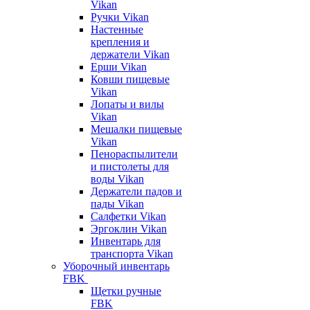
Vikan
Ручки Vikan
Настенные
крепления и
держатели Vikan
Ерши Vikan
Ковши пищевые
Vikan
Лопаты и вилы
Vikan
Мешалки пищевые
Vikan
Пенораспылители
и пистолеты для
воды Vikan
Держатели падов и
пады Vikan
Салфетки Vikan
Эргоклин Vikan
Инвентарь для
транспорта Vikan
Уборочный инвентарь
FBK
Щетки ручные
FBK