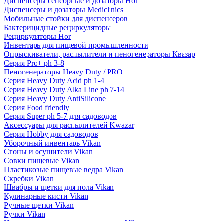
Диспенсеры сенсорные и дозаторы Hor
Диспенсеры и дозаторы Mediclinics
Мобильные стойки для диспенсеров
Бактерицидные рециркуляторы
Рециркуляторы Hor
Инвентарь для пищевой промышленности
Опрыскиватели, распылители и пеногенераторы Квазар
Серия Pro+ ph 3-8
Пеногенераторы Heavy Duty / PRO+
Серия Heavy Duty Acid ph 1-4
Серия Heavy Duty Alka Line ph 7-14
Серия Heavy Duty AntiSilicone
Серия Food friendly
Серия Super ph 5-7 для садоводов
Аксессуары для распылителей Kwazar
Серия Hobby для садоводов
Уборочный инвентарь Vikan
Сгоны и осушители Vikan
Совки пищевые Vikan
Пластиковые пищевые ведра Vikan
Скребки Vikan
Швабры и щетки для пола Vikan
Кулинарные кисти Vikan
Ручные щетки Vikan
Ручки Vikan