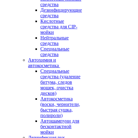
средства
Дезинфицирующие
средства
Кислотные
средства для CIP-
мойки
Нейтральные
средства
Специальные
средства
Автохимия и
автокосметика
Специальные
средства (удаление
битума, следов
мошек, очистка
дисков)
Автокосметика
(воски, чернители,
быстрая сушка,
полироли)
Автошампуни для
бесконтактной
мойки
Дезинфекция рук