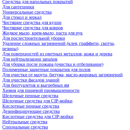
Средства для напольных покрытий
Для сантехники
Универсальные средства
Для стекол и зеркал
Чистящие средства для кухни
Чистящие средства для ковров
Жидкое мыло, крем-мыло, паста для рук
Для послестроительной уборки
Удаление сложных загрязнений (клея, граффити, скотча,
резины)
Для поверхностей из цветных металлов, кожи и дерева
Для нейтрализации запахов
Для уборки после пожара (очистка и отбеливание)
Полимерные защитные покрытия для полов
Для очистки от мазута, битума, масло-жировых загрязнений
Для очистки фасадов зданий
Для биотуалетов и выгребных ям
Химия для пищевой промышленности
Щелочные пенные средства
Щелочные средства для CIP-мойки
Кислотные пенные средства
Дезинфицирующие средства
Кислотные средства для CIP-мойки
Нейтральные средства
Специальные средства