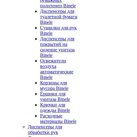
бумажных
полотенец Binele
Диспенсеры для
туалетной бумаги
Binele
Сушилки для рук
Binele
Диспенсеры для
покрытий на
сидение унитаза
Binele
Освежители
воздуха
автоматические
Binele
Корзины для
мусора Binele
Ёршики для
унитаза Binele
Крючки для
одежды Binele
Расходные
материалы Binele
Диспенсеры для
обработки рук