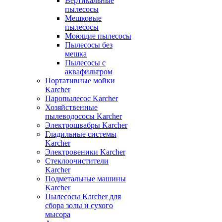
Вертикальные
пылесосы
Мешковые
пылесосы
Моющие пылесосы
Пылесосы без
мешка
Пылесосы с
аквафильтром
Портативные мойки
Karcher
Паропылесос Karcher
Хозяйственные
пылеводососы Karcher
Электрошвабры Karcher
Гладильные системы
Karcher
Электровеники Karcher
Стеклоочистители
Karcher
Подметальные машины
Karcher
Пылесосы Karcher для
сбора золы и сухого
мысора