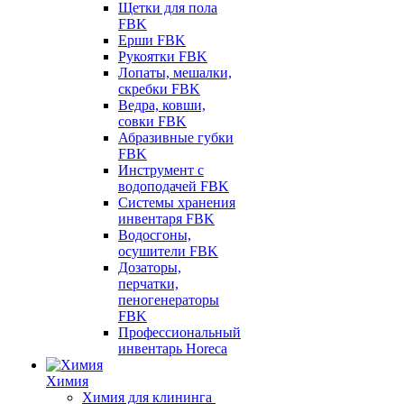
Щетки для пола
FBK
Ерши FBK
Рукоятки FBK
Лопаты, мешалки,
скребки FBK
Ведра, ковши,
совки FBK
Абразивные губки
FBK
Инструмент с
водоподачей FBK
Системы хранения
инвентаря FBK
Водосгоны,
осушители FBK
Дозаторы,
перчатки,
пеногенераторы
FBK
Профессиональный
инвентарь Horeca
Химия
Химия для клининга