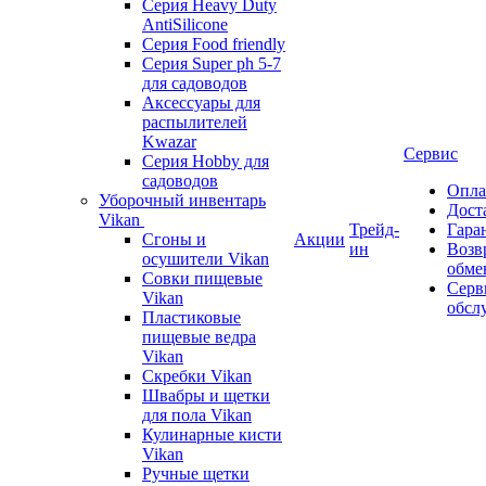
Серия Heavy Duty
AntiSilicone
Серия Food friendly
Серия Super ph 5-7
для садоводов
Аксессуары для
распылителей
Kwazar
Сервис
Серия Hobby для
садоводов
Опла
Уборочный инвентарь
Дост
Vikan
Трейд-
Гара
Сгоны и
Акции
ин
Возв
осушители Vikan
обме
Совки пищевые
Серв
Vikan
обсл
Пластиковые
пищевые ведра
Vikan
Скребки Vikan
Швабры и щетки
для пола Vikan
Кулинарные кисти
Vikan
Ручные щетки