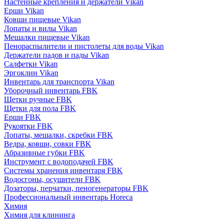
Настенные крепления и держатели Vikan
Ерши Vikan
Ковши пищевые Vikan
Лопаты и вилы Vikan
Мешалки пищевые Vikan
Пенораспылители и пистолеты для воды Vikan
Держатели падов и пады Vikan
Салфетки Vikan
Эргоклин Vikan
Инвентарь для транспорта Vikan
Уборочный инвентарь FBK
Щетки ручные FBK
Щетки для пола FBK
Ерши FBK
Рукоятки FBK
Лопаты, мешалки, скребки FBK
Ведра, ковши, совки FBK
Абразивные губки FBK
Инструмент с водоподачей FBK
Системы хранения инвентаря FBK
Водосгоны, осушители FBK
Дозаторы, перчатки, пеногенераторы FBK
Профессиональный инвентарь Horeca
Химия
Химия для клининга