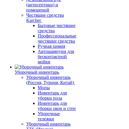
(антисептики) и
помещений
Чистящие средства
Karcher
Бытовые чистящие
средства
Профессиональные
чистящие средства
Ручная химия
Автошампуни для
бесконтактной
мойки
Уборочный инвентарь
Уборочный инвентарь
(Россия, Турция, Китай)
Мопы
Инвентарь для
уборки пола
Инвентарь для
уборки окон и стен
Уборочные
тележки
Уборочный инвентарь