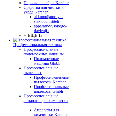
Паровые швабры Karcher
Средства для чистки и
ухода Karcher
akkumuljatornye-
stekloochistiteli
apparaty-vysokogo-
davlenija
+ ЕЩЕ 13
Профессиональная техника
Профессиональные
поломоечные машины
Поломоечные
машины Ghibli
Профессиональные
пылесосы
Профессиональные
пылесосы Karcher
Профессиональные
пылесосы Ghibli
Профессиональные
аппараты для химчистки
Аппараты для
химчистки Karcher