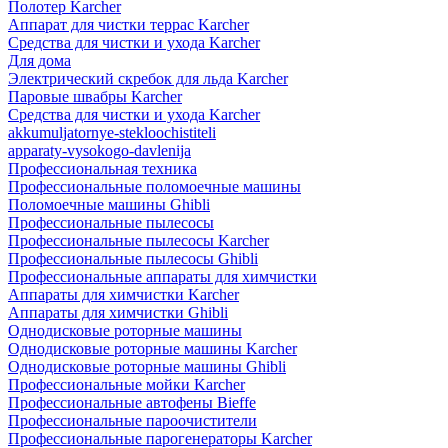
Полотер Karcher
Аппарат для чистки террас Karcher
Средства для чистки и ухода Karcher
Для дома
Электрический скребок для льда Karcher
Паровые швабры Karcher
Средства для чистки и ухода Karcher
akkumuljatornye-stekloochistiteli
apparaty-vysokogo-davlenija
Профессиональная техника
Профессиональные поломоечные машины
Поломоечные машины Ghibli
Профессиональные пылесосы
Профессиональные пылесосы Karcher
Профессиональные пылесосы Ghibli
Профессиональные аппараты для химчистки
Аппараты для химчистки Karcher
Аппараты для химчистки Ghibli
Однодисковые роторные машины
Однодисковые роторные машины Karcher
Однодисковые роторные машины Ghibli
Профессиональные мойки Karcher
Профессиональные автофены Bieffe
Профессиональные пароочистители
Профессиональные парогенераторы Karcher