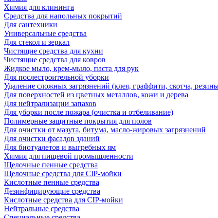
Химия для клининга
Средства для напольных покрытий
Для сантехники
Универсальные средства
Для стекол и зеркал
Чистящие средства для кухни
Чистящие средства для ковров
Жидкое мыло, крем-мыло, паста для рук
Для послестроительной уборки
Удаление сложных загрязнений (клея, граффити, скотча, резины
Для поверхностей из цветных металлов, кожи и дерева
Для нейтрализации запахов
Для уборки после пожара (очистка и отбеливание)
Полимерные защитные покрытия для полов
Для очистки от мазута, битума, масло-жировых загрязнений
Для очистки фасадов зданий
Для биотуалетов и выгребных ям
Химия для пищевой промышленности
Щелочные пенные средства
Щелочные средства для CIP-мойки
Кислотные пенные средства
Дезинфицирующие средства
Кислотные средства для CIP-мойки
Нейтральные средства
Специальные средства