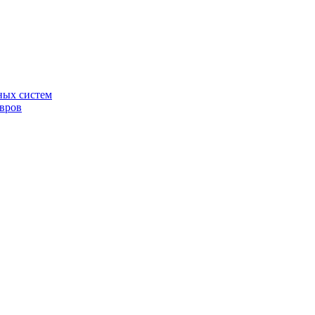
ных систем
овров