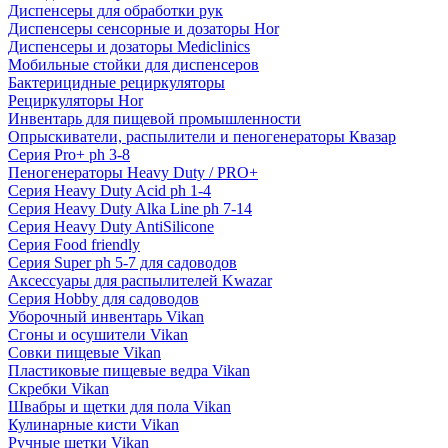
Диспенсеры для обработки рук
Диспенсеры сенсорные и дозаторы Hor
Диспенсеры и дозаторы Mediclinics
Мобильные стойки для диспенсеров
Бактерицидные рециркуляторы
Рециркуляторы Hor
Инвентарь для пищевой промышленности
Опрыскиватели, распылители и пеногенераторы Квазар
Серия Pro+ ph 3-8
Пеногенераторы Heavy Duty / PRO+
Серия Heavy Duty Acid ph 1-4
Серия Heavy Duty Alka Line ph 7-14
Серия Heavy Duty AntiSilicone
Серия Food friendly
Серия Super ph 5-7 для садоводов
Аксессуары для распылителей Kwazar
Серия Hobby для садоводов
Уборочный инвентарь Vikan
Сгоны и осушители Vikan
Совки пищевые Vikan
Пластиковые пищевые ведра Vikan
Скребки Vikan
Швабры и щетки для пола Vikan
Кулинарные кисти Vikan
Ручные щетки Vikan