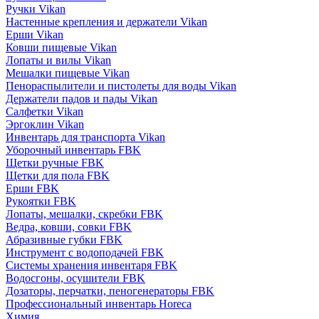
Ручки Vikan
Настенные крепления и держатели Vikan
Ерши Vikan
Ковши пищевые Vikan
Лопаты и вилы Vikan
Мешалки пищевые Vikan
Пенораспылители и пистолеты для воды Vikan
Держатели падов и пады Vikan
Салфетки Vikan
Эргоклин Vikan
Инвентарь для транспорта Vikan
Уборочный инвентарь FBK
Щетки ручные FBK
Щетки для пола FBK
Ерши FBK
Рукоятки FBK
Лопаты, мешалки, скребки FBK
Ведра, ковши, совки FBK
Абразивные губки FBK
Инструмент с водоподачей FBK
Системы хранения инвентаря FBK
Водосгоны, осушители FBK
Дозаторы, перчатки, пеногенераторы FBK
Профессиональный инвентарь Horeca
Химия