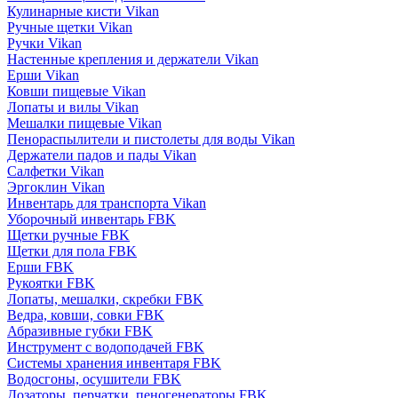
Кулинарные кисти Vikan
Ручные щетки Vikan
Ручки Vikan
Настенные крепления и держатели Vikan
Ерши Vikan
Ковши пищевые Vikan
Лопаты и вилы Vikan
Мешалки пищевые Vikan
Пенораспылители и пистолеты для воды Vikan
Держатели падов и пады Vikan
Салфетки Vikan
Эргоклин Vikan
Инвентарь для транспорта Vikan
Уборочный инвентарь FBK
Щетки ручные FBK
Щетки для пола FBK
Ерши FBK
Рукоятки FBK
Лопаты, мешалки, скребки FBK
Ведра, ковши, совки FBK
Абразивные губки FBK
Инструмент с водоподачей FBK
Системы хранения инвентаря FBK
Водосгоны, осушители FBK
Дозаторы, перчатки, пеногенераторы FBK