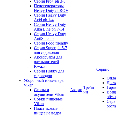
Серия Pro+ ph 3-8
Пеногенераторы
Heavy Duty / PRO+
Серия Heavy Duty
Acid ph 1-4
Серия Heavy Duty
Alka Line ph 7-14
Серия Heavy Duty
AntiSilicone
Серия Food friendly
Серия Super ph 5-7
для садоводов
Аксессуары для
распылителей
Kwazar
Сервис
Серия Hobby для
садоводов
Опла
Уборочный инвентарь
Дост
Vikan
Трейд-
Гара
Сгоны и
Акции
ин
Возв
осушители Vikan
обме
Совки пищевые
Серв
Vikan
обсл
Пластиковые
пищевые ведра