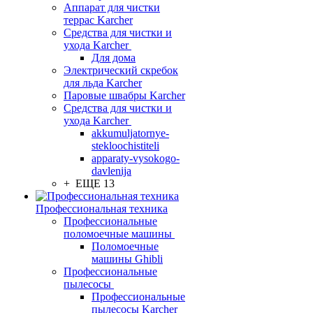
Аппарат для чистки
террас Karcher
Средства для чистки и
ухода Karcher
Для дома
Электрический скребок
для льда Karcher
Паровые швабры Karcher
Средства для чистки и
ухода Karcher
akkumuljatornye-
stekloochistiteli
apparaty-vysokogo-
davlenija
+ ЕЩЕ 13
Профессиональная техника
Профессиональные
поломоечные машины
Поломоечные
машины Ghibli
Профессиональные
пылесосы
Профессиональные
пылесосы Karcher