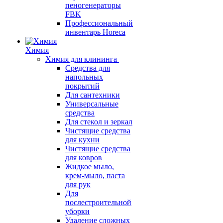
пеногенераторы
FBK
Профессиональный
инвентарь Horeca
Химия
Химия для клининга
Средства для
напольных
покрытий
Для сантехники
Универсальные
средства
Для стекол и зеркал
Чистящие средства
для кухни
Чистящие средства
для ковров
Жидкое мыло,
крем-мыло, паста
для рук
Для
послестроительной
уборки
Удаление сложных