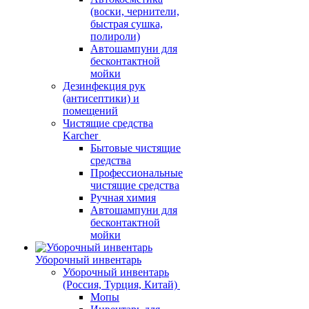
(воски, чернители,
быстрая сушка,
полироли)
Автошампуни для
бесконтактной
мойки
Дезинфекция рук
(антисептики) и
помещений
Чистящие средства
Karcher
Бытовые чистящие
средства
Профессиональные
чистящие средства
Ручная химия
Автошампуни для
бесконтактной
мойки
Уборочный инвентарь
Уборочный инвентарь
(Россия, Турция, Китай)
Мопы