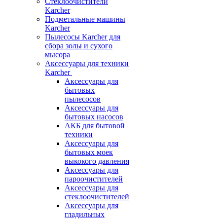
Стеклоочистители
Karcher
Подметальные машины
Karcher
Пылесосы Karcher для
сбора золы и сухого
мысора
Аксессуары для техники
Karcher
Аксессуары для
бытовых
пылесосов
Аксессуары для
бытовых насосов
АКБ для бытовой
техники
Аксессуары для
бытовых моек
выкокого давления
Аксессуары для
пароочистителей
Аксессуары для
стеклоочистителей
Аксессуары для
гладильных