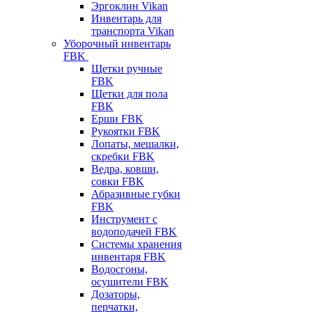
Эргоклин Vikan
Инвентарь для
транспорта Vikan
Уборочный инвентарь
FBK
Щетки ручные
FBK
Щетки для пола
FBK
Ерши FBK
Рукоятки FBK
Лопаты, мешалки,
скребки FBK
Ведра, ковши,
совки FBK
Абразивные губки
FBK
Инструмент с
водоподачей FBK
Системы хранения
инвентаря FBK
Водосгоны,
осушители FBK
Дозаторы,
перчатки,