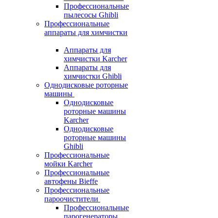
Профессиональные
пылесосы Ghibli
Профессиональные
аппараты для химчистки
Аппараты для
химчистки Karcher
Аппараты для
химчистки Ghibli
Однодисковые роторные
машины
Однодисковые
роторные машины
Karcher
Однодисковые
роторные машины
Ghibli
Профессиональные
мойки Karcher
Профессиональные
автофены Bieffe
Профессиональные
пароочистители
Профессиональные
парогенераторы