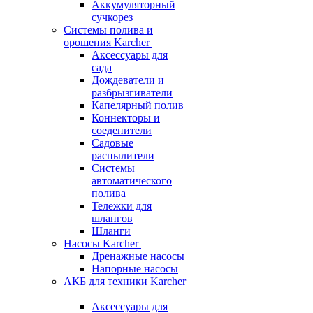
Аккумуляторный
сучкорез
Системы полива и
орошения Karcher
Аксессуары для
сада
Дождеватели и
разбрызгиватели
Капелярный полив
Коннекторы и
соеденители
Садовые
распылители
Системы
автоматического
полива
Тележки для
шлангов
Шланги
Насосы Karcher
Дренажные насосы
Напорные насосы
АКБ для техники Karcher
Аксессуары для