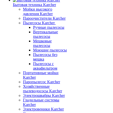
Бытовая техника Karcher
Мойки высокого
давления Karcher
Пароочистители Karcher
Пылесосы Karcher
Ручные пылесосы
Вертикальные
пылесосы
Мешковые
пылесосы
Моющие пылесосы
Пылесосы без
мешка
Пылесосы с
аквафильтром
Портативные мойки
Karcher
Паропылесос Karcher
Хозяйственные
пылеводососы Karcher
Электрошвабры Karcher
Гладильные системы
Karcher
Электровеники Karcher