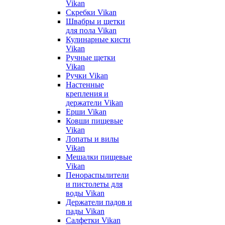
Vikan
Скребки Vikan
Швабры и щетки
для пола Vikan
Кулинарные кисти
Vikan
Ручные щетки
Vikan
Ручки Vikan
Настенные
крепления и
держатели Vikan
Ерши Vikan
Ковши пищевые
Vikan
Лопаты и вилы
Vikan
Мешалки пищевые
Vikan
Пенораспылители
и пистолеты для
воды Vikan
Держатели падов и
пады Vikan
Салфетки Vikan