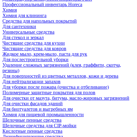
Профессиональный инвентарь Horeca
Химия
Химия для клининга
Средства для напольных покрытий
Для сантехники
Универсальные средства
Для стекол и зеркал
Чистящие средства для кухни
Чистящие средства для ковров
Жидкое мыло, крем-мыло, паста для рук
Для послестроительной уборки
Удаление сложных загрязнений (клея, граффити, скотча,
резины)
Для поверхностей из цветных металлов, кожи и дерева
Для нейтрализации запахов
Для уборки после пожара (очистка и отбеливание)
Полимерные защитные покрытия для полов
Для очистки от мазута, битума, масло-жировых загрязнений
Для очистки фасадов зданий
Для биотуалетов и выгребных ям
Химия для пищевой промышленности
Щелочные пенные средства
Щелочные средства для CIP-мойки
Кислотные пенные средства
Дезинфицирующие средства