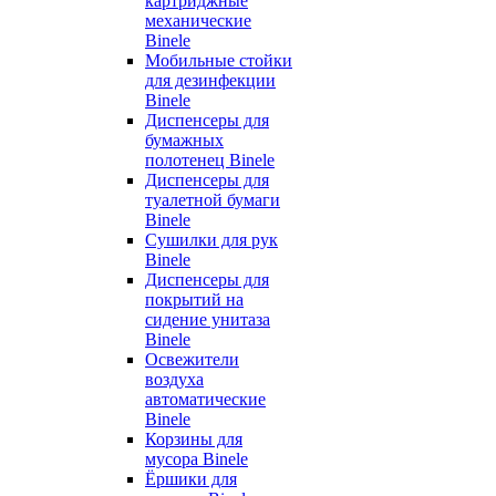
картриджные
механические
Binele
Мобильные стойки
для дезинфекции
Binele
Диспенсеры для
бумажных
полотенец Binele
Диспенсеры для
туалетной бумаги
Binele
Сушилки для рук
Binele
Диспенсеры для
покрытий на
сидение унитаза
Binele
Освежители
воздуха
автоматические
Binele
Корзины для
мусора Binele
Ёршики для