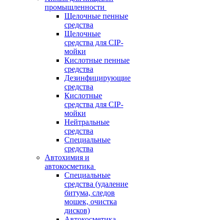
промышленности
Щелочные пенные
средства
Щелочные
средства для CIP-
мойки
Кислотные пенные
средства
Дезинфицирующие
средства
Кислотные
средства для CIP-
мойки
Нейтральные
средства
Специальные
средства
Автохимия и
автокосметика
Специальные
средства (удаление
битума, следов
мошек, очистка
дисков)
Автокосметика