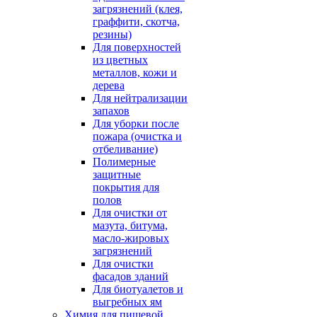
загрязнений (клея,
граффити, скотча,
резины)
Для поверхностей
из цветных
металлов, кожи и
дерева
Для нейтрализации
запахов
Для уборки после
пожара (очистка и
отбеливание)
Полимерные
защитные
покрытия для
полов
Для очистки от
мазута, битума,
масло-жировых
загрязнений
Для очистки
фасадов зданий
Для биотуалетов и
выгребных ям
Химия для пищевой