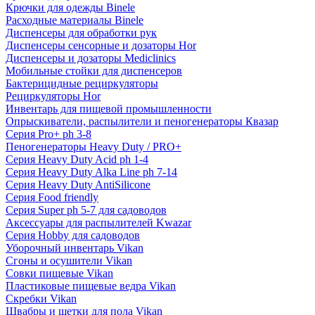
Крючки для одежды Binele
Расходные материалы Binele
Диспенсеры для обработки рук
Диспенсеры сенсорные и дозаторы Hor
Диспенсеры и дозаторы Mediclinics
Мобильные стойки для диспенсеров
Бактерицидные рециркуляторы
Рециркуляторы Hor
Инвентарь для пищевой промышленности
Опрыскиватели, распылители и пеногенераторы Квазар
Серия Pro+ ph 3-8
Пеногенераторы Heavy Duty / PRO+
Серия Heavy Duty Acid ph 1-4
Серия Heavy Duty Alka Line ph 7-14
Серия Heavy Duty AntiSilicone
Серия Food friendly
Серия Super ph 5-7 для садоводов
Аксессуары для распылителей Kwazar
Серия Hobby для садоводов
Уборочный инвентарь Vikan
Сгоны и осушители Vikan
Совки пищевые Vikan
Пластиковые пищевые ведра Vikan
Скребки Vikan
Швабры и щетки для пола Vikan