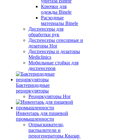
унитаза Binele
Крючки для
одежды Binele
Расходные
материалы Binele
Диспенсеры для
обработки рук
Диспенсеры сенсорные и
дозаторы Hor
Диспенсеры и дозаторы
Mediclinics
Мобильные стойки для
диспенсеров
Бактерицидные
рециркуляторы
Рециркуляторы Hor
Инвентарь для пищевой
промышленности
Опрыскиватели,
распылители и
пеногенераторы Квазар