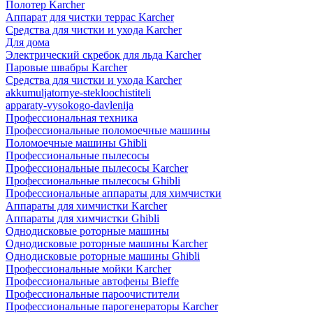
Полотер Karcher
Аппарат для чистки террас Karcher
Средства для чистки и ухода Karcher
Для дома
Электрический скребок для льда Karcher
Паровые швабры Karcher
Средства для чистки и ухода Karcher
akkumuljatornye-stekloochistiteli
apparaty-vysokogo-davlenija
Профессиональная техника
Профессиональные поломоечные машины
Поломоечные машины Ghibli
Профессиональные пылесосы
Профессиональные пылесосы Karcher
Профессиональные пылесосы Ghibli
Профессиональные аппараты для химчистки
Аппараты для химчистки Karcher
Аппараты для химчистки Ghibli
Однодисковые роторные машины
Однодисковые роторные машины Karcher
Однодисковые роторные машины Ghibli
Профессиональные мойки Karcher
Профессиональные автофены Bieffe
Профессиональные пароочистители
Профессиональные парогенераторы Karcher