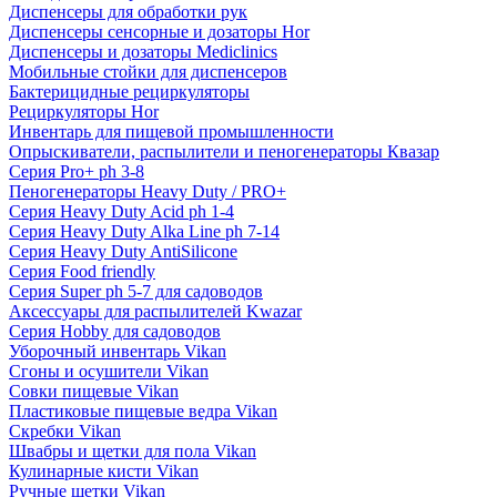
Диспенсеры для обработки рук
Диспенсеры сенсорные и дозаторы Hor
Диспенсеры и дозаторы Mediclinics
Мобильные стойки для диспенсеров
Бактерицидные рециркуляторы
Рециркуляторы Hor
Инвентарь для пищевой промышленности
Опрыскиватели, распылители и пеногенераторы Квазар
Серия Pro+ ph 3-8
Пеногенераторы Heavy Duty / PRO+
Серия Heavy Duty Acid ph 1-4
Серия Heavy Duty Alka Line ph 7-14
Серия Heavy Duty AntiSilicone
Серия Food friendly
Серия Super ph 5-7 для садоводов
Аксессуары для распылителей Kwazar
Серия Hobby для садоводов
Уборочный инвентарь Vikan
Сгоны и осушители Vikan
Совки пищевые Vikan
Пластиковые пищевые ведра Vikan
Скребки Vikan
Швабры и щетки для пола Vikan
Кулинарные кисти Vikan
Ручные щетки Vikan