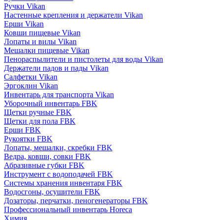
Ручки Vikan
Настенные крепления и держатели Vikan
Ерши Vikan
Ковши пищевые Vikan
Лопаты и вилы Vikan
Мешалки пищевые Vikan
Пенораспылители и пистолеты для воды Vikan
Держатели падов и пады Vikan
Салфетки Vikan
Эргоклин Vikan
Инвентарь для транспорта Vikan
Уборочный инвентарь FBK
Щетки ручные FBK
Щетки для пола FBK
Ерши FBK
Рукоятки FBK
Лопаты, мешалки, скребки FBK
Ведра, ковши, совки FBK
Абразивные губки FBK
Инструмент с водоподачей FBK
Системы хранения инвентаря FBK
Водосгоны, осушители FBK
Дозаторы, перчатки, пеногенераторы FBK
Профессиональный инвентарь Horeca
Химия