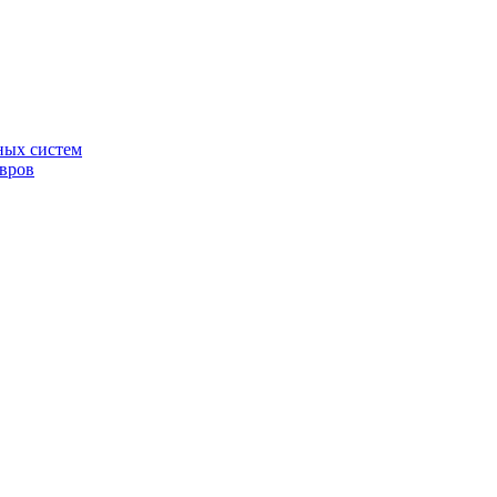
ных систем
овров