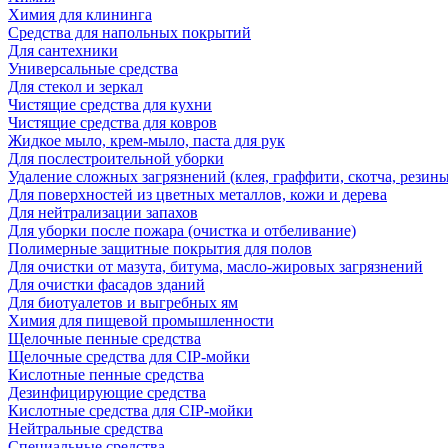
Химия для клининга
Средства для напольных покрытий
Для сантехники
Универсальные средства
Для стекол и зеркал
Чистящие средства для кухни
Чистящие средства для ковров
Жидкое мыло, крем-мыло, паста для рук
Для послестроительной уборки
Удаление сложных загрязнений (клея, граффити, скотча, резины
Для поверхностей из цветных металлов, кожи и дерева
Для нейтрализации запахов
Для уборки после пожара (очистка и отбеливание)
Полимерные защитные покрытия для полов
Для очистки от мазута, битума, масло-жировых загрязнений
Для очистки фасадов зданий
Для биотуалетов и выгребных ям
Химия для пищевой промышленности
Щелочные пенные средства
Щелочные средства для CIP-мойки
Кислотные пенные средства
Дезинфицирующие средства
Кислотные средства для CIP-мойки
Нейтральные средства
Специальные средства