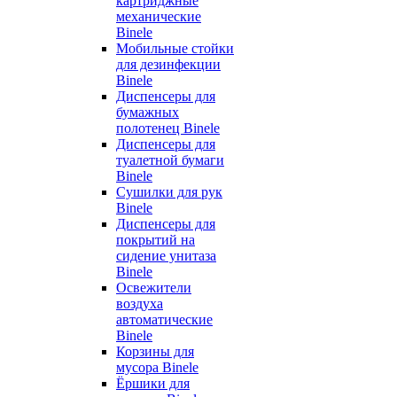
картриджные
механические
Binele
Мобильные стойки
для дезинфекции
Binele
Диспенсеры для
бумажных
полотенец Binele
Диспенсеры для
туалетной бумаги
Binele
Сушилки для рук
Binele
Диспенсеры для
покрытий на
сидение унитаза
Binele
Освежители
воздуха
автоматические
Binele
Корзины для
мусора Binele
Ёршики для