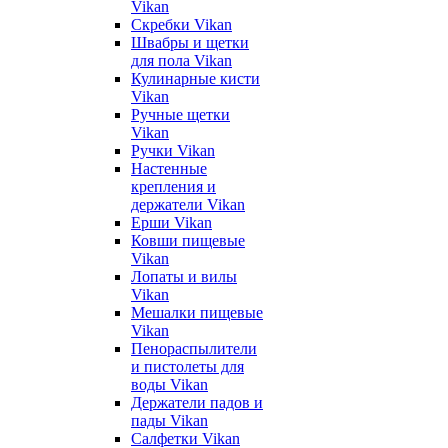
Vikan
Скребки Vikan
Швабры и щетки
для пола Vikan
Кулинарные кисти
Vikan
Ручные щетки
Vikan
Ручки Vikan
Настенные
крепления и
держатели Vikan
Ерши Vikan
Ковши пищевые
Vikan
Лопаты и вилы
Vikan
Мешалки пищевые
Vikan
Пенораспылители
и пистолеты для
воды Vikan
Держатели падов и
пады Vikan
Салфетки Vikan