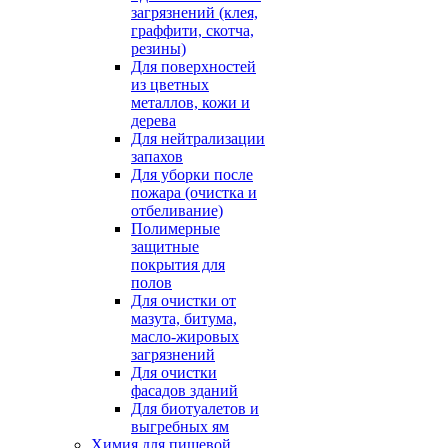
загрязнений (клея,
граффити, скотча,
резины)
Для поверхностей
из цветных
металлов, кожи и
дерева
Для нейтрализации
запахов
Для уборки после
пожара (очистка и
отбеливание)
Полимерные
защитные
покрытия для
полов
Для очистки от
мазута, битума,
масло-жировых
загрязнений
Для очистки
фасадов зданий
Для биотуалетов и
выгребных ям
Химия для пищевой