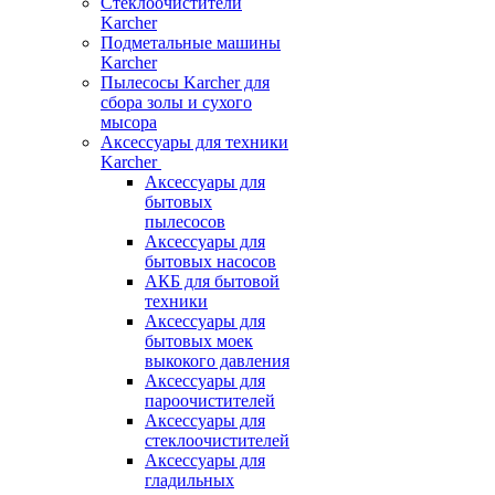
Стеклоочистители
Karcher
Подметальные машины
Karcher
Пылесосы Karcher для
сбора золы и сухого
мысора
Аксессуары для техники
Karcher
Аксессуары для
бытовых
пылесосов
Аксессуары для
бытовых насосов
АКБ для бытовой
техники
Аксессуары для
бытовых моек
выкокого давления
Аксессуары для
пароочистителей
Аксессуары для
стеклоочистителей
Аксессуары для
гладильных