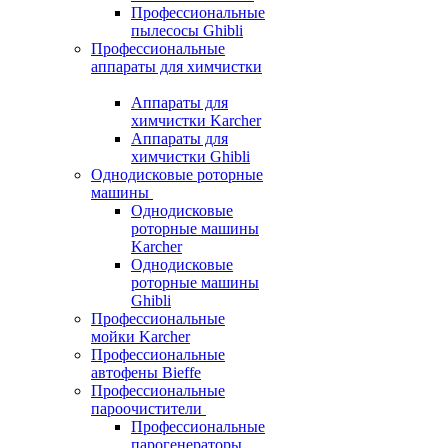
Профессиональные
пылесосы Ghibli
Профессиональные
аппараты для химчистки
Аппараты для
химчистки Karcher
Аппараты для
химчистки Ghibli
Однодисковые роторные
машины
Однодисковые
роторные машины
Karcher
Однодисковые
роторные машины
Ghibli
Профессиональные
мойки Karcher
Профессиональные
автофены Bieffe
Профессиональные
пароочистители
Профессиональные
парогенераторы