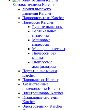
Бытовая техника Karcher
Мойки высокого
давления Karcher
Пароочистители Karcher
Пылесосы Karcher
Ручные пылесосы
Вертикальные
пылесосы
Мешковые
пылесосы
Моющие пылесосы
Пылесосы без
мешка
Пылесосы с
аквафильтром
Портативные мойки
Karcher
Паропылесос Karcher
Хозяйственные
пылеводососы Karcher
Электрошвабры Karcher
Гладильные системы
Karcher
Электровеники Karcher