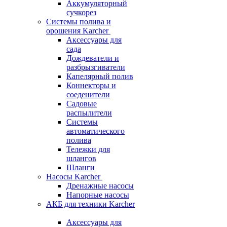
Аккумуляторный
сучкорез
Системы полива и
орошения Karcher
Аксессуары для
сада
Дождеватели и
разбрызгиватели
Капелярный полив
Коннекторы и
соеденители
Садовые
распылители
Системы
автоматического
полива
Тележки для
шлангов
Шланги
Насосы Karcher
Дренажные насосы
Напорные насосы
АКБ для техники Karcher
Аксессуары для