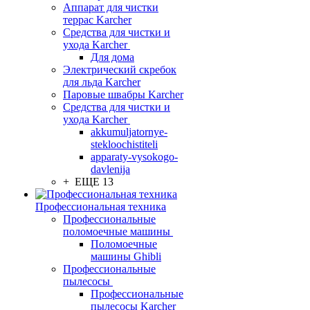
Аппарат для чистки
террас Karcher
Средства для чистки и
ухода Karcher
Для дома
Электрический скребок
для льда Karcher
Паровые швабры Karcher
Средства для чистки и
ухода Karcher
akkumuljatornye-
stekloochistiteli
apparaty-vysokogo-
davlenija
+ ЕЩЕ 13
Профессиональная техника
Профессиональные
поломоечные машины
Поломоечные
машины Ghibli
Профессиональные
пылесосы
Профессиональные
пылесосы Karcher