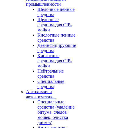
промышленности
Щелочные пенные
средства
Щелочные
средства для CIP-
мойки
Кислотные пенные
средства
Дезинфицирующие
средства
Кислотные
средства для CIP-
мойки
Нейтральные
средства
Специальные
средства
Автохимия и
автокосметика
Специальные
средства (удаление
битума, следов
мошек, очистка
дисков)
Автокосметика