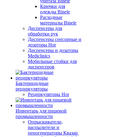
унитаза Binele
Крючки для
одежды Binele
Расходные
материалы Binele
Диспенсеры для
обработки рук
Диспенсеры сенсорные и
дозаторы Hor
Диспенсеры и дозаторы
Mediclinics
Мобильные стойки для
диспенсеров
Бактерицидные
рециркуляторы
Рециркуляторы Hor
Инвентарь для пищевой
промышленности
Опрыскиватели,
распылители и
пеногенераторы Квазар