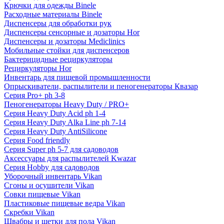
Крючки для одежды Binele
Расходные материалы Binele
Диспенсеры для обработки рук
Диспенсеры сенсорные и дозаторы Hor
Диспенсеры и дозаторы Mediclinics
Мобильные стойки для диспенсеров
Бактерицидные рециркуляторы
Рециркуляторы Hor
Инвентарь для пищевой промышленности
Опрыскиватели, распылители и пеногенераторы Квазар
Серия Pro+ ph 3-8
Пеногенераторы Heavy Duty / PRO+
Серия Heavy Duty Acid ph 1-4
Серия Heavy Duty Alka Line ph 7-14
Серия Heavy Duty AntiSilicone
Серия Food friendly
Серия Super ph 5-7 для садоводов
Аксессуары для распылителей Kwazar
Серия Hobby для садоводов
Уборочный инвентарь Vikan
Сгоны и осушители Vikan
Совки пищевые Vikan
Пластиковые пищевые ведра Vikan
Скребки Vikan
Швабры и щетки для пола Vikan