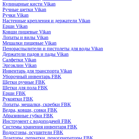
Кулинарные кисти Vikan
Ручные щетки Vikan
Ручки Vikan
Настенные крепления и держатели Vikan
Ерши Vikan
Ковши пищевые Vikan
Лопаты и вилы Vikan
Мешалки пищевые Vikan
Пенораспылители и пистолеты для воды Vikan
Держатели падов и пады Vikan
Салфетки Vikan
Эргоклин Vikan
Инвентарь для транспорта Vikan
Уборочный инвентарь FBK
Щетки ручные FBK
Щетки для пола FBK
Ерши FBK
Рукоятки FBK
Лопаты, мешалки, скребки FBK
Ведра, ковши, совки FBK
Абразивные губки FBK
Инструмент с водоподачей FBK
Системы хранения инвентаря FBK
Водосгоны, осушители FBK
Дозаторы, перчатки, пеногенераторы FBK