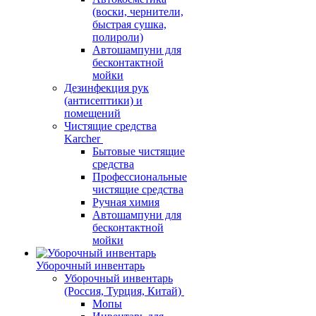
(воски, чернители,
быстрая сушка,
полироли)
Автошампуни для
бесконтактной
мойки
Дезинфекция рук
(антисептики) и
помещений
Чистящие средства
Karcher
Бытовые чистящие
средства
Профессиональные
чистящие средства
Ручная химия
Автошампуни для
бесконтактной
мойки
Уборочный инвентарь
Уборочный инвентарь
(Россия, Турция, Китай)
Мопы