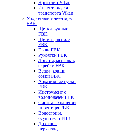
Эргоклин Vikan
Инвентарь для
транспорта Vikan
Уборочный инвентарь
FBK
Щетки ручные
FBK
Щетки для пола
FBK
Ерши FBK
Рукоятки FBK
Лопаты, мешалки,
скребки FBK
Ведра, ковши,
совки FBK
Абразивные губки
FBK
Инструмент с
водоподачей FBK
Системы хранения
инвентаря FBK
Водосгоны,
осушители FBK
Дозаторы,
перчатки,