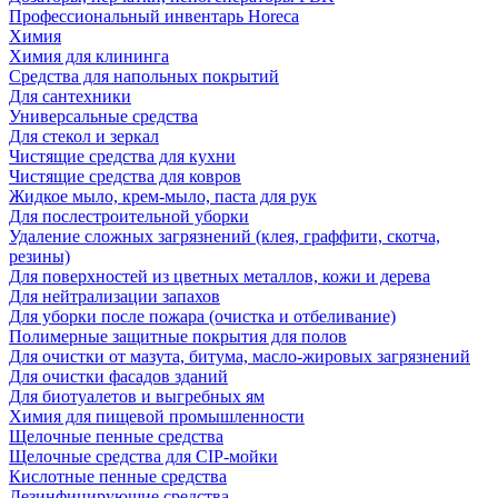
Профессиональный инвентарь Horeca
Химия
Химия для клининга
Средства для напольных покрытий
Для сантехники
Универсальные средства
Для стекол и зеркал
Чистящие средства для кухни
Чистящие средства для ковров
Жидкое мыло, крем-мыло, паста для рук
Для послестроительной уборки
Удаление сложных загрязнений (клея, граффити, скотча,
резины)
Для поверхностей из цветных металлов, кожи и дерева
Для нейтрализации запахов
Для уборки после пожара (очистка и отбеливание)
Полимерные защитные покрытия для полов
Для очистки от мазута, битума, масло-жировых загрязнений
Для очистки фасадов зданий
Для биотуалетов и выгребных ям
Химия для пищевой промышленности
Щелочные пенные средства
Щелочные средства для CIP-мойки
Кислотные пенные средства
Дезинфицирующие средства