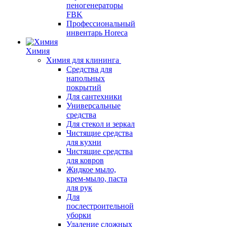
пеногенераторы
FBK
Профессиональный
инвентарь Horeca
Химия
Химия для клининга
Средства для
напольных
покрытий
Для сантехники
Универсальные
средства
Для стекол и зеркал
Чистящие средства
для кухни
Чистящие средства
для ковров
Жидкое мыло,
крем-мыло, паста
для рук
Для
послестроительной
уборки
Удаление сложных