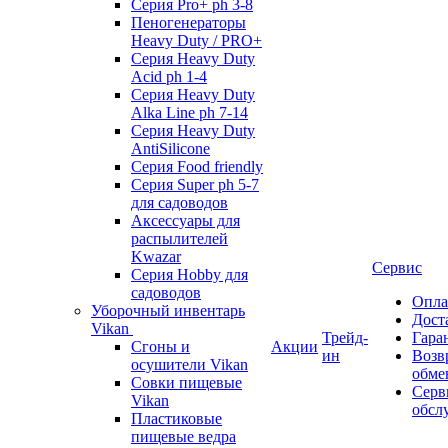
Серия Pro+ ph 3-8
Пеногенераторы
Heavy Duty / PRO+
Серия Heavy Duty
Acid ph 1-4
Серия Heavy Duty
Alka Line ph 7-14
Серия Heavy Duty
AntiSilicone
Серия Food friendly
Серия Super ph 5-7
для садоводов
Аксессуары для
распылителей
Kwazar
Сервис
Серия Hobby для
садоводов
Опла
Уборочный инвентарь
Дост
Vikan
Трейд-
Гара
Сгоны и
Акции
ин
Возв
осушители Vikan
обме
Совки пищевые
Серв
Vikan
обсл
Пластиковые
пищевые ведра