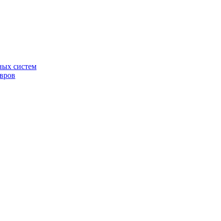
ных систем
овров