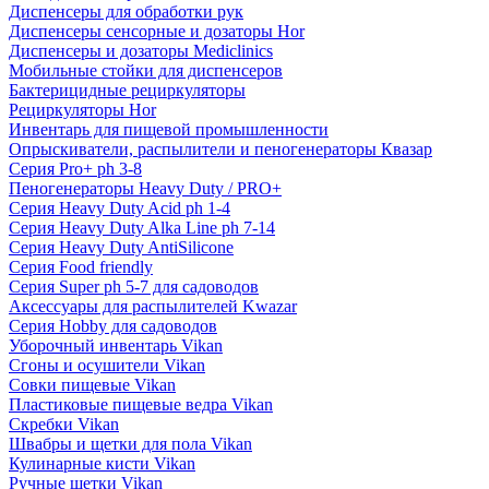
Диспенсеры для обработки рук
Диспенсеры сенсорные и дозаторы Hor
Диспенсеры и дозаторы Mediclinics
Мобильные стойки для диспенсеров
Бактерицидные рециркуляторы
Рециркуляторы Hor
Инвентарь для пищевой промышленности
Опрыскиватели, распылители и пеногенераторы Квазар
Серия Pro+ ph 3-8
Пеногенераторы Heavy Duty / PRO+
Серия Heavy Duty Acid ph 1-4
Серия Heavy Duty Alka Line ph 7-14
Серия Heavy Duty AntiSilicone
Серия Food friendly
Серия Super ph 5-7 для садоводов
Аксессуары для распылителей Kwazar
Серия Hobby для садоводов
Уборочный инвентарь Vikan
Сгоны и осушители Vikan
Совки пищевые Vikan
Пластиковые пищевые ведра Vikan
Скребки Vikan
Швабры и щетки для пола Vikan
Кулинарные кисти Vikan
Ручные щетки Vikan