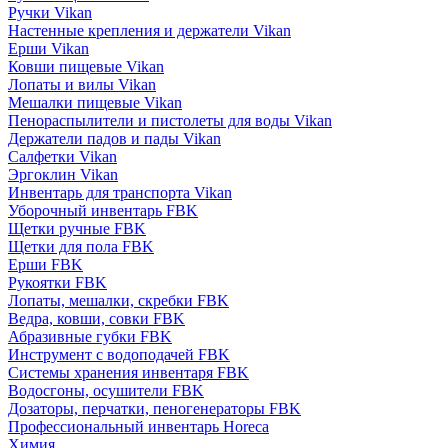
Ручки Vikan
Настенные крепления и держатели Vikan
Ерши Vikan
Ковши пищевые Vikan
Лопаты и вилы Vikan
Мешалки пищевые Vikan
Пенораспылители и пистолеты для воды Vikan
Держатели падов и пады Vikan
Салфетки Vikan
Эргоклин Vikan
Инвентарь для транспорта Vikan
Уборочный инвентарь FBK
Щетки ручные FBK
Щетки для пола FBK
Ерши FBK
Рукоятки FBK
Лопаты, мешалки, скребки FBK
Ведра, ковши, совки FBK
Абразивные губки FBK
Инструмент с водоподачей FBK
Системы хранения инвентаря FBK
Водосгоны, осушители FBK
Дозаторы, перчатки, пеногенераторы FBK
Профессиональный инвентарь Horeca
Химия