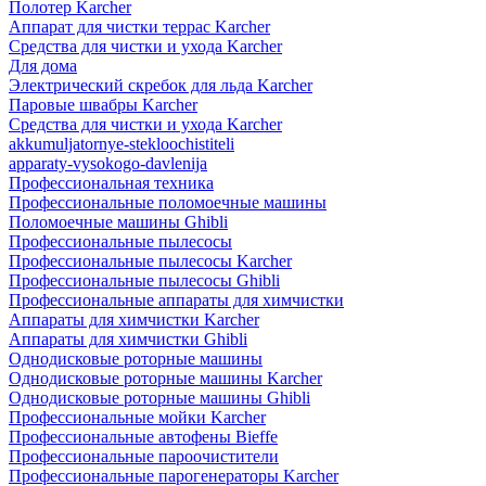
Полотер Karcher
Аппарат для чистки террас Karcher
Средства для чистки и ухода Karcher
Для дома
Электрический скребок для льда Karcher
Паровые швабры Karcher
Средства для чистки и ухода Karcher
akkumuljatornye-stekloochistiteli
apparaty-vysokogo-davlenija
Профессиональная техника
Профессиональные поломоечные машины
Поломоечные машины Ghibli
Профессиональные пылесосы
Профессиональные пылесосы Karcher
Профессиональные пылесосы Ghibli
Профессиональные аппараты для химчистки
Аппараты для химчистки Karcher
Аппараты для химчистки Ghibli
Однодисковые роторные машины
Однодисковые роторные машины Karcher
Однодисковые роторные машины Ghibli
Профессиональные мойки Karcher
Профессиональные автофены Bieffe
Профессиональные пароочистители
Профессиональные парогенераторы Karcher