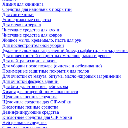
Химия для клининга
Средства для напольных покрытий
Для сантехники
Универсальные средства
Для стекол и зеркал
Чистящие средства для кухни
Чистящие средства для ковров
Жидкое мыло, крем-мыло, паста для рук
Для послестроительной уборки
Удаление сложных загрязнений (клея, граффити, скотча, резины
Для поверхностей из цветных металлов, кожи и дерева
Для нейтрализации запахов
Для уборки после пожара (очистка и отбеливание)
Полимерные защитные покрытия для полов
Для очистки от мазута, битума, масло-жировых загрязнений
Для очистки фасадов зданий
Для биотуалетов и выгребных ям
Химия для пищевой промышленности
Щелочные пенные средства
Щелочные средства для CIP-мойки
Кислотные пенные средства
Дезинфицирующие средства
Кислотные средства для CIP-мойки
Нейтральные средства
Специальные средства