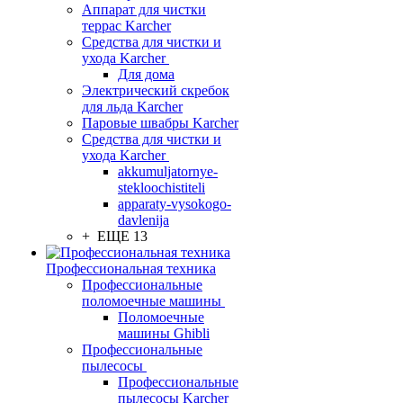
Аппарат для чистки
террас Karcher
Средства для чистки и
ухода Karcher
Для дома
Электрический скребок
для льда Karcher
Паровые швабры Karcher
Средства для чистки и
ухода Karcher
akkumuljatornye-
stekloochistiteli
apparaty-vysokogo-
davlenija
+ ЕЩЕ 13
Профессиональная техника
Профессиональные
поломоечные машины
Поломоечные
машины Ghibli
Профессиональные
пылесосы
Профессиональные
пылесосы Karcher