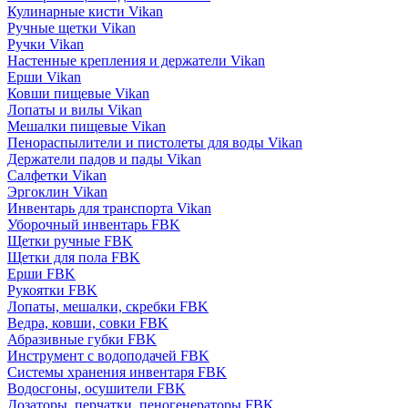
Кулинарные кисти Vikan
Ручные щетки Vikan
Ручки Vikan
Настенные крепления и держатели Vikan
Ерши Vikan
Ковши пищевые Vikan
Лопаты и вилы Vikan
Мешалки пищевые Vikan
Пенораспылители и пистолеты для воды Vikan
Держатели падов и пады Vikan
Салфетки Vikan
Эргоклин Vikan
Инвентарь для транспорта Vikan
Уборочный инвентарь FBK
Щетки ручные FBK
Щетки для пола FBK
Ерши FBK
Рукоятки FBK
Лопаты, мешалки, скребки FBK
Ведра, ковши, совки FBK
Абразивные губки FBK
Инструмент с водоподачей FBK
Системы хранения инвентаря FBK
Водосгоны, осушители FBK
Дозаторы, перчатки, пеногенераторы FBK