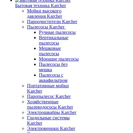
Бытовая техника Karcher
Мойки высокого
давления Karcher
Пароочистители Karcher
Пылесосы Karcher
Ручные пылесосы
Вертикальные
пылесосы
Мешковые
пылесосы
Моющие пылесосы
Пылесосы без
мешка
Пылесосы с
аквафильтром
Портативные мойки
Karcher
Паропылесос Karcher
Хозяйственные
пылеводососы Karcher
Электрошвабры Karcher
Гладильные системы
Karcher
Электровеники Karcher