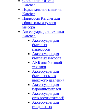
Стеклоочистители
Karcher
Подметальные машины
Karcher
Пылесосы Karcher для
сбора золы и сухого
мысора
Аксессуары для техники
Karcher
Аксессуары для
бытовых
пылесосов
Аксессуары для
бытовых насосов
АКБ для бытовой
техники
Аксессуары для
бытовых моек
выкокого давления
Аксессуары для
пароочистителей
Аксессуары для
стеклоочистителей
Аксессуары для
гладильных