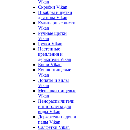
Vikan
Скребки Vikan
Швабры и щетки
для пола Vikan
Кулинарные кисти
Vikan
Ручные щетки
Vikan
Ручки Vikan
Настенные
крепления и
держатели Vikan
Ерши Vikan
Ковши пищевые
Vikan
Лопаты и вилы
Vikan
Мешалки пищевые
Vikan
Пенораспылители
и пистолеты для
воды Vikan
Держатели падов и
пады Vikan
Салфетки Vikan