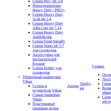
Серия Pro+ ph 3-8
Пеногенераторы
Heavy Duty / PRO+
Серия Heavy Duty
Acid ph 1-4
Серия Heavy Duty
Alka Line ph 7-14
Серия Heavy Duty
AntiSilicone
Серия Food friendly
Серия Super ph 5-7
для садоводов
Аксессуары для
распылителей
Kwazar
Сервис
Серия Hobby для
садоводов
Опла
Уборочный инвентарь
Дост
Vikan
Трейд-
Гара
Сгоны и
Акции
ин
Возв
осушители Vikan
обме
Совки пищевые
Серв
Vikan
обсл
Пластиковые
пищевые ведра