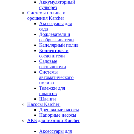
Аккумуляторный
сучкорез
Системы полива и
орошения Karcher
Аксессуары для
сада
Дождеватели и
разбрызгиватели
Капелярный полив
Коннекторы и
соеденители
Садовые
распылители
Системы
автоматического
полива
Тележки для
шлангов
Шланги
Насосы Karcher
Дренажные насосы
Напорные насосы
АКБ для техники Karcher
Аксессуары для