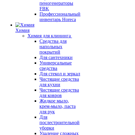
пеногенераторы
FBK
Профессиональный
инвентарь Horeca
Химия
Химия для клининга
Средства для
напольных
покрытий
Для сантехники
Универсальные
средства
Для стекол и зеркал
Чистящие средства
для кухни
Чистящие средства
для ковров
Жидкое мыло,
крем-мыло, паста
для рук
Для
послестроительной
уборки
Удаление сложных