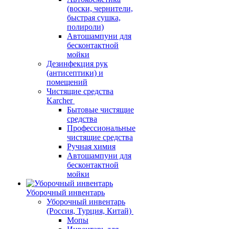
(воски, чернители,
быстрая сушка,
полироли)
Автошампуни для
бесконтактной
мойки
Дезинфекция рук
(антисептики) и
помещений
Чистящие средства
Karcher
Бытовые чистящие
средства
Профессиональные
чистящие средства
Ручная химия
Автошампуни для
бесконтактной
мойки
Уборочный инвентарь
Уборочный инвентарь
(Россия, Турция, Китай)
Мопы