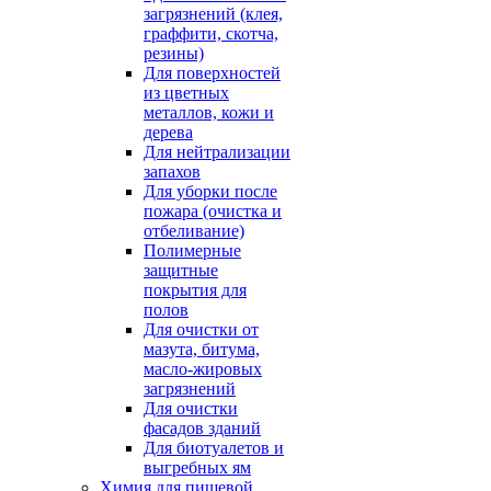
загрязнений (клея,
граффити, скотча,
резины)
Для поверхностей
из цветных
металлов, кожи и
дерева
Для нейтрализации
запахов
Для уборки после
пожара (очистка и
отбеливание)
Полимерные
защитные
покрытия для
полов
Для очистки от
мазута, битума,
масло-жировых
загрязнений
Для очистки
фасадов зданий
Для биотуалетов и
выгребных ям
Химия для пищевой