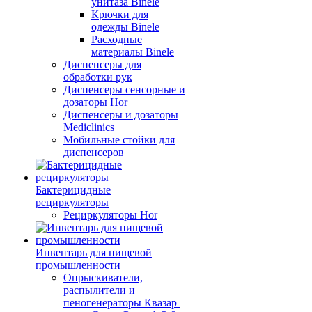
унитаза Binele
Крючки для
одежды Binele
Расходные
материалы Binele
Диспенсеры для
обработки рук
Диспенсеры сенсорные и
дозаторы Hor
Диспенсеры и дозаторы
Mediclinics
Мобильные стойки для
диспенсеров
Бактерицидные
рециркуляторы
Рециркуляторы Hor
Инвентарь для пищевой
промышленности
Опрыскиватели,
распылители и
пеногенераторы Квазар