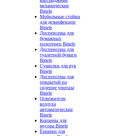
картриджные
механические
Binele
Мобильные стойки
для дезинфекции
Binele
Диспенсеры для
бумажных
полотенец Binele
Диспенсеры для
туалетной бумаги
Binele
Сушилки для рук
Binele
Диспенсеры для
покрытий на
сидение унитаза
Binele
Освежители
воздуха
автоматические
Binele
Корзины для
мусора Binele
Ёршики для