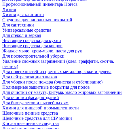
Профессиональный инвентарь Horeca
Химия
Химия для клининга
Средства для напольных покрытий
Для сантехники
Универсальные средства
Для стекол и зеркал
Чистящие средства для кухни
Чистящие средства для ковров
Жидкое мыло, крем-мыло, паста для рук
Для послестроительной уборки
Удаление сложных загрязнений (клея, граффити, скотча,
резины)
Для поверхностей из цветных металлов, кожи и дерева
Для нейтрализации запахов
Для уборки после пожара (очистка и отбеливание)
Полимерные защитные покрытия для полов
Для очистки от мазута, битума, масло-жировых загрязнений
Для очистки фасадов зданий
Для биотуалетов и выгребных ям
Химия для пищевой промышленности
Щелочные пенные средства
Щелочные средства для CIP-мойки
Кислотные пенные средства
Дезинфицирующие средства