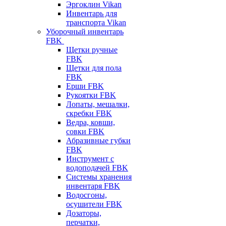
Эргоклин Vikan
Инвентарь для
транспорта Vikan
Уборочный инвентарь
FBK
Щетки ручные
FBK
Щетки для пола
FBK
Ерши FBK
Рукоятки FBK
Лопаты, мешалки,
скребки FBK
Ведра, ковши,
совки FBK
Абразивные губки
FBK
Инструмент с
водоподачей FBK
Системы хранения
инвентаря FBK
Водосгоны,
осушители FBK
Дозаторы,
перчатки,