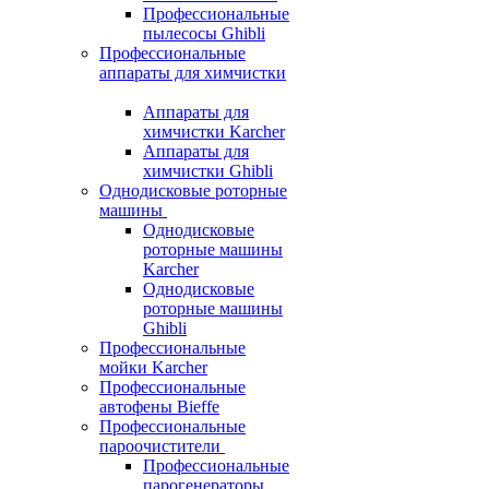
Профессиональные
пылесосы Ghibli
Профессиональные
аппараты для химчистки
Аппараты для
химчистки Karcher
Аппараты для
химчистки Ghibli
Однодисковые роторные
машины
Однодисковые
роторные машины
Karcher
Однодисковые
роторные машины
Ghibli
Профессиональные
мойки Karcher
Профессиональные
автофены Bieffe
Профессиональные
пароочистители
Профессиональные
парогенераторы