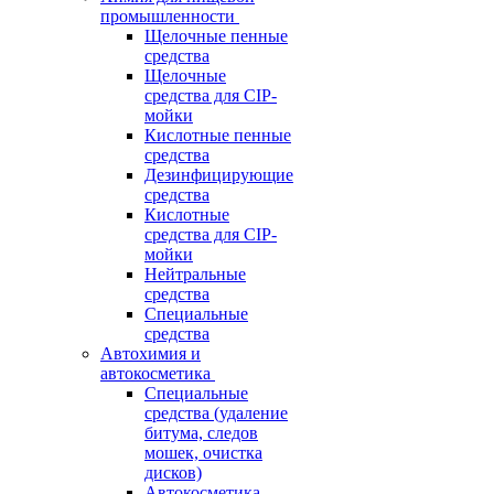
промышленности
Щелочные пенные
средства
Щелочные
средства для CIP-
мойки
Кислотные пенные
средства
Дезинфицирующие
средства
Кислотные
средства для CIP-
мойки
Нейтральные
средства
Специальные
средства
Автохимия и
автокосметика
Специальные
средства (удаление
битума, следов
мошек, очистка
дисков)
Автокосметика