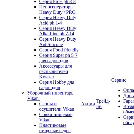
Серия Pro+ ph 3-8
Пеногенераторы
Heavy Duty / PRO+
Серия Heavy Duty
Acid ph 1-4
Серия Heavy Duty
Alka Line ph 7-14
Серия Heavy Duty
AntiSilicone
Серия Food friendly
Серия Super ph 5-7
для садоводов
Аксессуары для
распылителей
Kwazar
Сервис
Серия Hobby для
садоводов
Опла
Уборочный инвентарь
Дост
Vikan
Трейд-
Гара
Сгоны и
Акции
ин
Возв
осушители Vikan
обме
Совки пищевые
Серв
Vikan
обсл
Пластиковые
пищевые ведра