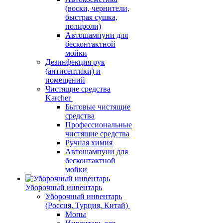
(воски, чернители,
быстрая сушка,
полироли)
Автошампуни для
бесконтактной
мойки
Дезинфекция рук
(антисептики) и
помещений
Чистящие средства
Karcher
Бытовые чистящие
средства
Профессиональные
чистящие средства
Ручная химия
Автошампуни для
бесконтактной
мойки
Уборочный инвентарь
Уборочный инвентарь
(Россия, Турция, Китай)
Мопы