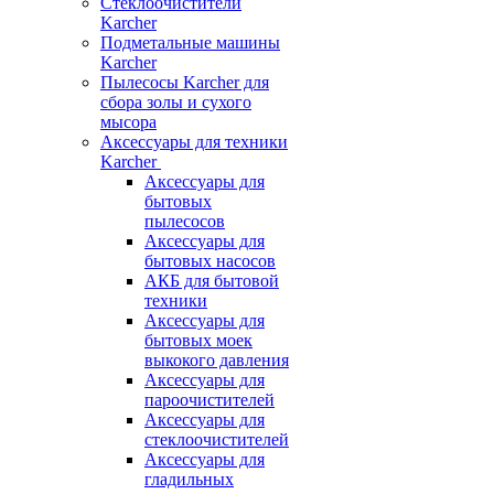
Стеклоочистители
Karcher
Подметальные машины
Karcher
Пылесосы Karcher для
сбора золы и сухого
мысора
Аксессуары для техники
Karcher
Аксессуары для
бытовых
пылесосов
Аксессуары для
бытовых насосов
АКБ для бытовой
техники
Аксессуары для
бытовых моек
выкокого давления
Аксессуары для
пароочистителей
Аксессуары для
стеклоочистителей
Аксессуары для
гладильных