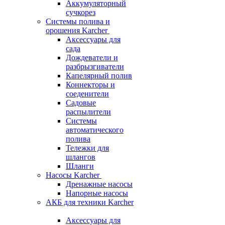
Аккумуляторный
сучкорез
Системы полива и
орошения Karcher
Аксессуары для
сада
Дождеватели и
разбрызгиватели
Капелярный полив
Коннекторы и
соеденители
Садовые
распылители
Системы
автоматического
полива
Тележки для
шлангов
Шланги
Насосы Karcher
Дренажные насосы
Напорные насосы
АКБ для техники Karcher
Аксессуары для