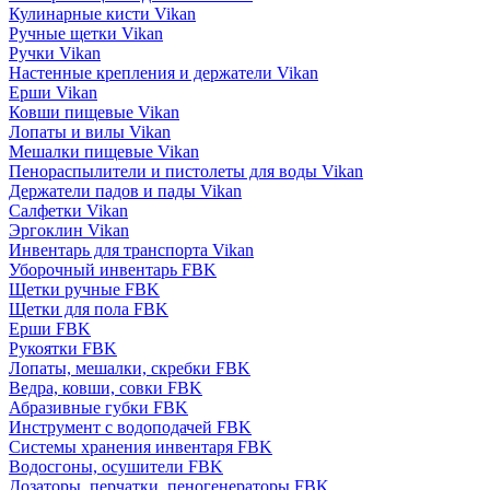
Кулинарные кисти Vikan
Ручные щетки Vikan
Ручки Vikan
Настенные крепления и держатели Vikan
Ерши Vikan
Ковши пищевые Vikan
Лопаты и вилы Vikan
Мешалки пищевые Vikan
Пенораспылители и пистолеты для воды Vikan
Держатели падов и пады Vikan
Салфетки Vikan
Эргоклин Vikan
Инвентарь для транспорта Vikan
Уборочный инвентарь FBK
Щетки ручные FBK
Щетки для пола FBK
Ерши FBK
Рукоятки FBK
Лопаты, мешалки, скребки FBK
Ведра, ковши, совки FBK
Абразивные губки FBK
Инструмент с водоподачей FBK
Системы хранения инвентаря FBK
Водосгоны, осушители FBK
Дозаторы, перчатки, пеногенераторы FBK