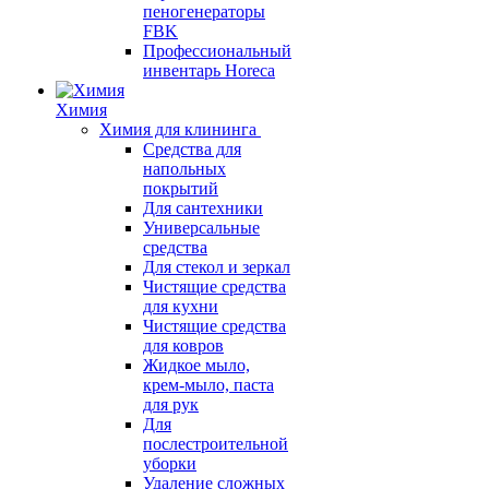
пеногенераторы
FBK
Профессиональный
инвентарь Horeca
Химия
Химия для клининга
Средства для
напольных
покрытий
Для сантехники
Универсальные
средства
Для стекол и зеркал
Чистящие средства
для кухни
Чистящие средства
для ковров
Жидкое мыло,
крем-мыло, паста
для рук
Для
послестроительной
уборки
Удаление сложных