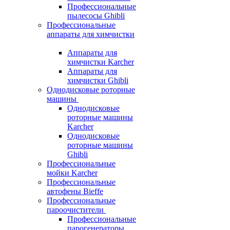
Профессиональные
пылесосы Ghibli
Профессиональные
аппараты для химчистки
Аппараты для
химчистки Karcher
Аппараты для
химчистки Ghibli
Однодисковые роторные
машины
Однодисковые
роторные машины
Karcher
Однодисковые
роторные машины
Ghibli
Профессиональные
мойки Karcher
Профессиональные
автофены Bieffe
Профессиональные
пароочистители
Профессиональные
парогенераторы