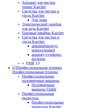
Аппарат для чистки
террас Karcher
Средства для чистки и
ухода Karcher
Для дома
Электрический скребок
для льда Karcher
Паровые швабры Karcher
Средства для чистки и
ухода Karcher
akkumuljatornye-
stekloochistiteli
apparaty-vysokogo-
davlenija
+ ЕЩЕ 13
Профессиональная техника
Профессиональные
поломоечные машины
Поломоечные
машины Ghibli
Профессиональные
пылесосы
Профессиональные
пылесосы Karcher