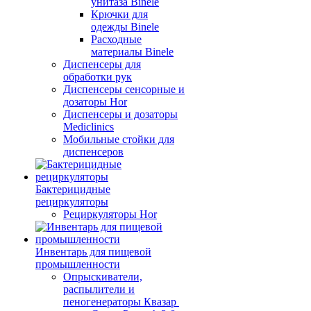
унитаза Binele
Крючки для
одежды Binele
Расходные
материалы Binele
Диспенсеры для
обработки рук
Диспенсеры сенсорные и
дозаторы Hor
Диспенсеры и дозаторы
Mediclinics
Мобильные стойки для
диспенсеров
Бактерицидные
рециркуляторы
Рециркуляторы Hor
Инвентарь для пищевой
промышленности
Опрыскиватели,
распылители и
пеногенераторы Квазар