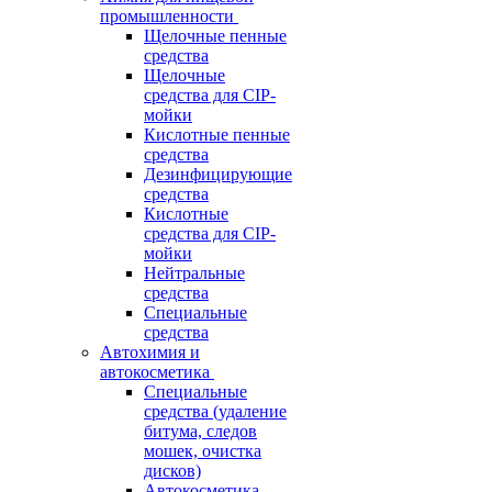
промышленности
Щелочные пенные
средства
Щелочные
средства для CIP-
мойки
Кислотные пенные
средства
Дезинфицирующие
средства
Кислотные
средства для CIP-
мойки
Нейтральные
средства
Специальные
средства
Автохимия и
автокосметика
Специальные
средства (удаление
битума, следов
мошек, очистка
дисков)
Автокосметика