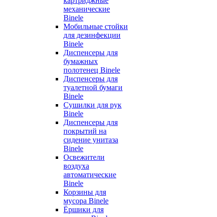
картриджные
механические
Binele
Мобильные стойки
для дезинфекции
Binele
Диспенсеры для
бумажных
полотенец Binele
Диспенсеры для
туалетной бумаги
Binele
Сушилки для рук
Binele
Диспенсеры для
покрытий на
сидение унитаза
Binele
Освежители
воздуха
автоматические
Binele
Корзины для
мусора Binele
Ёршики для