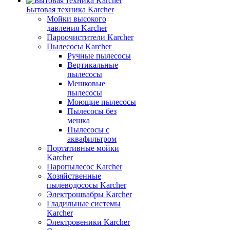
Бытовая техника Karcher
Мойки высокого
давления Karcher
Пароочистители Karcher
Пылесосы Karcher
Ручные пылесосы
Вертикальные
пылесосы
Мешковые
пылесосы
Моющие пылесосы
Пылесосы без
мешка
Пылесосы с
аквафильтром
Портативные мойки
Karcher
Паропылесос Karcher
Хозяйственные
пылеводососы Karcher
Электрошвабры Karcher
Гладильные системы
Karcher
Электровеники Karcher