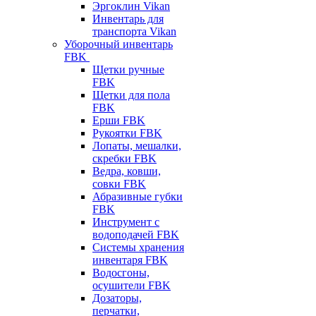
Эргоклин Vikan
Инвентарь для
транспорта Vikan
Уборочный инвентарь
FBK
Щетки ручные
FBK
Щетки для пола
FBK
Ерши FBK
Рукоятки FBK
Лопаты, мешалки,
скребки FBK
Ведра, ковши,
совки FBK
Абразивные губки
FBK
Инструмент с
водоподачей FBK
Системы хранения
инвентаря FBK
Водосгоны,
осушители FBK
Дозаторы,
перчатки,