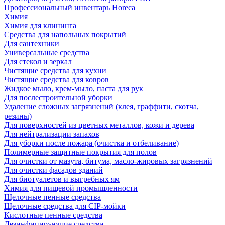
Профессиональный инвентарь Horeca
Химия
Химия для клининга
Средства для напольных покрытий
Для сантехники
Универсальные средства
Для стекол и зеркал
Чистящие средства для кухни
Чистящие средства для ковров
Жидкое мыло, крем-мыло, паста для рук
Для послестроительной уборки
Удаление сложных загрязнений (клея, граффити, скотча,
резины)
Для поверхностей из цветных металлов, кожи и дерева
Для нейтрализации запахов
Для уборки после пожара (очистка и отбеливание)
Полимерные защитные покрытия для полов
Для очистки от мазута, битума, масло-жировых загрязнений
Для очистки фасадов зданий
Для биотуалетов и выгребных ям
Химия для пищевой промышленности
Щелочные пенные средства
Щелочные средства для CIP-мойки
Кислотные пенные средства
Дезинфицирующие средства