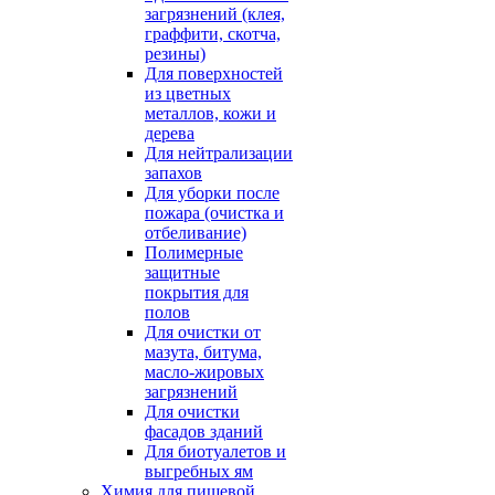
загрязнений (клея,
граффити, скотча,
резины)
Для поверхностей
из цветных
металлов, кожи и
дерева
Для нейтрализации
запахов
Для уборки после
пожара (очистка и
отбеливание)
Полимерные
защитные
покрытия для
полов
Для очистки от
мазута, битума,
масло-жировых
загрязнений
Для очистки
фасадов зданий
Для биотуалетов и
выгребных ям
Химия для пищевой