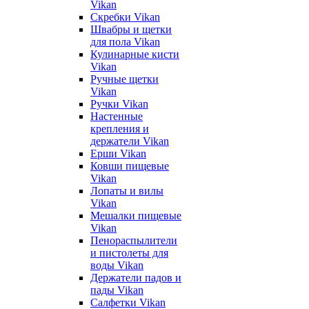
Vikan
Скребки Vikan
Швабры и щетки
для пола Vikan
Кулинарные кисти
Vikan
Ручные щетки
Vikan
Ручки Vikan
Настенные
крепления и
держатели Vikan
Ерши Vikan
Ковши пищевые
Vikan
Лопаты и вилы
Vikan
Мешалки пищевые
Vikan
Пенораспылители
и пистолеты для
воды Vikan
Держатели падов и
пады Vikan
Салфетки Vikan