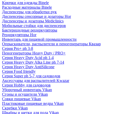
Крючки для одежды Binele
Расходные материалы Binele
Диспенсеры для обработки рук
Диспенсеры сенсорные и дозаторы Hor
Диспенсеры и дозаторы Mediclinics
Мобильные стойки для диспенсеров
Бактерицидные рециркуляторы
Рециркуляторы Hor
Инвентарь для пищевой промышленности
Опрыскиватели, распылители и пеногенераторы Квазар
Серия Pro+ ph 3-8
Пеногенераторы Heavy Duty / PRO+
Серия Heavy Duty Acid ph 1-4
Серия Heavy Duty Alka Line ph 7-14
Серия Heavy Duty AntiSilicone
Серия Food friendly
Серия Super ph 5-7 для садоводов
Аксессуары для распылителей Kwazar
Серия Hobby для садоводов
Уборочный инвентарь Vikan
Сгоны и осушители Vikan
Совки пищевые Vikan
Пластиковые пищевые ведра Vikan
Скребки Vikan
Швабры и щетки для пола Vikan