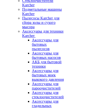
Стеклоочистители
Karcher
Подметальные машины
Karcher
Пылесосы Karcher для
сбора золы и сухого
мысора
Аксессуары для техники
Karcher
Аксессуары для
бытовых
пылесосов
Аксессуары для
бытовых насосов
АКБ для бытовой
техники
Аксессуары для
бытовых моек
выкокого давления
Аксессуары для
пароочистителей
Аксессуары для
стеклоочистителей
Аксессуары для
гладильных