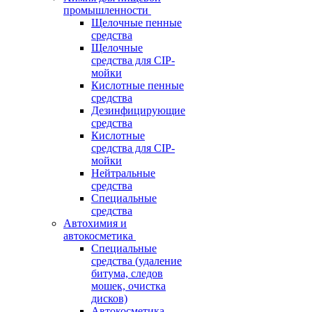
промышленности
Щелочные пенные
средства
Щелочные
средства для CIP-
мойки
Кислотные пенные
средства
Дезинфицирующие
средства
Кислотные
средства для CIP-
мойки
Нейтральные
средства
Специальные
средства
Автохимия и
автокосметика
Специальные
средства (удаление
битума, следов
мошек, очистка
дисков)
Автокосметика