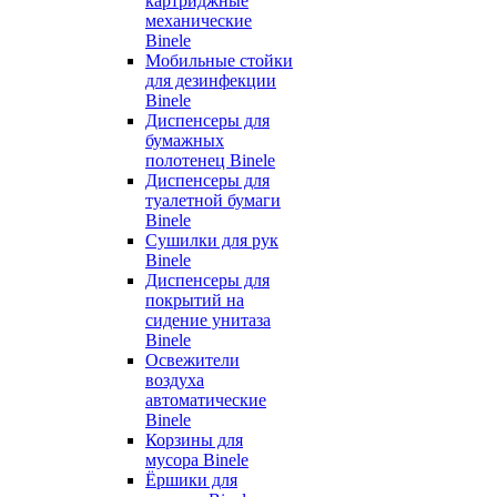
картриджные
механические
Binele
Мобильные стойки
для дезинфекции
Binele
Диспенсеры для
бумажных
полотенец Binele
Диспенсеры для
туалетной бумаги
Binele
Сушилки для рук
Binele
Диспенсеры для
покрытий на
сидение унитаза
Binele
Освежители
воздуха
автоматические
Binele
Корзины для
мусора Binele
Ёршики для