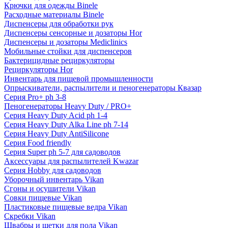
Крючки для одежды Binele
Расходные материалы Binele
Диспенсеры для обработки рук
Диспенсеры сенсорные и дозаторы Hor
Диспенсеры и дозаторы Mediclinics
Мобильные стойки для диспенсеров
Бактерицидные рециркуляторы
Рециркуляторы Hor
Инвентарь для пищевой промышленности
Опрыскиватели, распылители и пеногенераторы Квазар
Серия Pro+ ph 3-8
Пеногенераторы Heavy Duty / PRO+
Серия Heavy Duty Acid ph 1-4
Серия Heavy Duty Alka Line ph 7-14
Серия Heavy Duty AntiSilicone
Серия Food friendly
Серия Super ph 5-7 для садоводов
Аксессуары для распылителей Kwazar
Серия Hobby для садоводов
Уборочный инвентарь Vikan
Сгоны и осушители Vikan
Совки пищевые Vikan
Пластиковые пищевые ведра Vikan
Скребки Vikan
Швабры и щетки для пола Vikan