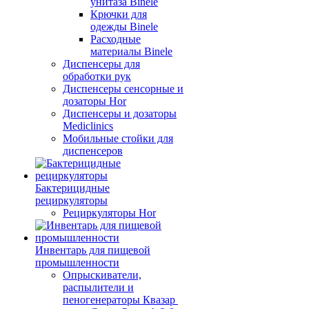
унитаза Binele
Крючки для
одежды Binele
Расходные
материалы Binele
Диспенсеры для
обработки рук
Диспенсеры сенсорные и
дозаторы Hor
Диспенсеры и дозаторы
Mediclinics
Мобильные стойки для
диспенсеров
Бактерицидные
рециркуляторы
Рециркуляторы Hor
Инвентарь для пищевой
промышленности
Опрыскиватели,
распылители и
пеногенераторы Квазар