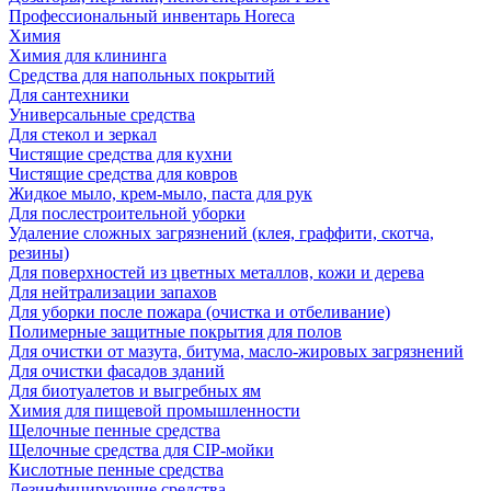
Профессиональный инвентарь Horeca
Химия
Химия для клининга
Средства для напольных покрытий
Для сантехники
Универсальные средства
Для стекол и зеркал
Чистящие средства для кухни
Чистящие средства для ковров
Жидкое мыло, крем-мыло, паста для рук
Для послестроительной уборки
Удаление сложных загрязнений (клея, граффити, скотча,
резины)
Для поверхностей из цветных металлов, кожи и дерева
Для нейтрализации запахов
Для уборки после пожара (очистка и отбеливание)
Полимерные защитные покрытия для полов
Для очистки от мазута, битума, масло-жировых загрязнений
Для очистки фасадов зданий
Для биотуалетов и выгребных ям
Химия для пищевой промышленности
Щелочные пенные средства
Щелочные средства для CIP-мойки
Кислотные пенные средства
Дезинфицирующие средства