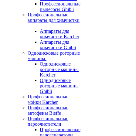
Профессиональные
пылесосы Ghibli
Профессиональные
аппараты для химчистки
Аппараты для
химчистки Karcher
Аппараты для
химчистки Ghibli
Однодисковые роторные
машины
Однодисковые
роторные машины
Karcher
Однодисковые
роторные машины
Ghibli
Профессиональные
мойки Karcher
Профессиональные
автофены Bieffe
Профессиональные
пароочистители
Профессиональные
парогенераторы