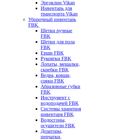
Эргоклин Vikan
Инвентарь для
транспорта Vikan
Уборочный инвентарь
FBK
Щетки ручные
FBK
Щетки для пола
FBK
Ерши FBK
Рукоятки FBK
Лопаты, мешалки,
скребки FBK
Ведра, ковши,
совки FBK
Абразивные губки
FBK
Инструмент с
водоподачей FBK
Системы хранения
инвентаря FBK
Водосгоны,
осушители FBK
Дозаторы,
перчатки,