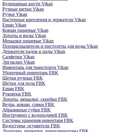
Кулинарные кисти Vikan
Ручные щетки Vikan
Ручки Vikan
Настенные крепления и держатели Vikan
Ерши Vikan
Ковши пищевые Vikan
Лопаты и вилы Vikan
Мешалки пищевые Vikan
Пенораспылители и пистолеты для воды Vikan
Держатели падов и пады Vikan
Салфетки Vikan
Эргоклин Vikan
Инвентарь для транспорта Vikan
Уборочный инвентарь FBK
Щетки ручные FBK
Щетки для пола FBK
Ерши FBK
Рукоятки FBK
Лопаты, мешалки, скребки FBK
Ведра, ковши, совки FBK
Абразивные губки FBK
Инструмент с водоподачей FBK
Системы хранения инвентаря FBK
Водосгоны, осушители FBK
Дозаторы, перчатки, пеногенераторы FBK