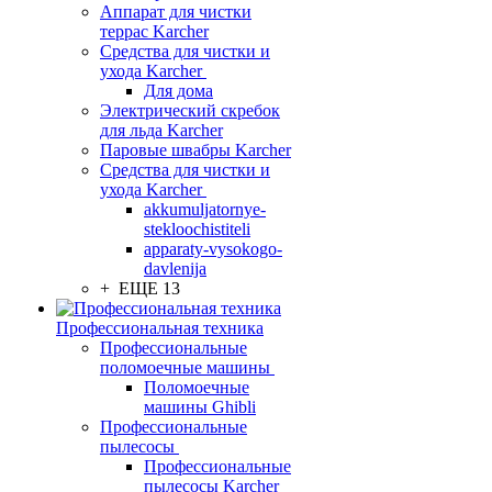
Аппарат для чистки
террас Karcher
Средства для чистки и
ухода Karcher
Для дома
Электрический скребок
для льда Karcher
Паровые швабры Karcher
Средства для чистки и
ухода Karcher
akkumuljatornye-
stekloochistiteli
apparaty-vysokogo-
davlenija
+ ЕЩЕ 13
Профессиональная техника
Профессиональные
поломоечные машины
Поломоечные
машины Ghibli
Профессиональные
пылесосы
Профессиональные
пылесосы Karcher