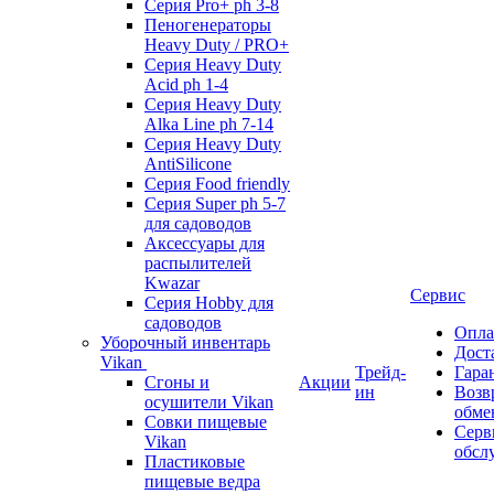
Серия Pro+ ph 3-8
Пеногенераторы
Heavy Duty / PRO+
Серия Heavy Duty
Acid ph 1-4
Серия Heavy Duty
Alka Line ph 7-14
Серия Heavy Duty
AntiSilicone
Серия Food friendly
Серия Super ph 5-7
для садоводов
Аксессуары для
распылителей
Kwazar
Сервис
Серия Hobby для
садоводов
Опла
Уборочный инвентарь
Дост
Vikan
Трейд-
Гара
Сгоны и
Акции
ин
Возв
осушители Vikan
обме
Совки пищевые
Серв
Vikan
обсл
Пластиковые
пищевые ведра