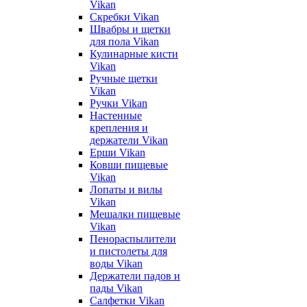
Vikan
Скребки Vikan
Швабры и щетки
для пола Vikan
Кулинарные кисти
Vikan
Ручные щетки
Vikan
Ручки Vikan
Настенные
крепления и
держатели Vikan
Ерши Vikan
Ковши пищевые
Vikan
Лопаты и вилы
Vikan
Мешалки пищевые
Vikan
Пенораспылители
и пистолеты для
воды Vikan
Держатели падов и
пады Vikan
Салфетки Vikan