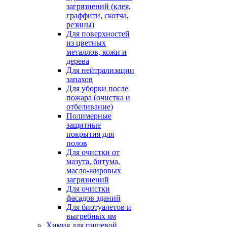
загрязнений (клея,
граффити, скотча,
резины)
Для поверхностей
из цветных
металлов, кожи и
дерева
Для нейтрализации
запахов
Для уборки после
пожара (очистка и
отбеливание)
Полимерные
защитные
покрытия для
полов
Для очистки от
мазута, битума,
масло-жировых
загрязнений
Для очистки
фасадов зданий
Для биотуалетов и
выгребных ям
Химия для пищевой