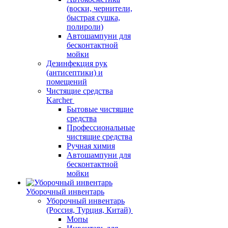
(воски, чернители,
быстрая сушка,
полироли)
Автошампуни для
бесконтактной
мойки
Дезинфекция рук
(антисептики) и
помещений
Чистящие средства
Karcher
Бытовые чистящие
средства
Профессиональные
чистящие средства
Ручная химия
Автошампуни для
бесконтактной
мойки
Уборочный инвентарь
Уборочный инвентарь
(Россия, Турция, Китай)
Мопы