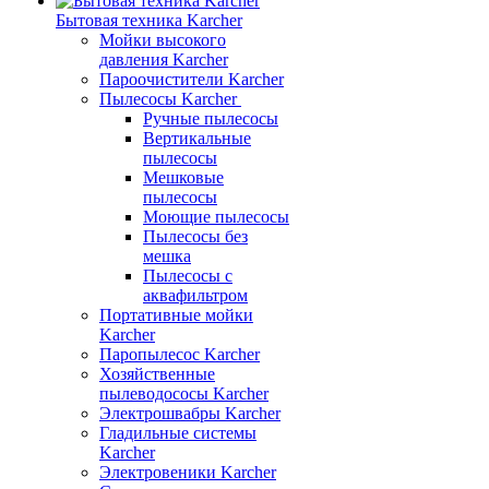
Бытовая техника Karcher
Мойки высокого
давления Karcher
Пароочистители Karcher
Пылесосы Karcher
Ручные пылесосы
Вертикальные
пылесосы
Мешковые
пылесосы
Моющие пылесосы
Пылесосы без
мешка
Пылесосы с
аквафильтром
Портативные мойки
Karcher
Паропылесос Karcher
Хозяйственные
пылеводососы Karcher
Электрошвабры Karcher
Гладильные системы
Karcher
Электровеники Karcher