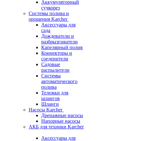
Аккумуляторный
сучкорез
Системы полива и
орошения Karcher
Аксессуары для
сада
Дождеватели и
разбрызгиватели
Капелярный полив
Коннекторы и
соеденители
Садовые
распылители
Системы
автоматического
полива
Тележки для
шлангов
Шланги
Насосы Karcher
Дренажные насосы
Напорные насосы
АКБ для техники Karcher
Аксессуары для