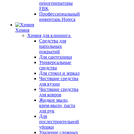
пеногенераторы
FBK
Профессиональный
инвентарь Horeca
Химия
Химия для клининга
Средства для
напольных
покрытий
Для сантехники
Универсальные
средства
Для стекол и зеркал
Чистящие средства
для кухни
Чистящие средства
для ковров
Жидкое мыло,
крем-мыло, паста
для рук
Для
послестроительной
уборки
Удаление сложных