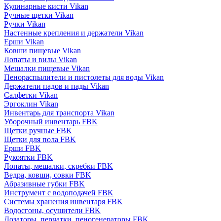
Кулинарные кисти Vikan
Ручные щетки Vikan
Ручки Vikan
Настенные крепления и держатели Vikan
Ерши Vikan
Ковши пищевые Vikan
Лопаты и вилы Vikan
Мешалки пищевые Vikan
Пенораспылители и пистолеты для воды Vikan
Держатели падов и пады Vikan
Салфетки Vikan
Эргоклин Vikan
Инвентарь для транспорта Vikan
Уборочный инвентарь FBK
Щетки ручные FBK
Щетки для пола FBK
Ерши FBK
Рукоятки FBK
Лопаты, мешалки, скребки FBK
Ведра, ковши, совки FBK
Абразивные губки FBK
Инструмент с водоподачей FBK
Системы хранения инвентаря FBK
Водосгоны, осушители FBK
Дозаторы, перчатки, пеногенераторы FBK