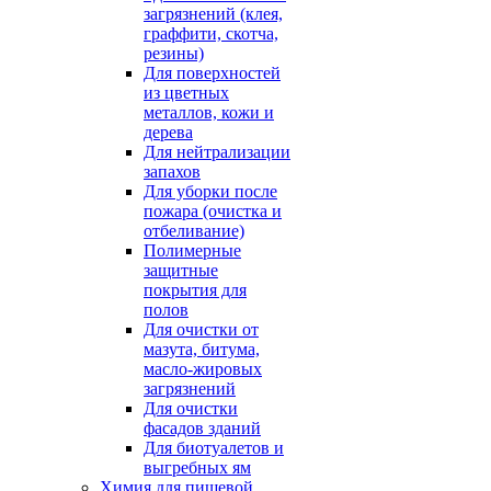
загрязнений (клея,
граффити, скотча,
резины)
Для поверхностей
из цветных
металлов, кожи и
дерева
Для нейтрализации
запахов
Для уборки после
пожара (очистка и
отбеливание)
Полимерные
защитные
покрытия для
полов
Для очистки от
мазута, битума,
масло-жировых
загрязнений
Для очистки
фасадов зданий
Для биотуалетов и
выгребных ям
Химия для пищевой