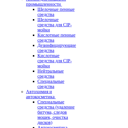
промышленности
Щелочные пенные
средства
Щелочные
средства для CIP-
мойки
Кислотные пенные
средства
Дезинфицирующие
средства
Кислотные
средства для CIP-
мойки
Нейтральные
средства
Специальные
средства
Автохимия и
автокосметика
Специальные
средства (удаление
битума, следов
мошек, очистка
дисков)
Автокосметика