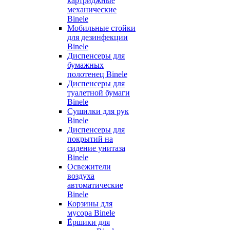
картриджные
механические
Binele
Мобильные стойки
для дезинфекции
Binele
Диспенсеры для
бумажных
полотенец Binele
Диспенсеры для
туалетной бумаги
Binele
Сушилки для рук
Binele
Диспенсеры для
покрытий на
сидение унитаза
Binele
Освежители
воздуха
автоматические
Binele
Корзины для
мусора Binele
Ёршики для