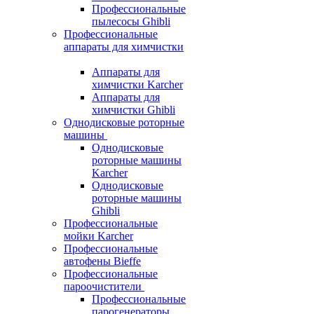
Профессиональные
пылесосы Ghibli
Профессиональные
аппараты для химчистки
Аппараты для
химчистки Karcher
Аппараты для
химчистки Ghibli
Однодисковые роторные
машины
Однодисковые
роторные машины
Karcher
Однодисковые
роторные машины
Ghibli
Профессиональные
мойки Karcher
Профессиональные
автофены Bieffe
Профессиональные
пароочистители
Профессиональные
парогенераторы