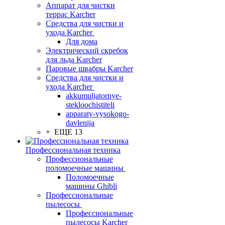
Аппарат для чистки
террас Karcher
Средства для чистки и
ухода Karcher
Для дома
Электрический скребок
для льда Karcher
Паровые швабры Karcher
Средства для чистки и
ухода Karcher
akkumuljatornye-
stekloochistiteli
apparaty-vysokogo-
davlenija
+ ЕЩЕ 13
Профессиональная техника
Профессиональные
поломоечные машины
Поломоечные
машины Ghibli
Профессиональные
пылесосы
Профессиональные
пылесосы Karcher