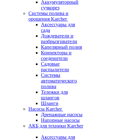
Аккумуляторный
сучкорез
Системы полива и
орошения Karcher
Аксессуары для
сада
Дождеватели и
разбрызгиватели
Капелярный полив
Коннекторы и
соеденители
Садовые
распылители
Системы
автоматического
полива
Тележки для
шлангов
Шланги
Насосы Karcher
Дренажные насосы
Напорные насосы
АКБ для техники Karcher
Аксессуары для