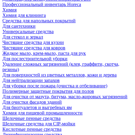
Профессиональный инвентарь Horeca
Химия
Химия для клининга
Средства для напольных покрытий
Для сантехники
Универсальные средства
Для стекол и зеркал
Чистящие средства для кухни
Чистящие средства для ковров
Жидкое мыло, крем-мыло, паста для рук
Для послестроительной уборки
Удаление сложных загрязнений (клея, граффити, скотча,
резины)
Для поверхностей из цветных металлов, кожи и дерева
Для нейтрализации запахов
Для уборки после пожара (очистка и отбеливание)
Полимерные защитные покрытия для полов
Для очистки от мазута, битума, масло-жировых загрязнений
Для очистки фасадов зданий
Для биотуалетов и выгребных ям
Химия для пищевой промышленности
Щелочные пенные средства
Щелочные средства для CIP-мойки
Кислотные пенные средства
Дезинфицирующие средства