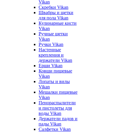
Vikan
Скребки Vikan
Швабры и щетки
для пола Vikan
Кулинарные кисти
Vikan
Ручные щетки
Vikan
Ручки Vikan
Настенные
крепления и
держатели Vikan
Ерши Vikan
Ковши пищевые
Vikan
Лопаты и вилы
Vikan
Мешалки пищевые
Vikan
Пенораспылители
и пистолеты для
воды Vikan
Держатели падов и
пады Vikan
Салфетки Vikan