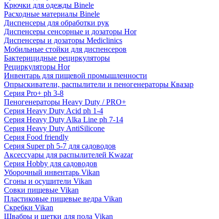
Крючки для одежды Binele
Расходные материалы Binele
Диспенсеры для обработки рук
Диспенсеры сенсорные и дозаторы Hor
Диспенсеры и дозаторы Mediclinics
Мобильные стойки для диспенсеров
Бактерицидные рециркуляторы
Рециркуляторы Hor
Инвентарь для пищевой промышленности
Опрыскиватели, распылители и пеногенераторы Квазар
Серия Pro+ ph 3-8
Пеногенераторы Heavy Duty / PRO+
Серия Heavy Duty Acid ph 1-4
Серия Heavy Duty Alka Line ph 7-14
Серия Heavy Duty AntiSilicone
Серия Food friendly
Серия Super ph 5-7 для садоводов
Аксессуары для распылителей Kwazar
Серия Hobby для садоводов
Уборочный инвентарь Vikan
Сгоны и осушители Vikan
Совки пищевые Vikan
Пластиковые пищевые ведра Vikan
Скребки Vikan
Швабры и щетки для пола Vikan