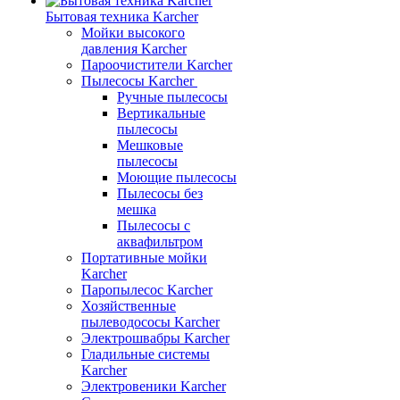
Бытовая техника Karcher
Мойки высокого
давления Karcher
Пароочистители Karcher
Пылесосы Karcher
Ручные пылесосы
Вертикальные
пылесосы
Мешковые
пылесосы
Моющие пылесосы
Пылесосы без
мешка
Пылесосы с
аквафильтром
Портативные мойки
Karcher
Паропылесос Karcher
Хозяйственные
пылеводососы Karcher
Электрошвабры Karcher
Гладильные системы
Karcher
Электровеники Karcher