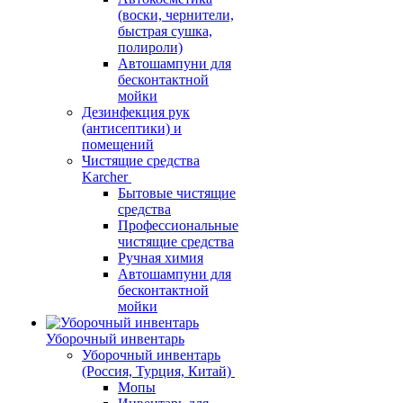
(воски, чернители,
быстрая сушка,
полироли)
Автошампуни для
бесконтактной
мойки
Дезинфекция рук
(антисептики) и
помещений
Чистящие средства
Karcher
Бытовые чистящие
средства
Профессиональные
чистящие средства
Ручная химия
Автошампуни для
бесконтактной
мойки
Уборочный инвентарь
Уборочный инвентарь
(Россия, Турция, Китай)
Мопы