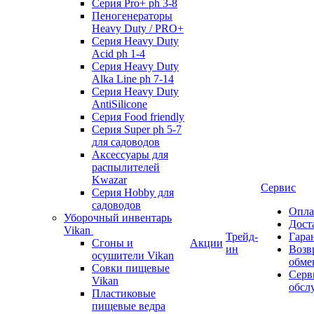
Серия Pro+ ph 3-8
Пеногенераторы
Heavy Duty / PRO+
Серия Heavy Duty
Acid ph 1-4
Серия Heavy Duty
Alka Line ph 7-14
Серия Heavy Duty
AntiSilicone
Серия Food friendly
Серия Super ph 5-7
для садоводов
Аксессуары для
распылителей
Kwazar
Сервис
Серия Hobby для
садоводов
Опла
Уборочный инвентарь
Дост
Vikan
Трейд-
Гара
Сгоны и
Акции
ин
Возв
осушители Vikan
обме
Совки пищевые
Серв
Vikan
обсл
Пластиковые
пищевые ведра