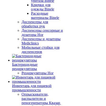
унитаза Binele
Крючки для
одежды Binele
Расходные
материалы Binele
Диспенсеры для
обработки рук
Диспенсеры сенсорные и
дозаторы Hor
Диспенсеры и дозаторы
Mediclinics
Мобильные стойки для
диспенсеров
Бактерицидные
рециркуляторы
Рециркуляторы Hor
Инвентарь для пищевой
промышленности
Опрыскиватели,
распылители и
пеногенераторы Квазар