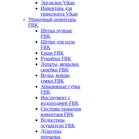
Эргоклин Vikan
Инвентарь для
транспорта Vikan
Уборочный инвентарь
FBK
Щетки ручные
FBK
Щетки для пола
FBK
Ерши FBK
Рукоятки FBK
Лопаты, мешалки,
скребки FBK
Ведра, ковши,
совки FBK
Абразивные губки
FBK
Инструмент с
водоподачей FBK
Системы хранения
инвентаря FBK
Водосгоны,
осушители FBK
Дозаторы,
перчатки,