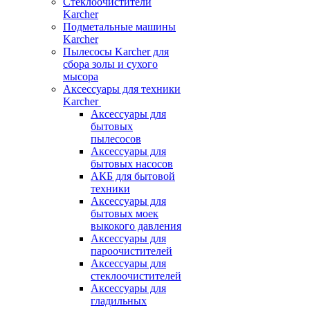
Стеклоочистители
Karcher
Подметальные машины
Karcher
Пылесосы Karcher для
сбора золы и сухого
мысора
Аксессуары для техники
Karcher
Аксессуары для
бытовых
пылесосов
Аксессуары для
бытовых насосов
АКБ для бытовой
техники
Аксессуары для
бытовых моек
выкокого давления
Аксессуары для
пароочистителей
Аксессуары для
стеклоочистителей
Аксессуары для
гладильных