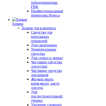
пеногенераторы
FBK
Профессиональный
инвентарь Horeca
Химия
Химия для клининга
Средства для
напольных
покрытий
Для сантехники
Универсальные
средства
Для стекол и зеркал
Чистящие средства
для кухни
Чистящие средства
для ковров
Жидкое мыло,
крем-мыло, паста
для рук
Для
послестроительной
уборки
Удаление сложных