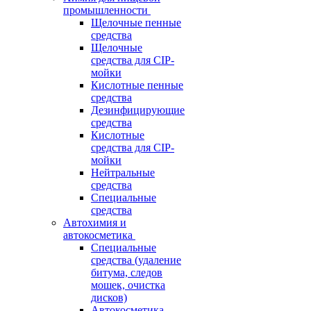
промышленности
Щелочные пенные
средства
Щелочные
средства для CIP-
мойки
Кислотные пенные
средства
Дезинфицирующие
средства
Кислотные
средства для CIP-
мойки
Нейтральные
средства
Специальные
средства
Автохимия и
автокосметика
Специальные
средства (удаление
битума, следов
мошек, очистка
дисков)
Автокосметика