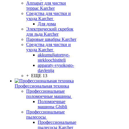
Аппарат для чистки
террас Karcher
Средства для чистки и
ухода Karcher
Для дома
Электрический скребок
для льда Karcher
Паровые швабры Karcher
Средства для чистки и
ухода Karcher
akkumuljatornye-
stekloochistiteli
apparaty-vysokogo-
davlenija
+ ЕЩЕ 13
Профессиональная техника
Профессиональные
поломоечные машины
Поломоечные
машины Ghibli
Профессиональные
пылесосы
Профессиональные
пылесосы Karcher