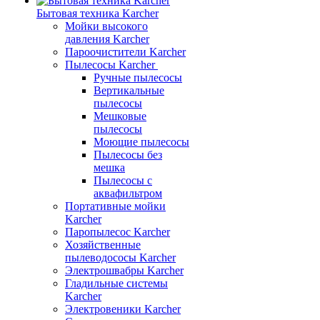
Бытовая техника Karcher
Мойки высокого
давления Karcher
Пароочистители Karcher
Пылесосы Karcher
Ручные пылесосы
Вертикальные
пылесосы
Мешковые
пылесосы
Моющие пылесосы
Пылесосы без
мешка
Пылесосы с
аквафильтром
Портативные мойки
Karcher
Паропылесос Karcher
Хозяйственные
пылеводососы Karcher
Электрошвабры Karcher
Гладильные системы
Karcher
Электровеники Karcher