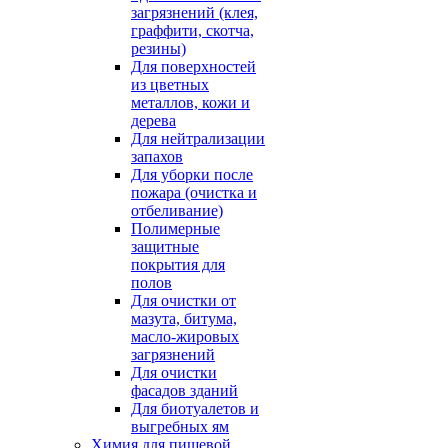
загрязнений (клея,
граффити, скотча,
резины)
Для поверхностей
из цветных
металлов, кожи и
дерева
Для нейтрализации
запахов
Для уборки после
пожара (очистка и
отбеливание)
Полимерные
защитные
покрытия для
полов
Для очистки от
мазута, битума,
масло-жировых
загрязнений
Для очистки
фасадов зданий
Для биотуалетов и
выгребных ям
Химия для пищевой