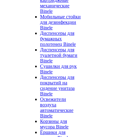
картриджные
механические
Binele
Мобильные стойки
для дезинфекции
Binele
Диспенсеры для
бумажных
полотенец Binele
Диспенсеры для
туалетной бумаги
Binele
Сушилки для рук
Binele
Диспенсеры для
покрытий на
сидение унитаза
Binele
Освежители
воздуха
автоматические
Binele
Корзины для
мусора Binele
Ёршики для