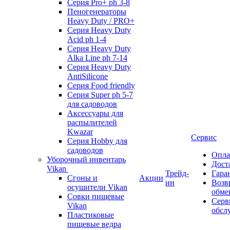
Серия Pro+ ph 3-8
Пеногенераторы
Heavy Duty / PRO+
Серия Heavy Duty
Acid ph 1-4
Серия Heavy Duty
Alka Line ph 7-14
Серия Heavy Duty
AntiSilicone
Серия Food friendly
Серия Super ph 5-7
для садоводов
Аксессуары для
распылителей
Kwazar
Сервис
Серия Hobby для
садоводов
Опла
Уборочный инвентарь
Дост
Vikan
Трейд-
Гара
Сгоны и
Акции
ин
Возв
осушители Vikan
обме
Совки пищевые
Серв
Vikan
обсл
Пластиковые
пищевые ведра