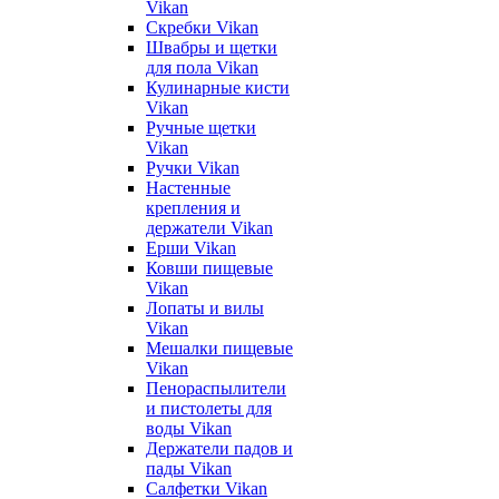
Vikan
Скребки Vikan
Швабры и щетки
для пола Vikan
Кулинарные кисти
Vikan
Ручные щетки
Vikan
Ручки Vikan
Настенные
крепления и
держатели Vikan
Ерши Vikan
Ковши пищевые
Vikan
Лопаты и вилы
Vikan
Мешалки пищевые
Vikan
Пенораспылители
и пистолеты для
воды Vikan
Держатели падов и
пады Vikan
Салфетки Vikan