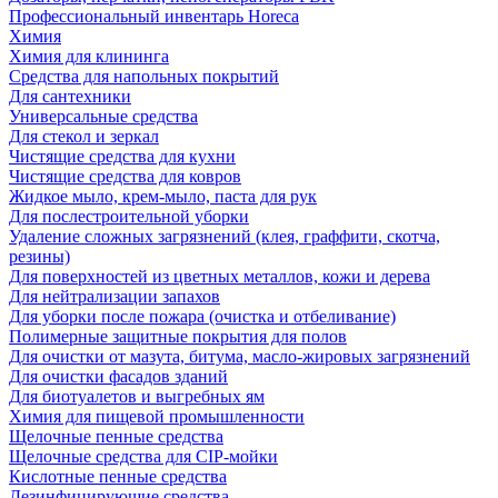
Профессиональный инвентарь Horeca
Химия
Химия для клининга
Средства для напольных покрытий
Для сантехники
Универсальные средства
Для стекол и зеркал
Чистящие средства для кухни
Чистящие средства для ковров
Жидкое мыло, крем-мыло, паста для рук
Для послестроительной уборки
Удаление сложных загрязнений (клея, граффити, скотча,
резины)
Для поверхностей из цветных металлов, кожи и дерева
Для нейтрализации запахов
Для уборки после пожара (очистка и отбеливание)
Полимерные защитные покрытия для полов
Для очистки от мазута, битума, масло-жировых загрязнений
Для очистки фасадов зданий
Для биотуалетов и выгребных ям
Химия для пищевой промышленности
Щелочные пенные средства
Щелочные средства для CIP-мойки
Кислотные пенные средства
Дезинфицирующие средства