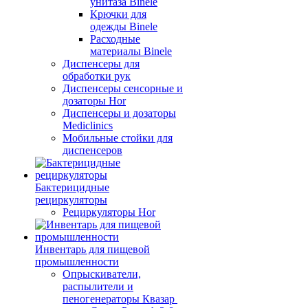
унитаза Binele
Крючки для
одежды Binele
Расходные
материалы Binele
Диспенсеры для
обработки рук
Диспенсеры сенсорные и
дозаторы Hor
Диспенсеры и дозаторы
Mediclinics
Мобильные стойки для
диспенсеров
Бактерицидные
рециркуляторы
Рециркуляторы Hor
Инвентарь для пищевой
промышленности
Опрыскиватели,
распылители и
пеногенераторы Квазар