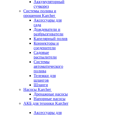
Аккумуляторный
сучкорез
Системы полива и
орошения Karcher
Аксессуары для
сада
Дождеватели и
разбрызгиватели
Капелярный полив
Коннекторы и
соеденители
Садовые
распылители
Системы
автоматического
полива
Тележки для
шлангов
Шланги
Насосы Karcher
Дренажные насосы
Напорные насосы
АКБ для техники Karcher
Аксессуары для