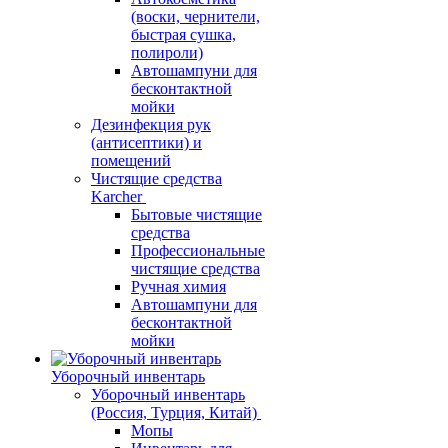
(воски, чернители,
быстрая сушка,
полироли)
Автошампуни для
бесконтактной
мойки
Дезинфекция рук
(антисептики) и
помещений
Чистящие средства
Karcher
Бытовые чистящие
средства
Профессиональные
чистящие средства
Ручная химия
Автошампуни для
бесконтактной
мойки
Уборочный инвентарь
Уборочный инвентарь
(Россия, Турция, Китай)
Мопы