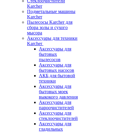
Стеклоочистители
Karcher
Подметальные машины
Karcher
Пылесосы Karcher для
сбора золы и сухого
мысора
Аксессуары для техники
Karcher
Аксессуары для
бытовых
пылесосов
Аксессуары для
бытовых насосов
АКБ для бытовой
техники
Аксессуары для
бытовых моек
выкокого давления
Аксессуары для
пароочистителей
Аксессуары для
стеклоочистителей
Аксессуары для
гладильных