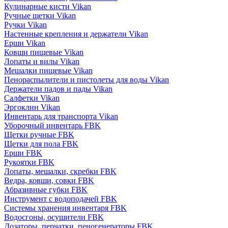
Кулинарные кисти Vikan
Ручные щетки Vikan
Ручки Vikan
Настенные крепления и держатели Vikan
Ерши Vikan
Ковши пищевые Vikan
Лопаты и вилы Vikan
Мешалки пищевые Vikan
Пенораспылители и пистолеты для воды Vikan
Держатели падов и пады Vikan
Салфетки Vikan
Эргоклин Vikan
Инвентарь для транспорта Vikan
Уборочный инвентарь FBK
Щетки ручные FBK
Щетки для пола FBK
Ерши FBK
Рукоятки FBK
Лопаты, мешалки, скребки FBK
Ведра, ковши, совки FBK
Абразивные губки FBK
Инструмент с водоподачей FBK
Системы хранения инвентаря FBK
Водосгоны, осушители FBK
Дозаторы, перчатки, пеногенераторы FBK