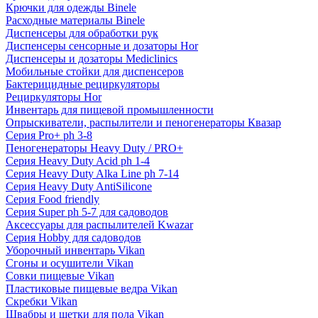
Крючки для одежды Binele
Расходные материалы Binele
Диспенсеры для обработки рук
Диспенсеры сенсорные и дозаторы Hor
Диспенсеры и дозаторы Mediclinics
Мобильные стойки для диспенсеров
Бактерицидные рециркуляторы
Рециркуляторы Hor
Инвентарь для пищевой промышленности
Опрыскиватели, распылители и пеногенераторы Квазар
Серия Pro+ ph 3-8
Пеногенераторы Heavy Duty / PRO+
Серия Heavy Duty Acid ph 1-4
Серия Heavy Duty Alka Line ph 7-14
Серия Heavy Duty AntiSilicone
Серия Food friendly
Серия Super ph 5-7 для садоводов
Аксессуары для распылителей Kwazar
Серия Hobby для садоводов
Уборочный инвентарь Vikan
Сгоны и осушители Vikan
Совки пищевые Vikan
Пластиковые пищевые ведра Vikan
Скребки Vikan
Швабры и щетки для пола Vikan