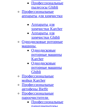
Профессиональные
пылесосы Ghibli
Профессиональные
аппараты для химчистки
Аппараты для
химчистки Karcher
Аппараты для
химчистки Ghibli
Однодисковые роторные
машины
Однодисковые
роторные машины
Karcher
Однодисковые
роторные машины
Ghibli
Профессиональные
мойки Karcher
Профессиональные
автофены Bieffe
Профессиональные
пароочистители
Профессиональные
парогенераторы