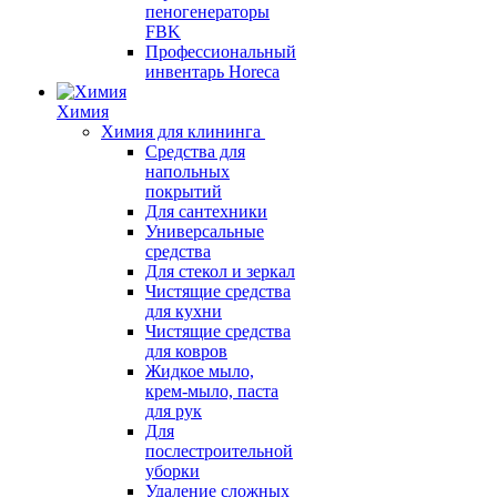
пеногенераторы
FBK
Профессиональный
инвентарь Horeca
Химия
Химия для клининга
Средства для
напольных
покрытий
Для сантехники
Универсальные
средства
Для стекол и зеркал
Чистящие средства
для кухни
Чистящие средства
для ковров
Жидкое мыло,
крем-мыло, паста
для рук
Для
послестроительной
уборки
Удаление сложных