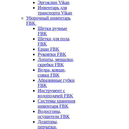
Эргоклин Vikan
Инвентарь для
транспорта Vikan
Уборочный инвентарь
FBK
Щетки ручные
FBK
Щетки для пола
FBK
Ерши FBK
Рукоятки FBK
Лопаты, мешалки,
скребки FBK
Ведра, ковши,
совки FBK
Абразивные губки
FBK
Инструмент с
водоподачей FBK
Системы хранения
инвентаря FBK
Водосгоны,
осушители FBK
Дозаторы,
перчатки,