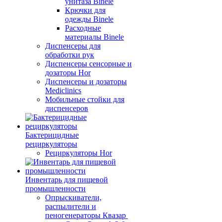
унитаза Binele
Крючки для
одежды Binele
Расходные
материалы Binele
Диспенсеры для
обработки рук
Диспенсеры сенсорные и
дозаторы Hor
Диспенсеры и дозаторы
Mediclinics
Мобильные стойки для
диспенсеров
Бактерицидные
рециркуляторы
Рециркуляторы Hor
Инвентарь для пищевой
промышленности
Опрыскиватели,
распылители и
пеногенераторы Квазар