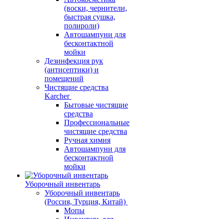
(воски, чернители,
быстрая сушка,
полироли)
Автошампуни для
бесконтактной
мойки
Дезинфекция рук
(антисептики) и
помещений
Чистящие средства
Karcher
Бытовые чистящие
средства
Профессиональные
чистящие средства
Ручная химия
Автошампуни для
бесконтактной
мойки
Уборочный инвентарь
Уборочный инвентарь
(Россия, Турция, Китай)
Мопы