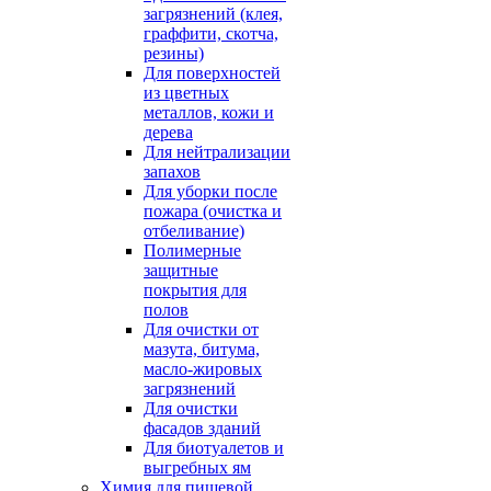
загрязнений (клея,
граффити, скотча,
резины)
Для поверхностей
из цветных
металлов, кожи и
дерева
Для нейтрализации
запахов
Для уборки после
пожара (очистка и
отбеливание)
Полимерные
защитные
покрытия для
полов
Для очистки от
мазута, битума,
масло-жировых
загрязнений
Для очистки
фасадов зданий
Для биотуалетов и
выгребных ям
Химия для пищевой