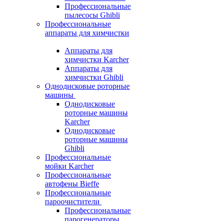
Профессиональные
пылесосы Ghibli
Профессиональные
аппараты для химчистки
Аппараты для
химчистки Karcher
Аппараты для
химчистки Ghibli
Однодисковые роторные
машины
Однодисковые
роторные машины
Karcher
Однодисковые
роторные машины
Ghibli
Профессиональные
мойки Karcher
Профессиональные
автофены Bieffe
Профессиональные
пароочистители
Профессиональные
парогенераторы