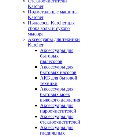
Стеклоочистители
Karcher
Подметальные машины
Karcher
Пылесосы Karcher для
сбора золы и сухого
мысора
Аксессуары для техники
Karcher
Аксессуары для
бытовых
пылесосов
Аксессуары для
бытовых насосов
АКБ для бытовой
техники
Аксессуары для
бытовых моек
выкокого давления
Аксессуары для
пароочистителей
Аксессуары для
стеклоочистителей
Аксессуары для
гладильных