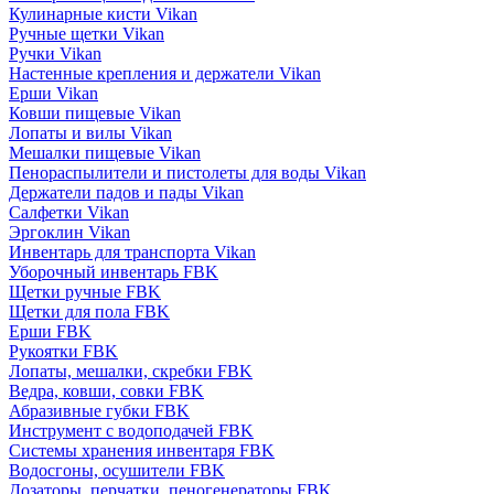
Кулинарные кисти Vikan
Ручные щетки Vikan
Ручки Vikan
Настенные крепления и держатели Vikan
Ерши Vikan
Ковши пищевые Vikan
Лопаты и вилы Vikan
Мешалки пищевые Vikan
Пенораспылители и пистолеты для воды Vikan
Держатели падов и пады Vikan
Салфетки Vikan
Эргоклин Vikan
Инвентарь для транспорта Vikan
Уборочный инвентарь FBK
Щетки ручные FBK
Щетки для пола FBK
Ерши FBK
Рукоятки FBK
Лопаты, мешалки, скребки FBK
Ведра, ковши, совки FBK
Абразивные губки FBK
Инструмент с водоподачей FBK
Системы хранения инвентаря FBK
Водосгоны, осушители FBK
Дозаторы, перчатки, пеногенераторы FBK