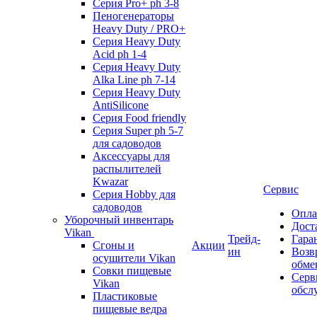
Серия Pro+ ph 3-8
Пеногенераторы
Heavy Duty / PRO+
Серия Heavy Duty
Acid ph 1-4
Серия Heavy Duty
Alka Line ph 7-14
Серия Heavy Duty
AntiSilicone
Серия Food friendly
Серия Super ph 5-7
для садоводов
Аксессуары для
распылителей
Kwazar
Сервис
Серия Hobby для
садоводов
Опла
Уборочный инвентарь
Дост
Vikan
Трейд-
Гара
Сгоны и
Акции
ин
Возв
осушители Vikan
обме
Совки пищевые
Серв
Vikan
обсл
Пластиковые
пищевые ведра