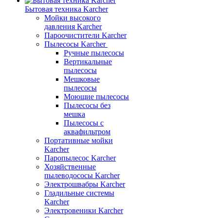
Бытовая техника Karcher
Мойки высокого
давления Karcher
Пароочистители Karcher
Пылесосы Karcher
Ручные пылесосы
Вертикальные
пылесосы
Мешковые
пылесосы
Моющие пылесосы
Пылесосы без
мешка
Пылесосы с
аквафильтром
Портативные мойки
Karcher
Паропылесос Karcher
Хозяйственные
пылеводососы Karcher
Электрошвабры Karcher
Гладильные системы
Karcher
Электровеники Karcher