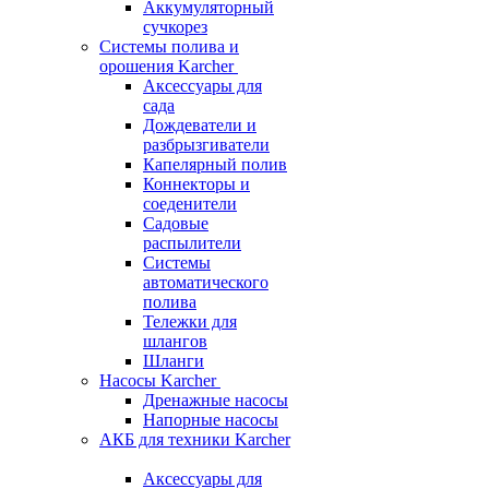
Аккумуляторный
сучкорез
Системы полива и
орошения Karcher
Аксессуары для
сада
Дождеватели и
разбрызгиватели
Капелярный полив
Коннекторы и
соеденители
Садовые
распылители
Системы
автоматического
полива
Тележки для
шлангов
Шланги
Насосы Karcher
Дренажные насосы
Напорные насосы
АКБ для техники Karcher
Аксессуары для