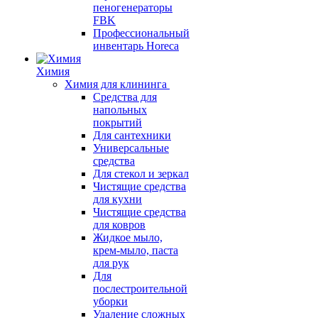
пеногенераторы
FBK
Профессиональный
инвентарь Horeca
Химия
Химия для клининга
Средства для
напольных
покрытий
Для сантехники
Универсальные
средства
Для стекол и зеркал
Чистящие средства
для кухни
Чистящие средства
для ковров
Жидкое мыло,
крем-мыло, паста
для рук
Для
послестроительной
уборки
Удаление сложных