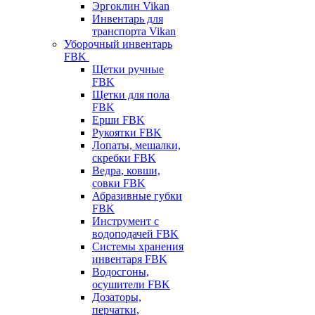
Эргоклин Vikan
Инвентарь для
транспорта Vikan
Уборочный инвентарь
FBK
Щетки ручные
FBK
Щетки для пола
FBK
Ерши FBK
Рукоятки FBK
Лопаты, мешалки,
скребки FBK
Ведра, ковши,
совки FBK
Абразивные губки
FBK
Инструмент с
водоподачей FBK
Системы хранения
инвентаря FBK
Водосгоны,
осушители FBK
Дозаторы,
перчатки,