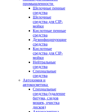
промышленности
Щелочные пенные
средства
Щелочные
средства для CIP-
мойки
Кислотные пенные
средства
Дезинфицирующие
средства
Кислотные
средства для CIP-
мойки
Нейтральные
средства
Специальные
средства
Автохимия и
автокосметика
Специальные
средства (удаление
битума, следов
мошек, очистка
дисков)
Автокосметика