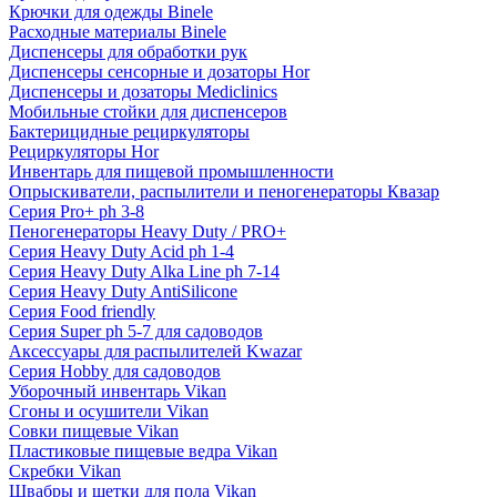
Крючки для одежды Binele
Расходные материалы Binele
Диспенсеры для обработки рук
Диспенсеры сенсорные и дозаторы Hor
Диспенсеры и дозаторы Mediclinics
Мобильные стойки для диспенсеров
Бактерицидные рециркуляторы
Рециркуляторы Hor
Инвентарь для пищевой промышленности
Опрыскиватели, распылители и пеногенераторы Квазар
Серия Pro+ ph 3-8
Пеногенераторы Heavy Duty / PRO+
Серия Heavy Duty Acid ph 1-4
Серия Heavy Duty Alka Line ph 7-14
Серия Heavy Duty AntiSilicone
Серия Food friendly
Серия Super ph 5-7 для садоводов
Аксессуары для распылителей Kwazar
Серия Hobby для садоводов
Уборочный инвентарь Vikan
Сгоны и осушители Vikan
Совки пищевые Vikan
Пластиковые пищевые ведра Vikan
Скребки Vikan
Швабры и щетки для пола Vikan