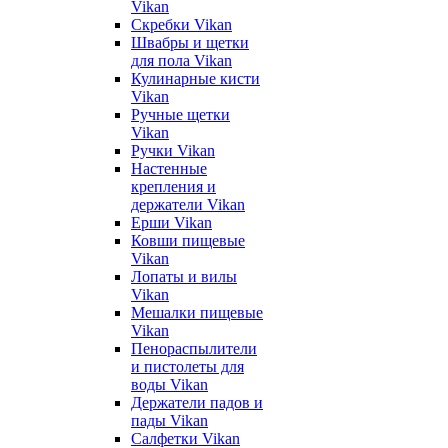
Vikan
Скребки Vikan
Швабры и щетки
для пола Vikan
Кулинарные кисти
Vikan
Ручные щетки
Vikan
Ручки Vikan
Настенные
крепления и
держатели Vikan
Ерши Vikan
Ковши пищевые
Vikan
Лопаты и вилы
Vikan
Мешалки пищевые
Vikan
Пенораспылители
и пистолеты для
воды Vikan
Держатели падов и
пады Vikan
Салфетки Vikan