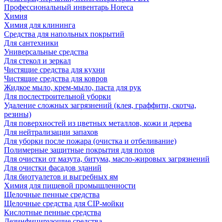
Профессиональный инвентарь Horeca
Химия
Химия для клининга
Средства для напольных покрытий
Для сантехники
Универсальные средства
Для стекол и зеркал
Чистящие средства для кухни
Чистящие средства для ковров
Жидкое мыло, крем-мыло, паста для рук
Для послестроительной уборки
Удаление сложных загрязнений (клея, граффити, скотча,
резины)
Для поверхностей из цветных металлов, кожи и дерева
Для нейтрализации запахов
Для уборки после пожара (очистка и отбеливание)
Полимерные защитные покрытия для полов
Для очистки от мазута, битума, масло-жировых загрязнений
Для очистки фасадов зданий
Для биотуалетов и выгребных ям
Химия для пищевой промышленности
Щелочные пенные средства
Щелочные средства для CIP-мойки
Кислотные пенные средства
Дезинфицирующие средства