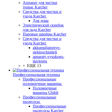
Аппарат для чистки
террас Karcher
Средства для чистки и
ухода Karcher
Для дома
Электрический скребок
для льда Karcher
Паровые швабры Karcher
Средства для чистки и
ухода Karcher
akkumuljatornye-
stekloochistiteli
apparaty-vysokogo-
davlenija
+ ЕЩЕ 13
Профессиональная техника
Профессиональные
поломоечные машины
Поломоечные
машины Ghibli
Профессиональные
пылесосы
Профессиональные
пылесосы Karcher