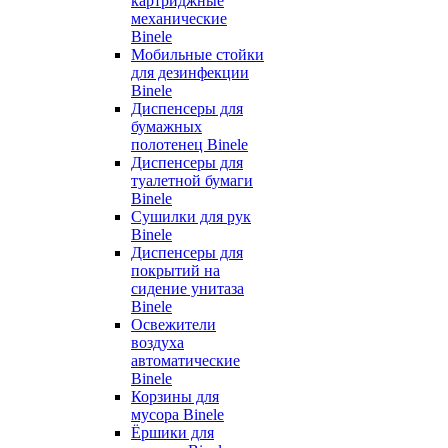
картриджные
механические
Binele
Мобильные стойки
для дезинфекции
Binele
Диспенсеры для
бумажных
полотенец Binele
Диспенсеры для
туалетной бумаги
Binele
Сушилки для рук
Binele
Диспенсеры для
покрытий на
сидение унитаза
Binele
Освежители
воздуха
автоматические
Binele
Корзины для
мусора Binele
Ёршики для