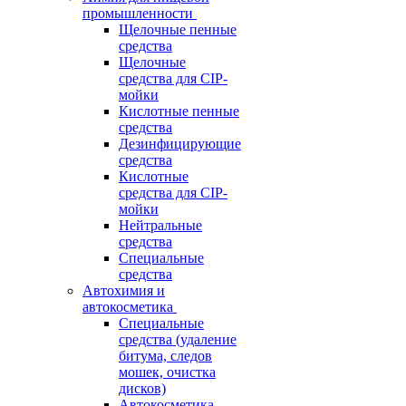
промышленности
Щелочные пенные
средства
Щелочные
средства для CIP-
мойки
Кислотные пенные
средства
Дезинфицирующие
средства
Кислотные
средства для CIP-
мойки
Нейтральные
средства
Специальные
средства
Автохимия и
автокосметика
Специальные
средства (удаление
битума, следов
мошек, очистка
дисков)
Автокосметика