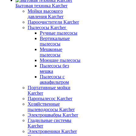
Бытовая техника Karcher
Мойки высокого
давления Karcher
Пароочистители Karcher
Пылесосы Karcher
Ручные пылесосы
Вертикальные
пылесосы
Мешковые
пылесосы
Моющие пылесосы
Пылесосы без
мешка
Пылесосы с
аквафильтром
Портативные мойки
Karcher
Паропылесос Karcher
Хозяйственные
пылеводососы Karcher
Электрошвабры Karcher
Гладильные системы
Karcher
Электровеники Karcher