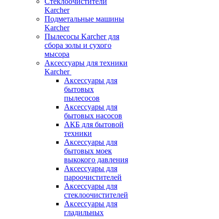
Стеклоочистители
Karcher
Подметальные машины
Karcher
Пылесосы Karcher для
сбора золы и сухого
мысора
Аксессуары для техники
Karcher
Аксессуары для
бытовых
пылесосов
Аксессуары для
бытовых насосов
АКБ для бытовой
техники
Аксессуары для
бытовых моек
выкокого давления
Аксессуары для
пароочистителей
Аксессуары для
стеклоочистителей
Аксессуары для
гладильных