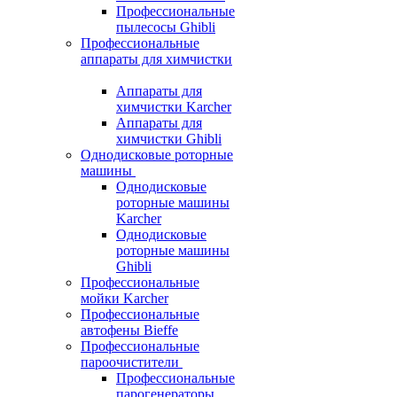
Профессиональные
пылесосы Ghibli
Профессиональные
аппараты для химчистки
Аппараты для
химчистки Karcher
Аппараты для
химчистки Ghibli
Однодисковые роторные
машины
Однодисковые
роторные машины
Karcher
Однодисковые
роторные машины
Ghibli
Профессиональные
мойки Karcher
Профессиональные
автофены Bieffe
Профессиональные
пароочистители
Профессиональные
парогенераторы