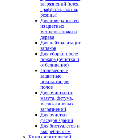
загрязнений (клея,
граффити, скотча,
резины)
Для поверхностей
из цветных
металлов, кожи и
дерева
Для нейтрализации
запахов
Для уборки после
пожара (очистка и
отбеливание)
Полимерные
защитные
покрытия для
полов
Для очистки от
мазута, битума,
масло-жировых
загрязнений
Для очистки
фасадов зданий
Для биотуалетов и
выгребных ям
Химия для пищевой