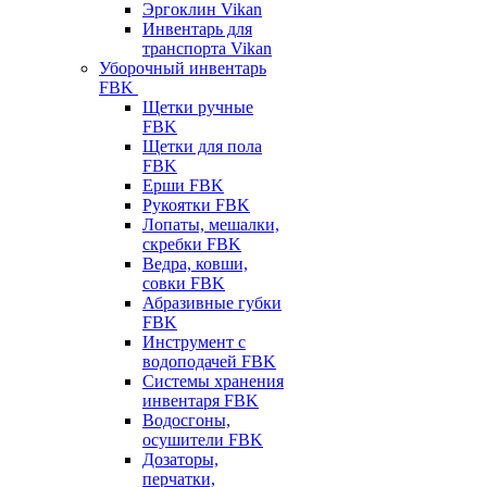
Эргоклин Vikan
Инвентарь для
транспорта Vikan
Уборочный инвентарь
FBK
Щетки ручные
FBK
Щетки для пола
FBK
Ерши FBK
Рукоятки FBK
Лопаты, мешалки,
скребки FBK
Ведра, ковши,
совки FBK
Абразивные губки
FBK
Инструмент с
водоподачей FBK
Системы хранения
инвентаря FBK
Водосгоны,
осушители FBK
Дозаторы,
перчатки,