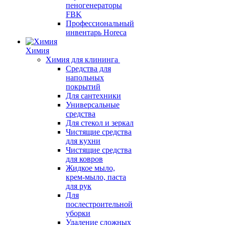
пеногенераторы
FBK
Профессиональный
инвентарь Horeca
Химия
Химия для клининга
Средства для
напольных
покрытий
Для сантехники
Универсальные
средства
Для стекол и зеркал
Чистящие средства
для кухни
Чистящие средства
для ковров
Жидкое мыло,
крем-мыло, паста
для рук
Для
послестроительной
уборки
Удаление сложных