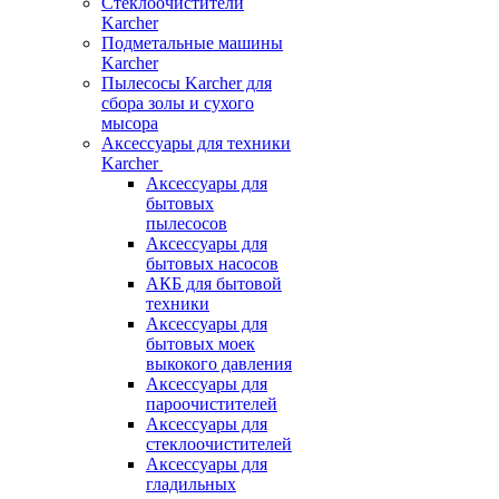
Стеклоочистители
Karcher
Подметальные машины
Karcher
Пылесосы Karcher для
сбора золы и сухого
мысора
Аксессуары для техники
Karcher
Аксессуары для
бытовых
пылесосов
Аксессуары для
бытовых насосов
АКБ для бытовой
техники
Аксессуары для
бытовых моек
выкокого давления
Аксессуары для
пароочистителей
Аксессуары для
стеклоочистителей
Аксессуары для
гладильных