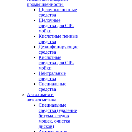
промышленности
Щелочные пенные
средства
Щелочные
средства для CIP-
мойки
Кислотные пенные
средства
Дезинфицирующие
средства
Кислотные
средства для CIP-
мойки
Нейтральные
средства
Специальные
средства
Автохимия и
автокосметика
Специальные
средства (удаление
битума, следов
мошек, очистка
дисков)
Автокосметика