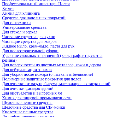
Профессиональный инвентарь Horeca
Химия
Химия для клининга
Средства для напольных покрытий
Для сантехники
Универсальные средства
Для стекол и зеркал
Чистящие средства для кухни
Чистящие средства для ковров
Жидкое мыло, крем-мыло, паста для рук
Для послестроительной уборки
Удаление сложных загрязнений (клея, граффити, скотча,
резины)
Для поверхностей из цветных металлов, кожи и дерева
Для нейтрализации запахов
Для уборки после пожара (очистка и отбеливание)
Полимерные защитные покрытия для полов
Для очистки от мазута, битума, масло-жировых загрязнений
Для очистки фасадов зданий
Для биотуалетов и выгребных ям
Химия для пищевой промышленности
Щелочные пенные средства
Щелочные средства для CIP-мойки
Кислотные пенные средства
Дезинфицирующие средства