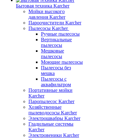
Бытовая техника Karcher
Мойки высокого
давления Karcher
Пароочистители Karcher
Пылесосы Karcher
Ручные пылесосы
Вертикальные
пылесосы
Мешковые
пылесосы
Моющие пылесосы
Пылесосы без
мешка
Пылесосы с
аквафильтром
Портативные мойки
Karcher
Паропылесос Karcher
Хозяйственные
пылеводососы Karcher
Электрошвабры Karcher
Гладильные системы
Karcher
Электровеники Karcher