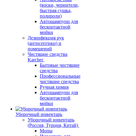
(воски, чернители,
быстрая сушка,
полироли)
Автошампуни для
бесконтактной
мойки
Дезинфекция рук
(антисептики) и
помещений
Чистящие средства
Karcher
Бытовые чистящие
средства
Профессиональные
чистящие средства
Ручная химия
Автошампуни для
бесконтактной
мойки
Уборочный инвентарь
Уборочный инвентарь
(Россия, Турция, Китай)
Мопы