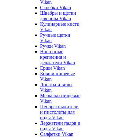
Vikan
Скребки Vikan
Швабры и щетки
для пола Vikan
Кулинарные кисти
Vikan
Ручные щетки
Vikan
Ручки Vikan
Настенные
крепления и
держатели Vikan
Ерши Vikan
Ковши пищевые
Vikan
Лопаты и вилы
Vikan
Мешалки пищевые
Vikan
Пенораспылители
и пистолеты для
воды Vikan
Держатели падов и
пады Vikan
Салфетки Vikan