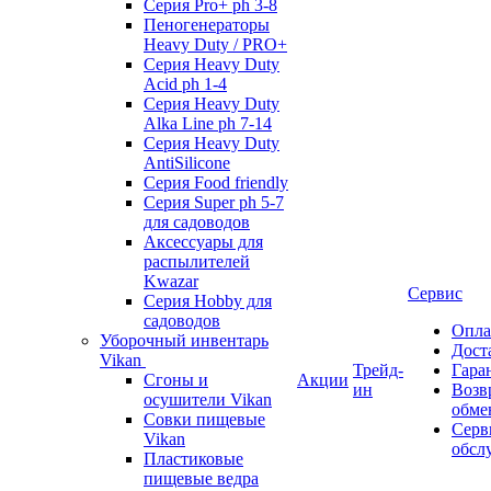
Серия Pro+ ph 3-8
Пеногенераторы
Heavy Duty / PRO+
Серия Heavy Duty
Acid ph 1-4
Серия Heavy Duty
Alka Line ph 7-14
Серия Heavy Duty
AntiSilicone
Серия Food friendly
Серия Super ph 5-7
для садоводов
Аксессуары для
распылителей
Kwazar
Сервис
Серия Hobby для
садоводов
Опла
Уборочный инвентарь
Дост
Vikan
Трейд-
Гара
Сгоны и
Акции
ин
Возв
осушители Vikan
обме
Совки пищевые
Серв
Vikan
обсл
Пластиковые
пищевые ведра