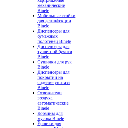
картриджные
механические
Binele
Мобильные стойки
для дезинфекции
Binele
Диспенсеры для
бумажных
полотенец Binele
Диспенсеры для
туалетной бумаги
Binele
Сушилки для рук
Binele
Диспенсеры для
покрытий на
сидение унитаза
Binele
Освежители
воздуха
автоматические
Binele
Корзины для
мусора Binele
Ёршики для