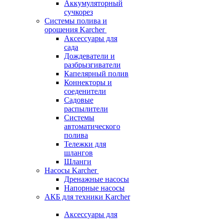
Аккумуляторный
сучкорез
Системы полива и
орошения Karcher
Аксессуары для
сада
Дождеватели и
разбрызгиватели
Капелярный полив
Коннекторы и
соеденители
Садовые
распылители
Системы
автоматического
полива
Тележки для
шлангов
Шланги
Насосы Karcher
Дренажные насосы
Напорные насосы
АКБ для техники Karcher
Аксессуары для