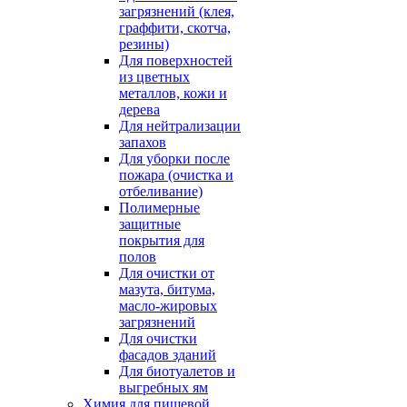
загрязнений (клея,
граффити, скотча,
резины)
Для поверхностей
из цветных
металлов, кожи и
дерева
Для нейтрализации
запахов
Для уборки после
пожара (очистка и
отбеливание)
Полимерные
защитные
покрытия для
полов
Для очистки от
мазута, битума,
масло-жировых
загрязнений
Для очистки
фасадов зданий
Для биотуалетов и
выгребных ям
Химия для пищевой