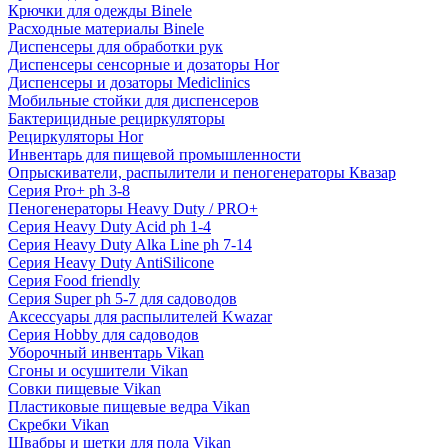
Крючки для одежды Binele
Расходные материалы Binele
Диспенсеры для обработки рук
Диспенсеры сенсорные и дозаторы Hor
Диспенсеры и дозаторы Mediclinics
Мобильные стойки для диспенсеров
Бактерицидные рециркуляторы
Рециркуляторы Hor
Инвентарь для пищевой промышленности
Опрыскиватели, распылители и пеногенераторы Квазар
Серия Pro+ ph 3-8
Пеногенераторы Heavy Duty / PRO+
Серия Heavy Duty Acid ph 1-4
Серия Heavy Duty Alka Line ph 7-14
Серия Heavy Duty AntiSilicone
Серия Food friendly
Серия Super ph 5-7 для садоводов
Аксессуары для распылителей Kwazar
Серия Hobby для садоводов
Уборочный инвентарь Vikan
Сгоны и осушители Vikan
Совки пищевые Vikan
Пластиковые пищевые ведра Vikan
Скребки Vikan
Швабры и щетки для пола Vikan