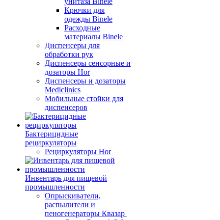
унитаза Binele
Крючки для
одежды Binele
Расходные
материалы Binele
Диспенсеры для
обработки рук
Диспенсеры сенсорные и
дозаторы Hor
Диспенсеры и дозаторы
Mediclinics
Мобильные стойки для
диспенсеров
Бактерицидные
рециркуляторы
Рециркуляторы Hor
Инвентарь для пищевой
промышленности
Опрыскиватели,
распылители и
пеногенераторы Квазар