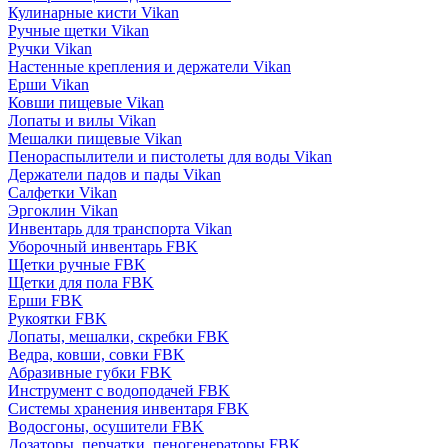
Кулинарные кисти Vikan
Ручные щетки Vikan
Ручки Vikan
Настенные крепления и держатели Vikan
Ерши Vikan
Ковши пищевые Vikan
Лопаты и вилы Vikan
Мешалки пищевые Vikan
Пенораспылители и пистолеты для воды Vikan
Держатели падов и пады Vikan
Салфетки Vikan
Эргоклин Vikan
Инвентарь для транспорта Vikan
Уборочный инвентарь FBK
Щетки ручные FBK
Щетки для пола FBK
Ерши FBK
Рукоятки FBK
Лопаты, мешалки, скребки FBK
Ведра, ковши, совки FBK
Абразивные губки FBK
Инструмент с водоподачей FBK
Системы хранения инвентаря FBK
Водосгоны, осушители FBK
Дозаторы, перчатки, пеногенераторы FBK