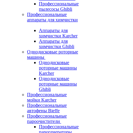
Профессиональные
пылесосы Ghibli
Профессиональные
аппараты для химчистки
Аппараты для
химчистки Karcher
Аппараты для
химчистки Ghibli
Однодисковые роторные
машины
Однодисковые
роторные машины
Karcher
Однодисковые
роторные машины
Ghibli
Профессиональные
мойки Karcher
Профессиональные
автофены Bieffe
Профессиональные
пароочистители
Профессиональные
парогенераторы