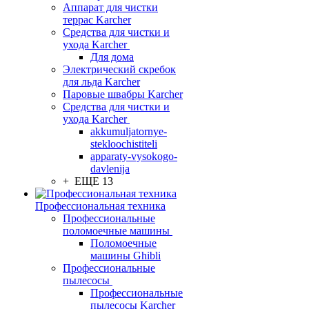
Аппарат для чистки
террас Karcher
Средства для чистки и
ухода Karcher
Для дома
Электрический скребок
для льда Karcher
Паровые швабры Karcher
Средства для чистки и
ухода Karcher
akkumuljatornye-
stekloochistiteli
apparaty-vysokogo-
davlenija
+ ЕЩЕ 13
Профессиональная техника
Профессиональные
поломоечные машины
Поломоечные
машины Ghibli
Профессиональные
пылесосы
Профессиональные
пылесосы Karcher