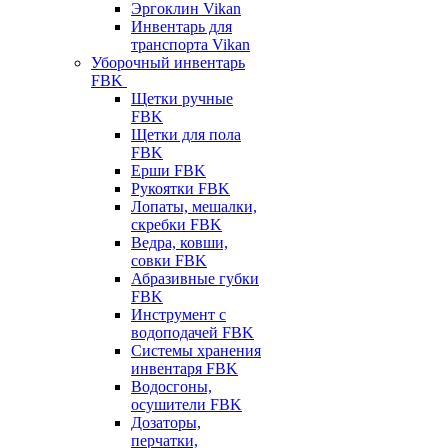
Эргоклин Vikan
Инвентарь для
транспорта Vikan
Уборочный инвентарь
FBK
Щетки ручные
FBK
Щетки для пола
FBK
Ерши FBK
Рукоятки FBK
Лопаты, мешалки,
скребки FBK
Ведра, ковши,
совки FBK
Абразивные губки
FBK
Инструмент с
водоподачей FBK
Системы хранения
инвентаря FBK
Водосгоны,
осушители FBK
Дозаторы,
перчатки,