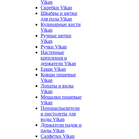
Vikan
Скребки Vikan
Швабры и щетки
для пола Vikan
Кулинарные кисти
Vikan
Ручные щетки
Vikan
Ручки Vikan
Настенные
крепления и
держатели Vikan
Ерши Vikan
Ковши пищевые
Vikan
Лопаты и вилы
Vikan
Мешалки пищевые
Vikan
Пенораспылители
и пистолеты для
воды Vikan
Держатели падов и
пады Vikan
Салфетки Vikan