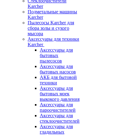
Стеклоочистители
Karcher
Подметальные машины
Karcher
Пылесосы Karcher для
сбора золы и сухого
мысора
Аксессуары для техники
Karcher
Аксессуары для
бытовых
пылесосов
Аксессуары для
бытовых насосов
АКБ для бытовой
техники
Аксессуары для
бытовых моек
выкокого давления
Аксессуары для
пароочистителей
Аксессуары для
стеклоочистителей
Аксессуары для
гладильных