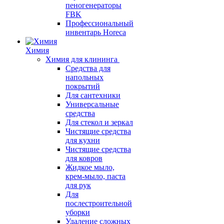
пеногенераторы
FBK
Профессиональный
инвентарь Horeca
Химия
Химия для клининга
Средства для
напольных
покрытий
Для сантехники
Универсальные
средства
Для стекол и зеркал
Чистящие средства
для кухни
Чистящие средства
для ковров
Жидкое мыло,
крем-мыло, паста
для рук
Для
послестроительной
уборки
Удаление сложных