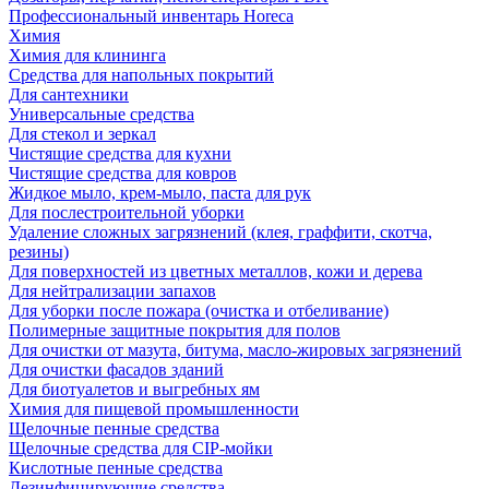
Профессиональный инвентарь Horeca
Химия
Химия для клининга
Средства для напольных покрытий
Для сантехники
Универсальные средства
Для стекол и зеркал
Чистящие средства для кухни
Чистящие средства для ковров
Жидкое мыло, крем-мыло, паста для рук
Для послестроительной уборки
Удаление сложных загрязнений (клея, граффити, скотча,
резины)
Для поверхностей из цветных металлов, кожи и дерева
Для нейтрализации запахов
Для уборки после пожара (очистка и отбеливание)
Полимерные защитные покрытия для полов
Для очистки от мазута, битума, масло-жировых загрязнений
Для очистки фасадов зданий
Для биотуалетов и выгребных ям
Химия для пищевой промышленности
Щелочные пенные средства
Щелочные средства для CIP-мойки
Кислотные пенные средства
Дезинфицирующие средства