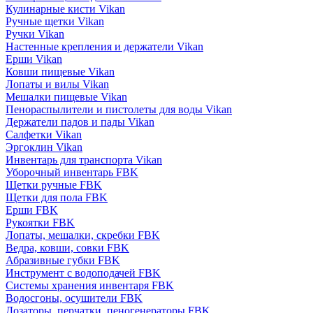
Кулинарные кисти Vikan
Ручные щетки Vikan
Ручки Vikan
Настенные крепления и держатели Vikan
Ерши Vikan
Ковши пищевые Vikan
Лопаты и вилы Vikan
Мешалки пищевые Vikan
Пенораспылители и пистолеты для воды Vikan
Держатели падов и пады Vikan
Салфетки Vikan
Эргоклин Vikan
Инвентарь для транспорта Vikan
Уборочный инвентарь FBK
Щетки ручные FBK
Щетки для пола FBK
Ерши FBK
Рукоятки FBK
Лопаты, мешалки, скребки FBK
Ведра, ковши, совки FBK
Абразивные губки FBK
Инструмент с водоподачей FBK
Системы хранения инвентаря FBK
Водосгоны, осушители FBK
Дозаторы, перчатки, пеногенераторы FBK