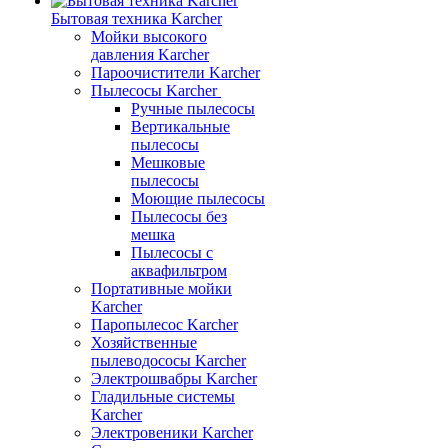
Бытовая техника Karcher
Мойки высокого
давления Karcher
Пароочистители Karcher
Пылесосы Karcher
Ручные пылесосы
Вертикальные
пылесосы
Мешковые
пылесосы
Моющие пылесосы
Пылесосы без
мешка
Пылесосы с
аквафильтром
Портативные мойки
Karcher
Паропылесос Karcher
Хозяйственные
пылеводососы Karcher
Электрошвабры Karcher
Гладильные системы
Karcher
Электровеники Karcher