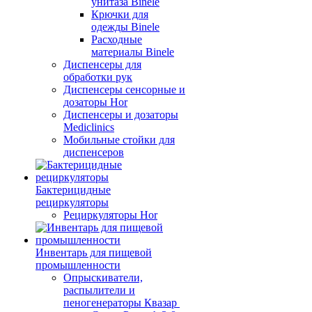
унитаза Binele
Крючки для
одежды Binele
Расходные
материалы Binele
Диспенсеры для
обработки рук
Диспенсеры сенсорные и
дозаторы Hor
Диспенсеры и дозаторы
Mediclinics
Мобильные стойки для
диспенсеров
Бактерицидные
рециркуляторы
Рециркуляторы Hor
Инвентарь для пищевой
промышленности
Опрыскиватели,
распылители и
пеногенераторы Квазар