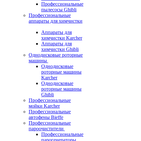
Профессиональные
пылесосы Ghibli
Профессиональные
аппараты для химчистки
Аппараты для
химчистки Karcher
Аппараты для
химчистки Ghibli
Однодисковые роторные
машины
Однодисковые
роторные машины
Karcher
Однодисковые
роторные машины
Ghibli
Профессиональные
мойки Karcher
Профессиональные
автофены Bieffe
Профессиональные
пароочистители
Профессиональные
парогенераторы