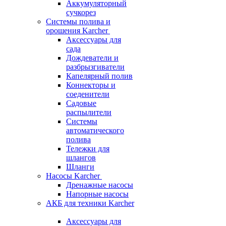
Аккумуляторный
сучкорез
Системы полива и
орошения Karcher
Аксессуары для
сада
Дождеватели и
разбрызгиватели
Капелярный полив
Коннекторы и
соеденители
Садовые
распылители
Системы
автоматического
полива
Тележки для
шлангов
Шланги
Насосы Karcher
Дренажные насосы
Напорные насосы
АКБ для техники Karcher
Аксессуары для