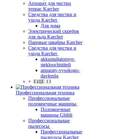
Аппарат для чистки
террас Karcher
Средства для чистки и
ухода Karcher
Для дома
Электрический скребок
для льда Karcher
Паровые швабры Karcher
Средства для чистки и
ухода Karcher
akkumuljatornye-
stekloochistiteli
apparaty-vysokogo-
davlenija
+ ЕЩЕ 13
Профессиональная техника
Профессиональные
поломоечные машины
Поломоечные
машины Ghibli
Профессиональные
пылесосы
Профессиональные
пылесосы Karcher