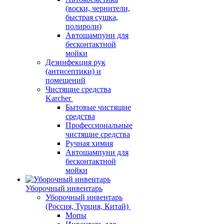
(воски, чернители,
быстрая сушка,
полироли)
Автошампуни для
бесконтактной
мойки
Дезинфекция рук
(антисептики) и
помещений
Чистящие средства
Karcher
Бытовые чистящие
средства
Профессиональные
чистящие средства
Ручная химия
Автошампуни для
бесконтактной
мойки
Уборочный инвентарь
Уборочный инвентарь
(Россия, Турция, Китай)
Мопы