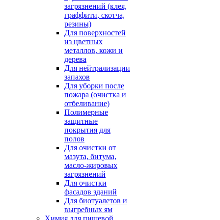
загрязнений (клея,
граффити, скотча,
резины)
Для поверхностей
из цветных
металлов, кожи и
дерева
Для нейтрализации
запахов
Для уборки после
пожара (очистка и
отбеливание)
Полимерные
защитные
покрытия для
полов
Для очистки от
мазута, битума,
масло-жировых
загрязнений
Для очистки
фасадов зданий
Для биотуалетов и
выгребных ям
Химия для пищевой