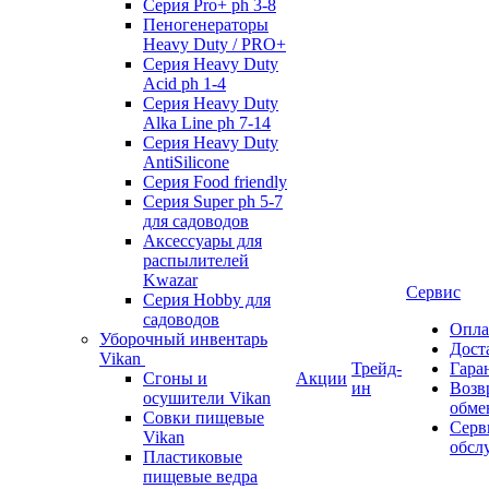
Серия Pro+ ph 3-8
Пеногенераторы
Heavy Duty / PRO+
Серия Heavy Duty
Acid ph 1-4
Серия Heavy Duty
Alka Line ph 7-14
Серия Heavy Duty
AntiSilicone
Серия Food friendly
Серия Super ph 5-7
для садоводов
Аксессуары для
распылителей
Kwazar
Сервис
Серия Hobby для
садоводов
Опла
Уборочный инвентарь
Дост
Vikan
Трейд-
Гара
Сгоны и
Акции
ин
Возв
осушители Vikan
обме
Совки пищевые
Серв
Vikan
обсл
Пластиковые
пищевые ведра