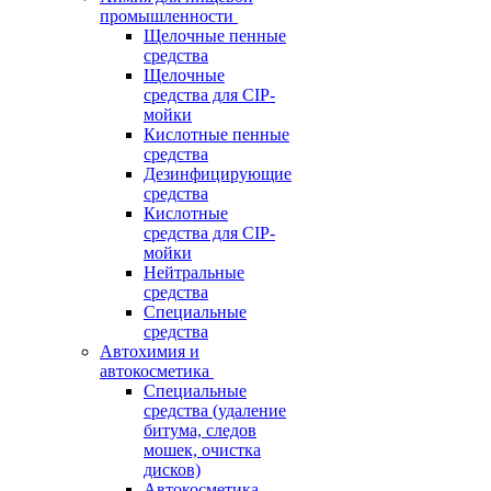
промышленности
Щелочные пенные
средства
Щелочные
средства для CIP-
мойки
Кислотные пенные
средства
Дезинфицирующие
средства
Кислотные
средства для CIP-
мойки
Нейтральные
средства
Специальные
средства
Автохимия и
автокосметика
Специальные
средства (удаление
битума, следов
мошек, очистка
дисков)
Автокосметика