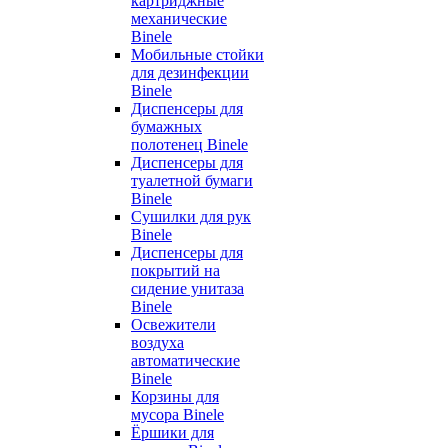
картриджные
механические
Binele
Мобильные стойки
для дезинфекции
Binele
Диспенсеры для
бумажных
полотенец Binele
Диспенсеры для
туалетной бумаги
Binele
Сушилки для рук
Binele
Диспенсеры для
покрытий на
сидение унитаза
Binele
Освежители
воздуха
автоматические
Binele
Корзины для
мусора Binele
Ёршики для