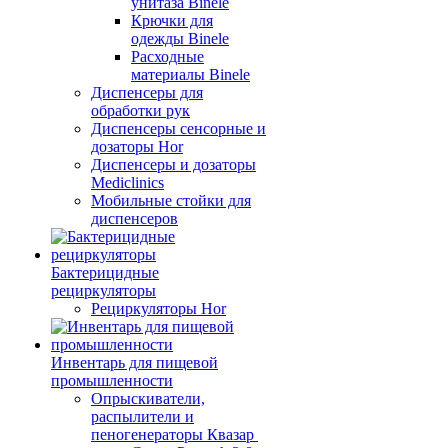
унитаза Binele
Крючки для
одежды Binele
Расходные
материалы Binele
Диспенсеры для
обработки рук
Диспенсеры сенсорные и
дозаторы Hor
Диспенсеры и дозаторы
Mediclinics
Мобильные стойки для
диспенсеров
Бактерицидные
рециркуляторы
Рециркуляторы Hor
Инвентарь для пищевой
промышленности
Опрыскиватели,
распылители и
пеногенераторы Квазар