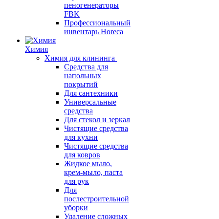
пеногенераторы
FBK
Профессиональный
инвентарь Horeca
Химия
Химия для клининга
Средства для
напольных
покрытий
Для сантехники
Универсальные
средства
Для стекол и зеркал
Чистящие средства
для кухни
Чистящие средства
для ковров
Жидкое мыло,
крем-мыло, паста
для рук
Для
послестроительной
уборки
Удаление сложных