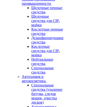
промышленности
Щелочные пенные
средства
Щелочные
средства для CIP-
мойки
Кислотные пенные
средства
Дезинфицирующие
средства
Кислотные
средства для CIP-
мойки
Нейтральные
средства
Специальные
средства
Автохимия и
автокосметика
Специальные
средства (удаление
битума, следов
мошек, очистка
дисков)
Автокосметика