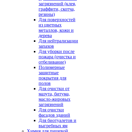
загрязнений (клея,
граффити, скотча,
резины)
Для поверхностей
из цветных
металлов, кожи и
дерева
Для нейтрализации
запахов
Для уборки после
пожара (очистка и
отбеливание)
Полимерные
защитные
покрытия для
полов
Для очистки от
мазута, битума,
масло-жировых
загрязнений
Для очистки
фасадов зданий
Для биотуалетов и
выгребных ям
Химия для пищевой