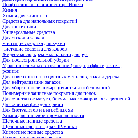
Профессиональный инвентарь Horeca
Химия
Химия для клининга
Средства для напольных покрытий
Для сантехники
Универсальные средства
Для стекол и зеркал
Чистящие средства для кухни
Чистящие средства для ковров
Жидкое мыло, крем-мыло, паста для рук
Для послестроительной уборки
Удаление сложных загрязнений (клея, граффити, скотча,
резины)
Для поверхностей из цветных металлов, кожи и дерева
Для нейтрализации запахов
Для уборки после пожара (очистка и отбеливание)
Полимерные защитные покрытия для полов
Для очистки от мазута, битума, масло-жировых загрязнений
Для очистки фасадов зданий
Для биотуалетов и выгребных ям
Химия для пищевой промышленности
Щелочные пенные средства
Щелочные средства для CIP-мойки
Кислотные пенные средства
Дезинфицирующие средства