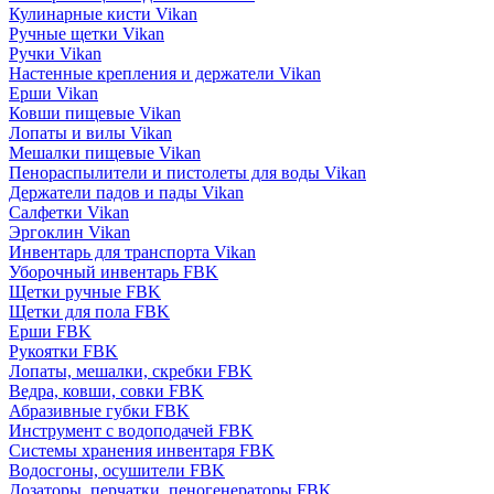
Кулинарные кисти Vikan
Ручные щетки Vikan
Ручки Vikan
Настенные крепления и держатели Vikan
Ерши Vikan
Ковши пищевые Vikan
Лопаты и вилы Vikan
Мешалки пищевые Vikan
Пенораспылители и пистолеты для воды Vikan
Держатели падов и пады Vikan
Салфетки Vikan
Эргоклин Vikan
Инвентарь для транспорта Vikan
Уборочный инвентарь FBK
Щетки ручные FBK
Щетки для пола FBK
Ерши FBK
Рукоятки FBK
Лопаты, мешалки, скребки FBK
Ведра, ковши, совки FBK
Абразивные губки FBK
Инструмент с водоподачей FBK
Системы хранения инвентаря FBK
Водосгоны, осушители FBK
Дозаторы, перчатки, пеногенераторы FBK