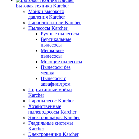
Бытовая техника Karcher
Мойки высокого
давления Karcher
Пароочистители Karcher
Пылесосы Karcher
Ручные пылесосы
Вертикальные
пылесосы
Мешковые
пылесосы
Моющие пылесосы
Пылесосы без
мешка
Пылесосы с
аквафильтром
Портативные мойки
Karcher
Паропылесос Karcher
Хозяйственные
пылеводососы Karcher
Электрошвабры Karcher
Гладильные системы
Karcher
Электровеники Karcher