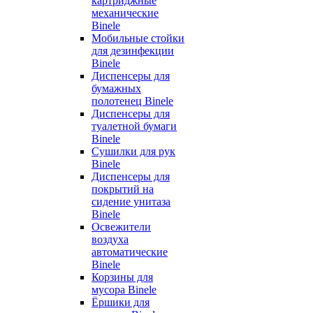
картриджные
механические
Binele
Мобильные стойки
для дезинфекции
Binele
Диспенсеры для
бумажных
полотенец Binele
Диспенсеры для
туалетной бумаги
Binele
Сушилки для рук
Binele
Диспенсеры для
покрытий на
сидение унитаза
Binele
Освежители
воздуха
автоматические
Binele
Корзины для
мусора Binele
Ёршики для