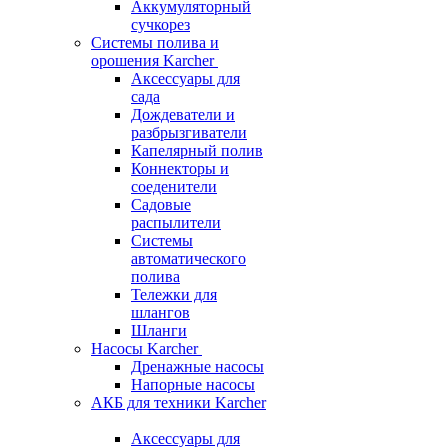
Аккумуляторный
сучкорез
Системы полива и
орошения Karcher
Аксессуары для
сада
Дождеватели и
разбрызгиватели
Капелярный полив
Коннекторы и
соеденители
Садовые
распылители
Системы
автоматического
полива
Тележки для
шлангов
Шланги
Насосы Karcher
Дренажные насосы
Напорные насосы
АКБ для техники Karcher
Аксессуары для