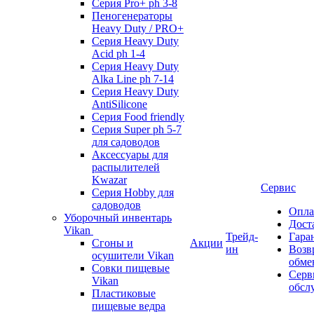
Серия Pro+ ph 3-8
Пеногенераторы
Heavy Duty / PRO+
Серия Heavy Duty
Acid ph 1-4
Серия Heavy Duty
Alka Line ph 7-14
Серия Heavy Duty
AntiSilicone
Серия Food friendly
Серия Super ph 5-7
для садоводов
Аксессуары для
распылителей
Kwazar
Сервис
Серия Hobby для
садоводов
Опла
Уборочный инвентарь
Дост
Vikan
Трейд-
Гара
Сгоны и
Акции
ин
Возв
осушители Vikan
обме
Совки пищевые
Серв
Vikan
обсл
Пластиковые
пищевые ведра