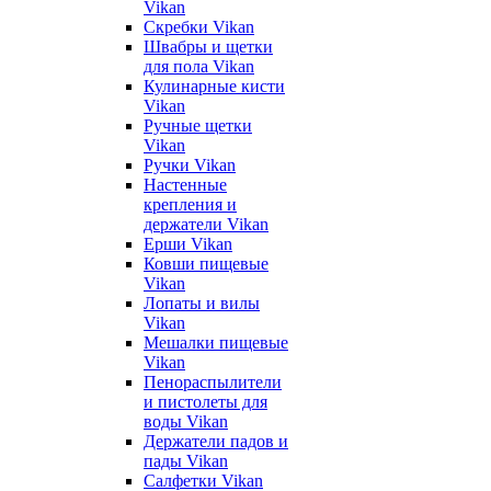
Vikan
Скребки Vikan
Швабры и щетки
для пола Vikan
Кулинарные кисти
Vikan
Ручные щетки
Vikan
Ручки Vikan
Настенные
крепления и
держатели Vikan
Ерши Vikan
Ковши пищевые
Vikan
Лопаты и вилы
Vikan
Мешалки пищевые
Vikan
Пенораспылители
и пистолеты для
воды Vikan
Держатели падов и
пады Vikan
Салфетки Vikan