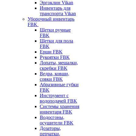
Эргоклин Vikan
Инвентарь для
транспорта Vikan
Уборочный инвентарь
FBK
Щетки ручные
FBK
Щетки для пола
FBK
Ерши FBK
Рукоятки FBK
Лопаты, мешалки,
скребки FBK
Ведра, ковши,
совки FBK
Абразивные губки
FBK
Инструмент с
водоподачей FBK
Системы хранения
инвентаря FBK
Водосгоны,
осушители FBK
Дозаторы,
перчатки,