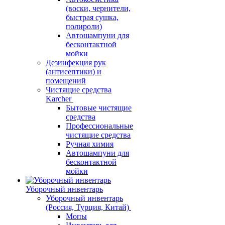
(воски, чернители,
быстрая сушка,
полироли)
Автошампуни для
бесконтактной
мойки
Дезинфекция рук
(антисептики) и
помещений
Чистящие средства
Karcher
Бытовые чистящие
средства
Профессиональные
чистящие средства
Ручная химия
Автошампуни для
бесконтактной
мойки
Уборочный инвентарь
Уборочный инвентарь
(Россия, Турция, Китай)
Мопы