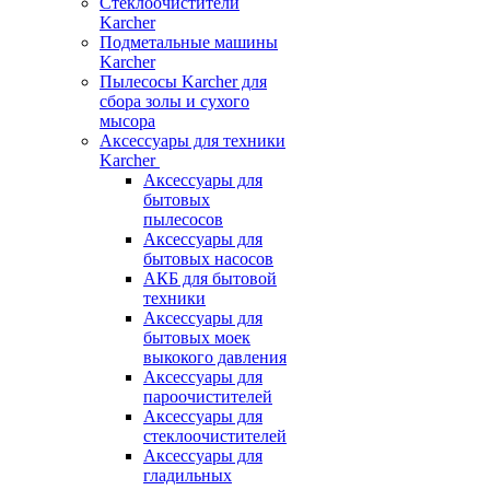
Стеклоочистители
Karcher
Подметальные машины
Karcher
Пылесосы Karcher для
сбора золы и сухого
мысора
Аксессуары для техники
Karcher
Аксессуары для
бытовых
пылесосов
Аксессуары для
бытовых насосов
АКБ для бытовой
техники
Аксессуары для
бытовых моек
выкокого давления
Аксессуары для
пароочистителей
Аксессуары для
стеклоочистителей
Аксессуары для
гладильных