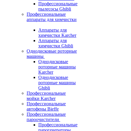
Профессиональные
пылесосы Ghibli
Профессиональные
аппараты для химчистки
Аппараты для
химчистки Karcher
Аппараты для
химчистки Ghibli
Однодисковые роторные
машины
Однодисковые
роторные машины
Karcher
Однодисковые
роторные машины
Ghibli
Профессиональные
мойки Karcher
Профессиональные
автофены Bieffe
Профессиональные
пароочистители
Профессиональные
парогенераторы