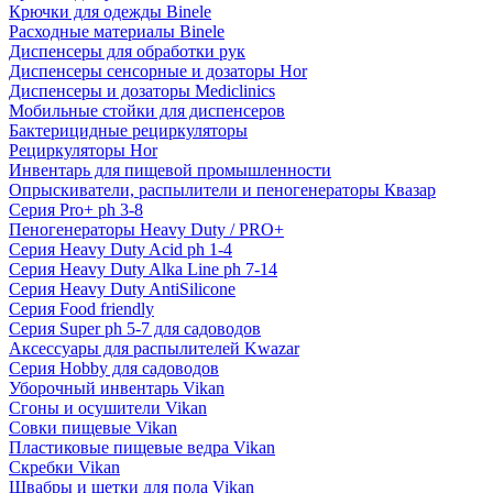
Крючки для одежды Binele
Расходные материалы Binele
Диспенсеры для обработки рук
Диспенсеры сенсорные и дозаторы Hor
Диспенсеры и дозаторы Mediclinics
Мобильные стойки для диспенсеров
Бактерицидные рециркуляторы
Рециркуляторы Hor
Инвентарь для пищевой промышленности
Опрыскиватели, распылители и пеногенераторы Квазар
Серия Pro+ ph 3-8
Пеногенераторы Heavy Duty / PRO+
Серия Heavy Duty Acid ph 1-4
Серия Heavy Duty Alka Line ph 7-14
Серия Heavy Duty AntiSilicone
Серия Food friendly
Серия Super ph 5-7 для садоводов
Аксессуары для распылителей Kwazar
Серия Hobby для садоводов
Уборочный инвентарь Vikan
Сгоны и осушители Vikan
Совки пищевые Vikan
Пластиковые пищевые ведра Vikan
Скребки Vikan
Швабры и щетки для пола Vikan