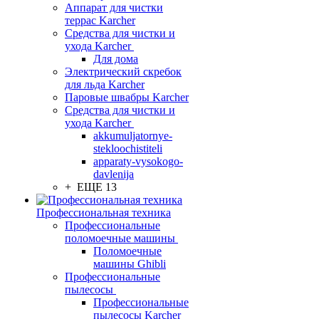
Аппарат для чистки
террас Karcher
Средства для чистки и
ухода Karcher
Для дома
Электрический скребок
для льда Karcher
Паровые швабры Karcher
Средства для чистки и
ухода Karcher
akkumuljatornye-
stekloochistiteli
apparaty-vysokogo-
davlenija
+ ЕЩЕ 13
Профессиональная техника
Профессиональные
поломоечные машины
Поломоечные
машины Ghibli
Профессиональные
пылесосы
Профессиональные
пылесосы Karcher