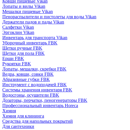
Ковши пищевые Vikan
Лопаты и вилы Vikan
Мешалки пищевые Vikan
Пенораспылители и пистолеты для воды Vikan
Держатели падов и пады Vikan
Салфетки Vikan
Эргоклин Vikan
Инвентарь для транспорта Vikan
Уборочный инвентарь FBK
Щетки ручные FBK
Щетки для пола FBK
Ерши FBK
Рукоятки FBK
Лопаты, мешалки, скребки FBK
Ведра, ковши, совки FBK
Абразивные губки FBK
Инструмент с водоподачей FBK
Системы хранения инвентаря FBK
Водосгоны, осушители FBK
Дозаторы, перчатки, пеногенераторы FBK
Профессиональный инвентарь Horeca
Химия
Химия для клининга
Средства для напольных покрытий
Для сантехники