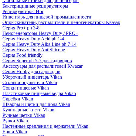
Мобильные стойки для диспенсеров
Бактерицидные рециркуляторы
Рециркуляторы Hor
Инвентарь для пищевой промышленности
Опрыскиватели, распылители и пеногенераторы Квазар
Серия Pro+ ph 3-8
Пеногенераторы Heavy Duty / PRO+
Серия Heavy Duty Acid ph 1-4
Серия Heavy Duty Alka Line ph 7-14
Серия Heavy Duty AntiSilicone
Серия Food friendly
Серия Super ph 5-7 для садоводов
Аксессуары для распылителей Kwazar
Серия Hobby для садоводов
Уборочный инвентарь Vikan
Сгоны и осушители Vikan
Совки пищевые Vikan
Пластиковые пищевые ведра Vikan
Скребки Vikan
Швабры и щетки для пола Vikan
Кулинарные кисти Vikan
Ручные щетки Vikan
Ручки Vikan
Настенные крепления и держатели Vikan
Ерши Vikan