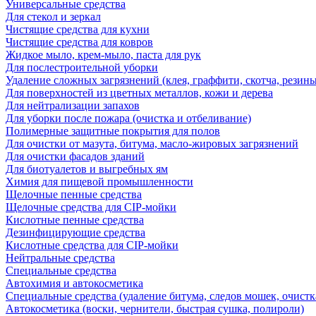
Универсальные средства
Для стекол и зеркал
Чистящие средства для кухни
Чистящие средства для ковров
Жидкое мыло, крем-мыло, паста для рук
Для послестроительной уборки
Удаление сложных загрязнений (клея, граффити, скотча, резины
Для поверхностей из цветных металлов, кожи и дерева
Для нейтрализации запахов
Для уборки после пожара (очистка и отбеливание)
Полимерные защитные покрытия для полов
Для очистки от мазута, битума, масло-жировых загрязнений
Для очистки фасадов зданий
Для биотуалетов и выгребных ям
Химия для пищевой промышленности
Щелочные пенные средства
Щелочные средства для CIP-мойки
Кислотные пенные средства
Дезинфицирующие средства
Кислотные средства для CIP-мойки
Нейтральные средства
Специальные средства
Автохимия и автокосметика
Специальные средства (удаление битума, следов мошек, очистк
Автокосметика (воски, чернители, быстрая сушка, полироли)