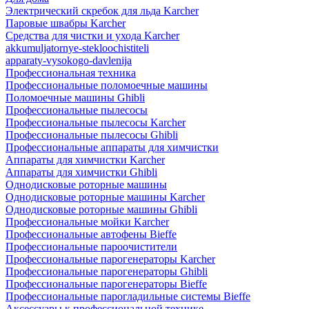
Электрический скребок для льда Karcher
Паровые швабры Karcher
Средства для чистки и ухода Karcher
akkumuljatornye-stekloochistiteli
apparaty-vysokogo-davlenija
Профессиональная техника
Профессиональные поломоечные машины
Поломоечные машины Ghibli
Профессиональные пылесосы
Профессиональные пылесосы Karcher
Профессиональные пылесосы Ghibli
Профессиональные аппараты для химчистки
Аппараты для химчистки Karcher
Аппараты для химчистки Ghibli
Однодисковые роторные машины
Однодисковые роторные машины Karcher
Однодисковые роторные машины Ghibli
Профессиональные мойки Karcher
Профессиональные автофены Bieffe
Профессиональные пароочистители
Профессиональные парогенераторы Karcher
Профессиональные парогенераторы Ghibli
Профессиональные парогенераторы Bieffe
Профессиональные парогладильные системы Bieffe
Аксессуары к профессиональной технике