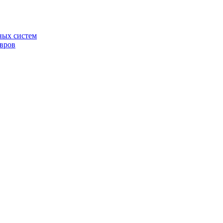
ных систем
овров