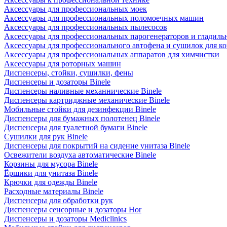
Аксессуары для профессиональных моек
Аксессуары для профессиональных поломоечных машин
Аксессуары для профессиональных пылесосов
Аксессуары для профессиональных парогенераторов и гладиль
Аксессуары для профессионального автофена и сушилок для к
Аксессуары для профессиональных аппаратов для химчистки
Аксессуары для роторных машин
Диспенсеры, стойки, сушилки, фены
Диспенсеры и дозаторы Binele
Диспенсеры наливные механнические Binele
Диспенсеры картриджные механические Binele
Мобильные стойки для дезинфекции Binele
Диспенсеры для бумажных полотенец Binele
Диспенсеры для туалетной бумаги Binele
Сушилки для рук Binele
Диспенсеры для покрытий на сидение унитаза Binele
Освежители воздуха автоматические Binele
Корзины для мусора Binele
Ёршики для унитаза Binele
Крючки для одежды Binele
Расходные материалы Binele
Диспенсеры для обработки рук
Диспенсеры сенсорные и дозаторы Hor
Диспенсеры и дозаторы Mediclinics