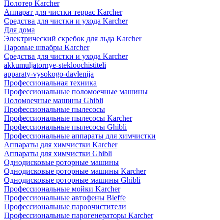
Полотер Karcher
Аппарат для чистки террас Karcher
Средства для чистки и ухода Karcher
Для дома
Электрический скребок для льда Karcher
Паровые швабры Karcher
Средства для чистки и ухода Karcher
akkumuljatornye-stekloochistiteli
apparaty-vysokogo-davlenija
Профессиональная техника
Профессиональные поломоечные машины
Поломоечные машины Ghibli
Профессиональные пылесосы
Профессиональные пылесосы Karcher
Профессиональные пылесосы Ghibli
Профессиональные аппараты для химчистки
Аппараты для химчистки Karcher
Аппараты для химчистки Ghibli
Однодисковые роторные машины
Однодисковые роторные машины Karcher
Однодисковые роторные машины Ghibli
Профессиональные мойки Karcher
Профессиональные автофены Bieffe
Профессиональные пароочистители
Профессиональные парогенераторы Karcher