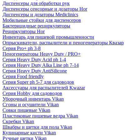
Диспенсеры для обработки рук
Диспенсеры сенсорные и дозаторы Hor
Диспенсеры и дозаторы Mediclinics
Мобильные стойки для диспенсеров
Бактерицидные рециркуляторы
Рециркуляторы Hor
Инвентарь для пищевой промышленности
Опрыскиватели, распылители и пеногенераторы Квазар
Серия Pro+ ph 3-8
Пеногенераторы Heavy Duty / PRO+
Серия Heavy Duty Acid ph 1-4
Серия Heavy Duty Alka Line ph 7-14
Серия Heavy Duty AntiSilicone
Серия Food friendly
Серия Super ph 5-7 для садоводов
Аксессуары для распылителей Kwazar
Серия Hobby для садоводов
Уборочный инвентарь Vikan
Сгоны и осушители Vikan
Совки пищевые Vikan
Пластиковые пищевые ведра Vikan
Скребки Vikan
Швабры и щетки для пола Vikan
Кулинарные кисти Vikan
Ручные щетки Vikan