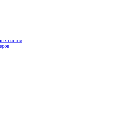
ных систем
овров