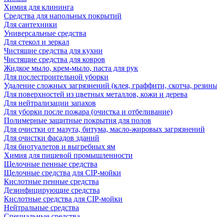
Химия для клининга
Средства для напольных покрытий
Для сантехники
Универсальные средства
Для стекол и зеркал
Чистящие средства для кухни
Чистящие средства для ковров
Жидкое мыло, крем-мыло, паста для рук
Для послестроительной уборки
Удаление сложных загрязнений (клея, граффити, скотча, резины
Для поверхностей из цветных металлов, кожи и дерева
Для нейтрализации запахов
Для уборки после пожара (очистка и отбеливание)
Полимерные защитные покрытия для полов
Для очистки от мазута, битума, масло-жировых загрязнений
Для очистки фасадов зданий
Для биотуалетов и выгребных ям
Химия для пищевой промышленности
Щелочные пенные средства
Щелочные средства для CIP-мойки
Кислотные пенные средства
Дезинфицирующие средства
Кислотные средства для CIP-мойки
Нейтральные средства
Специальные средства