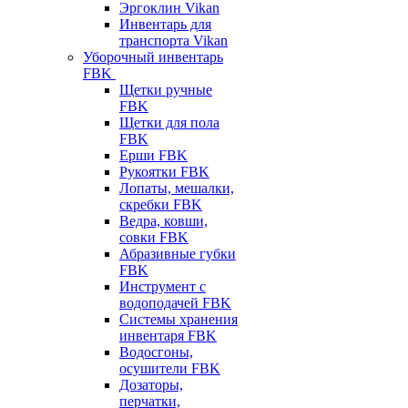
Эргоклин Vikan
Инвентарь для
транспорта Vikan
Уборочный инвентарь
FBK
Щетки ручные
FBK
Щетки для пола
FBK
Ерши FBK
Рукоятки FBK
Лопаты, мешалки,
скребки FBK
Ведра, ковши,
совки FBK
Абразивные губки
FBK
Инструмент с
водоподачей FBK
Системы хранения
инвентаря FBK
Водосгоны,
осушители FBK
Дозаторы,
перчатки,