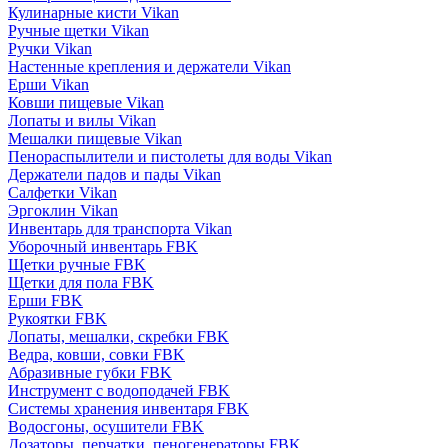
Кулинарные кисти Vikan
Ручные щетки Vikan
Ручки Vikan
Настенные крепления и держатели Vikan
Ерши Vikan
Ковши пищевые Vikan
Лопаты и вилы Vikan
Мешалки пищевые Vikan
Пенораспылители и пистолеты для воды Vikan
Держатели падов и пады Vikan
Салфетки Vikan
Эргоклин Vikan
Инвентарь для транспорта Vikan
Уборочный инвентарь FBK
Щетки ручные FBK
Щетки для пола FBK
Ерши FBK
Рукоятки FBK
Лопаты, мешалки, скребки FBK
Ведра, ковши, совки FBK
Абразивные губки FBK
Инструмент с водоподачей FBK
Системы хранения инвентаря FBK
Водосгоны, осушители FBK
Дозаторы, перчатки, пеногенераторы FBK