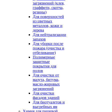
загрязнений (клея,
граффити, скотча,
резины)
Для поверхностей
из цветных
металлов, кожи и
дерева
Для нейтрализации
запахов
Для уборки после
пожара (очистка и
отбеливание)
Полимерные
защитные
покрытия для
полов
Для очистки от
мазута, битума,
масло-жировых
загрязнений
Для очистки
фасадов зданий
Для биотуалетов и
выгребных ям
Химия для пищевой