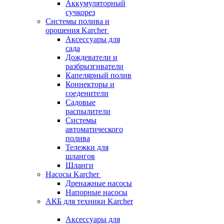
Аккумуляторный
сучкорез
Системы полива и
орошения Karcher
Аксессуары для
сада
Дождеватели и
разбрызгиватели
Капелярный полив
Коннекторы и
соеденители
Садовые
распылители
Системы
автоматического
полива
Тележки для
шлангов
Шланги
Насосы Karcher
Дренажные насосы
Напорные насосы
АКБ для техники Karcher
Аксессуары для