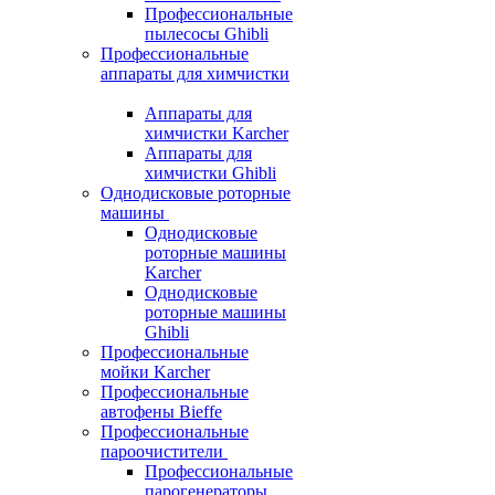
Профессиональные
пылесосы Ghibli
Профессиональные
аппараты для химчистки
Аппараты для
химчистки Karcher
Аппараты для
химчистки Ghibli
Однодисковые роторные
машины
Однодисковые
роторные машины
Karcher
Однодисковые
роторные машины
Ghibli
Профессиональные
мойки Karcher
Профессиональные
автофены Bieffe
Профессиональные
пароочистители
Профессиональные
парогенераторы