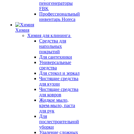
пеногенераторы
FBK
Профессиональный
инвентарь Horeca
Химия
Химия для клининга
Средства для
напольных
покрытий
Для сантехники
Универсальные
средства
Для стекол и зеркал
Чистящие средства
для кухни
Чистящие средства
для ковров
Жидкое мыло,
крем-мыло, паста
для рук
Для
послестроительной
уборки
Удаление сложных