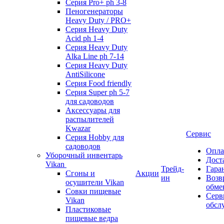
Серия Pro+ ph 3-8
Пеногенераторы
Heavy Duty / PRO+
Серия Heavy Duty
Acid ph 1-4
Серия Heavy Duty
Alka Line ph 7-14
Серия Heavy Duty
AntiSilicone
Серия Food friendly
Серия Super ph 5-7
для садоводов
Аксессуары для
распылителей
Kwazar
Сервис
Серия Hobby для
садоводов
Опла
Уборочный инвентарь
Дост
Vikan
Трейд-
Гара
Сгоны и
Акции
ин
Возв
осушители Vikan
обме
Совки пищевые
Серв
Vikan
обсл
Пластиковые
пищевые ведра