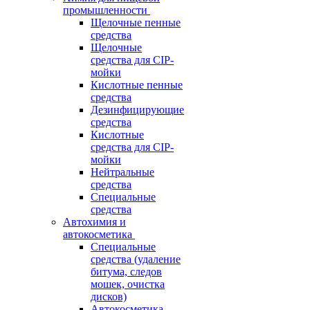
промышленности
Щелочные пенные
средства
Щелочные
средства для CIP-
мойки
Кислотные пенные
средства
Дезинфицирующие
средства
Кислотные
средства для CIP-
мойки
Нейтральные
средства
Специальные
средства
Автохимия и
автокосметика
Специальные
средства (удаление
битума, следов
мошек, очистка
дисков)
Автокосметика