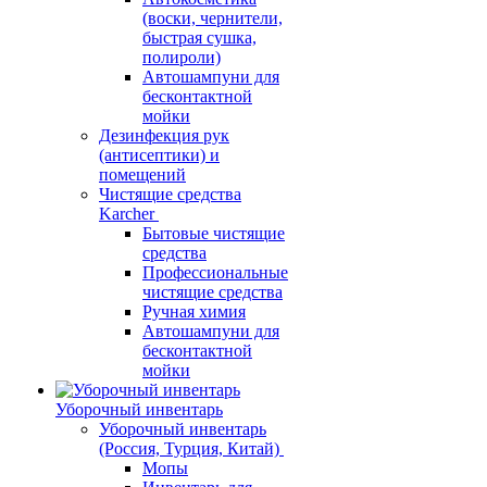
(воски, чернители,
быстрая сушка,
полироли)
Автошампуни для
бесконтактной
мойки
Дезинфекция рук
(антисептики) и
помещений
Чистящие средства
Karcher
Бытовые чистящие
средства
Профессиональные
чистящие средства
Ручная химия
Автошампуни для
бесконтактной
мойки
Уборочный инвентарь
Уборочный инвентарь
(Россия, Турция, Китай)
Мопы