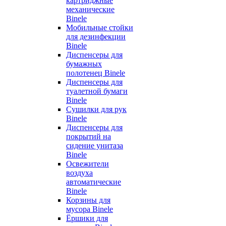
картриджные
механические
Binele
Мобильные стойки
для дезинфекции
Binele
Диспенсеры для
бумажных
полотенец Binele
Диспенсеры для
туалетной бумаги
Binele
Сушилки для рук
Binele
Диспенсеры для
покрытий на
сидение унитаза
Binele
Освежители
воздуха
автоматические
Binele
Корзины для
мусора Binele
Ёршики для