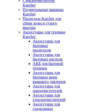
Стеклоочистители
Karcher
Подметальные машины
Karcher
Пылесосы Karcher для
сбора золы и сухого
мысора
Аксессуары для техники
Karcher
Аксессуары для
бытовых
пылесосов
Аксессуары для
бытовых насосов
АКБ для бытовой
техники
Аксессуары для
бытовых моек
выкокого давления
Аксессуары для
пароочистителей
Аксессуары для
стеклоочистителей
Аксессуары для
гладильных