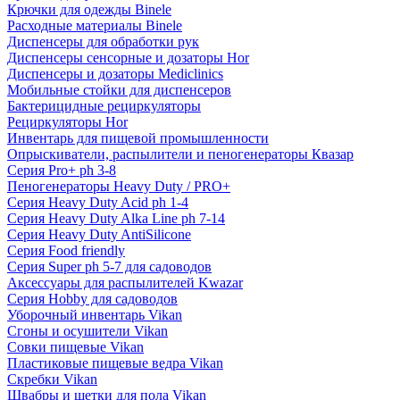
Крючки для одежды Binele
Расходные материалы Binele
Диспенсеры для обработки рук
Диспенсеры сенсорные и дозаторы Hor
Диспенсеры и дозаторы Mediclinics
Мобильные стойки для диспенсеров
Бактерицидные рециркуляторы
Рециркуляторы Hor
Инвентарь для пищевой промышленности
Опрыскиватели, распылители и пеногенераторы Квазар
Серия Pro+ ph 3-8
Пеногенераторы Heavy Duty / PRO+
Серия Heavy Duty Acid ph 1-4
Серия Heavy Duty Alka Line ph 7-14
Серия Heavy Duty AntiSilicone
Серия Food friendly
Серия Super ph 5-7 для садоводов
Аксессуары для распылителей Kwazar
Серия Hobby для садоводов
Уборочный инвентарь Vikan
Сгоны и осушители Vikan
Совки пищевые Vikan
Пластиковые пищевые ведра Vikan
Скребки Vikan
Швабры и щетки для пола Vikan