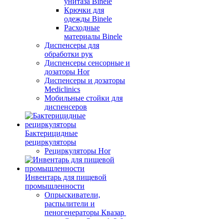
унитаза Binele
Крючки для
одежды Binele
Расходные
материалы Binele
Диспенсеры для
обработки рук
Диспенсеры сенсорные и
дозаторы Hor
Диспенсеры и дозаторы
Mediclinics
Мобильные стойки для
диспенсеров
Бактерицидные
рециркуляторы
Рециркуляторы Hor
Инвентарь для пищевой
промышленности
Опрыскиватели,
распылители и
пеногенераторы Квазар