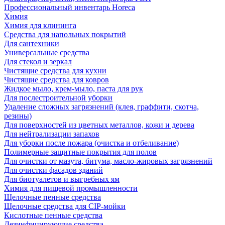
Профессиональный инвентарь Horeca
Химия
Химия для клининга
Средства для напольных покрытий
Для сантехники
Универсальные средства
Для стекол и зеркал
Чистящие средства для кухни
Чистящие средства для ковров
Жидкое мыло, крем-мыло, паста для рук
Для послестроительной уборки
Удаление сложных загрязнений (клея, граффити, скотча,
резины)
Для поверхностей из цветных металлов, кожи и дерева
Для нейтрализации запахов
Для уборки после пожара (очистка и отбеливание)
Полимерные защитные покрытия для полов
Для очистки от мазута, битума, масло-жировых загрязнений
Для очистки фасадов зданий
Для биотуалетов и выгребных ям
Химия для пищевой промышленности
Щелочные пенные средства
Щелочные средства для CIP-мойки
Кислотные пенные средства
Дезинфицирующие средства