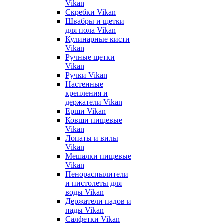
Vikan
Скребки Vikan
Швабры и щетки
для пола Vikan
Кулинарные кисти
Vikan
Ручные щетки
Vikan
Ручки Vikan
Настенные
крепления и
держатели Vikan
Ерши Vikan
Ковши пищевые
Vikan
Лопаты и вилы
Vikan
Мешалки пищевые
Vikan
Пенораспылители
и пистолеты для
воды Vikan
Держатели падов и
пады Vikan
Салфетки Vikan