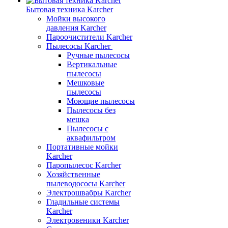
Бытовая техника Karcher
Мойки высокого
давления Karcher
Пароочистители Karcher
Пылесосы Karcher
Ручные пылесосы
Вертикальные
пылесосы
Мешковые
пылесосы
Моющие пылесосы
Пылесосы без
мешка
Пылесосы с
аквафильтром
Портативные мойки
Karcher
Паропылесос Karcher
Хозяйственные
пылеводососы Karcher
Электрошвабры Karcher
Гладильные системы
Karcher
Электровеники Karcher