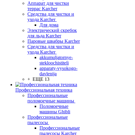
Аппарат для чистки
террас Karcher
Средства для чистки и
ухода Karcher
Для дома
Электрический скребок
для льда Karcher
Паровые швабры Karcher
Средства для чистки и
ухода Karcher
akkumuljatornye-
stekloochistiteli
apparaty-vysokogo-
davlenija
+ ЕЩЕ 13
Профессиональная техника
Профессиональные
поломоечные машины
Поломоечные
машины Ghibli
Профессиональные
пылесосы
Профессиональные
пылесосы Karcher