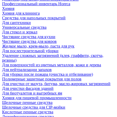
Профессиональный инвентарь Horeca
Химия
Химия для клининга
Средства для напольных покрытий
Для сантехники
Универсальные средства
Для стекол и зеркал
Чистящие средства для кухни
Чистящие средства для ковров
Жидкое мыло, крем-мыло, паста для рук
Для послестроительной уборки
Удаление сложных загрязнений (клея, граффити, скотча,
резины)
Для поверхностей из цветных металлов, кожи и дерева
Для нейтрализации запахов
Для уборки после пожара (очистка и отбеливание)
Полимерные защитные покрытия для полов
Для очистки от мазута, битума, масло-жировых загрязнений
Для очистки фасадов зданий
Для биотуалетов и выгребных ям
Химия для пищевой промышленности
Щелочные пенные средства
Щелочные средства для CIP-мойки
Кислотные пенные средства
Дезинфицирующие средства