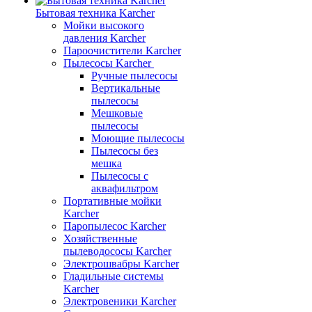
Бытовая техника Karcher
Мойки высокого
давления Karcher
Пароочистители Karcher
Пылесосы Karcher
Ручные пылесосы
Вертикальные
пылесосы
Мешковые
пылесосы
Моющие пылесосы
Пылесосы без
мешка
Пылесосы с
аквафильтром
Портативные мойки
Karcher
Паропылесос Karcher
Хозяйственные
пылеводососы Karcher
Электрошвабры Karcher
Гладильные системы
Karcher
Электровеники Karcher