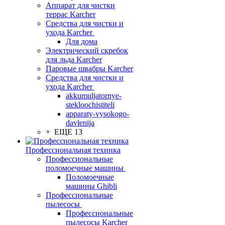
Аппарат для чистки
террас Karcher
Средства для чистки и
ухода Karcher
Для дома
Электрический скребок
для льда Karcher
Паровые швабры Karcher
Средства для чистки и
ухода Karcher
akkumuljatornye-
stekloochistiteli
apparaty-vysokogo-
davlenija
+ ЕЩЕ 13
Профессиональная техника
Профессиональные
поломоечные машины
Поломоечные
машины Ghibli
Профессиональные
пылесосы
Профессиональные
пылесосы Karcher