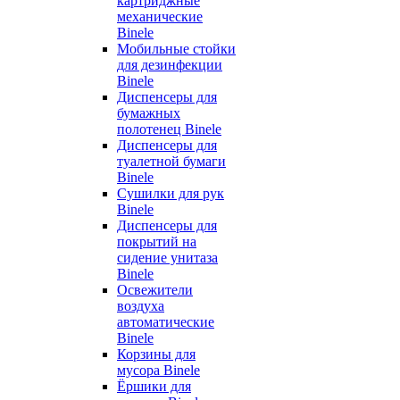
картриджные
механические
Binele
Мобильные стойки
для дезинфекции
Binele
Диспенсеры для
бумажных
полотенец Binele
Диспенсеры для
туалетной бумаги
Binele
Сушилки для рук
Binele
Диспенсеры для
покрытий на
сидение унитаза
Binele
Освежители
воздуха
автоматические
Binele
Корзины для
мусора Binele
Ёршики для