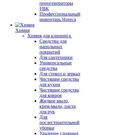
пеногенераторы
FBK
Профессиональный
инвентарь Horeca
Химия
Химия для клининга
Средства для
напольных
покрытий
Для сантехники
Универсальные
средства
Для стекол и зеркал
Чистящие средства
для кухни
Чистящие средства
для ковров
Жидкое мыло,
крем-мыло, паста
для рук
Для
послестроительной
уборки
Удаление сложных