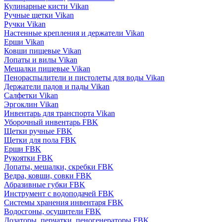
Кулинарные кисти Vikan
Ручные щетки Vikan
Ручки Vikan
Настенные крепления и держатели Vikan
Ерши Vikan
Ковши пищевые Vikan
Лопаты и вилы Vikan
Мешалки пищевые Vikan
Пенораспылители и пистолеты для воды Vikan
Держатели падов и пады Vikan
Салфетки Vikan
Эргоклин Vikan
Инвентарь для транспорта Vikan
Уборочный инвентарь FBK
Щетки ручные FBK
Щетки для пола FBK
Ерши FBK
Рукоятки FBK
Лопаты, мешалки, скребки FBK
Ведра, ковши, совки FBK
Абразивные губки FBK
Инструмент с водоподачей FBK
Системы хранения инвентаря FBK
Водосгоны, осушители FBK
Дозаторы, перчатки, пеногенераторы FBK