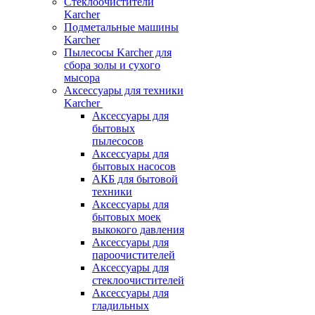
Стеклоочистители
Karcher
Подметальные машины
Karcher
Пылесосы Karcher для
сбора золы и сухого
мысора
Аксессуары для техники
Karcher
Аксессуары для
бытовых
пылесосов
Аксессуары для
бытовых насосов
АКБ для бытовой
техники
Аксессуары для
бытовых моек
выкокого давления
Аксессуары для
пароочистителей
Аксессуары для
стеклоочистителей
Аксессуары для
гладильных