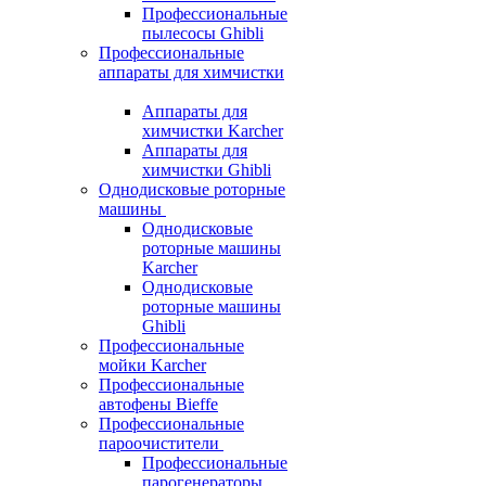
Профессиональные
пылесосы Ghibli
Профессиональные
аппараты для химчистки
Аппараты для
химчистки Karcher
Аппараты для
химчистки Ghibli
Однодисковые роторные
машины
Однодисковые
роторные машины
Karcher
Однодисковые
роторные машины
Ghibli
Профессиональные
мойки Karcher
Профессиональные
автофены Bieffe
Профессиональные
пароочистители
Профессиональные
парогенераторы