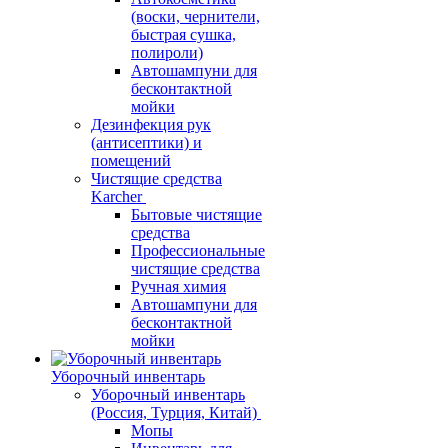
(воски, чернители,
быстрая сушка,
полироли)
Автошампуни для
бесконтактной
мойки
Дезинфекция рук
(антисептики) и
помещений
Чистящие средства
Karcher
Бытовые чистящие
средства
Профессиональные
чистящие средства
Ручная химия
Автошампуни для
бесконтактной
мойки
Уборочный инвентарь
Уборочный инвентарь
(Россия, Турция, Китай)
Мопы