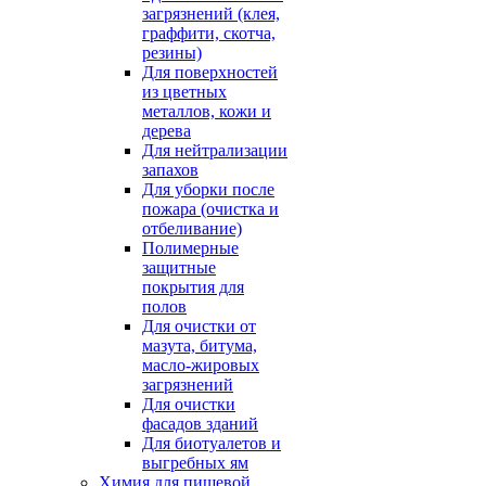
загрязнений (клея,
граффити, скотча,
резины)
Для поверхностей
из цветных
металлов, кожи и
дерева
Для нейтрализации
запахов
Для уборки после
пожара (очистка и
отбеливание)
Полимерные
защитные
покрытия для
полов
Для очистки от
мазута, битума,
масло-жировых
загрязнений
Для очистки
фасадов зданий
Для биотуалетов и
выгребных ям
Химия для пищевой