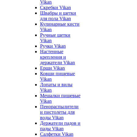
Vikan
Скребки Vikan
Швабры и щетки
для пола Vikan
Кулинарные кисти
Vikan
Ручные щетки
Vikan
Ручки Vikan
Настенные
крепления и
держатели Vikan
Ерши Vikan
Ковши пищевые
Vikan
Лопаты и вилы
Vikan
Мешалки пищевые
Vikan
Пенораспылители
и пистолеты для
воды Vikan
Держатели падов и
пады Vikan
Салфетки Vikan