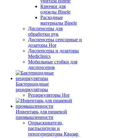
унитаза Binele
Крючки для
одежды Binele
Расходные
материалы Binele
Диспенсеры для
обработки рук
Диспенсеры сенсорные и
дозаторы Hor
Диспенсеры и дозаторы
Mediclinics
Мобильные стойки для
диспенсеров
Бактерицидные
рециркуляторы
Рециркуляторы Hor
Инвентарь для пищевой
промышленности
Опрыскиватели,
распылители и
пеногенераторы Квазар