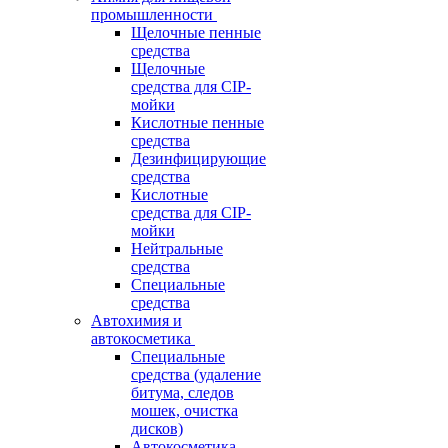
промышленности
Щелочные пенные
средства
Щелочные
средства для CIP-
мойки
Кислотные пенные
средства
Дезинфицирующие
средства
Кислотные
средства для CIP-
мойки
Нейтральные
средства
Специальные
средства
Автохимия и
автокосметика
Специальные
средства (удаление
битума, следов
мошек, очистка
дисков)
Автокосметика