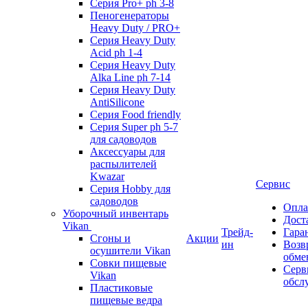
Серия Pro+ ph 3-8
Пеногенераторы
Heavy Duty / PRO+
Серия Heavy Duty
Acid ph 1-4
Серия Heavy Duty
Alka Line ph 7-14
Серия Heavy Duty
AntiSilicone
Серия Food friendly
Серия Super ph 5-7
для садоводов
Аксессуары для
распылителей
Kwazar
Сервис
Серия Hobby для
садоводов
Опла
Уборочный инвентарь
Дост
Vikan
Трейд-
Гара
Сгоны и
Акции
ин
Возв
осушители Vikan
обме
Совки пищевые
Серв
Vikan
обсл
Пластиковые
пищевые ведра