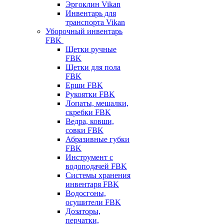
Эргоклин Vikan
Инвентарь для
транспорта Vikan
Уборочный инвентарь
FBK
Щетки ручные
FBK
Щетки для пола
FBK
Ерши FBK
Рукоятки FBK
Лопаты, мешалки,
скребки FBK
Ведра, ковши,
совки FBK
Абразивные губки
FBK
Инструмент с
водоподачей FBK
Системы хранения
инвентаря FBK
Водосгоны,
осушители FBK
Дозаторы,
перчатки,