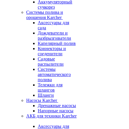
Аккумуляторный
сучкорез
Системы полива и
орошения Karcher
Аксессуары для
сада
Дождеватели и
разбрызгиватели
Капелярный полив
Коннекторы и
соеденители
Садовые
распылители
Системы
автоматического
полива
Тележки для
шлангов
Шланги
Насосы Karcher
Дренажные насосы
Напорные насосы
АКБ для техники Karcher
Аксессуары для