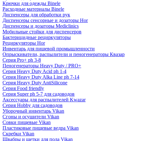
Крючки для одежды Binele
Расходные материалы Binele
Диспенсеры для обработки рук
Диспенсеры сенсорные и дозаторы Hor
Диспенсеры и дозаторы Mediclinics
Мобильные стойки для диспенсеров
Бактерицидные рециркуляторы
Рециркуляторы Hor
Инвентарь для пищевой промышленности
Опрыскиватели, распылители и пеногенераторы Квазар
Серия Pro+ ph 3-8
Пеногенераторы Heavy Duty / PRO+
Серия Heavy Duty Acid ph 1-4
Серия Heavy Duty Alka Line ph 7-14
Серия Heavy Duty AntiSilicone
Серия Food friendly
Серия Super ph 5-7 для садоводов
Аксессуары для распылителей Kwazar
Серия Hobby для садоводов
Уборочный инвентарь Vikan
Сгоны и осушители Vikan
Совки пищевые Vikan
Пластиковые пищевые ведра Vikan
Скребки Vikan
Швабры и щетки для пола Vikan