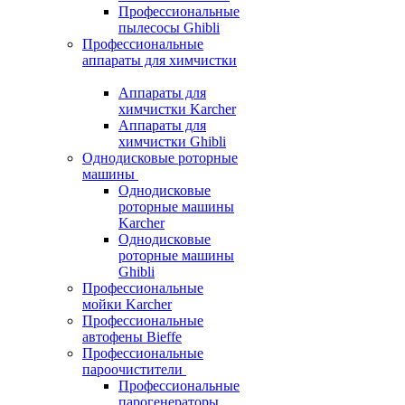
Профессиональные
пылесосы Ghibli
Профессиональные
аппараты для химчистки
Аппараты для
химчистки Karcher
Аппараты для
химчистки Ghibli
Однодисковые роторные
машины
Однодисковые
роторные машины
Karcher
Однодисковые
роторные машины
Ghibli
Профессиональные
мойки Karcher
Профессиональные
автофены Bieffe
Профессиональные
пароочистители
Профессиональные
парогенераторы