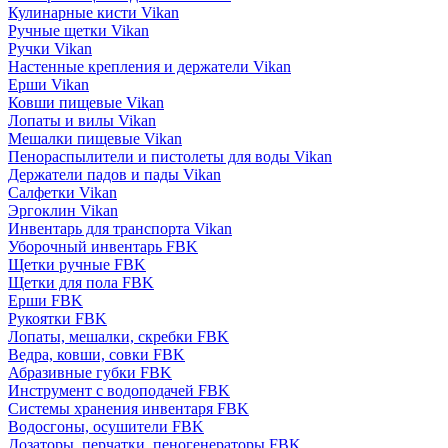
Кулинарные кисти Vikan
Ручные щетки Vikan
Ручки Vikan
Настенные крепления и держатели Vikan
Ерши Vikan
Ковши пищевые Vikan
Лопаты и вилы Vikan
Мешалки пищевые Vikan
Пенораспылители и пистолеты для воды Vikan
Держатели падов и пады Vikan
Салфетки Vikan
Эргоклин Vikan
Инвентарь для транспорта Vikan
Уборочный инвентарь FBK
Щетки ручные FBK
Щетки для пола FBK
Ерши FBK
Рукоятки FBK
Лопаты, мешалки, скребки FBK
Ведра, ковши, совки FBK
Абразивные губки FBK
Инструмент с водоподачей FBK
Системы хранения инвентаря FBK
Водосгоны, осушители FBK
Дозаторы, перчатки, пеногенераторы FBK