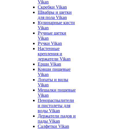
Vikan
Скребки Vikan
Швабры и щетки
для пола Vikan
Кулинарные кисти
Vikan
Ручные щетки
Vikan
Ручки Vikan
Настенные
крепления и
держатели Vikan
Ерши Vikan
Ковши пищевые
Vikan
Лопаты и вилы
Vikan
Мешалки пищевые
Vikan
Пенораспылители
и пистолеты для
воды Vikan
Держатели падов и
пады Vikan
Салфетки Vikan