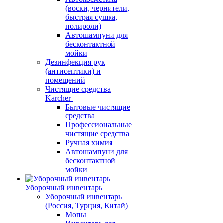
(воски, чернители,
быстрая сушка,
полироли)
Автошампуни для
бесконтактной
мойки
Дезинфекция рук
(антисептики) и
помещений
Чистящие средства
Karcher
Бытовые чистящие
средства
Профессиональные
чистящие средства
Ручная химия
Автошампуни для
бесконтактной
мойки
Уборочный инвентарь
Уборочный инвентарь
(Россия, Турция, Китай)
Мопы