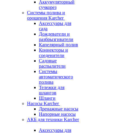
Аккумуляторный
сучкорез
Системы полива и
орошения Karcher
Аксессуары для
сада
Дождеватели и
разбрызгиватели
Капелярный полив
Коннекторы и
соеденители
Садовые
распылители
Системы
автоматического
полива
Тележки для
шлангов
Шланги
Насосы Karcher
Дренажные насосы
Напорные насосы
АКБ для техники Karcher
Аксессуары для