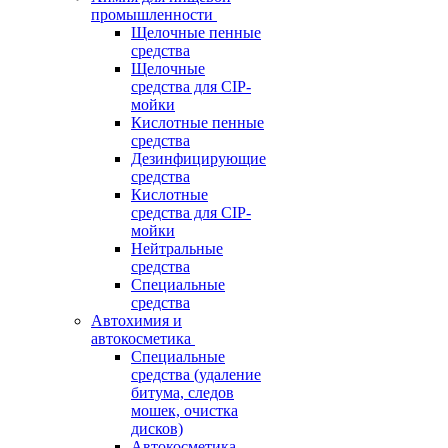
промышленности
Щелочные пенные
средства
Щелочные
средства для CIP-
мойки
Кислотные пенные
средства
Дезинфицирующие
средства
Кислотные
средства для CIP-
мойки
Нейтральные
средства
Специальные
средства
Автохимия и
автокосметика
Специальные
средства (удаление
битума, следов
мошек, очистка
дисков)
Автокосметика