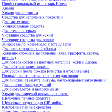
Профессиональный инвентарь Horeca
Химия
Химия для клининга
Средства для напольных покрытий
Для сантехники
Универсальные средства
Для стекол и зеркал
Чистящие средства для кухни
Чистящие средства для ковров
Жидкое мыло, крем-мыло, паста для рук
Для послестроительной уборки
Удаление сложных загрязнений (клея, граффити, скотча,
резины)
Для поверхностей из цветных металлов, кожи и дерева
Для нейтрализации запахов
Для уборки после пожара (очистка и отбеливание)
Полимерные защитные покрытия для полов
Для очистки от мазута, битума, масло-жировых загрязнений
Для очистки фасадов зданий
Для биотуалетов и выгребных ям
Химия для пищевой промышленности
Щелочные пенные средства
Щелочные средства для CIP-мойки
Кислотные пенные средства
Дезинфицирующие средства