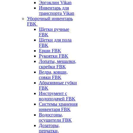
Эргоклин Vikan
Инвентарь для
транспорта Vikan
Уборочный инвентарь
FBK
Щетки ручные
FBK
Щетки для пола
FBK
Ерши FBK
Рукоятки FBK
Лопаты, мешалки,
скребки FBK
Ведра, ковши,
совки FBK
Абразивные губки
FBK
Инструмент с
водоподачей FBK
Системы хранения
инвентаря FBK
Водосгоны,
осушители FBK
Дозаторы,
перчатки,