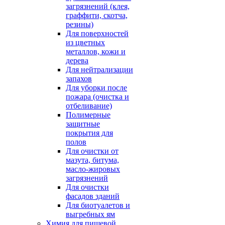
загрязнений (клея,
граффити, скотча,
резины)
Для поверхностей
из цветных
металлов, кожи и
дерева
Для нейтрализации
запахов
Для уборки после
пожара (очистка и
отбеливание)
Полимерные
защитные
покрытия для
полов
Для очистки от
мазута, битума,
масло-жировых
загрязнений
Для очистки
фасадов зданий
Для биотуалетов и
выгребных ям
Химия для пищевой