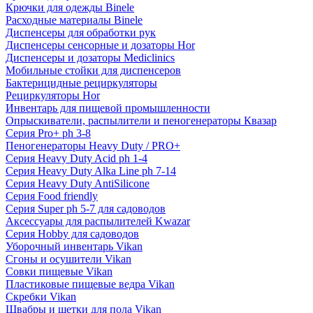
Крючки для одежды Binele
Расходные материалы Binele
Диспенсеры для обработки рук
Диспенсеры сенсорные и дозаторы Hor
Диспенсеры и дозаторы Mediclinics
Мобильные стойки для диспенсеров
Бактерицидные рециркуляторы
Рециркуляторы Hor
Инвентарь для пищевой промышленности
Опрыскиватели, распылители и пеногенераторы Квазар
Серия Pro+ ph 3-8
Пеногенераторы Heavy Duty / PRO+
Серия Heavy Duty Acid ph 1-4
Серия Heavy Duty Alka Line ph 7-14
Серия Heavy Duty AntiSilicone
Серия Food friendly
Серия Super ph 5-7 для садоводов
Аксессуары для распылителей Kwazar
Серия Hobby для садоводов
Уборочный инвентарь Vikan
Сгоны и осушители Vikan
Совки пищевые Vikan
Пластиковые пищевые ведра Vikan
Скребки Vikan
Швабры и щетки для пола Vikan