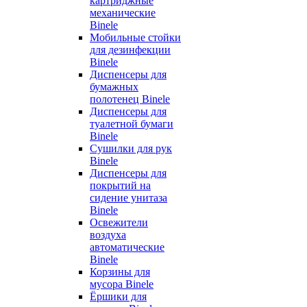
картриджные
механические
Binele
Мобильные стойки
для дезинфекции
Binele
Диспенсеры для
бумажных
полотенец Binele
Диспенсеры для
туалетной бумаги
Binele
Сушилки для рук
Binele
Диспенсеры для
покрытий на
сидение унитаза
Binele
Освежители
воздуха
автоматические
Binele
Корзины для
мусора Binele
Ёршики для