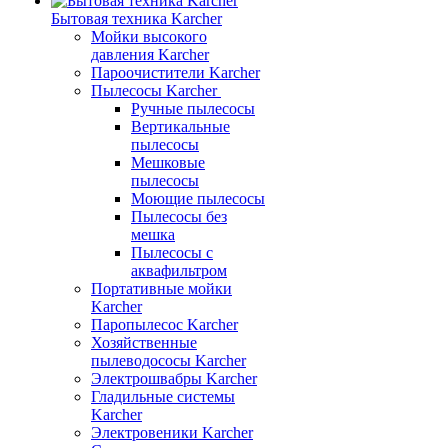
Бытовая техника Karcher
Мойки высокого
давления Karcher
Пароочистители Karcher
Пылесосы Karcher
Ручные пылесосы
Вертикальные
пылесосы
Мешковые
пылесосы
Моющие пылесосы
Пылесосы без
мешка
Пылесосы с
аквафильтром
Портативные мойки
Karcher
Паропылесос Karcher
Хозяйственные
пылеводососы Karcher
Электрошвабры Karcher
Гладильные системы
Karcher
Электровеники Karcher