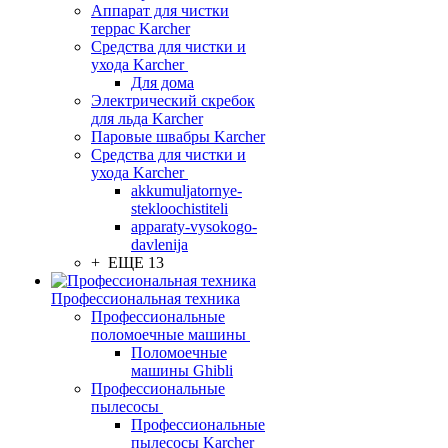
Аппарат для чистки
террас Karcher
Средства для чистки и
ухода Karcher
Для дома
Электрический скребок
для льда Karcher
Паровые швабры Karcher
Средства для чистки и
ухода Karcher
akkumuljatornye-
stekloochistiteli
apparaty-vysokogo-
davlenija
+ ЕЩЕ 13
Профессиональная техника
Профессиональные
поломоечные машины
Поломоечные
машины Ghibli
Профессиональные
пылесосы
Профессиональные
пылесосы Karcher