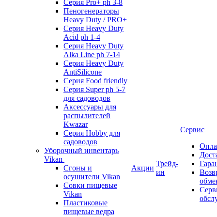
Серия Pro+ ph 3-8
Пеногенераторы
Heavy Duty / PRO+
Серия Heavy Duty
Acid ph 1-4
Серия Heavy Duty
Alka Line ph 7-14
Серия Heavy Duty
AntiSilicone
Серия Food friendly
Серия Super ph 5-7
для садоводов
Аксессуары для
распылителей
Kwazar
Сервис
Серия Hobby для
садоводов
Опла
Уборочный инвентарь
Дост
Vikan
Трейд-
Гара
Сгоны и
Акции
ин
Возв
осушители Vikan
обме
Совки пищевые
Серв
Vikan
обсл
Пластиковые
пищевые ведра