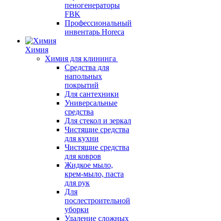
пеногенераторы
FBK
Профессиональный
инвентарь Horeca
Химия
Химия для клининга
Средства для
напольных
покрытий
Для сантехники
Универсальные
средства
Для стекол и зеркал
Чистящие средства
для кухни
Чистящие средства
для ковров
Жидкое мыло,
крем-мыло, паста
для рук
Для
послестроительной
уборки
Удаление сложных