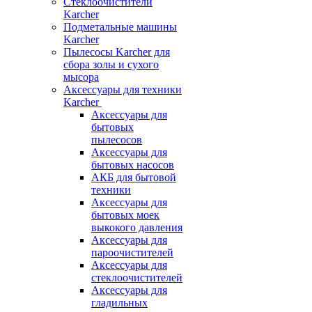
Стеклоочистители
Karcher
Подметальные машины
Karcher
Пылесосы Karcher для
сбора золы и сухого
мысора
Аксессуары для техники
Karcher
Аксессуары для
бытовых
пылесосов
Аксессуары для
бытовых насосов
АКБ для бытовой
техники
Аксессуары для
бытовых моек
выкокого давления
Аксессуары для
пароочистителей
Аксессуары для
стеклоочистителей
Аксессуары для
гладильных