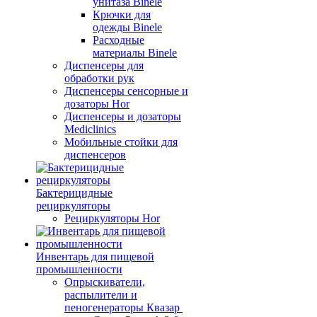
унитаза Binele
Крючки для
одежды Binele
Расходные
материалы Binele
Диспенсеры для
обработки рук
Диспенсеры сенсорные и
дозаторы Hor
Диспенсеры и дозаторы
Mediclinics
Мобильные стойки для
диспенсеров
Бактерицидные
рециркуляторы
Рециркуляторы Hor
Инвентарь для пищевой
промышленности
Опрыскиватели,
распылители и
пеногенераторы Квазар