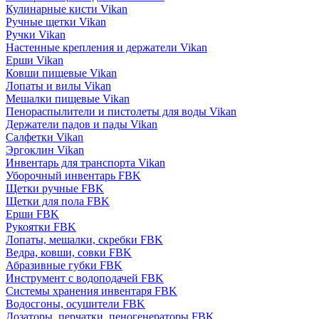
Кулинарные кисти Vikan
Ручные щетки Vikan
Ручки Vikan
Настенные крепления и держатели Vikan
Ерши Vikan
Ковши пищевые Vikan
Лопаты и вилы Vikan
Мешалки пищевые Vikan
Пенораспылители и пистолеты для воды Vikan
Держатели падов и пады Vikan
Салфетки Vikan
Эргоклин Vikan
Инвентарь для транспорта Vikan
Уборочный инвентарь FBK
Щетки ручные FBK
Щетки для пола FBK
Ерши FBK
Рукоятки FBK
Лопаты, мешалки, скребки FBK
Ведра, ковши, совки FBK
Абразивные губки FBK
Инструмент с водоподачей FBK
Системы хранения инвентаря FBK
Водосгоны, осушители FBK
Дозаторы, перчатки, пеногенераторы FBK