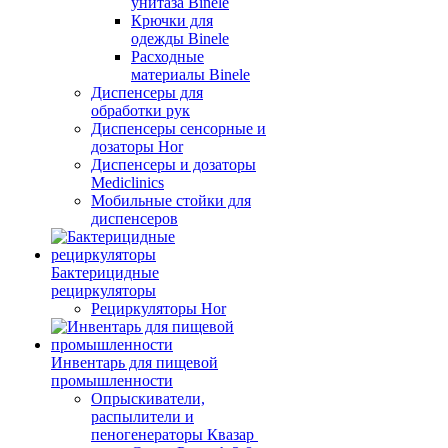
унитаза Binele
Крючки для
одежды Binele
Расходные
материалы Binele
Диспенсеры для
обработки рук
Диспенсеры сенсорные и
дозаторы Hor
Диспенсеры и дозаторы
Mediclinics
Мобильные стойки для
диспенсеров
Бактерицидные
рециркуляторы
Рециркуляторы Hor
Инвентарь для пищевой
промышленности
Опрыскиватели,
распылители и
пеногенераторы Квазар