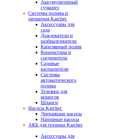
Аккумуляторный
сучкорез
Системы полива и
орошения Karcher
Аксессуары для
сада
Дождеватели и
разбрызгиватели
Капелярный полив
Коннекторы и
соеденители
Садовые
распылители
Системы
автоматического
полива
Тележки для
шлангов
Шланги
Насосы Karcher
Дренажные насосы
Напорные насосы
АКБ для техники Karcher
Аксессуары для