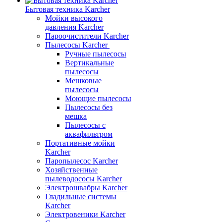
Бытовая техника Karcher
Мойки высокого
давления Karcher
Пароочистители Karcher
Пылесосы Karcher
Ручные пылесосы
Вертикальные
пылесосы
Мешковые
пылесосы
Моющие пылесосы
Пылесосы без
мешка
Пылесосы с
аквафильтром
Портативные мойки
Karcher
Паропылесос Karcher
Хозяйственные
пылеводососы Karcher
Электрошвабры Karcher
Гладильные системы
Karcher
Электровеники Karcher