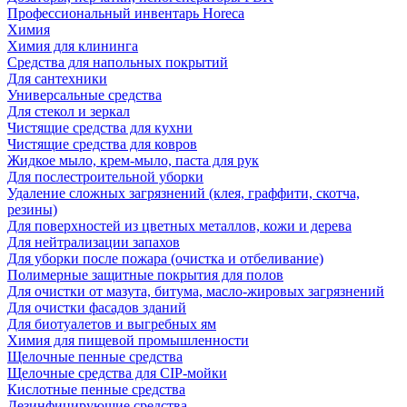
Профессиональный инвентарь Horeca
Химия
Химия для клининга
Средства для напольных покрытий
Для сантехники
Универсальные средства
Для стекол и зеркал
Чистящие средства для кухни
Чистящие средства для ковров
Жидкое мыло, крем-мыло, паста для рук
Для послестроительной уборки
Удаление сложных загрязнений (клея, граффити, скотча,
резины)
Для поверхностей из цветных металлов, кожи и дерева
Для нейтрализации запахов
Для уборки после пожара (очистка и отбеливание)
Полимерные защитные покрытия для полов
Для очистки от мазута, битума, масло-жировых загрязнений
Для очистки фасадов зданий
Для биотуалетов и выгребных ям
Химия для пищевой промышленности
Щелочные пенные средства
Щелочные средства для CIP-мойки
Кислотные пенные средства
Дезинфицирующие средства