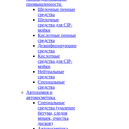
промышленности
Щелочные пенные
средства
Щелочные
средства для CIP-
мойки
Кислотные пенные
средства
Дезинфицирующие
средства
Кислотные
средства для CIP-
мойки
Нейтральные
средства
Специальные
средства
Автохимия и
автокосметика
Специальные
средства (удаление
битума, следов
мошек, очистка
дисков)
Автокосметика