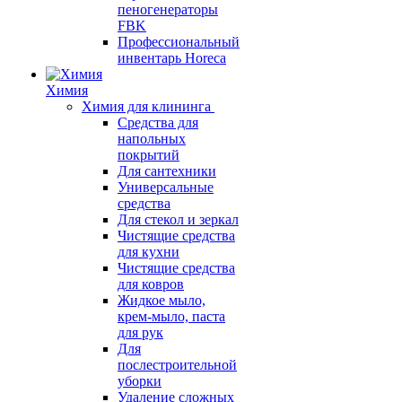
пеногенераторы
FBK
Профессиональный
инвентарь Horeca
Химия
Химия для клининга
Средства для
напольных
покрытий
Для сантехники
Универсальные
средства
Для стекол и зеркал
Чистящие средства
для кухни
Чистящие средства
для ковров
Жидкое мыло,
крем-мыло, паста
для рук
Для
послестроительной
уборки
Удаление сложных