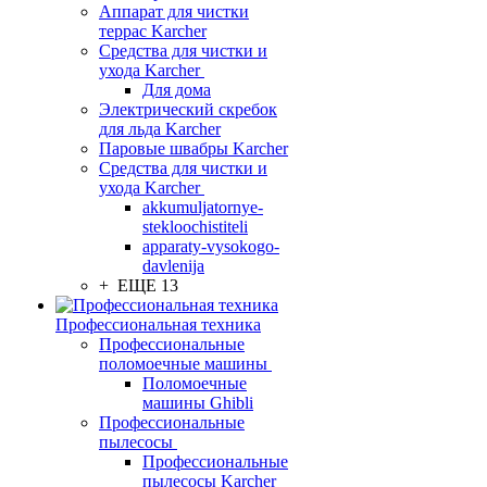
Аппарат для чистки
террас Karcher
Средства для чистки и
ухода Karcher
Для дома
Электрический скребок
для льда Karcher
Паровые швабры Karcher
Средства для чистки и
ухода Karcher
akkumuljatornye-
stekloochistiteli
apparaty-vysokogo-
davlenija
+ ЕЩЕ 13
Профессиональная техника
Профессиональные
поломоечные машины
Поломоечные
машины Ghibli
Профессиональные
пылесосы
Профессиональные
пылесосы Karcher