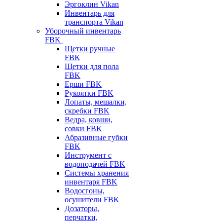
Эргоклин Vikan
Инвентарь для
транспорта Vikan
Уборочный инвентарь
FBK
Щетки ручные
FBK
Щетки для пола
FBK
Ерши FBK
Рукоятки FBK
Лопаты, мешалки,
скребки FBK
Ведра, ковши,
совки FBK
Абразивные губки
FBK
Инструмент с
водоподачей FBK
Системы хранения
инвентаря FBK
Водосгоны,
осушители FBK
Дозаторы,
перчатки,