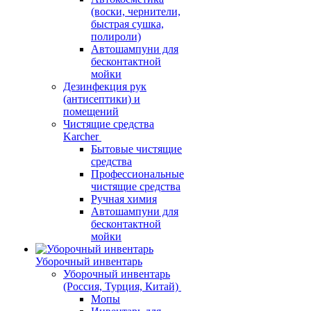
(воски, чернители,
быстрая сушка,
полироли)
Автошампуни для
бесконтактной
мойки
Дезинфекция рук
(антисептики) и
помещений
Чистящие средства
Karcher
Бытовые чистящие
средства
Профессиональные
чистящие средства
Ручная химия
Автошампуни для
бесконтактной
мойки
Уборочный инвентарь
Уборочный инвентарь
(Россия, Турция, Китай)
Мопы