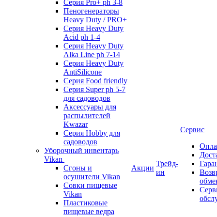
Серия Pro+ ph 3-8
Пеногенераторы
Heavy Duty / PRO+
Серия Heavy Duty
Acid ph 1-4
Серия Heavy Duty
Alka Line ph 7-14
Серия Heavy Duty
AntiSilicone
Серия Food friendly
Серия Super ph 5-7
для садоводов
Аксессуары для
распылителей
Kwazar
Сервис
Серия Hobby для
садоводов
Опла
Уборочный инвентарь
Дост
Vikan
Трейд-
Гара
Сгоны и
Акции
ин
Возв
осушители Vikan
обме
Совки пищевые
Серв
Vikan
обсл
Пластиковые
пищевые ведра