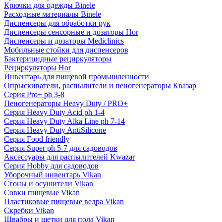
Крючки для одежды Binele
Расходные материалы Binele
Диспенсеры для обработки рук
Диспенсеры сенсорные и дозаторы Hor
Диспенсеры и дозаторы Mediclinics
Мобильные стойки для диспенсеров
Бактерицидные рециркуляторы
Рециркуляторы Hor
Инвентарь для пищевой промышленности
Опрыскиватели, распылители и пеногенераторы Квазар
Серия Pro+ ph 3-8
Пеногенераторы Heavy Duty / PRO+
Серия Heavy Duty Acid ph 1-4
Серия Heavy Duty Alka Line ph 7-14
Серия Heavy Duty AntiSilicone
Серия Food friendly
Серия Super ph 5-7 для садоводов
Аксессуары для распылителей Kwazar
Серия Hobby для садоводов
Уборочный инвентарь Vikan
Сгоны и осушители Vikan
Совки пищевые Vikan
Пластиковые пищевые ведра Vikan
Скребки Vikan
Швабры и щетки для пола Vikan