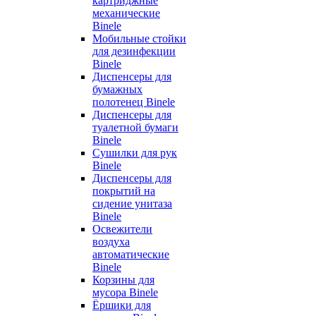
картриджные
механические
Binele
Мобильные стойки
для дезинфекции
Binele
Диспенсеры для
бумажных
полотенец Binele
Диспенсеры для
туалетной бумаги
Binele
Сушилки для рук
Binele
Диспенсеры для
покрытий на
сидение унитаза
Binele
Освежители
воздуха
автоматические
Binele
Корзины для
мусора Binele
Ёршики для