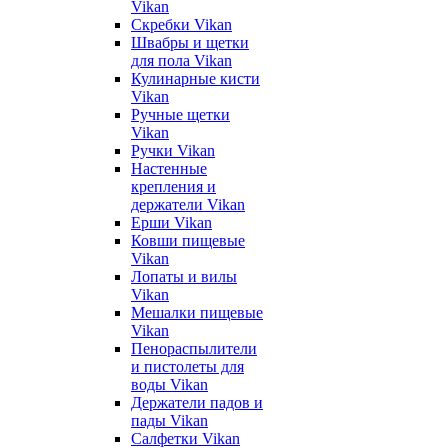
Vikan
Скребки Vikan
Швабры и щетки
для пола Vikan
Кулинарные кисти
Vikan
Ручные щетки
Vikan
Ручки Vikan
Настенные
крепления и
держатели Vikan
Ерши Vikan
Ковши пищевые
Vikan
Лопаты и вилы
Vikan
Мешалки пищевые
Vikan
Пенораспылители
и пистолеты для
воды Vikan
Держатели падов и
пады Vikan
Салфетки Vikan