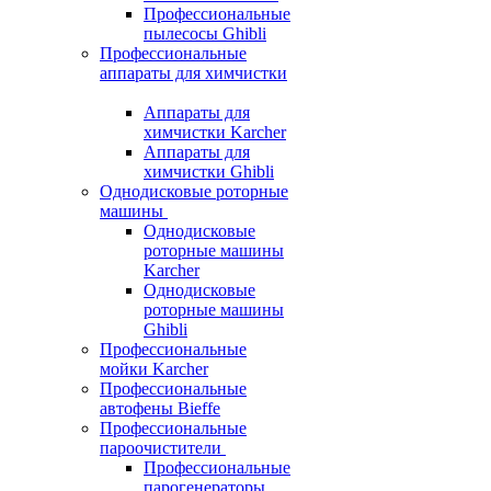
Профессиональные
пылесосы Ghibli
Профессиональные
аппараты для химчистки
Аппараты для
химчистки Karcher
Аппараты для
химчистки Ghibli
Однодисковые роторные
машины
Однодисковые
роторные машины
Karcher
Однодисковые
роторные машины
Ghibli
Профессиональные
мойки Karcher
Профессиональные
автофены Bieffe
Профессиональные
пароочистители
Профессиональные
парогенераторы