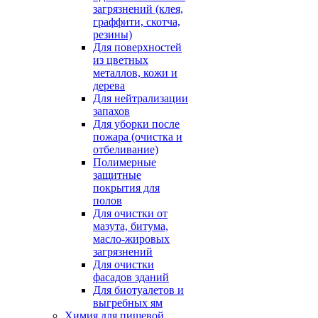
загрязнений (клея,
граффити, скотча,
резины)
Для поверхностей
из цветных
металлов, кожи и
дерева
Для нейтрализации
запахов
Для уборки после
пожара (очистка и
отбеливание)
Полимерные
защитные
покрытия для
полов
Для очистки от
мазута, битума,
масло-жировых
загрязнений
Для очистки
фасадов зданий
Для биотуалетов и
выгребных ям
Химия для пищевой