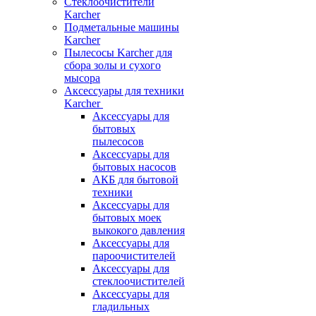
Стеклоочистители
Karcher
Подметальные машины
Karcher
Пылесосы Karcher для
сбора золы и сухого
мысора
Аксессуары для техники
Karcher
Аксессуары для
бытовых
пылесосов
Аксессуары для
бытовых насосов
АКБ для бытовой
техники
Аксессуары для
бытовых моек
выкокого давления
Аксессуары для
пароочистителей
Аксессуары для
стеклоочистителей
Аксессуары для
гладильных