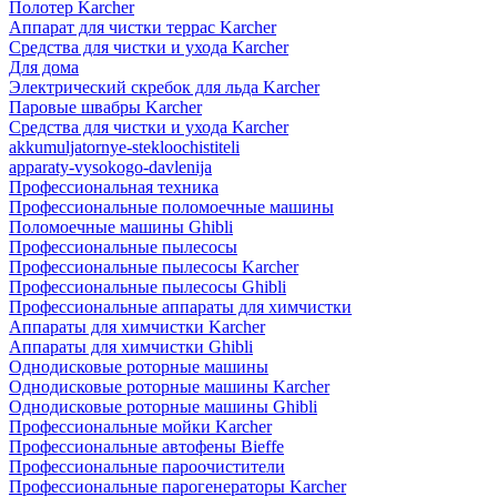
Полотер Karcher
Аппарат для чистки террас Karcher
Средства для чистки и ухода Karcher
Для дома
Электрический скребок для льда Karcher
Паровые швабры Karcher
Средства для чистки и ухода Karcher
akkumuljatornye-stekloochistiteli
apparaty-vysokogo-davlenija
Профессиональная техника
Профессиональные поломоечные машины
Поломоечные машины Ghibli
Профессиональные пылесосы
Профессиональные пылесосы Karcher
Профессиональные пылесосы Ghibli
Профессиональные аппараты для химчистки
Аппараты для химчистки Karcher
Аппараты для химчистки Ghibli
Однодисковые роторные машины
Однодисковые роторные машины Karcher
Однодисковые роторные машины Ghibli
Профессиональные мойки Karcher
Профессиональные автофены Bieffe
Профессиональные пароочистители
Профессиональные парогенераторы Karcher