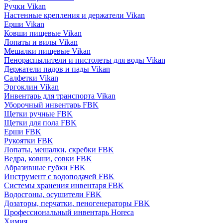
Ручки Vikan
Настенные крепления и держатели Vikan
Ерши Vikan
Ковши пищевые Vikan
Лопаты и вилы Vikan
Мешалки пищевые Vikan
Пенораспылители и пистолеты для воды Vikan
Держатели падов и пады Vikan
Салфетки Vikan
Эргоклин Vikan
Инвентарь для транспорта Vikan
Уборочный инвентарь FBK
Щетки ручные FBK
Щетки для пола FBK
Ерши FBK
Рукоятки FBK
Лопаты, мешалки, скребки FBK
Ведра, ковши, совки FBK
Абразивные губки FBK
Инструмент с водоподачей FBK
Системы хранения инвентаря FBK
Водосгоны, осушители FBK
Дозаторы, перчатки, пеногенераторы FBK
Профессиональный инвентарь Horeca
Химия