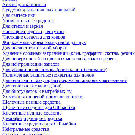
Химия для клининга
Средства для напольных покрытий
Для сантехники
Универсальные средства
Для стекол и зеркал
Чистящие средства для кухни
Чистящие средства для ковров
Жидкое мыло, крем-мыло, паста для рук
Для послестроительной уборки
Удаление сложных загрязнений (клея, граффити, скотча, резины
Для поверхностей из цветных металлов, кожи и дерева
Для нейтрализации запахов
Для уборки после пожара (очистка и отбеливание)
Полимерные защитные покрытия для полов
Для очистки от мазута, битума, масло-жировых загрязнений
Для очистки фасадов зданий
Для биотуалетов и выгребных ям
Химия для пищевой промышленности
Щелочные пенные средства
Щелочные средства для CIP-мойки
Кислотные пенные средства
Дезинфицирующие средства
Кислотные средства для CIP-мойки
Нейтральные средства
Специальные средства