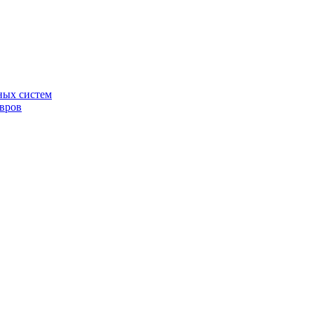
ных систем
овров