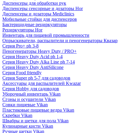
Диспенсеры для обработки рук
Диспенсеры сенсорные и дозаторы Hor
Диспенсеры и дозаторы Mediclinics
Мобильные стойки для диспенсеров
Бактерицидные рециркуляторы
Рециркуляторы Hor
Инвентарь для пищевой промышленности
Опрыскиватели, распылители и пеногенераторы Квазар
Серия Pro+ ph 3-8
Пеногенераторы Heavy Duty / PRO+
Серия Heavy Duty Acid ph 1-4
Серия Heavy Duty Alka Line ph 7-14
Серия Heavy Duty AntiSilicone
Серия Food friendly
Серия Super ph 5-7 для садоводов
Аксессуары для распылителей Kwazar
Серия Hobby для садоводов
Уборочный инвентарь Vikan
Сгоны и осушители Vikan
Совки пищевые Vikan
Пластиковые пищевые ведра Vikan
Скребки Vikan
Швабры и щетки для пола Vikan
Кулинарные кисти Vikan
Ручные щетки Vikan