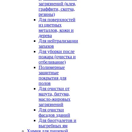
загрязнений (клея,
граффити, скотча,
резины)
Для поверхностей
из цветных
металлов, кожи и
дерева
Для нейтрализации
запахов
Для уборки после
пожара (очистка и
отбеливание)
Полимерные
защитные
покрытия для
полов
Для очистки от
мазута, битума,
масло-жировых
загрязнений
Для очистки
фасадов зданий
Для биотуалетов и
выгребных ям
Химия для пищевой