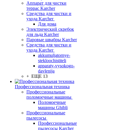
Аппарат для чистки
террас Karcher
Средства для чистки и
ухода Karcher
Для дома
Электрический скребок
для льда Karcher
Паровые швабры Karcher
Средства для чистки и
ухода Karcher
akkumuljatornye-
stekloochistiteli
apparaty-vysokogo-
davlenija
+ ЕЩЕ 13
Профессиональная техника
Профессиональные
поломоечные машины
Поломоечные
машины Ghibli
Профессиональные
пылесосы
Профессиональные
пылесосы Karcher