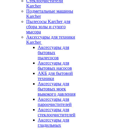
Стеклоочистители
Karcher
Подметальные машины
Karcher
Пылесосы Karcher для
сбора золы и сухого
мысора
Аксессуары для техники
Karcher
Аксессуары для
бытовых
пылесосов
Аксессуары для
бытовых насосов
АКБ для бытовой
техники
Аксессуары для
бытовых моек
выкокого давления
Аксессуары для
пароочистителей
Аксессуары для
стеклоочистителей
Аксессуары для
гладильных