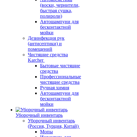
(воски, чернители,
быстрая сушка,
полироли)
Автошампуни для
бесконтактной
мойки
Дезинфекция рук
(антисептики) и
помещений
Чистящие средства
Karcher
Бытовые чистящие
средства
Профессиональные
чистящие средства
Ручная химия
Автошампуни для
бесконтактной
мойки
Уборочный инвентарь
Уборочный инвентарь
(Россия, Турция, Китай)
Мопы