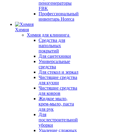
пеногенераторы
FBK
Профессиональный
инвентарь Horeca
Химия
Химия для клининга
Средства для
напольных
покрытий
Для сантехники
Универсальные
средства
Для стекол и зеркал
Чистящие средства
для кухни
Чистящие средства
для ковров
Жидкое мыло,
крем-мыло, паста
для рук
Для
послестроительной
уборки
Удаление сложных