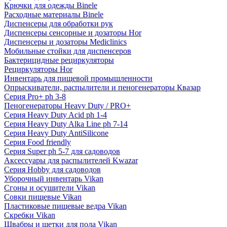
Крючки для одежды Binele
Расходные материалы Binele
Диспенсеры для обработки рук
Диспенсеры сенсорные и дозаторы Hor
Диспенсеры и дозаторы Mediclinics
Мобильные стойки для диспенсеров
Бактерицидные рециркуляторы
Рециркуляторы Hor
Инвентарь для пищевой промышленности
Опрыскиватели, распылители и пеногенераторы Квазар
Серия Pro+ ph 3-8
Пеногенераторы Heavy Duty / PRO+
Серия Heavy Duty Acid ph 1-4
Серия Heavy Duty Alka Line ph 7-14
Серия Heavy Duty AntiSilicone
Серия Food friendly
Серия Super ph 5-7 для садоводов
Аксессуары для распылителей Kwazar
Серия Hobby для садоводов
Уборочный инвентарь Vikan
Сгоны и осушители Vikan
Совки пищевые Vikan
Пластиковые пищевые ведра Vikan
Скребки Vikan
Швабры и щетки для пола Vikan