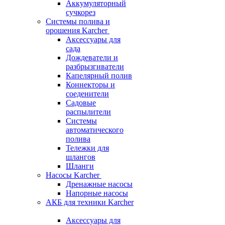
Аккумуляторный
сучкорез
Системы полива и
орошения Karcher
Аксессуары для
сада
Дождеватели и
разбрызгиватели
Капелярный полив
Коннекторы и
соеденители
Садовые
распылители
Системы
автоматического
полива
Тележки для
шлангов
Шланги
Насосы Karcher
Дренажные насосы
Напорные насосы
АКБ для техники Karcher
Аксессуары для