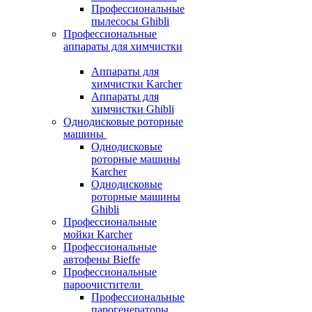
Профессиональные
пылесосы Ghibli
Профессиональные
аппараты для химчистки
Аппараты для
химчистки Karcher
Аппараты для
химчистки Ghibli
Однодисковые роторные
машины
Однодисковые
роторные машины
Karcher
Однодисковые
роторные машины
Ghibli
Профессиональные
мойки Karcher
Профессиональные
автофены Bieffe
Профессиональные
пароочистители
Профессиональные
парогенераторы