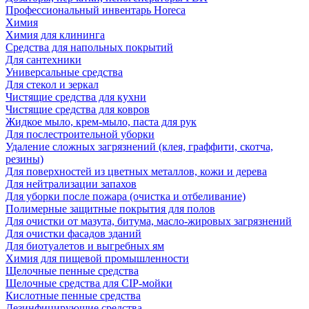
Профессиональный инвентарь Horeca
Химия
Химия для клининга
Средства для напольных покрытий
Для сантехники
Универсальные средства
Для стекол и зеркал
Чистящие средства для кухни
Чистящие средства для ковров
Жидкое мыло, крем-мыло, паста для рук
Для послестроительной уборки
Удаление сложных загрязнений (клея, граффити, скотча,
резины)
Для поверхностей из цветных металлов, кожи и дерева
Для нейтрализации запахов
Для уборки после пожара (очистка и отбеливание)
Полимерные защитные покрытия для полов
Для очистки от мазута, битума, масло-жировых загрязнений
Для очистки фасадов зданий
Для биотуалетов и выгребных ям
Химия для пищевой промышленности
Щелочные пенные средства
Щелочные средства для CIP-мойки
Кислотные пенные средства
Дезинфицирующие средства