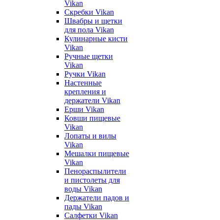
Vikan
Скребки Vikan
Швабры и щетки
для пола Vikan
Кулинарные кисти
Vikan
Ручные щетки
Vikan
Ручки Vikan
Настенные
крепления и
держатели Vikan
Ерши Vikan
Ковши пищевые
Vikan
Лопаты и вилы
Vikan
Мешалки пищевые
Vikan
Пенораспылители
и пистолеты для
воды Vikan
Держатели падов и
пады Vikan
Салфетки Vikan