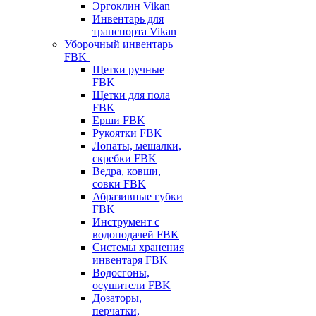
Эргоклин Vikan
Инвентарь для
транспорта Vikan
Уборочный инвентарь
FBK
Щетки ручные
FBK
Щетки для пола
FBK
Ерши FBK
Рукоятки FBK
Лопаты, мешалки,
скребки FBK
Ведра, ковши,
совки FBK
Абразивные губки
FBK
Инструмент с
водоподачей FBK
Системы хранения
инвентаря FBK
Водосгоны,
осушители FBK
Дозаторы,
перчатки,