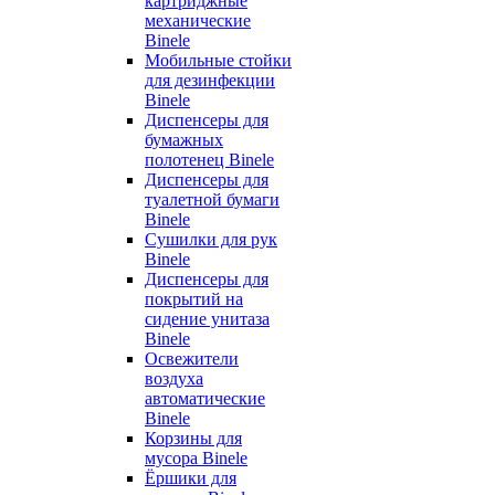
картриджные
механические
Binele
Мобильные стойки
для дезинфекции
Binele
Диспенсеры для
бумажных
полотенец Binele
Диспенсеры для
туалетной бумаги
Binele
Сушилки для рук
Binele
Диспенсеры для
покрытий на
сидение унитаза
Binele
Освежители
воздуха
автоматические
Binele
Корзины для
мусора Binele
Ёршики для