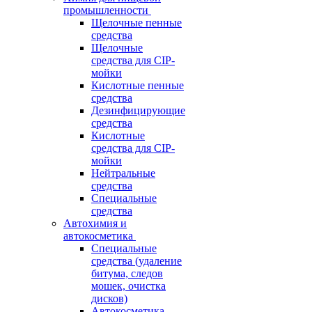
промышленности
Щелочные пенные
средства
Щелочные
средства для CIP-
мойки
Кислотные пенные
средства
Дезинфицирующие
средства
Кислотные
средства для CIP-
мойки
Нейтральные
средства
Специальные
средства
Автохимия и
автокосметика
Специальные
средства (удаление
битума, следов
мошек, очистка
дисков)
Автокосметика