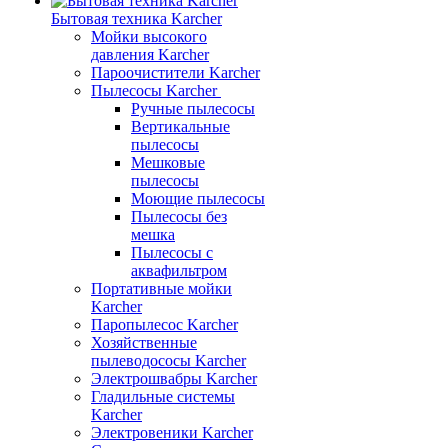
Бытовая техника Karcher
Мойки высокого
давления Karcher
Пароочистители Karcher
Пылесосы Karcher
Ручные пылесосы
Вертикальные
пылесосы
Мешковые
пылесосы
Моющие пылесосы
Пылесосы без
мешка
Пылесосы с
аквафильтром
Портативные мойки
Karcher
Паропылесос Karcher
Хозяйственные
пылеводососы Karcher
Электрошвабры Karcher
Гладильные системы
Karcher
Электровеники Karcher