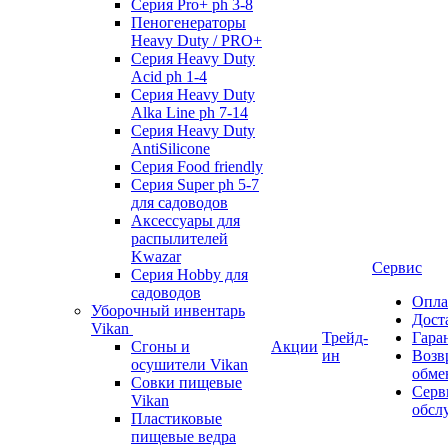
Серия Pro+ ph 3-8
Пеногенераторы
Heavy Duty / PRO+
Серия Heavy Duty
Acid ph 1-4
Серия Heavy Duty
Alka Line ph 7-14
Серия Heavy Duty
AntiSilicone
Серия Food friendly
Серия Super ph 5-7
для садоводов
Аксессуары для
распылителей
Kwazar
Сервис
Серия Hobby для
садоводов
Опла
Уборочный инвентарь
Дост
Vikan
Трейд-
Гара
Сгоны и
Акции
ин
Возв
осушители Vikan
обме
Совки пищевые
Серв
Vikan
обсл
Пластиковые
пищевые ведра