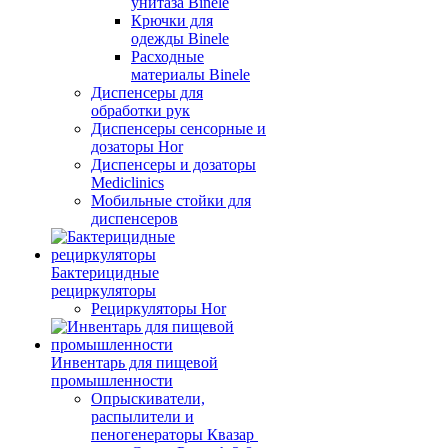
унитаза Binele
Крючки для
одежды Binele
Расходные
материалы Binele
Диспенсеры для
обработки рук
Диспенсеры сенсорные и
дозаторы Hor
Диспенсеры и дозаторы
Mediclinics
Мобильные стойки для
диспенсеров
Бактерицидные
рециркуляторы
Рециркуляторы Hor
Инвентарь для пищевой
промышленности
Опрыскиватели,
распылители и
пеногенераторы Квазар