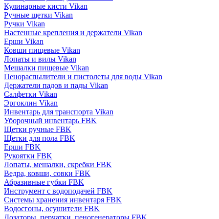
Кулинарные кисти Vikan
Ручные щетки Vikan
Ручки Vikan
Настенные крепления и держатели Vikan
Ерши Vikan
Ковши пищевые Vikan
Лопаты и вилы Vikan
Мешалки пищевые Vikan
Пенораспылители и пистолеты для воды Vikan
Держатели падов и пады Vikan
Салфетки Vikan
Эргоклин Vikan
Инвентарь для транспорта Vikan
Уборочный инвентарь FBK
Щетки ручные FBK
Щетки для пола FBK
Ерши FBK
Рукоятки FBK
Лопаты, мешалки, скребки FBK
Ведра, ковши, совки FBK
Абразивные губки FBK
Инструмент с водоподачей FBK
Системы хранения инвентаря FBK
Водосгоны, осушители FBK
Дозаторы, перчатки, пеногенераторы FBK