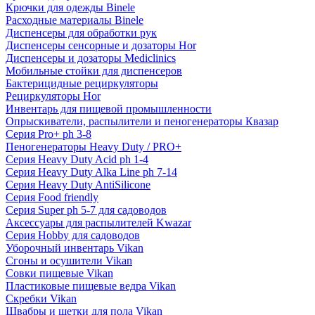
Крючки для одежды Binele
Расходные материалы Binele
Диспенсеры для обработки рук
Диспенсеры сенсорные и дозаторы Hor
Диспенсеры и дозаторы Mediclinics
Мобильные стойки для диспенсеров
Бактерицидные рециркуляторы
Рециркуляторы Hor
Инвентарь для пищевой промышленности
Опрыскиватели, распылители и пеногенераторы Квазар
Серия Pro+ ph 3-8
Пеногенераторы Heavy Duty / PRO+
Серия Heavy Duty Acid ph 1-4
Серия Heavy Duty Alka Line ph 7-14
Серия Heavy Duty AntiSilicone
Серия Food friendly
Серия Super ph 5-7 для садоводов
Аксессуары для распылителей Kwazar
Серия Hobby для садоводов
Уборочный инвентарь Vikan
Сгоны и осушители Vikan
Совки пищевые Vikan
Пластиковые пищевые ведра Vikan
Скребки Vikan
Швабры и щетки для пола Vikan