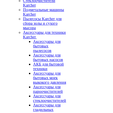
Стеклоочистители
Karcher
Подметальные машины
Karcher
Пылесосы Karcher для
сбора золы и сухого
мысора
Аксессуары для техники
Karcher
Аксессуары для
бытовых
пылесосов
Аксессуары для
бытовых насосов
АКБ для бытовой
техники
Аксессуары для
бытовых моек
выкокого давления
Аксессуары для
пароочистителей
Аксессуары для
стеклоочистителей
Аксессуары для
гладильных