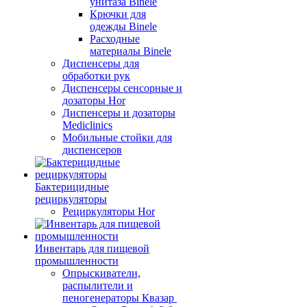
унитаза Binele
Крючки для
одежды Binele
Расходные
материалы Binele
Диспенсеры для
обработки рук
Диспенсеры сенсорные и
дозаторы Hor
Диспенсеры и дозаторы
Mediclinics
Мобильные стойки для
диспенсеров
Бактерицидные
рециркуляторы
Рециркуляторы Hor
Инвентарь для пищевой
промышленности
Опрыскиватели,
распылители и
пеногенераторы Квазар