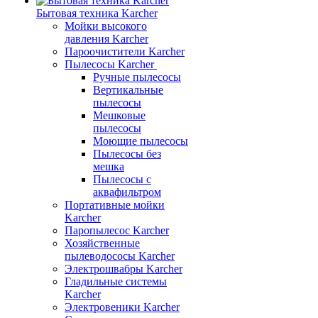
Бытовая техника Karcher
Мойки высокого
давления Karcher
Пароочистители Karcher
Пылесосы Karcher
Ручные пылесосы
Вертикальные
пылесосы
Мешковые
пылесосы
Моющие пылесосы
Пылесосы без
мешка
Пылесосы с
аквафильтром
Портативные мойки
Karcher
Паропылесос Karcher
Хозяйственные
пылеводососы Karcher
Электрошвабры Karcher
Гладильные системы
Karcher
Электровеники Karcher