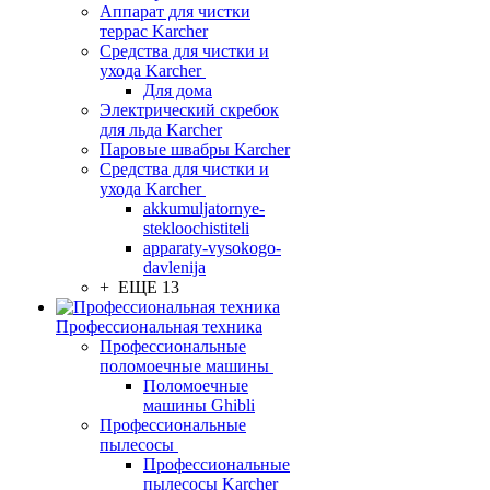
Аппарат для чистки
террас Karcher
Средства для чистки и
ухода Karcher
Для дома
Электрический скребок
для льда Karcher
Паровые швабры Karcher
Средства для чистки и
ухода Karcher
akkumuljatornye-
stekloochistiteli
apparaty-vysokogo-
davlenija
+ ЕЩЕ 13
Профессиональная техника
Профессиональные
поломоечные машины
Поломоечные
машины Ghibli
Профессиональные
пылесосы
Профессиональные
пылесосы Karcher