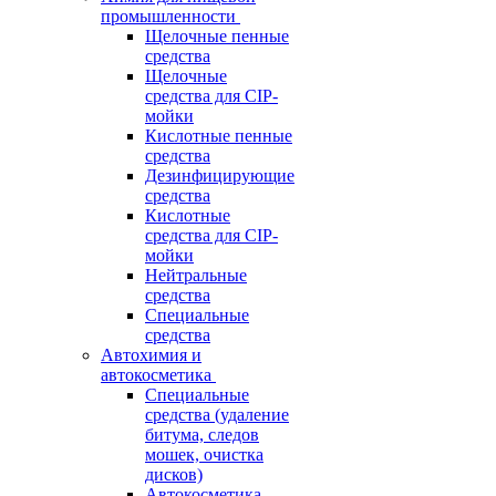
промышленности
Щелочные пенные
средства
Щелочные
средства для CIP-
мойки
Кислотные пенные
средства
Дезинфицирующие
средства
Кислотные
средства для CIP-
мойки
Нейтральные
средства
Специальные
средства
Автохимия и
автокосметика
Специальные
средства (удаление
битума, следов
мошек, очистка
дисков)
Автокосметика