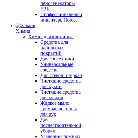
пеногенераторы
FBK
Профессиональный
инвентарь Horeca
Химия
Химия для клининга
Средства для
напольных
покрытий
Для сантехники
Универсальные
средства
Для стекол и зеркал
Чистящие средства
для кухни
Чистящие средства
для ковров
Жидкое мыло,
крем-мыло, паста
для рук
Для
послестроительной
уборки
Удаление сложных