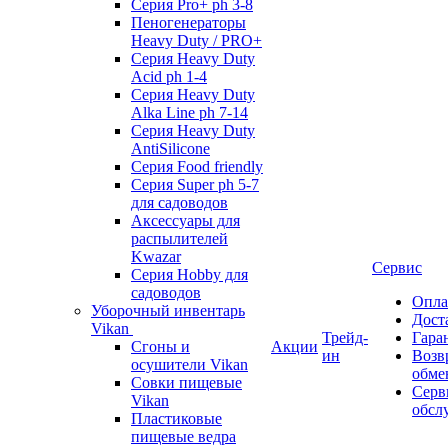
Серия Pro+ ph 3-8
Пеногенераторы
Heavy Duty / PRO+
Серия Heavy Duty
Acid ph 1-4
Серия Heavy Duty
Alka Line ph 7-14
Серия Heavy Duty
AntiSilicone
Серия Food friendly
Серия Super ph 5-7
для садоводов
Аксессуары для
распылителей
Kwazar
Сервис
Серия Hobby для
садоводов
Опла
Уборочный инвентарь
Дост
Vikan
Трейд-
Гара
Сгоны и
Акции
ин
Возв
осушители Vikan
обме
Совки пищевые
Серв
Vikan
обсл
Пластиковые
пищевые ведра