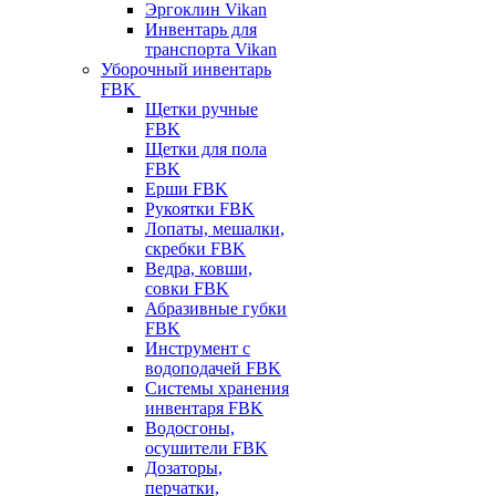
Эргоклин Vikan
Инвентарь для
транспорта Vikan
Уборочный инвентарь
FBK
Щетки ручные
FBK
Щетки для пола
FBK
Ерши FBK
Рукоятки FBK
Лопаты, мешалки,
скребки FBK
Ведра, ковши,
совки FBK
Абразивные губки
FBK
Инструмент с
водоподачей FBK
Системы хранения
инвентаря FBK
Водосгоны,
осушители FBK
Дозаторы,
перчатки,