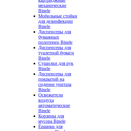
картриджные
механические
Binele
Мобильные стойки
для дезинфекции
Binele
Диспенсеры для
бумажных
полотенец Binele
Диспенсеры для
туалетной бумаги
Binele
Сушилки для рук
Binele
Диспенсеры для
покрытий на
сидение унитаза
Binele
Освежители
воздуха
автоматические
Binele
Корзины для
мусора Binele
Ёршики для