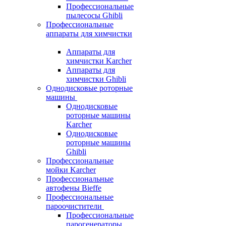
Профессиональные
пылесосы Ghibli
Профессиональные
аппараты для химчистки
Аппараты для
химчистки Karcher
Аппараты для
химчистки Ghibli
Однодисковые роторные
машины
Однодисковые
роторные машины
Karcher
Однодисковые
роторные машины
Ghibli
Профессиональные
мойки Karcher
Профессиональные
автофены Bieffe
Профессиональные
пароочистители
Профессиональные
парогенераторы