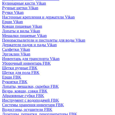
Кулинарные кисти Vikan
Ручные щетки Vikan
Ручки Vikan
Настенные крепления и держатели Vikan
Ерши Vikan
Ковши пищевые Vikan
Лопаты и вилы Vikan
Мешалки пищевые Vikan
Пенораспылители и пистолеты для воды Vikan
Держатели падов и пады Vikan
Салфетки Vikan
Эргоклин Vikan
Инвентарь для транспорта Vikan
Уборочный инвентарь FBK
Щетки ручные FBK
Щетки для пола FBK
Ерши FBK
Рукоятки FBK
Лопаты, мешалки, скребки FBK
Ведра, ковши, совки FBK
Абразивные губки FBK
Инструмент с водоподачей FBK
Системы хранения инвентаря FBK
Водосгоны, осушители FBK
Дозаторы, перчатки, пеногенераторы FBK