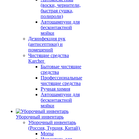
(воски, чернители,
быстрая сушка,
полироли)
Автошампуни для
бесконтактной
мойки
Дезинфекция рук
(антисептики) и
помещений
Чистящие средства
Karcher
Бытовые чистящие
средства
Профессиональные
чистящие средства
Ручная химия
Автошампуни для
бесконтактной
мойки
Уборочный инвентарь
Уборочный инвентарь
(Россия, Турция, Китай)
Мопы