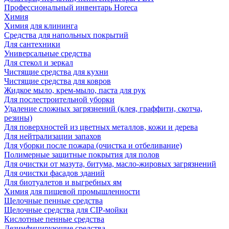
Профессиональный инвентарь Horeca
Химия
Химия для клининга
Средства для напольных покрытий
Для сантехники
Универсальные средства
Для стекол и зеркал
Чистящие средства для кухни
Чистящие средства для ковров
Жидкое мыло, крем-мыло, паста для рук
Для послестроительной уборки
Удаление сложных загрязнений (клея, граффити, скотча,
резины)
Для поверхностей из цветных металлов, кожи и дерева
Для нейтрализации запахов
Для уборки после пожара (очистка и отбеливание)
Полимерные защитные покрытия для полов
Для очистки от мазута, битума, масло-жировых загрязнений
Для очистки фасадов зданий
Для биотуалетов и выгребных ям
Химия для пищевой промышленности
Щелочные пенные средства
Щелочные средства для CIP-мойки
Кислотные пенные средства
Дезинфицирующие средства