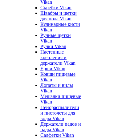
Vikan
Скребки Vikan
Швабры и щетки
для пола Vikan
Кулинарные кисти
Vikan
Ручные щетки
Vikan
Ручки Vikan
Настенные
крепления и
держатели Vikan
Ерши Vikan
Ковши пищевые
Vikan
Лопаты и вилы
Vikan
Мешалки пищевые
Vikan
Пенораспылители
и пистолеты для
воды Vikan
Держатели падов и
пады Vikan
Салфетки Vikan