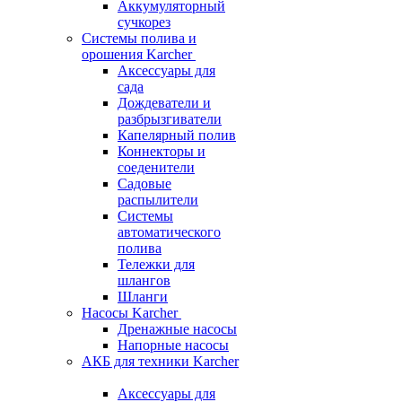
Аккумуляторный
сучкорез
Системы полива и
орошения Karcher
Аксессуары для
сада
Дождеватели и
разбрызгиватели
Капелярный полив
Коннекторы и
соеденители
Садовые
распылители
Системы
автоматического
полива
Тележки для
шлангов
Шланги
Насосы Karcher
Дренажные насосы
Напорные насосы
АКБ для техники Karcher
Аксессуары для