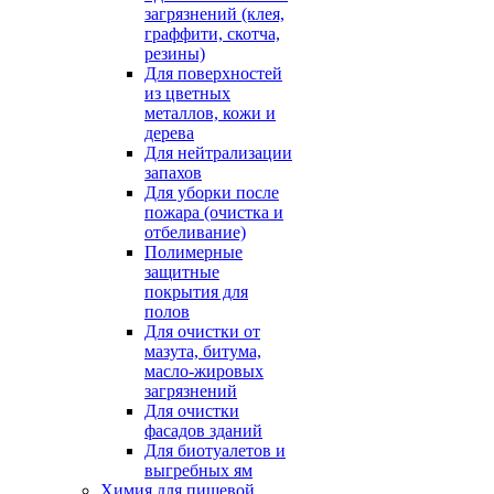
загрязнений (клея,
граффити, скотча,
резины)
Для поверхностей
из цветных
металлов, кожи и
дерева
Для нейтрализации
запахов
Для уборки после
пожара (очистка и
отбеливание)
Полимерные
защитные
покрытия для
полов
Для очистки от
мазута, битума,
масло-жировых
загрязнений
Для очистки
фасадов зданий
Для биотуалетов и
выгребных ям
Химия для пищевой